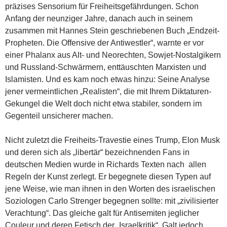
präzises Sensorium für Freiheitsgefährdungen. Schon
Anfang der neunziger Jahre, danach auch in seinem
zusammen mit Hannes Stein geschriebenen Buch „Endzeit-
Propheten. Die Offensive der Antiwestler“, warnte er vor
einer Phalanx aus Alt- und Neorechten, Sowjet-Nostalgikern
und Russland-Schwärmern, enttäuschten Marxisten und
Islamisten. Und es kam noch etwas hinzu: Seine Analyse
jener vermeintlichen „Realisten“, die mit Ihrem Diktaturen-
Gekungel die Welt doch nicht etwa stabiler, sondern im
Gegenteil unsicherer machen.
Nicht zuletzt die Freiheits-Travestie eines Trump, Elon Musk
und deren sich als „libertär“ bezeichnenden Fans in
deutschen Medien wurde in Richards Texten nach allen
Regeln der Kunst zerlegt. Er begegnete diesen Typen auf
jene Weise, wie man ihnen in den Worten des israelischen
Soziologen Carlo Strenger begegnen sollte: mit „zivilisierter
Verachtung“. Das gleiche galt für Antisemiten jeglicher
Couleur und deren Fetisch der „Israelkritik“. Galt jedoch