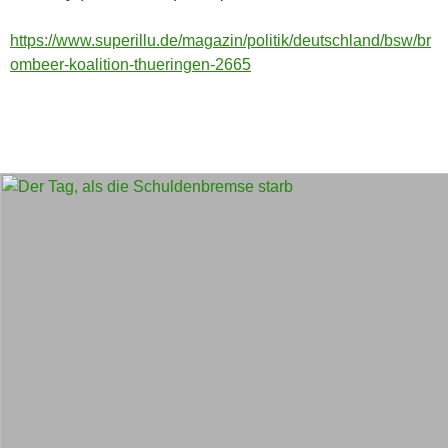
https://www.superillu.de/magazin/politik/deutschland/bsw/br
ombeer-koalition-thueringen-2665