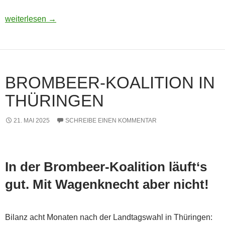
Usbekistan 2025: Unterwegs in einem Land im Aufbruch
weiterlesen
→
BROMBEER-KOALITION IN
THÜRINGEN
21. MAI 2025
SCHREIBE EINEN KOMMENTAR
In der Brombeer-Koalition läuft‘s
gut. Mit Wagenknecht aber nicht!
Bilanz acht Monaten nach der Landtagswahl in Thüringen: