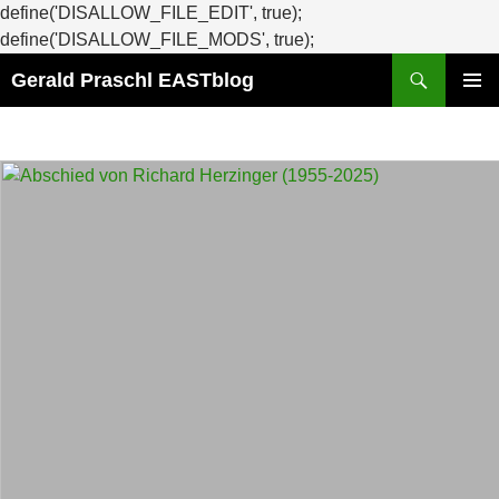
define('DISALLOW_FILE_EDIT', true);
Zum
define('DISALLOW_FILE_MODS', true);
Suchen
Inhalt
Gerald Praschl EASTblog
springen
PRIMÄR
MENÜ