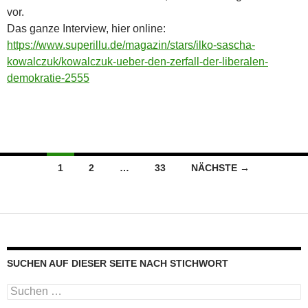
vor.
Das ganze Interview, hier online:
https://www.superillu.de/magazin/stars/ilko-sascha-
kowalczuk/kowalczuk-ueber-den-zerfall-der-liberalen-
demokratie-2555
Beitragsnavigation
1
2
…
33
NÄCHSTE →
SUCHEN AUF DIESER SEITE NACH STICHWORT
Suche
nach: