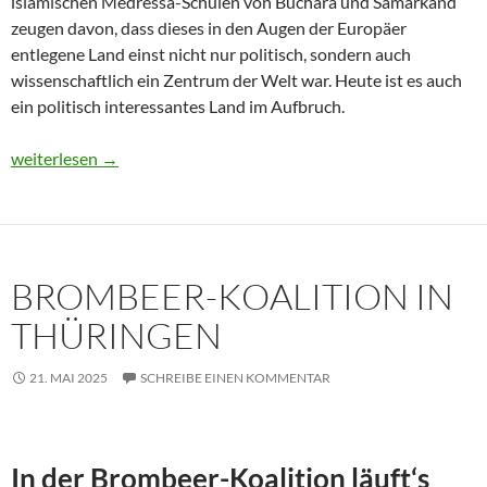
islamischen Medressa-Schulen von Buchara und Samarkand
zeugen davon, dass dieses in den Augen der Europäer
entlegene Land einst nicht nur politisch, sondern auch
wissenschaftlich ein Zentrum der Welt war. Heute ist es auch
ein politisch interessantes Land im Aufbruch.
Usbekistan 2025: Unterwegs in einem Land im Aufbruch
weiterlesen
→
BROMBEER-KOALITION IN
THÜRINGEN
21. MAI 2025
SCHREIBE EINEN KOMMENTAR
In der Brombeer-Koalition läuft‘s