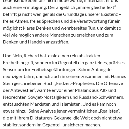
Lebensende ebenfalls nicht müde wurde, hinterlässt er uns
auch eine Ermutigung: Der angeblich „immer gleiche Text“
betrifft ja nicht weniger als die Grundlage unserer Existenz –
freies Atmen, freies Sprechen und die Verantwortung für ein
möglichst klares Denken und wehrbereites Tun, um damit so
viel wie möglich andere Menschen zu erreichen und zum
Denken und Handeln anzustiften.
Und Nein, Richard hatte nie einen rein abstrakten
Freiheitsbegriff, sondern im Gegenteil ein ganz feines, präzises
Sensorium für Freiheitsgefährdungen. Schon Anfang der
neunziger Jahre, danach auch in seinem zusammen mit Hannes
Stein geschriebenen Buch „Endzeit-Propheten. Die Offensive
der Antiwestler“, warnte er vor einer Phalanx aus Alt- und
Neorechten, Sowjet-Nostalgikern und Russland-Schwärmern,
enttäuschten Marxisten und Islamisten. Und es kam noch
etwas hinzu: Seine Analyse jener vermeintlichen „Realisten“,
die mit Ihrem Diktaturen-Gekungel die Welt doch nicht etwa
stabiler, sondern im Gegenteil unsicherer machen.