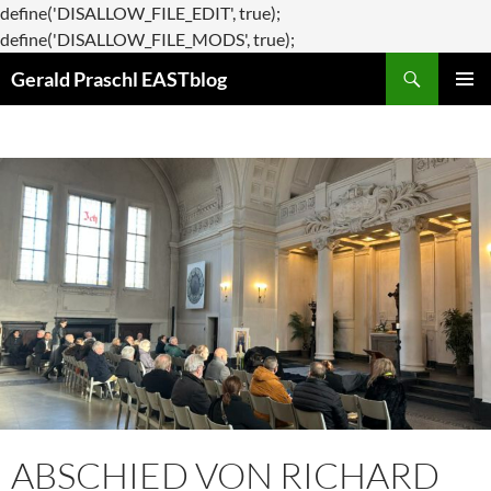
define('DISALLOW_FILE_EDIT', true);
Zum
define('DISALLOW_FILE_MODS', true);
Suchen
Inhalt
Gerald Praschl EASTblog
springen
PRIMÄR
MENÜ
ABSCHIED VON RICHARD