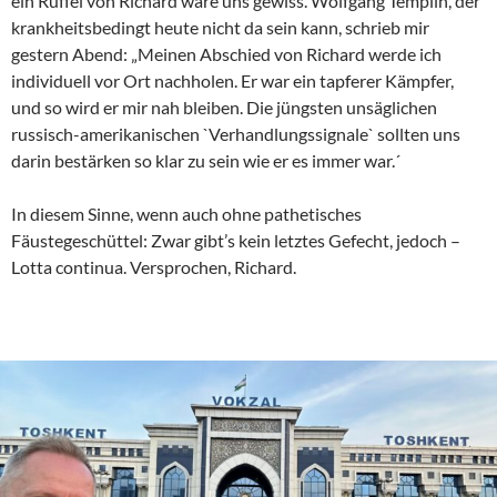
ein Rüffel von Richard wäre uns gewiss. Wolfgang Templin, der
krankheitsbedingt heute nicht da sein kann, schrieb mir
gestern Abend: „Meinen Abschied von Richard werde ich
individuell vor Ort nachholen. Er war ein tapferer Kämpfer,
und so wird er mir nah bleiben. Die jüngsten unsäglichen
russisch-amerikanischen `Verhandlungssignale` sollten uns
darin bestärken so klar zu sein wie er es immer war.´
In diesem Sinne, wenn auch ohne pathetisches
Fäustegeschüttel: Zwar gibt’s kein letztes Gefecht, jedoch –
Lotta continua. Versprochen, Richard.