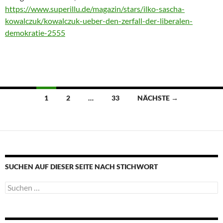
https://www.superillu.de/magazin/stars/ilko-sascha-
kowalczuk/kowalczuk-ueber-den-zerfall-der-liberalen-
demokratie-2555
Beitragsnavigation
1
2
…
33
NÄCHSTE →
SUCHEN AUF DIESER SEITE NACH STICHWORT
Suche
nach: