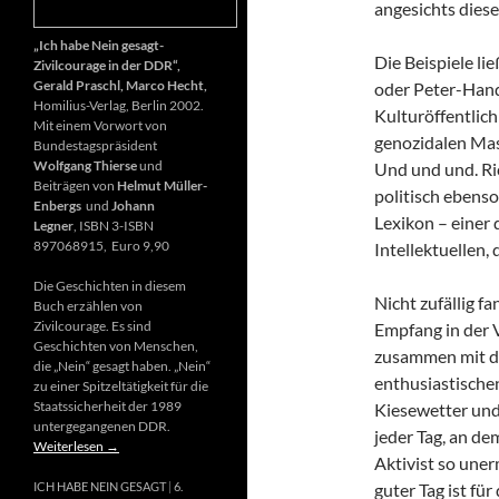
angesichts diese
„Ich habe Nein gesagt-
Die Beispiele li
Zivilcourage in der DDR“,
Gerald Praschl, Marco Hecht,
oder Peter-Hand
Homilius-Verlag, Berlin 2002.
Kulturöffentlich
Mit einem Vorwort von
genozidalen Mas
Bundestagspräsident
Wolfgang Thierse
und
Und und und. Ri
Beiträgen von
Helmut Müller-
politisch ebenso
Enbergs
und
Johann
Lexikon – einer
Legner
, ISBN 3-ISBN
897068915, Euro 9,90
Intellektuellen,
Die Geschichten in diesem
Nicht zufällig f
Buch erzählen von
Zivilcourage. Es sind
Empfang in der 
Geschichten von Menschen,
zusammen mit d
die „Nein“ gesagt haben. „Nein“
enthusiastischen
zu einer Spitzeltätigkeit für die
Staatssicherheit der 1989
Kiesewetter und
untergegangenen DDR.
jeder Tag, an de
Weiterlesen
→
Aktivist so uner
guter Tag ist fü
ICH HABE NEIN GESAGT
6.