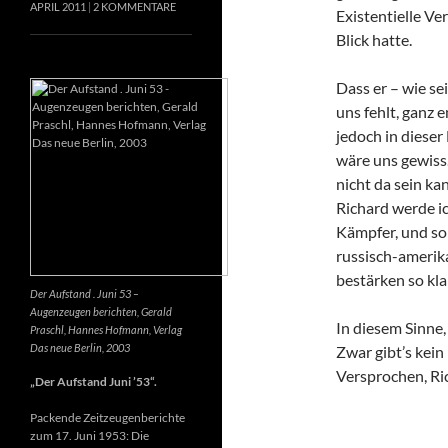
APRIL 2011
2 KOMMENTARE
Existentielle Ve
Blick hatte.
Dass er – wie se
uns fehlt, ganz e
jedoch in dieser
wäre uns gewiss
nicht da sein k
Richard werde ic
Kämpfer, und so 
russisch-amerik
bestärken so kla
Der Aufstand . Juni 53 –
Augenzeugen berichten, Gerald
In diesem Sinne
Praschl, Hannes Hofmann, Verlag
Das neue Berlin, 2003
Zwar gibt’s kein
Versprochen, Ri
„Der Aufstand Juni ’53“.
Packende Zeitzeugenberichte
zum 17. Juni 1953: Die