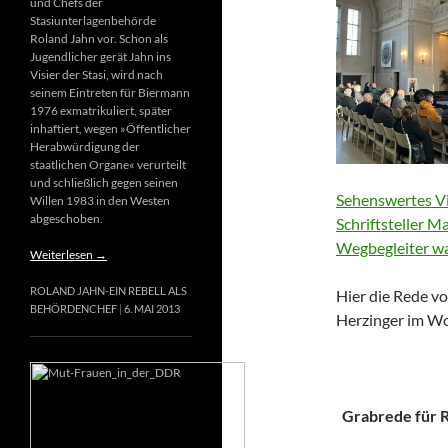
und Chefs der
Stasiunterlagenbehörde
Roland Jahn vor. Schon als
Jugendlicher gerät Jahn ins
Visier der Stasi, wird nach
seinem Eintreten für Biermann
1976 exmatrikuliert, später
inhaftiert, wegen »Öffentlicher
Herabwürdigung der
staatlichen Organe« verurteilt
und schließlich gegen seinen
Sehenswertes Vi
Willen 1983 in den Westen
abgeschoben.
Schriftsteller M
Wegbegleiter wa
Weiterlesen
→
ROLAND JAHN-EIN REBELL ALS
Hier die Rede vo
BEHÖRDENCHEF
6. MAI 2013
Herzinger im Wo
Grabrede für Ri