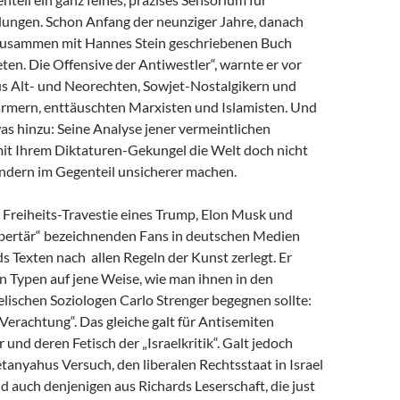
dungen. Schon Anfang der neunziger Jahre, danach
zusammen mit Hannes Stein geschriebenen Buch
en. Die Offensive der Antiwestler“, warnte er vor
us Alt- und Neorechten, Sowjet-Nostalgikern und
mern, enttäuschten Marxisten und Islamisten. Und
as hinzu: Seine Analyse jener vermeintlichen
 mit Ihrem Diktaturen-Gekungel die Welt doch nicht
ondern im Gegenteil unsicherer machen.
e Freiheits-Travestie eines Trump, Elon Musk und
libertär“ bezeichnenden Fans in deutschen Medien
s Texten nach allen Regeln der Kunst zerlegt. Er
n Typen auf jene Weise, wie man ihnen in den
lischen Soziologen Carlo Strenger begegnen sollte:
r Verachtung“. Das gleiche galt für Antisemiten
 und deren Fetisch der „Israelkritik“. Galt jedoch
anyahus Versuch, den liberalen Rechtsstaat in Israel
nd auch denjenigen aus Richards Leserschaft, die just