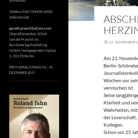
SUPERillu
Telefon 030/754430-6400
ABSCH
(Sekretariat)
HERZIN
gerald.praschl(at)me.com
(StandDezember 2024)
Gerald Praschl c/o
21. NOVEMBER 
BurdaVerlag Publishing
GmbH, Heiligegeistkirchplatz
1, 10178 Berlin
Am 21. November
Berlin-Schönebe
INFO GERALD PRASCHL
18.
Journalistenkol
DEZEMBER 2017
Wochen vor sein
verstorben ist.
Seine langjährig
Klarheit und se
Wahrheiten, mit 
der Leserschaft
Kollegen.
Schon vor 25 Jah