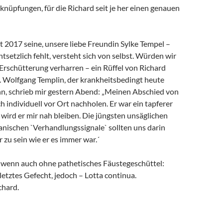
rknüpfungen, für die Richard seit je her einen genauen
it 2017 seine, unsere liebe Freundin Sylke Tempel –
ntsetzlich fehlt, versteht sich von selbst. Würden wir
 Erschütterung verharren – ein Rüffel von Richard
. Wolfgang Templin, der krankheitsbedingt heute
ann, schrieb mir gestern Abend: „Meinen Abschied von
h individuell vor Ort nachholen. Er war ein tapferer
wird er mir nah bleiben. Die jüngsten unsäglichen
anischen `Verhandlungssignale` sollten uns darin
r zu sein wie er es immer war.´
, wenn auch ohne pathetisches Fäustegeschüttel:
 letztes Gefecht, jedoch – Lotta continua.
chard.