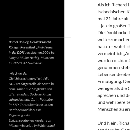
Als ich Richard 
tschechischen K
mal 21 Jahre alt.
– ja, ein großer
Die Dankbarkeit 
weiterzumachen.
Bärbel Bohley, Gerald Praschl,
hatte er wahrlic
Rüdiger Rosenthal: „Mut-Frauen
in der DDR“,
erschienen 2006 bei
vermeintlich „Au
Langen Müller Herbig, München,
wurden nicht mü
ISBN978-3776624342
genommen stets d
Als „Hort der
Lebensende ebenf
Gleichberechtigung“ wird die
Ermutigung: Der 
DDR oft dargestellt, als Staat, in
weniger als die 
dem Frauen alle Möglichkeiten
offen standen. Doch die Praxis
Sprechen und di
sah anders aus: Ob im Politbüro,
und wehrbereite
im SED-Zentralkomittee, in den
Menschen zu err
Betrieben und der DDR-
Regierung – die
Spitzenpositionen wurden von
Und Nein, Richar
Männern besetzt. Im Widerstand
sondern im Gegen