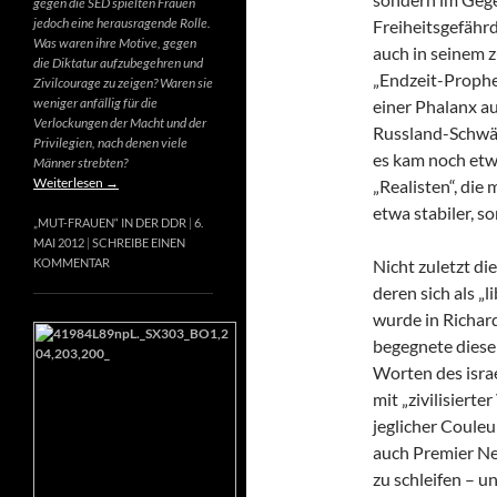
gegen die SED spielten Frauen
jedoch eine herausragende Rolle.
Freiheitsgefähr
Was waren ihre Motive, gegen
auch in seinem 
die Diktatur aufzubegehren und
„Endzeit-Prophet
Zivilcourage zu zeigen? Waren sie
weniger anfällig für die
einer Phalanx a
Verlockungen der Macht und der
Russland-Schwär
Privilegien, nach denen viele
es kam noch etw
Männer strebten?
Weiterlesen
→
„Realisten“, die
etwa stabiler, s
„MUT-FRAUEN“ IN DER DDR
6.
MAI 2012
SCHREIBE EINEN
Nicht zuletzt di
KOMMENTAR
deren sich als „
wurde in Richard
begegnete diese
Worten des israe
mit „zivilisierte
jeglicher Couleur
auch Premier Net
zu schleifen – u