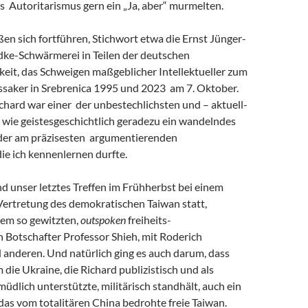
s Autoritarismus gern ein „Ja, aber“ murmelten.
eßen sich fortführen, Stichwort etwa die Ernst Jünger-
ke-Schwärmerei in Teilen der deutschen
keit, das Schweigen maßgeblicher Intellektueller zum
saker in Srebrenica 1995 und 2023 am 7. Oktober.
chard war einer der unbestechlichsten und – aktuell-
 wie geistesgeschichtlich geradezu ein wandelndes
 der am präzisesten argumentierenden
 die ich kennenlernen durfte.
and unser letztes Treffen im Frühherbst bei einem
Vertretung des demokratischen Taiwan statt,
em so gewitzten,
outspoken
freiheits-
 Botschafter Professor Shieh, mit Roderich
 anderen. Und natürlich ging es auch darum, dass
m die Ukraine, die Richard publizistisch und als
müdlich unterstützte, militärisch standhält, auch ein
r das vom totalitären China bedrohte freie Taiwan.