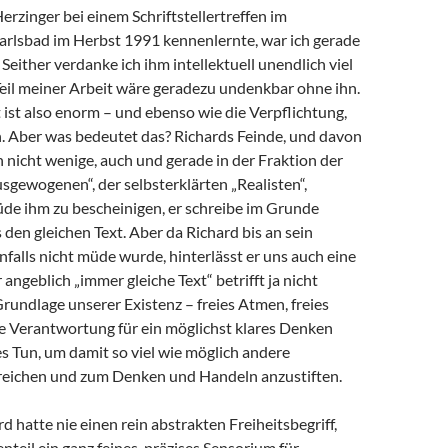
Herzinger bei einem Schriftstellertreffen im
arlsbad im Herbst 1991 kennenlernte, war ich gerade
 Seither verdanke ich ihm intellektuell unendlich viel
 Teil meiner Arbeit wäre geradezu undenkbar ohne ihn.
ist also enorm – und ebenso wie die Verpflichtung,
 Aber was bedeutet das? Richards Feinde, und davon
h nicht wenige, auch und gerade in der Fraktion der
sgewogenen“, der selbsterklärten „Realisten“,
de ihm zu bescheinigen, er schreibe im Grunde
en gleichen Text. Aber da Richard bis an sein
alls nicht müde wurde, hinterlässt er uns auch eine
angeblich „immer gleiche Text“ betrifft ja nicht
Grundlage unserer Existenz – freies Atmen, freies
e Verantwortung für ein möglichst klares Denken
s Tun, um damit so viel wie möglich andere
eichen und zum Denken und Handeln anzustiften.
d hatte nie einen rein abstrakten Freiheitsbegriff,
teil ein ganz feines, präzises Sensorium für