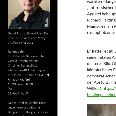
warnten – lange 
„antirussischen
Apostel behaupte
Richard Herzing
Mainstream in Po
russophob oder 
Gerald Praschl. „Roland Jahn- Ein
Rebell als Behördenchef“, Verlag
Ch.Links, Berlin, 2011
Er hatte recht.
Roland Jahn
Ein Rebell als Behördenchef
seiner letzten Ar
Gerald Praschl, Verlag
düsteres Bild. 
Ch.Links, Berlin, 2011
kämpferischer E
240 Seiten, 40 Abbildungen
ISBN 978-3-86153-641-3 (
Bei
demokratischer 
Amazon kaufen
)
der Absturz „in 
19,90 Euro (D), 20,50 Euro
Willkür.“
https:/
(A),
28,90 sFr (UVP)
herzinger-ueber
Der Journalist Gerald Praschl
legt eine erste politische
Biografie des Bürgerrechtlers