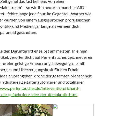
Zeit gefiel das fast keinem. Von einem
 Mainstream“ – so wie ihn heute so mancher AfD-
t –fehlte lange jede Spur, im Gegenteil. Warner wie
er wurden von einem ausgesprochen prorussischen
litikk und Medien gar lange als vermeintlich
paranoid gescholten.
Leider. Darunter litt er selbst am meisten. In einem
tikel, veröffentlicht auf Perlentaucher, zeichnet er ein
Ohne eine geistige Erneuerungsbewegung, die mit
nergie und Überzeugungskraft für den Erhalt
Ideale vorangehen, drohe der gesamten Menschheit
ein düsteres Zeitalter autoritärer und totalitärer
/www.perlentaucher.de/intervention/richard-
-die-gefaehrdete-idee-der-demokratie.html