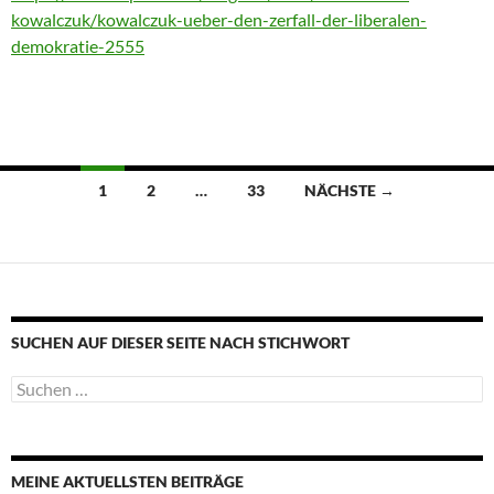
kowalczuk/kowalczuk-ueber-den-zerfall-der-liberalen-
demokratie-2555
Beitragsnavigation
1
2
…
33
NÄCHSTE →
SUCHEN AUF DIESER SEITE NACH STICHWORT
Suche
nach:
MEINE AKTUELLSTEN BEITRÄGE