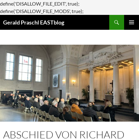
define('DISALLOW_FILE_EDIT', true);
Zum
define('DISALLOW_FILE_MODS', true);
Suchen
Inhalt
Gerald Praschl EASTblog
springen
PRIMÄR
MENÜ
ABSCHIED VON RICHARD