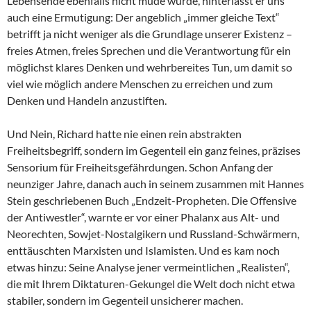
Lebensende ebenfalls nicht müde wurde, hinterlässt er uns
auch eine Ermutigung: Der angeblich „immer gleiche Text“
betrifft ja nicht weniger als die Grundlage unserer Existenz –
freies Atmen, freies Sprechen und die Verantwortung für ein
möglichst klares Denken und wehrbereites Tun, um damit so
viel wie möglich andere Menschen zu erreichen und zum
Denken und Handeln anzustiften.
Und Nein, Richard hatte nie einen rein abstrakten
Freiheitsbegriff, sondern im Gegenteil ein ganz feines, präzises
Sensorium für Freiheitsgefährdungen. Schon Anfang der
neunziger Jahre, danach auch in seinem zusammen mit Hannes
Stein geschriebenen Buch „Endzeit-Propheten. Die Offensive
der Antiwestler“, warnte er vor einer Phalanx aus Alt- und
Neorechten, Sowjet-Nostalgikern und Russland-Schwärmern,
enttäuschten Marxisten und Islamisten. Und es kam noch
etwas hinzu: Seine Analyse jener vermeintlichen „Realisten“,
die mit Ihrem Diktaturen-Gekungel die Welt doch nicht etwa
stabiler, sondern im Gegenteil unsicherer machen.