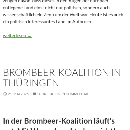
zeugen davon, dass dieses in den Augen der Europäer
entlegene Land einst nicht nur politisch, sondern auch
wissenschaftlich ein Zentrum der Welt war. Heute ist es auch
ein politisch interessantes Land im Aufbruch.
Usbekistan 2025: Unterwegs in einem Land im Aufbruch
weiterlesen
→
BROMBEER-KOALITION IN
THÜRINGEN
21. MAI 2025
SCHREIBE EINEN KOMMENTAR
In der Brombeer-Koalition läuft‘s