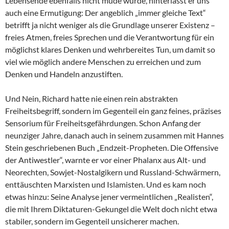
Lebensende ebenfalls nicht müde wurde, hinterlässt er uns
auch eine Ermutigung: Der angeblich „immer gleiche Text“
betrifft ja nicht weniger als die Grundlage unserer Existenz –
freies Atmen, freies Sprechen und die Verantwortung für ein
möglichst klares Denken und wehrbereites Tun, um damit so
viel wie möglich andere Menschen zu erreichen und zum
Denken und Handeln anzustiften.
Und Nein, Richard hatte nie einen rein abstrakten
Freiheitsbegriff, sondern im Gegenteil ein ganz feines, präzises
Sensorium für Freiheitsgefährdungen. Schon Anfang der
neunziger Jahre, danach auch in seinem zusammen mit Hannes
Stein geschriebenen Buch „Endzeit-Propheten. Die Offensive
der Antiwestler“, warnte er vor einer Phalanx aus Alt- und
Neorechten, Sowjet-Nostalgikern und Russland-Schwärmern,
enttäuschten Marxisten und Islamisten. Und es kam noch
etwas hinzu: Seine Analyse jener vermeintlichen „Realisten“,
die mit Ihrem Diktaturen-Gekungel die Welt doch nicht etwa
stabiler, sondern im Gegenteil unsicherer machen.