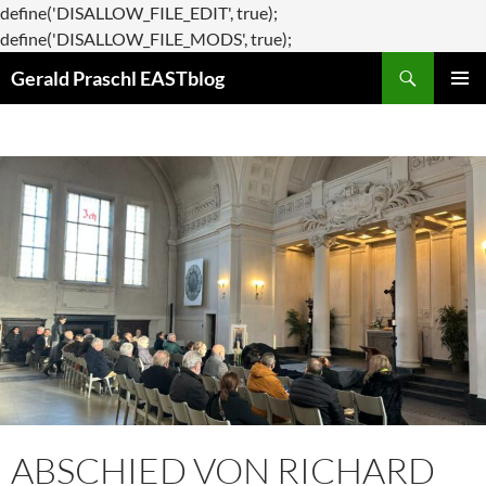
define('DISALLOW_FILE_EDIT', true);
Zum
define('DISALLOW_FILE_MODS', true);
Suchen
Inhalt
Gerald Praschl EASTblog
springen
PRIMÄR
MENÜ
ABSCHIED VON RICHARD