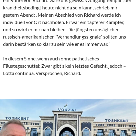
ein Rüffel von Richard wäre uns gewiss. Wolfgang Templin, der
krankheitsbedingt heute nicht da sein kann, schrieb mir
gestern Abend: „Meinen Abschied von Richard werde ich
individuell vor Ort nachholen. Er war ein tapferer Kämpfer,
und so wird er mir nah bleiben. Die jüngsten unsäglichen
russisch-amerikanischen `Verhandlungssignale` sollten uns
darin bestärken so klar zu sein wie er es immer war.´
In diesem Sinne, wenn auch ohne pathetisches
Fäustegeschüttel: Zwar gibt’s kein letztes Gefecht, jedoch –
Lotta continua. Versprochen, Richard.