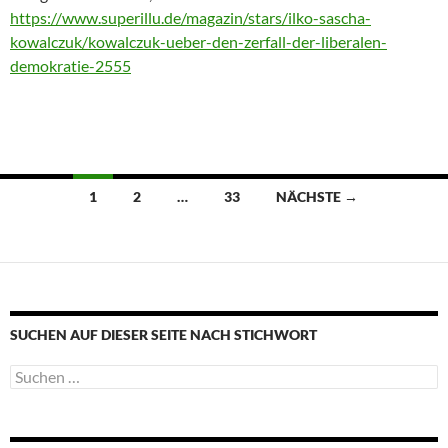
https://www.superillu.de/magazin/stars/ilko-sascha-
kowalczuk/kowalczuk-ueber-den-zerfall-der-liberalen-
demokratie-2555
Beitragsnavigation
1
2
…
33
NÄCHSTE →
SUCHEN AUF DIESER SEITE NACH STICHWORT
Suche
nach: