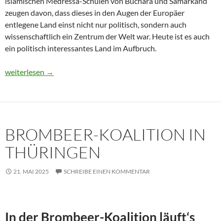
islamischen Medressa-Schulen von Buchara und Samarkand
zeugen davon, dass dieses in den Augen der Europäer
entlegene Land einst nicht nur politisch, sondern auch
wissenschaftlich ein Zentrum der Welt war. Heute ist es auch
ein politisch interessantes Land im Aufbruch.
Usbekistan 2025: Unterwegs in einem Land im Aufbruch
weiterlesen
→
BROMBEER-KOALITION IN
THÜRINGEN
21. MAI 2025
SCHREIBE EINEN KOMMENTAR
In der Brombeer-Koalition läuft‘s