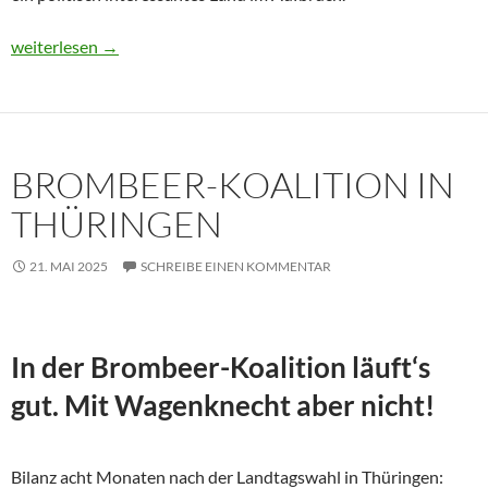
Usbekistan 2025: Unterwegs in einem Land im Aufbruch
weiterlesen
→
BROMBEER-KOALITION IN
THÜRINGEN
21. MAI 2025
SCHREIBE EINEN KOMMENTAR
In der Brombeer-Koalition läuft‘s
gut. Mit Wagenknecht aber nicht!
Bilanz acht Monaten nach der Landtagswahl in Thüringen: