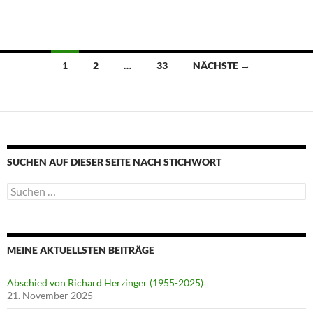
Beitragsnavigation
1
2
…
33
NÄCHSTE →
SUCHEN AUF DIESER SEITE NACH STICHWORT
Suche
nach:
MEINE AKTUELLSTEN BEITRÄGE
Abschied von Richard Herzinger (1955-2025)
21. November 2025