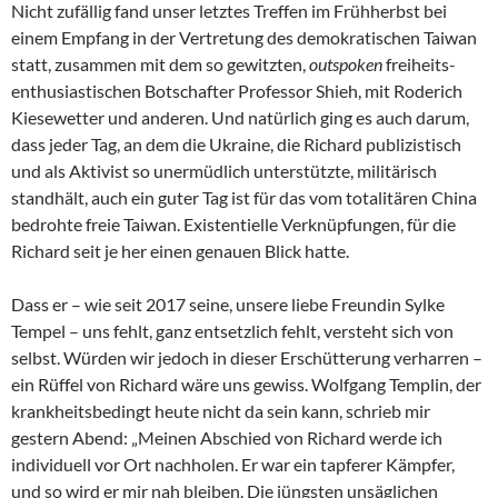
Nicht zufällig fand unser letztes Treffen im Frühherbst bei
einem Empfang in der Vertretung des demokratischen Taiwan
statt, zusammen mit dem so gewitzten,
outspoken
freiheits-
enthusiastischen Botschafter Professor Shieh, mit Roderich
Kiesewetter und anderen. Und natürlich ging es auch darum,
dass jeder Tag, an dem die Ukraine, die Richard publizistisch
und als Aktivist so unermüdlich unterstützte, militärisch
standhält, auch ein guter Tag ist für das vom totalitären China
bedrohte freie Taiwan. Existentielle Verknüpfungen, für die
Richard seit je her einen genauen Blick hatte.
Dass er – wie seit 2017 seine, unsere liebe Freundin Sylke
Tempel – uns fehlt, ganz entsetzlich fehlt, versteht sich von
selbst. Würden wir jedoch in dieser Erschütterung verharren –
ein Rüffel von Richard wäre uns gewiss. Wolfgang Templin, der
krankheitsbedingt heute nicht da sein kann, schrieb mir
gestern Abend: „Meinen Abschied von Richard werde ich
individuell vor Ort nachholen. Er war ein tapferer Kämpfer,
und so wird er mir nah bleiben. Die jüngsten unsäglichen