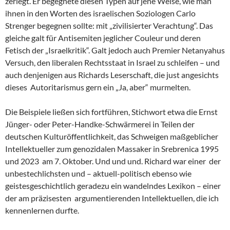
zerlegt. Er begegnete diesen Typen auf jene Weise, wie man
ihnen in den Worten des israelischen Soziologen Carlo
Strenger begegnen sollte: mit „zivilisierter Verachtung“. Das
gleiche galt für Antisemiten jeglicher Couleur und deren
Fetisch der „Israelkritik“. Galt jedoch auch Premier Netanyahus
Versuch, den liberalen Rechtsstaat in Israel zu schleifen – und
auch denjenigen aus Richards Leserschaft, die just angesichts
dieses Autoritarismus gern ein „Ja, aber“ murmelten.
Die Beispiele ließen sich fortführen, Stichwort etwa die Ernst
Jünger- oder Peter-Handke-Schwärmerei in Teilen der
deutschen Kulturöffentlichkeit, das Schweigen maßgeblicher
Intellektueller zum genozidalen Massaker in Srebrenica 1995
und 2023 am 7. Oktober. Und und und. Richard war einer der
unbestechlichsten und – aktuell-politisch ebenso wie
geistesgeschichtlich geradezu ein wandelndes Lexikon – einer
der am präzisesten argumentierenden Intellektuellen, die ich
kennenlernen durfte.