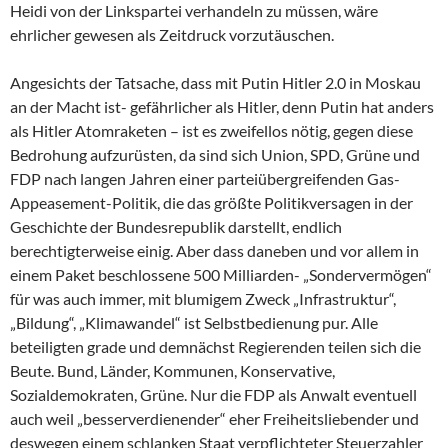
Heidi von der Linkspartei verhandeln zu müssen, wäre
ehrlicher gewesen als Zeitdruck vorzutäuschen.
Angesichts der Tatsache, dass mit Putin Hitler 2.0 in Moskau
an der Macht ist- gefährlicher als Hitler, denn Putin hat anders
als Hitler Atomraketen – ist es zweifellos nötig, gegen diese
Bedrohung aufzurüsten, da sind sich Union, SPD, Grüne und
FDP nach langen Jahren einer parteiübergreifenden Gas-
Appeasement-Politik, die das größte Politikversagen in der
Geschichte der Bundesrepublik darstellt, endlich
berechtigterweise einig. Aber dass daneben und vor allem in
einem Paket beschlossene 500 Milliarden- „Sondervermögen“
für was auch immer, mit blumigem Zweck „Infrastruktur“,
„Bildung“, „Klimawandel“ ist Selbstbedienung pur. Alle
beteiligten grade und demnächst Regierenden teilen sich die
Beute. Bund, Länder, Kommunen, Konservative,
Sozialdemokraten, Grüne. Nur die FDP als Anwalt eventuell
auch weil „besserverdienender“ eher Freiheitsliebender und
deswegen einem schlanken Staat verpflichteter Steuerzahler