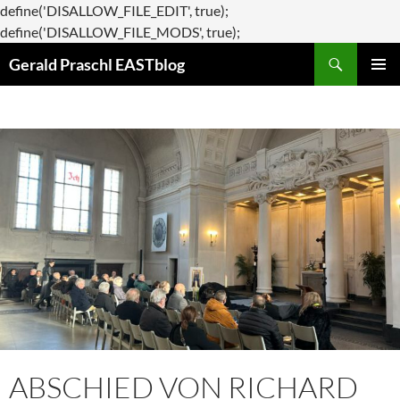
define('DISALLOW_FILE_EDIT', true);
Zum
define('DISALLOW_FILE_MODS', true);
Suchen
Inhalt
Gerald Praschl EASTblog
springen
PRIMÄR
MENÜ
ABSCHIED VON RICHARD