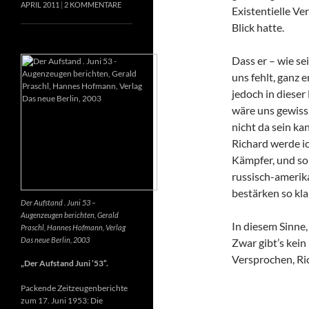
APRIL 2011
2 KOMMENTARE
Existentielle Ve
Blick hatte.
Dass er – wie se
uns fehlt, ganz e
jedoch in dieser
wäre uns gewiss
nicht da sein k
Richard werde ic
Kämpfer, und so 
russisch-amerik
bestärken so kla
Der Aufstand . Juni 53 –
Augenzeugen berichten, Gerald
In diesem Sinne
Praschl, Hannes Hofmann, Verlag
Das neue Berlin, 2003
Zwar gibt’s kein
Versprochen, Ri
„Der Aufstand Juni ’53“.
Packende Zeitzeugenberichte
zum 17. Juni 1953: Die