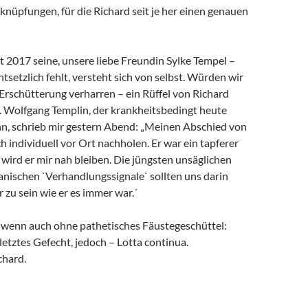
rknüpfungen, für die Richard seit je her einen genauen
it 2017 seine, unsere liebe Freundin Sylke Tempel –
ntsetzlich fehlt, versteht sich von selbst. Würden wir
 Erschütterung verharren – ein Rüffel von Richard
. Wolfgang Templin, der krankheitsbedingt heute
ann, schrieb mir gestern Abend: „Meinen Abschied von
h individuell vor Ort nachholen. Er war ein tapferer
wird er mir nah bleiben. Die jüngsten unsäglichen
anischen `Verhandlungssignale` sollten uns darin
r zu sein wie er es immer war.´
, wenn auch ohne pathetisches Fäustegeschüttel:
 letztes Gefecht, jedoch – Lotta continua.
chard.