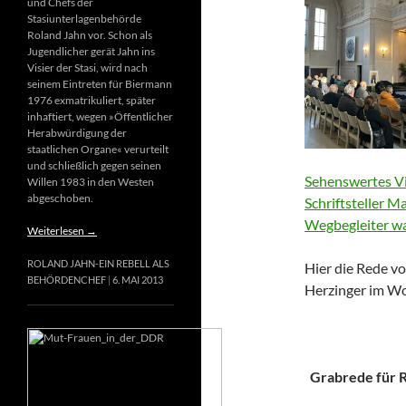
und Chefs der
Stasiunterlagenbehörde
Roland Jahn vor. Schon als
Jugendlicher gerät Jahn ins
Visier der Stasi, wird nach
seinem Eintreten für Biermann
1976 exmatrikuliert, später
inhaftiert, wegen »Öffentlicher
Herabwürdigung der
staatlichen Organe« verurteilt
und schließlich gegen seinen
Sehenswertes Vi
Willen 1983 in den Westen
abgeschoben.
Schriftsteller M
Wegbegleiter wa
Weiterlesen
→
ROLAND JAHN-EIN REBELL ALS
Hier die Rede vo
BEHÖRDENCHEF
6. MAI 2013
Herzinger im Wo
Grabrede für Ri