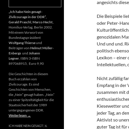
angesichts diese
„Ich habe Nein gesagt-
Die Beispiele li
Zivilcourage in der DDR“,
Gerald Praschl, Marco Hecht,
oder Peter-Hand
Homilius-Verlag, Berlin 2002.
Kulturöffentlich
Mit einem Vorwort von
genozidalen Mas
Bundestagspräsident
Wolfgang Thierse
und
Und und und. Ri
Beiträgen von
Helmut Müller-
politisch ebenso
Enbergs
und
Johann
Lexikon – einer
Legner
, ISBN 3-ISBN
897068915, Euro 9,90
Intellektuellen,
Die Geschichten in diesem
Nicht zufällig f
Buch erzählen von
Zivilcourage. Es sind
Empfang in der 
Geschichten von Menschen,
zusammen mit d
die „Nein“ gesagt haben. „Nein“
enthusiastischen
zu einer Spitzeltätigkeit für die
Staatssicherheit der 1989
Kiesewetter und
untergegangenen DDR.
jeder Tag, an de
Weiterlesen
→
Aktivist so uner
guter Tag ist fü
ICH HABE NEIN GESAGT
6.