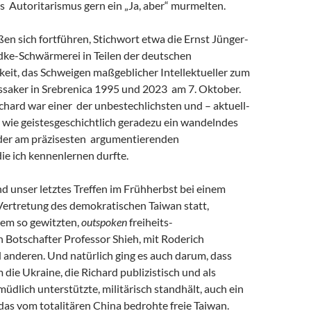
s Autoritarismus gern ein „Ja, aber“ murmelten.
eßen sich fortführen, Stichwort etwa die Ernst Jünger-
ke-Schwärmerei in Teilen der deutschen
keit, das Schweigen maßgeblicher Intellektueller zum
saker in Srebrenica 1995 und 2023 am 7. Oktober.
chard war einer der unbestechlichsten und – aktuell-
 wie geistesgeschichtlich geradezu ein wandelndes
 der am präzisesten argumentierenden
 die ich kennenlernen durfte.
and unser letztes Treffen im Frühherbst bei einem
Vertretung des demokratischen Taiwan statt,
em so gewitzten,
outspoken
freiheits-
 Botschafter Professor Shieh, mit Roderich
 anderen. Und natürlich ging es auch darum, dass
m die Ukraine, die Richard publizistisch und als
müdlich unterstützte, militärisch standhält, auch ein
r das vom totalitären China bedrohte freie Taiwan.