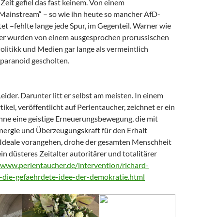
Zeit gefiel das fast keinem. Von einem
 Mainstream“ – so wie ihn heute so mancher AfD-
t –fehlte lange jede Spur, im Gegenteil. Warner wie
er wurden von einem ausgesprochen prorussischen
litikk und Medien gar lange als vermeintlich
paranoid gescholten.
Leider. Darunter litt er selbst am meisten. In einem
tikel, veröffentlicht auf Perlentaucher, zeichnet er ein
Ohne eine geistige Erneuerungsbewegung, die mit
nergie und Überzeugungskraft für den Erhalt
Ideale vorangehen, drohe der gesamten Menschheit
ein düsteres Zeitalter autoritärer und totalitärer
/www.perlentaucher.de/intervention/richard-
-die-gefaehrdete-idee-der-demokratie.html