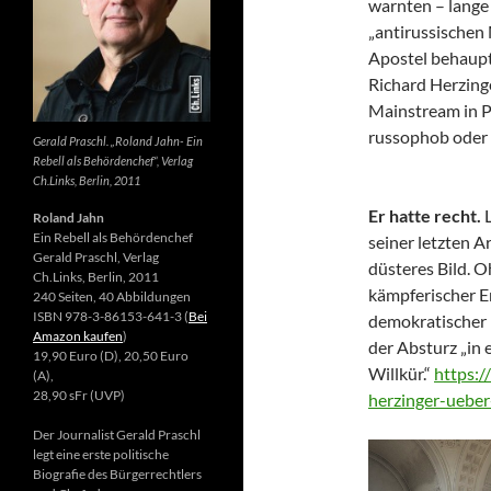
warnten – lange 
„antirussischen
Apostel behaupte
Richard Herzing
Mainstream in Po
russophob oder 
Gerald Praschl. „Roland Jahn- Ein
Rebell als Behördenchef“, Verlag
Ch.Links, Berlin, 2011
Er hatte recht.
Roland Jahn
Ein Rebell als Behördenchef
seiner letzten Ar
Gerald Praschl, Verlag
düsteres Bild. 
Ch.Links, Berlin, 2011
kämpferischer E
240 Seiten, 40 Abbildungen
ISBN 978-3-86153-641-3 (
Bei
demokratischer 
Amazon kaufen
)
der Absturz „in 
19,90 Euro (D), 20,50 Euro
Willkür.“
https:/
(A),
28,90 sFr (UVP)
herzinger-ueber
Der Journalist Gerald Praschl
legt eine erste politische
Biografie des Bürgerrechtlers