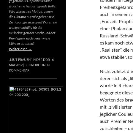
gegen die SED spielten Frauen
jedoch eine herausragende Rolle.
Freiheitsgefähr
Was waren ihre Motive, gegen
auch in seinem 
die Diktatur aufzubegehren und
„Endzeit-Prophet
Zivilcourage zu zeigen? Waren sie
weniger anfällig für die
einer Phalanx a
Verlockungen der Macht und der
Russland-Schwär
Privilegien, nach denen viele
es kam noch etw
Männer strebten?
Weiterlesen
→
„Realisten“, die
etwa stabiler, s
„MUT-FRAUEN“ IN DER DDR
6.
MAI 2012
SCHREIBE EINEN
Nicht zuletzt di
KOMMENTAR
deren sich als „
wurde in Richard
begegnete diese
Worten des israe
mit „zivilisierte
jeglicher Couleur
auch Premier Net
zu schleifen – u