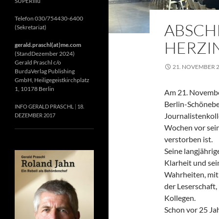
SUPERillu
Telefon 030/754430-6400
ABSCH
(Sekretariat)
HERZIN
gerald.praschl(at)me.com
(StandDezember 2024)
Gerald Praschl c/o
21. NOVEMBER 
BurdaVerlag Publishing
GmbH, Heiligegeistkirchplatz
1, 10178 Berlin
Am 21. November
Berlin-Schönebe
INFO GERALD PRASCHL
18.
Journalistenkol
DEZEMBER 2017
Wochen vor sein
verstorben ist.
Seine langjährig
Klarheit und se
Wahrheiten, mit 
der Leserschaft
Kollegen.
Schon vor 25 Jah