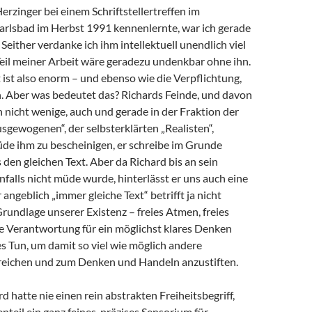
Herzinger bei einem Schriftstellertreffen im
arlsbad im Herbst 1991 kennenlernte, war ich gerade
 Seither verdanke ich ihm intellektuell unendlich viel
 Teil meiner Arbeit wäre geradezu undenkbar ohne ihn.
ist also enorm – und ebenso wie die Verpflichtung,
 Aber was bedeutet das? Richards Feinde, und davon
h nicht wenige, auch und gerade in der Fraktion der
sgewogenen“, der selbsterklärten „Realisten“,
de ihm zu bescheinigen, er schreibe im Grunde
en gleichen Text. Aber da Richard bis an sein
alls nicht müde wurde, hinterlässt er uns auch eine
angeblich „immer gleiche Text“ betrifft ja nicht
Grundlage unserer Existenz – freies Atmen, freies
e Verantwortung für ein möglichst klares Denken
s Tun, um damit so viel wie möglich andere
eichen und zum Denken und Handeln anzustiften.
d hatte nie einen rein abstrakten Freiheitsbegriff,
teil ein ganz feines, präzises Sensorium für