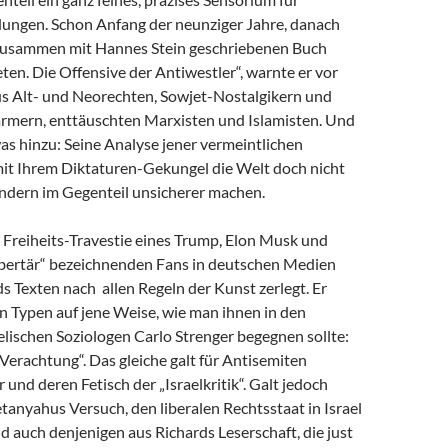
dungen. Schon Anfang der neunziger Jahre, danach
zusammen mit Hannes Stein geschriebenen Buch
en. Die Offensive der Antiwestler“, warnte er vor
us Alt- und Neorechten, Sowjet-Nostalgikern und
mern, enttäuschten Marxisten und Islamisten. Und
as hinzu: Seine Analyse jener vermeintlichen
 mit Ihrem Diktaturen-Gekungel die Welt doch nicht
ondern im Gegenteil unsicherer machen.
e Freiheits-Travestie eines Trump, Elon Musk und
libertär“ bezeichnenden Fans in deutschen Medien
s Texten nach allen Regeln der Kunst zerlegt. Er
n Typen auf jene Weise, wie man ihnen in den
lischen Soziologen Carlo Strenger begegnen sollte:
r Verachtung“. Das gleiche galt für Antisemiten
 und deren Fetisch der „Israelkritik“. Galt jedoch
anyahus Versuch, den liberalen Rechtsstaat in Israel
nd auch denjenigen aus Richards Leserschaft, die just