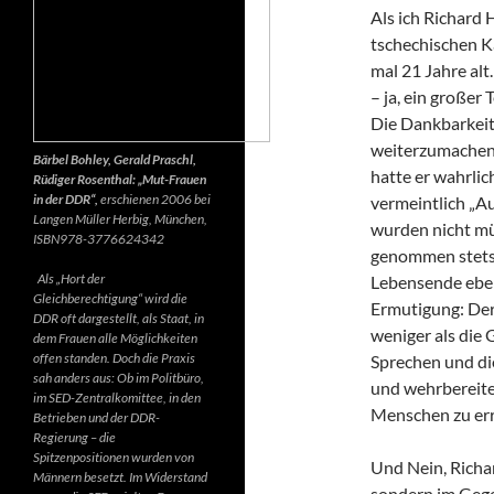
Als ich Richard 
tschechischen K
mal 21 Jahre alt.
– ja, ein großer
Die Dankbarkeit 
weiterzumachen.
Bärbel Bohley, Gerald Praschl,
hatte er wahrlic
Rüdiger Rosenthal: „Mut-Frauen
in der DDR“,
erschienen 2006 bei
vermeintlich „Au
Langen Müller Herbig, München,
wurden nicht mü
ISBN978-3776624342
genommen stets d
Als „Hort der
Lebensende ebenf
Gleichberechtigung“ wird die
Ermutigung: Der 
DDR oft dargestellt, als Staat, in
weniger als die 
dem Frauen alle Möglichkeiten
offen standen. Doch die Praxis
Sprechen und di
sah anders aus: Ob im Politbüro,
und wehrbereite
im SED-Zentralkomittee, in den
Menschen zu err
Betrieben und der DDR-
Regierung – die
Spitzenpositionen wurden von
Und Nein, Richar
Männern besetzt. Im Widerstand
sondern im Gegen