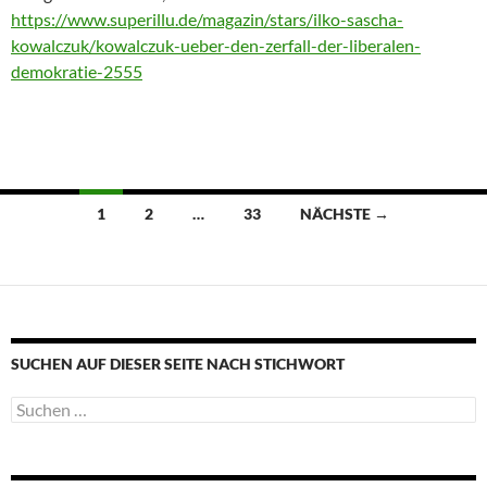
https://www.superillu.de/magazin/stars/ilko-sascha-
kowalczuk/kowalczuk-ueber-den-zerfall-der-liberalen-
demokratie-2555
Beitragsnavigation
1
2
…
33
NÄCHSTE →
SUCHEN AUF DIESER SEITE NACH STICHWORT
Suche
nach: