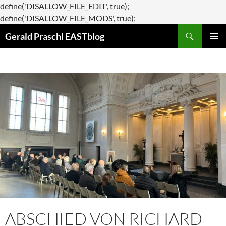
define('DISALLOW_FILE_EDIT', true);
Zum
define('DISALLOW_FILE_MODS', true);
Suchen
Inhalt
Gerald Praschl EASTblog
springen
PRIMÄR
MENÜ
ABSCHIED VON RICHARD