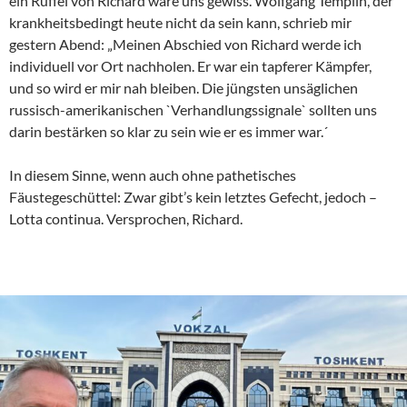
ein Rüffel von Richard wäre uns gewiss. Wolfgang Templin, der
krankheitsbedingt heute nicht da sein kann, schrieb mir
gestern Abend: „Meinen Abschied von Richard werde ich
individuell vor Ort nachholen. Er war ein tapferer Kämpfer,
und so wird er mir nah bleiben. Die jüngsten unsäglichen
russisch-amerikanischen `Verhandlungssignale` sollten uns
darin bestärken so klar zu sein wie er es immer war.´
In diesem Sinne, wenn auch ohne pathetisches
Fäustegeschüttel: Zwar gibt’s kein letztes Gefecht, jedoch –
Lotta continua. Versprochen, Richard.