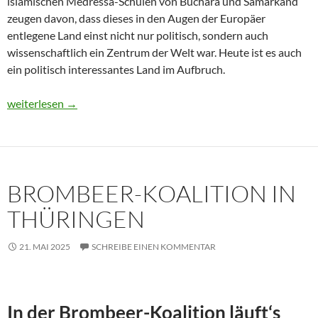
islamischen Medressa-Schulen von Buchara und Samarkand
zeugen davon, dass dieses in den Augen der Europäer
entlegene Land einst nicht nur politisch, sondern auch
wissenschaftlich ein Zentrum der Welt war. Heute ist es auch
ein politisch interessantes Land im Aufbruch.
Usbekistan 2025: Unterwegs in einem Land im Aufbruch
weiterlesen
→
BROMBEER-KOALITION IN
THÜRINGEN
21. MAI 2025
SCHREIBE EINEN KOMMENTAR
In der Brombeer-Koalition läuft‘s