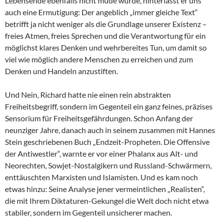
Lebensende ebenfalls nicht müde wurde, hinterlässt er uns
auch eine Ermutigung: Der angeblich „immer gleiche Text“
betrifft ja nicht weniger als die Grundlage unserer Existenz –
freies Atmen, freies Sprechen und die Verantwortung für ein
möglichst klares Denken und wehrbereites Tun, um damit so
viel wie möglich andere Menschen zu erreichen und zum
Denken und Handeln anzustiften.
Und Nein, Richard hatte nie einen rein abstrakten
Freiheitsbegriff, sondern im Gegenteil ein ganz feines, präzises
Sensorium für Freiheitsgefährdungen. Schon Anfang der
neunziger Jahre, danach auch in seinem zusammen mit Hannes
Stein geschriebenen Buch „Endzeit-Propheten. Die Offensive
der Antiwestler“, warnte er vor einer Phalanx aus Alt- und
Neorechten, Sowjet-Nostalgikern und Russland-Schwärmern,
enttäuschten Marxisten und Islamisten. Und es kam noch
etwas hinzu: Seine Analyse jener vermeintlichen „Realisten“,
die mit Ihrem Diktaturen-Gekungel die Welt doch nicht etwa
stabiler, sondern im Gegenteil unsicherer machen.