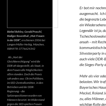
Er bot mir nochma
ausgemacht. Ich l
die begrenzte Leb
ein Wiedersehens
Legendär ist ja, 
Bärbel Bohley, Gerald Praschl,
Tschechoslowakei
Rüdiger Rosenthal: „Mut-Frauen
in der DDR“,
erschienen 2006 bei
ansah – mit Recht
Langen Müller Herbig, München,
kommunistisch be
ISBN978-3776624342
Silvesterparty in
Als „Hort der
auch viele DDR-Bü
Gleichberechtigung“ wird die
die Sieges-Party 
DDR oft dargestellt, als Staat, in
dem Frauen alle Möglichkeiten
offen standen. Doch die Praxis
Mehr als vier oder
sah anders aus: Ob im Politbüro,
belasten. Wir tra
im SED-Zentralkomittee, in den
Bayerisches Haus
Betrieben und der DDR-
Regierung – die
Meckel, Roland J
Spitzenpositionen wurden von
zu, alles Männer,
Männern besetzt. Im Widerstand
wichtige Rolle de
gegen die SED spielten Frauen