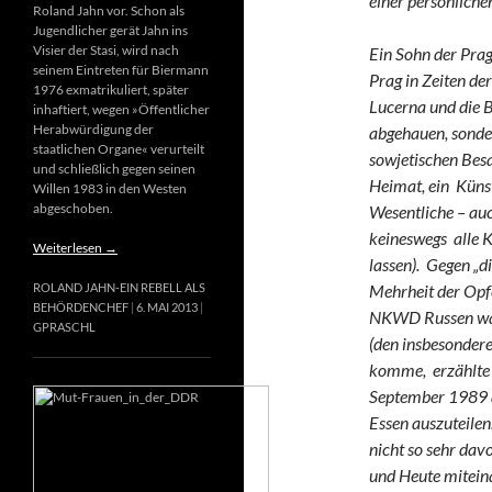
einer persönliche
Roland Jahn vor. Schon als
Jugendlicher gerät Jahn ins
Visier der Stasi, wird nach
Ein Sohn der Prag
seinem Eintreten für Biermann
Prag in Zeiten de
1976 exmatrikuliert, später
Lucerna und die B
inhaftiert, wegen »Öffentlicher
Herabwürdigung der
abgehauen, sonder
staatlichen Organe« verurteilt
sowjetischen Bes
und schließlich gegen seinen
Heimat, ein Künst
Willen 1983 in den Westen
abgeschoben.
Wesentliche – au
keineswegs alle K
Weiterlesen
→
lassen). Gegen „di
ROLAND JAHN-EIN REBELL ALS
Mehrheit der Opf
BEHÖRDENCHEF
6. MAI 2013
NKWD Russen waren
GPRASCHL
(den insbesonder
komme, erzählte e
September 1989 al
Essen auszuteilen
nicht so sehr dav
und Heute miteina