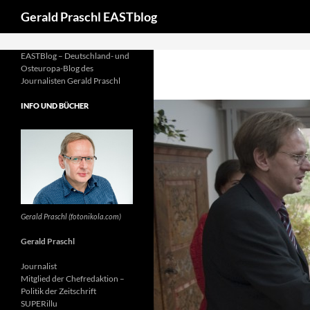
Suchen
define('DISALLOW_FILE_EDIT', true); define('DISALLOW_FILE_MO
Gerald Praschl EASTblog
EASTBlog – Deutschland- und
Osteuropa-Blog des
Journalisten Gerald Praschl
INFO UND BÜCHER
Gerald Praschl (fotonikola.com)
Gerald Praschl
Journalist
Mitglied der Chefredaktion –
Politik der Zeitschrift
SUPERillu