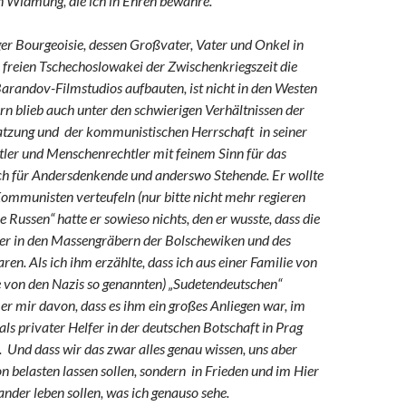
n Widmung, die ich in Ehren bewahre.
er Bourgeoisie, dessen Großvater, Vater und Onkel in
r freien Tschechoslowakei der Zwischenkriegszeit die
arandov-Filmstudios aufbauten, ist nicht in den Westen
n blieb auch unter den schwierigen Verhältnissen der
atzung und der kommunistischen Herrschaft in seiner
ler und Menschenrechtler mit feinem Sinn für das
ch für Andersdenkende und anderswo Stehende. Er wollte
ommunisten verteufeln (nur bitte nicht mehr regieren
e Russen“ hatte er sowieso nichts, den er wusste, dass die
er in den Massengräbern der Bolschewiken und des
. Als ich ihm erzählte, dass ich aus einer Familie von
e von den Nazis so genannten) „Sudetendeutschen“
r mir davon, dass es ihm ein großes Anliegen war, im
s privater Helfer in der deutschen Botschaft in Prag
.
Und dass wir das zwar alles genau wissen, uns aber
on belasten lassen sollen, sondern in Frieden und im Hier
nder leben sollen, was ich genauso sehe.