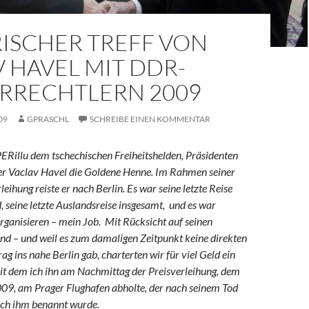
RISCHER TREFF VON
 HAVEL MIT DDR-
RRECHTLERN 2009
09
GPRASCHL
SCHREIBE EINEN KOMMENTAR
ERillu dem tschechischen Freiheitshelden, Präsidenten
er Vaclav Havel die Goldene Henne. Im Rahmen seiner
leihung reiste er nach Berlin. Es war seine letzte Reise
 seine letzte Auslandsreise insgesamt, und es war
 organisieren – mein Job. Mit Rücksicht auf seinen
nd – und weil es zum damaligen Zeitpunkt keine direkten
ag ins nahe Berlin gab, charterten wir für viel Geld ein
it dem ich ihn am Nachmittag der Preisverleihung, dem
09, am Prager Flughafen abholte, der nach seinem Tod
ch ihm benannt wurde.