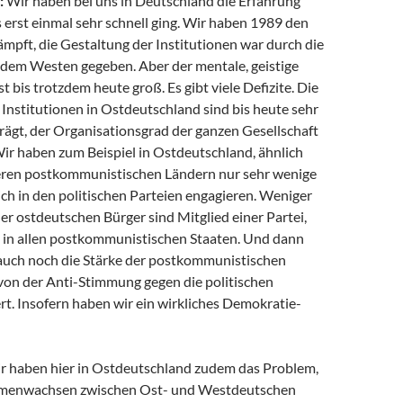
:
Wir haben bei uns in Deutschland die Erfahrung
 erst einmal sehr schnell ging. Wir haben 1989 den
mpft, die Gestaltung der Institutionen war durch die
 dem Westen gegeben. Aber der mentale, geistige
t bis trotzdem heute groß. Es gibt viele Defizite. Die
Institutionen in Ostdeutschland sind bis heute sehr
ägt, der Organisationsgrad der ganzen Gesellschaft
 Wir haben zum Beispiel in Ostdeutschland, ähnlich
deren postkommunistischen Ländern nur sehr wenige
ch in den politischen Parteien engagieren. Weniger
der ostdeutschen Bürger sind Mitglied einer Partei,
e in allen postkommunistischen Staaten. Und dann
auch noch die Stärke der postkommunistischen
 von der Anti-Stimmung gegen die politischen
ert. Insofern haben wir ein wirkliches Demokratie-
r haben hier in Ostdeutschland zudem das Problem,
menwachsen zwischen Ost- und Westdeutschen