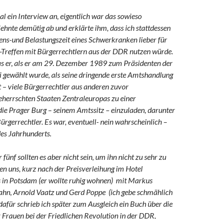
l ein Interview an, eigentlich war das sowieso
ehnte demütig ab und erklärte ihm, dass ich stattdessen
ens-und Belastungszeit eines Schwerkranken lieber für
-Treffen mit Bürgerrechtlern aus der DDR nutzen würde.
das er, als er am 29. Dezember 1989 zum Präsidenten der
 gewählt wurde, als seine dringende erste Amtshandlung
 – viele Bürgerrechtler aus anderen zuvor
herrschten Staaten Zentraleuropas zu einer
 die Prager Burg – seinem Amtssitz – einzuladen, darunter
rgerrechtler. Es war, eventuell- nein wahrscheinlich –
des Jahrhunderts.
 fünf sollten es aber nicht sein, um ihn nicht zu sehr zu
fen uns, kurz nach der Preisverleihung im Hotel
 in Potsdam (er wollte ruhig wohnen) mit Markus
ahn, Arnold Vaatz und Gerd Poppe (ich gebe schmählich
 dafür schrieb ich später zum Ausgleich ein Buch über die
r Frauen bei der Friedlichen Revolution in der DDR,