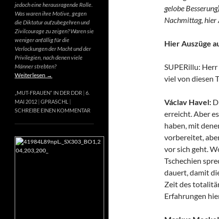
jedoch eine herausragende Rolle.
gelobe Besserung)
Was waren ihre Motive, gegen
Nachmittag, hier 
die Diktatur aufzubegehren und
Zivilcourage zu zeigen? Waren sie
weniger anfällig für die
Hier Auszüge a
Verlockungen der Macht und der
Privilegien, nach denen viele
SUPERillu: Herr 
Männer strebten?
Weiterlesen
→
viel von diesen
„MUT-FRAUEN“ IN DER DDR
6.
Václav Havel:
Di
MAI 2012
GPRASCHL
SCHREIBE EINEN KOMMENTAR
erreicht. Aber es
haben, mit denen
vorbereitet, abe
vor sich geht. W
Tschechien sprec
dauert, damit di
Zeit des totalit
Erfahrungen hier