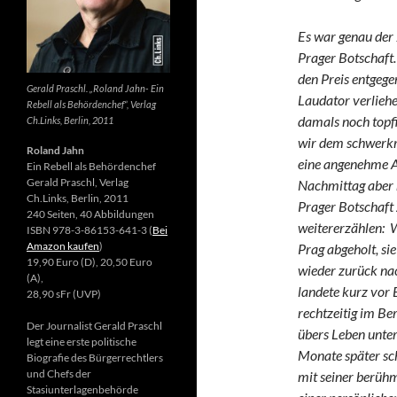
Es war genau der
Prager Botschaft.
den Preis entgeg
Gerald Praschl. „Roland Jahn- Ein
Laudator verliehe
Rebell als Behördenchef“, Verlag
damals noch topfi
Ch.Links, Berlin, 2011
wir dem schwerkr
Roland Jahn
eine angenehme A
Ein Rebell als Behördenchef
Gerald Praschl, Verlag
Nachmittag aber n
Ch.Links, Berlin, 2011
Prager Botschaft 
240 Seiten, 40 Abbildungen
weitererzählen: 
ISBN 978-3-86153-641-3 (
Bei
Amazon kaufen
)
Prag abgeholt, sie
19,90 Euro (D), 20,50 Euro
wieder zurück nac
(A),
landete kurz vor 
28,90 sFr (UVP)
rechtzeitig im Be
Der Journalist Gerald Praschl
übers Leben unter
legt eine erste politische
Monate später sch
Biografie des Bürgerrechtlers
und Chefs der
mit seiner berüh
Stasiunterlagenbehörde