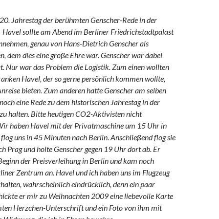
 20. Jahrestag der berühmten Genscher-Rede in der
 Havel sollte am Abend im Berliner Friedrichstadtpalast
ennehmen, genau von Hans-Dietrich Genscher als
n, dem dies eine große Ehre war. Genscher war dabei
t. Nur war das Problem die Logistik. Zum einen wollten
anken Havel, der so gerne persönlich kommen wollte,
nreise bieten. Zum anderen hatte Genscher am selben
och eine Rede zu dem historischen Jahrestag in der
zu halten. Bitte heutigen CO2-Aktivisten nicht
Wir haben Havel mit der Privatmaschine um 15 Uhr in
 flog uns in 45 Minuten nach Berlin. Anschließend flog sie
h Prag und holte Genscher gegen 19 Uhr dort ab. Er
Beginn der Preisverleihung in Berlin und kam noch
rliner Zentrum an. Havel und ich haben uns im Flugzeug
halten, wahrscheinlich eindrücklich, denn ein paar
ickte er mir zu Weihnachten 2009 eine liebevolle Karte
mten Herzchen-Unterschrift und ein Foto von ihm mit