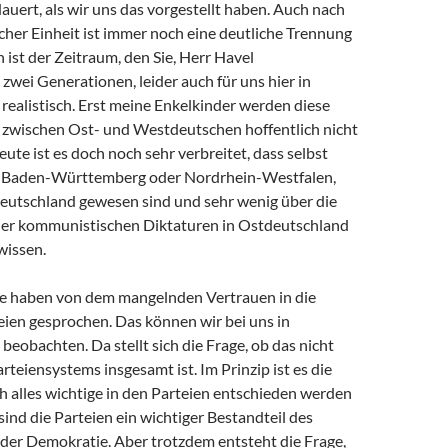
dauert, als wir uns das vorgestellt haben. Auch nach
cher Einheit ist immer noch eine deutliche Trennung
n ist der Zeitraum, den Sie, Herr Havel
 zwei Generationen, leider auch für uns hier in
realistisch. Erst meine Enkelkinder werden diese
zwischen Ost- und Westdeutschen hoffentlich nicht
te ist es doch noch sehr verbreitet, dass selbst
s Baden-Württemberg oder Nordrhein-Westfalen,
deutschland gewesen sind und sehr wenig über die
er kommunistischen Diktaturen in Ostdeutschland
wissen.
e haben von dem mangelnden Vertrauen in die
eien gesprochen. Das können wir bei uns in
beobachten. Da stellt sich die Frage, ob das nicht
arteiensystems insgesamt ist. Im Prinzip ist es die
ch alles wichtige in den Parteien entschieden werden
sind die Parteien ein wichtiger Bestandteil des
eder Demokratie. Aber trotzdem entsteht die Frage,