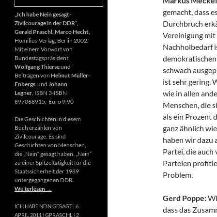
Markus Meckel
gemacht, dass es
„Ich habe Nein gesagt-
Durchbruch erkä
Zivilcourage in der DDR“,
Gerald Praschl, Marco Hecht,
Vereinigung mit
Homilius-Verlag, Berlin 2002.
Nachholbedarf is
Mit einem Vorwort von
demokratischen 
Bundestagspräsident
Wolfgang Thierse
und
schwach ausgepr
Beiträgen von
Helmut Müller-
ist sehr gering.
Enbergs
und
Johann
wie in allen an
Legner
, ISBN 3-ISBN
897068915, Euro 9,90
Menschen, die si
als ein Prozent 
Die Geschichten in diesem
ganz ähnlich wi
Buch erzählen von
Zivilcourage. Es sind
haben wir dazu 
Geschichten von Menschen,
Partei, die auch
die „Nein“ gesagt haben. „Nein“
Parteien profiti
zu einer Spitzeltätigkeit für die
Staatssicherheit der 1989
Problem.
untergegangenen DDR.
Weiterlesen
→
Gerd Poppe:
Wi
ICH HABE NEIN GESAGT
6.
dass das Zusam
APRIL 2011
GPRASCHL
2