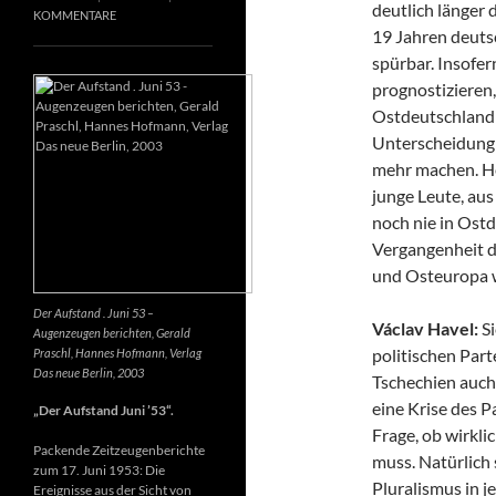
deutlich länger 
KOMMENTARE
19 Jahren deuts
spürbar. Insofer
prognostizieren,
Ostdeutschland 
Unterscheidung 
mehr machen. Heu
junge Leute, au
noch nie in Ost
Vergangenheit d
und Osteuropa 
Der Aufstand . Juni 53 –
Václav Havel:
Si
Augenzeugen berichten, Gerald
politischen Part
Praschl, Hannes Hofmann, Verlag
Das neue Berlin, 2003
Tschechien auch 
eine Krise des P
„Der Aufstand Juni ’53“.
Frage, ob wirkli
Packende Zeitzeugenberichte
muss. Natürlich 
zum 17. Juni 1953: Die
Pluralismus in j
Ereignisse aus der Sicht von