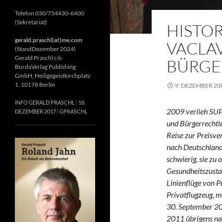
Telefon 030/754430-6400
(Sekretariat)
HISTO
gerald.praschl(at)me.com
VACLAV
(StandDezember 2024)
Gerald Praschl c/o
BÜRGE
BurdaVerlag Publishing
GmbH, Heiligegeistkirchplatz
1, 10178 Berlin
9. DEZEMBER 20
INFO GERALD PRASCHL
18.
2009 verlieh SUP
DEZEMBER 2017
GPRASCHL
und Bürgerrechtl
Reise zur Preisver
nach Deutschland,
schwierig, sie zu
Gesundheitszusta
Linienflüge von Pr
Privatflugzeug, m
30. September 20
2011 übrigens na