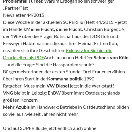
Problemfall Türkei:
Warum Erdogan so ein schwieriger
„Partner“ ist
Newsletter 44/2015
Diese Woche in der aktuellen SUPERillu (Heft 44/2015 – jetzt
im Handel):
Meine Flucht, deine Flucht.
Christian Bürger, 59,
der 1989 über die Prager Botschaft aus der DDR floh und
Freweyni Habtemariam, die aus ihrer Heimat Eritrea floh,
erzählen sich ihre Geschichten.
Exklusiv für Sie hier die
Druckseiten als PDF
Auch im neuen Heft:Der
Schock von Köln
– und die Frage: Sind die Hassparolen schuld?
Bürgermeisterinnen der ersten Stunde: Drei Frauen erzählen
über ihren Start in der
Kommunalpolitik
1990
Ratgeber: Muss mein
VW Diesel
jetzt in die Werkstatt?
VNG
bleibt in Leipzig: EnBW übernimmt Ostdeutschlands
größten Konzern
Mehr Azubis
im Handwerk: Betriebe in Ostdeutschland bilden
so viel aus, wie seit Jahren nicht mehr
Und auf SUPERillu.de jetzt endlich auch online: