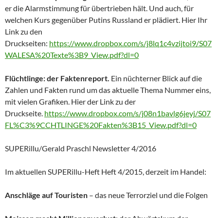
er die Alarmstimmung für übertrieben hält. Und auch, für
welchen Kurs gegenüber Putins Russland er plädiert. Hier Ihr
Link zu den
Druckseiten:
https://www.dropbox.com/s/j8lq1c4vzijtoi9/S07
WALESA%20Texte%3B9_View.pdf?dl=0
Flüchtlinge: der Faktenreport.
Ein nüchterner Blick auf die
Zahlen und Fakten rund um das aktuelle Thema Nummer eins,
mit vielen Grafiken. Hier der Link zu der
Druckseite.
https://www.dropbox.com/s/j08n1bavlg6jeyj/S07
FL%C3%9CCHTLINGE%20Fakten%3B15_View.pdf?dl=0
SUPERillu/Gerald Praschl Newsletter 4/2016
Im aktuellen SUPERillu-Heft Heft 4/2015, derzeit im Handel:
Anschläge auf Touristen
– das neue Terrorziel und die Folgen