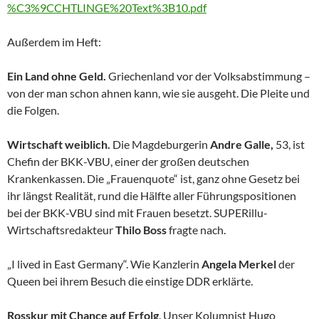
%C3%9CCHTLINGE%20Text%3B10.pdf
Außerdem im Heft:
Ein Land ohne Geld.
Griechenland vor der Volksabstimmung –
von der man schon ahnen kann, wie sie ausgeht. Die Pleite und
die Folgen.
Wirtschaft weiblich.
Die Magdeburgerin
Andre Galle,
53, ist
Chefin der BKK-VBU, einer der großen deutschen
Krankenkassen. Die „Frauenquote“ ist, ganz ohne Gesetz bei
ihr längst Realität, rund die Hälfte aller Führungspositionen
bei der BKK-VBU sind mit Frauen besetzt. SUPERillu-
Wirtschaftsredakteur
Thilo Boss
fragte nach.
„I lived in East Germany“. Wie Kanzlerin
Angela Merkel
der
Queen bei ihrem Besuch die einstige DDR erklärte.
Rosskur mit Chance auf Erfolg
. Unser Kolumnist Hugo