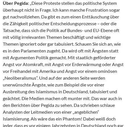
Über Pegida:
„Diese Proteste stellen das politische System
überhaupt nicht in Frage. Ich kann manche Frustration sogar
gut nachvollziehen. Da gibt es zum einen Enttäuschung über
die Zähigkeit politischer Entscheidungsprozesse – oder die
Tatsache, dass sich die Politik auf Bundes- und EU-Ebene oft
mit völlig irrelevanten Themen beschäftigt und wichtige
Themen ignoriert oder gar tabuisiert. Schauen Sie sich an, wie
es in den Parlamenten zugeht. Da wird oft mit Ängsten statt
mit Argumenten Politik gemacht. Mit staatlich geförderter
Angst vor Atomkraft, mit Angst vor Erderwärmung oder Angst
vor Freihandel mit Amerika und Angst vor einem ominösen
„Neoliberalismus“. Und auf der anderen Seite werden
unerwünschte Ängste, wie zum Beispiel die vor einer
Ausbreitung des Islamismus in Deutschland, tabuisiert und
geächtet. Die Medien machen oft munter mit. Das war auch in
den Berichten über Pegida zu sehen. Da schrieben schlaue
Analysten der Leitmedien von einer „angeblichen“
Islamisierung. Als wäre das ein Phantom! Dabei weiß doch
jeder, dass es vor einigen Jahrzehnten in Deutschland noch gar