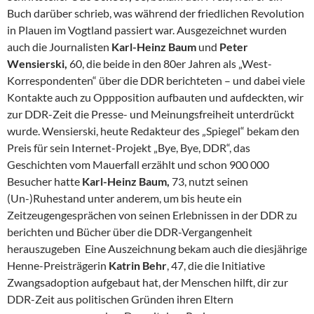
Buch darüber schrieb, was während der friedlichen Revolution
in Plauen im Vogtland passiert war. Ausgezeichnet wurden
auch die Journalisten
Karl-Heinz Baum
und
Peter
Wensierski,
60, die beide in den 80er Jahren als „West-
Korrespondenten“ über die DDR berichteten – und dabei viele
Kontakte auch zu Oppposition aufbauten und aufdeckten, wir
zur DDR-Zeit die Presse- und Meinungsfreiheit unterdrückt
wurde. Wensierski, heute Redakteur des „Spiegel“ bekam den
Preis für sein Internet-Projekt „Bye, Bye, DDR“, das
Geschichten vom Mauerfall erzählt und schon 900 000
Besucher hatte
Karl-Heinz Baum,
73, nutzt seinen
(Un-)Ruhestand unter anderem, um bis heute ein
Zeitzeugengesprächen von seinen Erlebnissen in der DDR zu
berichten und Bücher über die DDR-Vergangenheit
herauszugeben Eine Auszeichnung bekam auch die diesjährige
Henne-Preisträgerin
Katrin Behr
, 47, die die Initiative
Zwangsadoption aufgebaut hat, der Menschen hilft, dir zur
DDR-Zeit aus politischen Gründen ihren Eltern