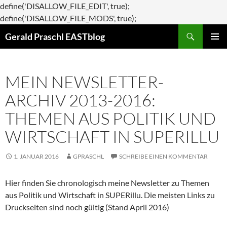
define('DISALLOW_FILE_EDIT', true);
Zum
define('DISALLOW_FILE_MODS', true);
Suchen
Inhalt
Gerald Praschl EASTblog
springen
PRIMÄR
MENÜ
MEIN NEWSLETTER-
ARCHIV 2013-2016:
THEMEN AUS POLITIK UND
WIRTSCHAFT IN SUPERILLU
1. JANUAR 2016
GPRASCHL
SCHREIBE EINEN KOMMENTAR
Hier finden Sie chronologisch meine Newsletter zu Themen
aus Politik und Wirtschaft in SUPERillu. Die meisten Links zu
Druckseiten sind noch gültig (Stand April 2016)