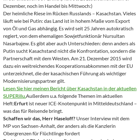
Dezember, noch im Handel bis Mittwoch:)
Der heimliche Riese im Rücken Russlands – Kasachstan. Vieles
läuft wie bei Putin: das Land ist in hohem Maße vom Export
von Öl und Gas abhängig. Es wird seit 25 Jahren autokratisch
regiert, von dem ehemaligen Sowjetfunktionär Nursultan
Nasarbajew. Es gibt aber auch Unterschieden: denn anders als
Putin sucht Kasachstand nicht die Konfrontation, sondern die
Partnerschaft mit dem Westen. Am 21. Dezember 2015 wird
dazu ein weitreichendes Kooperationsabkommen mit der EU
unterzeichnet, die der kasachischen Führung als wichtiger
Modernisierungspartner gilt.
Lesen Sie hier meinen Bericht über Kasachstan in der aktuellen
SUPERillu.
Außerdem u.a. folgende Themen im aktuellen
Heft:
Erfurt
ist neuer ICE-Knotenpunkt in Mitteldeutschland –
was das für Reisende bringt.
Schaffen wir das, Herr Haseloff?
Unser Interview mit dem
MP von Sachsen-Anhalt, der anders als die Kanzlerin
Obergrenzen für Flüchtlinge fordert