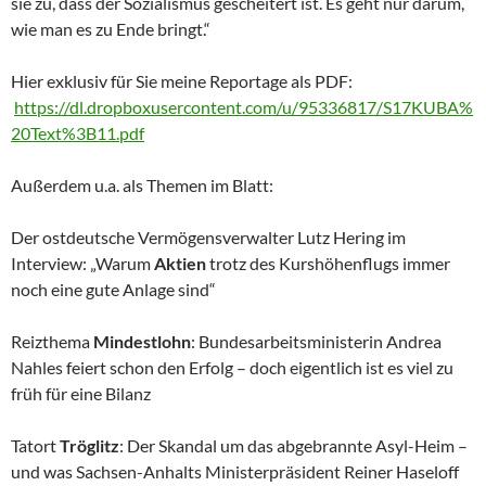
sie zu, dass der Sozialismus gescheitert ist. Es geht nur darum,
wie man es zu Ende bringt.“
Hier exklusiv für Sie meine Reportage als PDF:
https://dl.dropboxusercontent.com/u/95336817/S17KUBA%
20Text%3B11.pdf
Außerdem u.a. als Themen im Blatt:
Der ostdeutsche Vermögensverwalter Lutz Hering im
Interview: „Warum
Aktien
trotz des Kurshöhenflugs immer
noch eine gute Anlage sind“
Reizthema
Mindestlohn
: Bundesarbeitsministerin Andrea
Nahles feiert schon den Erfolg – doch eigentlich ist es viel zu
früh für eine Bilanz
Tatort
Tröglitz
: Der Skandal um das abgebrannte Asyl-Heim –
und was Sachsen-Anhalts Ministerpräsident Reiner Haseloff