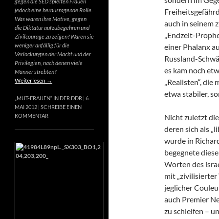
gegen die SED spielten Frauen
jedoch eine herausragende Rolle.
Freiheitsgefähr
Was waren ihre Motive, gegen
auch in seinem 
die Diktatur aufzubegehren und
„Endzeit-Prophet
Zivilcourage zu zeigen? Waren sie
weniger anfällig für die
einer Phalanx a
Verlockungen der Macht und der
Russland-Schwär
Privilegien, nach denen viele
es kam noch etw
Männer strebten?
Weiterlesen
→
„Realisten“, die
etwa stabiler, s
„MUT-FRAUEN“ IN DER DDR
6.
MAI 2012
SCHREIBE EINEN
Nicht zuletzt di
KOMMENTAR
deren sich als „
wurde in Richard
begegnete diese
Worten des israe
mit „zivilisierte
jeglicher Couleur
auch Premier Net
zu schleifen – u