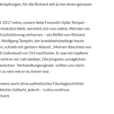
rknüpfungen, für die Richard seit je her einen genauen
it 2017 seine, unsere liebe Freundin Sylke Tempel –
ntsetzlich fehlt, versteht sich von selbst. Würden wir
 Erschütterung verharren – ein Rüffel von Richard
. Wolfgang Templin, der krankheitsbedingt heute
ann, schrieb mir gestern Abend: „Meinen Abschied von
h individuell vor Ort nachholen. Er war ein tapferer
wird er mir nah bleiben. Die jüngsten unsäglichen
anischen `Verhandlungssignale` sollten uns darin
r zu sein wie er es immer war.´
, wenn auch ohne pathetisches Fäustegeschüttel:
 letztes Gefecht, jedoch – Lotta continua.
chard.