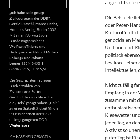
angesichts diese
„Ich habe Nein gesagt-
Die Beispiele li
Zivilcourage in der DDR“,
Gerald Praschl, Marco Hecht,
oder Peter-Hand
Homilius-Verlag, Berlin 2002.
Kulturöffentlich
Mit einem Vorwort von
genozidalen Mas
Bundestagspräsident
Wolfgang Thierse
und
Und und und. Ri
Beiträgen von
Helmut Müller-
politisch ebenso
Enbergs
und
Johann
Lexikon – einer
Legner
, ISBN 3-ISBN
897068915, Euro 9,90
Intellektuellen,
Die Geschichten in diesem
Nicht zufällig f
Buch erzählen von
Zivilcourage. Es sind
Empfang in der 
Geschichten von Menschen,
zusammen mit d
die „Nein“ gesagt haben. „Nein“
enthusiastischen
zu einer Spitzeltätigkeit für die
Staatssicherheit der 1989
Kiesewetter und
untergegangenen DDR.
jeder Tag, an de
Weiterlesen
→
Aktivist so uner
guter Tag ist fü
ICH HABE NEIN GESAGT
6.