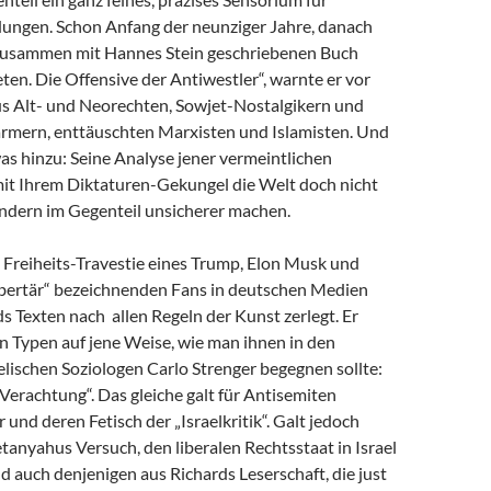
dungen. Schon Anfang der neunziger Jahre, danach
zusammen mit Hannes Stein geschriebenen Buch
en. Die Offensive der Antiwestler“, warnte er vor
us Alt- und Neorechten, Sowjet-Nostalgikern und
mern, enttäuschten Marxisten und Islamisten. Und
as hinzu: Seine Analyse jener vermeintlichen
 mit Ihrem Diktaturen-Gekungel die Welt doch nicht
ondern im Gegenteil unsicherer machen.
e Freiheits-Travestie eines Trump, Elon Musk und
libertär“ bezeichnenden Fans in deutschen Medien
s Texten nach allen Regeln der Kunst zerlegt. Er
n Typen auf jene Weise, wie man ihnen in den
lischen Soziologen Carlo Strenger begegnen sollte:
r Verachtung“. Das gleiche galt für Antisemiten
 und deren Fetisch der „Israelkritik“. Galt jedoch
anyahus Versuch, den liberalen Rechtsstaat in Israel
nd auch denjenigen aus Richards Leserschaft, die just