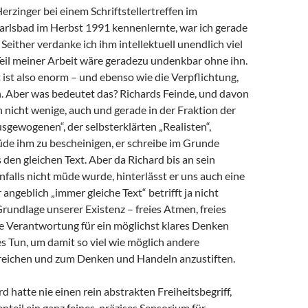
Herzinger bei einem Schriftstellertreffen im
arlsbad im Herbst 1991 kennenlernte, war ich gerade
 Seither verdanke ich ihm intellektuell unendlich viel
 Teil meiner Arbeit wäre geradezu undenkbar ohne ihn.
ist also enorm – und ebenso wie die Verpflichtung,
 Aber was bedeutet das? Richards Feinde, und davon
h nicht wenige, auch und gerade in der Fraktion der
sgewogenen“, der selbsterklärten „Realisten“,
de ihm zu bescheinigen, er schreibe im Grunde
en gleichen Text. Aber da Richard bis an sein
alls nicht müde wurde, hinterlässt er uns auch eine
angeblich „immer gleiche Text“ betrifft ja nicht
Grundlage unserer Existenz – freies Atmen, freies
e Verantwortung für ein möglichst klares Denken
s Tun, um damit so viel wie möglich andere
eichen und zum Denken und Handeln anzustiften.
d hatte nie einen rein abstrakten Freiheitsbegriff,
teil ein ganz feines, präzises Sensorium für