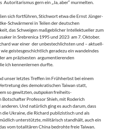
s Autoritarismus gern ein „Ja, aber“ murmelten.
eßen sich fortführen, Stichwort etwa die Ernst Jünger-
ke-Schwärmerei in Teilen der deutschen
keit, das Schweigen maßgeblicher Intellektueller zum
saker in Srebrenica 1995 und 2023 am 7. Oktober.
chard war einer der unbestechlichsten und – aktuell-
 wie geistesgeschichtlich geradezu ein wandelndes
 der am präzisesten argumentierenden
 die ich kennenlernen durfte.
and unser letztes Treffen im Frühherbst bei einem
Vertretung des demokratischen Taiwan statt,
em so gewitzten,
outspoken
freiheits-
 Botschafter Professor Shieh, mit Roderich
 anderen. Und natürlich ging es auch darum, dass
m die Ukraine, die Richard publizistisch und als
müdlich unterstützte, militärisch standhält, auch ein
r das vom totalitären China bedrohte freie Taiwan.