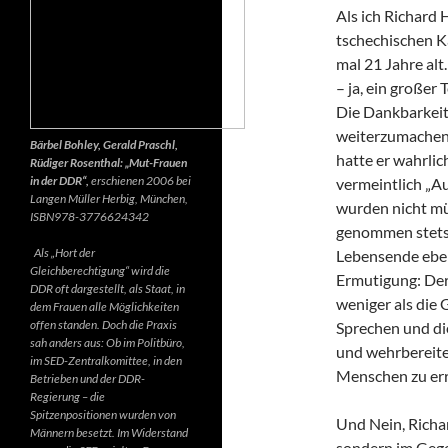
Als ich Richard 
tschechischen K
mal 21 Jahre alt.
– ja, ein großer
Die Dankbarkeit 
weiterzumachen.
Bärbel Bohley, Gerald Praschl,
hatte er wahrlic
Rüdiger Rosenthal: „Mut-Frauen
in der DDR“,
erschienen 2006 bei
vermeintlich „Au
Langen Müller Herbig, München,
wurden nicht mü
ISBN978-3776624342
genommen stets d
Als „Hort der
Lebensende ebenf
Gleichberechtigung“ wird die
Ermutigung: Der 
DDR oft dargestellt, als Staat, in
weniger als die 
dem Frauen alle Möglichkeiten
offen standen. Doch die Praxis
Sprechen und di
sah anders aus: Ob im Politbüro,
und wehrbereite
im SED-Zentralkomittee, in den
Menschen zu err
Betrieben und der DDR-
Regierung – die
Spitzenpositionen wurden von
Und Nein, Richar
Männern besetzt. Im Widerstand
sondern im Gegen