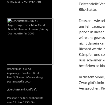
APRIL 2011
2 KOMMENTARE
Existentielle Ve
Blick hatte.
Dass er – wie se
uns fehlt, ganz e
jedoch in dieser
wäre uns gewiss
nicht da sein k
Richard werde ic
Kämpfer, und so 
russisch-amerik
bestärken so kla
Der Aufstand . Juni 53 –
Augenzeugen berichten, Gerald
In diesem Sinne
Praschl, Hannes Hofmann, Verlag
Das neue Berlin, 2003
Zwar gibt’s kein
Versprochen, Ri
„Der Aufstand Juni ’53“.
Packende Zeitzeugenberichte
zum 17. Juni 1953: Die