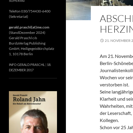
SUPERillu
Telefon 030/754430-6400
ABSCH
(Sekretariat)
HERZIN
gerald.praschl(at)me.com
(StandDezember 2024)
Gerald Praschl c/o
21. NOVEMBER 
BurdaVerlag Publishing
GmbH, Heiligegeistkirchplatz
1, 10178 Berlin
Am 21. November
Berlin-Schönebe
INFO GERALD PRASCHL
18.
Journalistenkol
DEZEMBER 2017
Wochen vor sein
verstorben ist.
Seine langjährig
Klarheit und se
Wahrheiten, mit 
der Leserschaft
Kollegen.
Schon vor 25 Jah