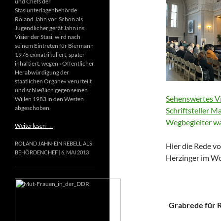
und Chefs der
Stasiunterlagenbehörde
Roland Jahn vor. Schon als
Jugendlicher gerät Jahn ins
Visier der Stasi, wird nach
seinem Eintreten für Biermann
1976 exmatrikuliert, später
inhaftiert, wegen »Öffentlicher
Herabwürdigung der
staatlichen Organe« verurteilt
und schließlich gegen seinen
Sehenswertes Vi
Willen 1983 in den Westen
abgeschoben.
Schriftsteller M
Wegbegleiter wa
Weiterlesen
→
ROLAND JAHN-EIN REBELL ALS
Hier die Rede vo
BEHÖRDENCHEF
6. MAI 2013
Herzinger im Wo
Grabrede für Ri