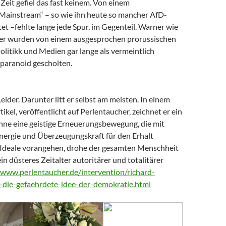
Zeit gefiel das fast keinem. Von einem
 Mainstream“ – so wie ihn heute so mancher AfD-
t –fehlte lange jede Spur, im Gegenteil. Warner wie
er wurden von einem ausgesprochen prorussischen
litikk und Medien gar lange als vermeintlich
paranoid gescholten.
Leider. Darunter litt er selbst am meisten. In einem
tikel, veröffentlicht auf Perlentaucher, zeichnet er ein
Ohne eine geistige Erneuerungsbewegung, die mit
nergie und Überzeugungskraft für den Erhalt
Ideale vorangehen, drohe der gesamten Menschheit
ein düsteres Zeitalter autoritärer und totalitärer
/www.perlentaucher.de/intervention/richard-
-die-gefaehrdete-idee-der-demokratie.html