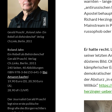
warnten – lange 
„antirussischen
Apostel behaupte
Richard Herzing
Mainstream in Po
russophob oder 
Gerald Praschl. „Roland Jahn- Ein
Rebell als Behördenchef“, Verlag
Ch.Links, Berlin, 2011
Er hatte recht.
Roland Jahn
Ein Rebell als Behördenchef
seiner letzten Ar
Gerald Praschl, Verlag
düsteres Bild. 
Ch.Links, Berlin, 2011
kämpferischer E
240 Seiten, 40 Abbildungen
ISBN 978-3-86153-641-3 (
Bei
demokratischer 
Amazon kaufen
)
der Absturz „in 
19,90 Euro (D), 20,50 Euro
Willkür.“
https:/
(A),
28,90 sFr (UVP)
herzinger-ueber
Der Journalist Gerald Praschl
legt eine erste politische
Biografie des Bürgerrechtlers