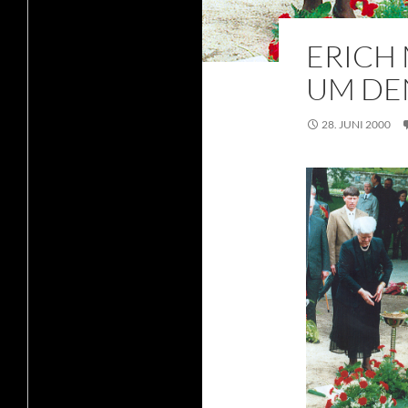
ERICH 
UM DE
28. JUNI 2000