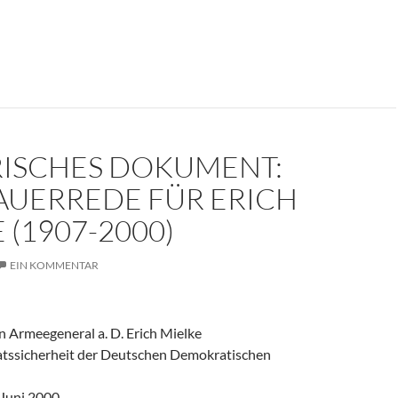
er weinte um den Herrn der Angst?
RISCHES DOKUMENT:
AUERREDE FÜR ERICH
 (1907-2000)
EIN KOMMENTAR
 Armeegeneral a. D. Erich Mielke
aatssicherheit der Deutschen Demokratischen
 Juni 2000