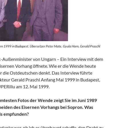
rn 1999 in Budapest. Übersetzer Peter Mate, Gyula Horn, Gerald Praschl
-Außenminister von Ungarn – Ein Interview mit dem
isernen Vorhang öffnete. Wie er die Wende heute
er die Ostdeutschen denkt. Das Interview führte
teur Gerald Praschl Anfang Mai 1999 in Budapest,
UPERillu am 12. Mai 1999.
mtesten Fotos der Wende zeigt Sie im Juni 1989
eiden des Eisernen Vorhangs bei Sopron. Was
ls empfunden?
danke war, ob ich es überhaupt schaffe, den Draht zu