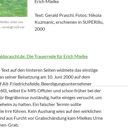
Erich Mielke
Text: Gerald Praschl. Fotos: Nikola
Kuzmanic, erschienen in SUPERillu,
Neiber, einer von
, verneigt sich vor
2000
aldpraschl.de: Die Trauerrede für Erich Mielke
Text auf den hinteren Seiten widmete das einstige
n seiner Beisetzung am 10. Juni 2000 auf dem
of Alt-Friedrichsfelde. Beerdigungsunternehmer
0), selbst Ex-MfS-Offizier und schon früher bei der
 für Begräbnisse zuständig, hatte einiges versucht, um
eheim zu halten. Ein falscher Termin sollte
die Irre führen. Kein Aushang wies auf den wirklichen
Und aus Furcht vor Grabschändung kam Mielkes Urne
nen-Grab.