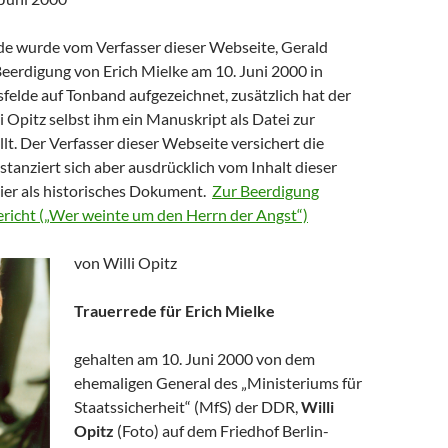
de wurde vom Verfasser dieser Webseite, Gerald
Beerdigung von Erich Mielke am 10. Juni 2000 in
sfelde auf Tonband aufgezeichnet, zusätzlich hat der
 Opitz selbst ihm ein Manuskript als Datei zur
lt. Der Verfasser dieser Webseite versichert die
istanziert sich aber ausdrücklich vom Inhalt dieser
hier als historisches Dokument.
Zur Beerdigung
Bericht („Wer weinte um den Herrn der Angst“)
von Willi Opitz
Trauerrede für Erich Mielke
gehalten am 10. Juni 2000 von dem
ehemaligen General des „Ministeriums für
Staatssicherheit“ (MfS) der DDR,
Willi
Opitz
(Foto) auf dem Friedhof Berlin-