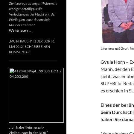
Zivilcourage zu zeigen? Waren sie
weniger anfällig für die
Verlockungen der Macht und der
Privilegien, nach denen viele
Männer strebten?
Weiterlesen
→
„MUT-FRAUEN“ IN DER DDR
6.
MAI 2012
SCHREIBE EINEN
Interview mit Gyula Ho
KOMMENTAR
Gyula Horn
– Ex
Mann, der den E
sieht, was er üb
SUPERillu-Redak
es erschien in S
Eines der berüh
beim Durchschn
haben Sie dama
„Ich habe Nein gesagt-
Zivilcourage in der DDR“,
Mein einziger Ge