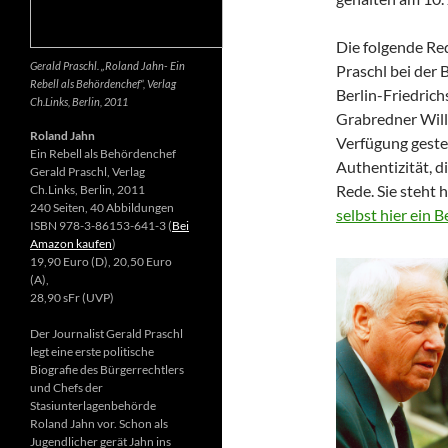
Die folgende Re
Gerald Praschl. „Roland Jahn- Ein
Praschl bei der 
Rebell als Behördenchef“, Verlag
Berlin-Friedrich
Ch.Links, Berlin, 2011
Grabredner Willi
Roland Jahn
Verfügung gestel
Ein Rebell als Behördenchef
Authentizität, d
Gerald Praschl, Verlag
Rede. Sie steht 
Ch.Links, Berlin, 2011
240 Seiten, 40 Abbildungen
selbst hier ein 
ISBN 978-3-86153-641-3 (
Bei
Amazon kaufen
)
19,90 Euro (D), 20,50 Euro
(A),
28,90 sFr (UVP)
Der Journalist Gerald Praschl
legt eine erste politische
Biografie des Bürgerrechtlers
und Chefs der
Stasiunterlagenbehörde
Roland Jahn vor. Schon als
Jugendlicher gerät Jahn ins