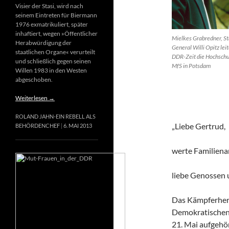
Visier der Stasi, wird nach
seinem Eintreten für Biermann
1976 exmatrikuliert, später
inhaftiert, wegen »Öffentlicher
Mielkes Grabredner, St
Herabwürdigung der
General Willi Opitz leit
staatlichen Organe« verurteilt
DDR-Zeit die Hochschu
und schließlich gegen seinen
MfS in Potsdam
Willen 1983 in den Westen
abgeschoben.
Weiterlesen
→
ROLAND JAHN-EIN REBELL ALS
„Liebe Gertrud,
BEHÖRDENCHEF
6. MAI 2013
werte Familiena
liebe Genossen
Das Kämpferherz
Demokratischen 
21. Mai aufgehör