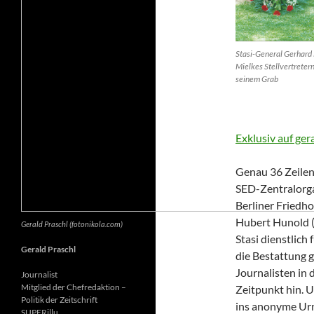
Stasi-General Gerhard 
Mielkes Stellvertretern
seinem Grab
Exklusiv auf ger
Genau 36 Zeilen 
SED-Zentralorga
Berliner Friedh
Hubert Hunold (6
Gerald Praschl (fotonikola.com)
Stasi dienstlich
Gerald Praschl
die Bestattung g
Journalisten in 
Journalist
Mitglied der Chefredaktion –
Zeitpunkt hin. 
Politik der Zeitschrift
ins anonyme Ur
SUPERillu