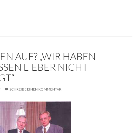
kument: Die Trauerrede für Erich Mielke (1907-2000)
EN AUF? „WIR HABEN
SSEN LIEBER NICHT
GT“
9
SCHREIBE EINEN KOMMENTAR