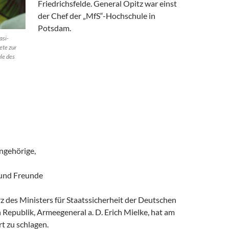
Friedrichsfelde. General Opitz war einst
der Chef der „MfS“-Hochschule in
Potsdam.
asi-
ete zur
le des
ngehörige,
 und Freunde
 des Ministers für Staatssicherheit der Deutschen
Republik, Armeegeneral a. D. Erich Mielke, hat am
t zu schlagen.