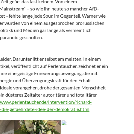
Zeit gefiel das fast keinem. Von einem
 Mainstream“ – so wie ihn heute so mancher AfD-
t –fehlte lange jede Spur, im Gegenteil. Warner wie
er wurden von einem ausgesprochen prorussischen
litikk und Medien gar lange als vermeintlich
paranoid gescholten.
Leider. Darunter litt er selbst am meisten. In einem
tikel, veröffentlicht auf Perlentaucher, zeichnet er ein
Ohne eine geistige Erneuerungsbewegung, die mit
nergie und Überzeugungskraft für den Erhalt
Ideale vorangehen, drohe der gesamten Menschheit
ein düsteres Zeitalter autoritärer und totalitärer
/www.perlentaucher.de/intervention/richard-
-die-gefaehrdete-idee-der-demokratie.html