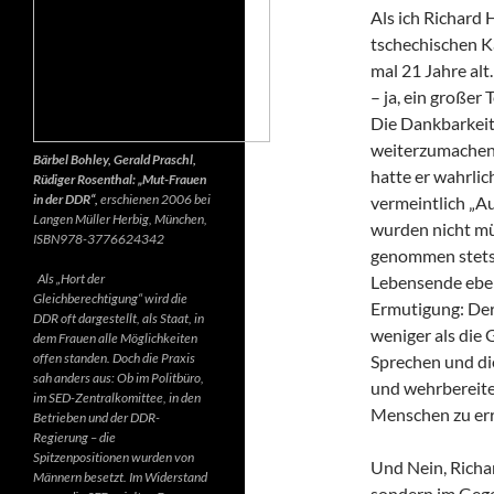
Als ich Richard 
tschechischen K
mal 21 Jahre alt.
– ja, ein großer
Die Dankbarkeit 
weiterzumachen.
Bärbel Bohley, Gerald Praschl,
hatte er wahrlic
Rüdiger Rosenthal: „Mut-Frauen
in der DDR“,
erschienen 2006 bei
vermeintlich „Au
Langen Müller Herbig, München,
wurden nicht mü
ISBN978-3776624342
genommen stets d
Als „Hort der
Lebensende ebenf
Gleichberechtigung“ wird die
Ermutigung: Der 
DDR oft dargestellt, als Staat, in
weniger als die 
dem Frauen alle Möglichkeiten
offen standen. Doch die Praxis
Sprechen und di
sah anders aus: Ob im Politbüro,
und wehrbereite
im SED-Zentralkomittee, in den
Menschen zu err
Betrieben und der DDR-
Regierung – die
Spitzenpositionen wurden von
Und Nein, Richar
Männern besetzt. Im Widerstand
sondern im Gegen