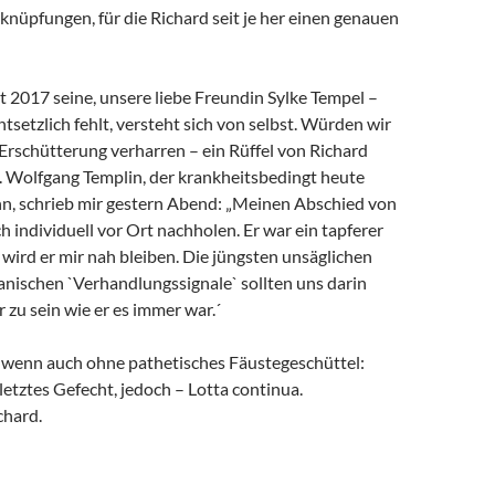
rknüpfungen, für die Richard seit je her einen genauen
it 2017 seine, unsere liebe Freundin Sylke Tempel –
ntsetzlich fehlt, versteht sich von selbst. Würden wir
 Erschütterung verharren – ein Rüffel von Richard
. Wolfgang Templin, der krankheitsbedingt heute
ann, schrieb mir gestern Abend: „Meinen Abschied von
h individuell vor Ort nachholen. Er war ein tapferer
wird er mir nah bleiben. Die jüngsten unsäglichen
anischen `Verhandlungssignale` sollten uns darin
r zu sein wie er es immer war.´
, wenn auch ohne pathetisches Fäustegeschüttel:
 letztes Gefecht, jedoch – Lotta continua.
chard.