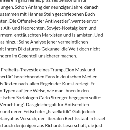
dungen. Schon Anfang der neunziger Jahre, danach
zusammen mit Hannes Stein geschriebenen Buch
en. Die Offensive der Antiwestler“, warnte er vor
us Alt- und Neorechten, Sowjet-Nostalgikern und
mern, enttäuschten Marxisten und Islamisten. Und
as hinzu: Seine Analyse jener vermeintlichen
 mit Ihrem Diktaturen-Gekungel die Welt doch nicht
ondern im Gegenteil unsicherer machen.
e Freiheits-Travestie eines Trump, Elon Musk und
libertär“ bezeichnenden Fans in deutschen Medien
s Texten nach allen Regeln der Kunst zerlegt. Er
n Typen auf jene Weise, wie man ihnen in den
lischen Soziologen Carlo Strenger begegnen sollte:
r Verachtung“. Das gleiche galt für Antisemiten
 und deren Fetisch der „Israelkritik“. Galt jedoch
anyahus Versuch, den liberalen Rechtsstaat in Israel
nd auch denjenigen aus Richards Leserschaft, die just