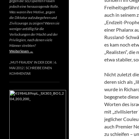
gegen die SED spielten Frauen
jedoch eine herausragende Rolle.
Freiheitsgefähr
Was waren ihre Motive, gegen
auch in seinem 
die Diktatur aufzubegehren und
„Endzeit-Prophet
Zivilcourage zu zeigen? Waren sie
weniger anfällig für die
einer Phalanx a
Verlockungen der Macht und der
Russland-Schwär
Privilegien, nach denen viele
es kam noch etw
Männer strebten?
Weiterlesen
→
„Realisten“, die
etwa stabiler, s
„MUT-FRAUEN“ IN DER DDR
6.
MAI 2012
SCHREIBE EINEN
Nicht zuletzt di
KOMMENTAR
deren sich als „
wurde in Richard
begegnete diese
Worten des israe
mit „zivilisierte
jeglicher Couleur
auch Premier Net
zu schleifen – u