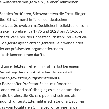
s Autoritarismus gern ein „Ja, aber“ murmelten.
eßen sich fortführen, Stichwort etwa die Ernst Jünger-
ke-Schwärmerei in Teilen der deutschen
keit, das Schweigen maßgeblicher Intellektueller zum
saker in Srebrenica 1995 und 2023 am 7. Oktober.
chard war einer der unbestechlichsten und – aktuell-
 wie geistesgeschichtlich geradezu ein wandelndes
 der am präzisesten argumentierenden
 die ich kennenlernen durfte.
and unser letztes Treffen im Frühherbst bei einem
Vertretung des demokratischen Taiwan statt,
em so gewitzten,
outspoken
freiheits-
 Botschafter Professor Shieh, mit Roderich
 anderen. Und natürlich ging es auch darum, dass
m die Ukraine, die Richard publizistisch und als
müdlich unterstützte, militärisch standhält, auch ein
r das vom totalitären China bedrohte freie Taiwan.