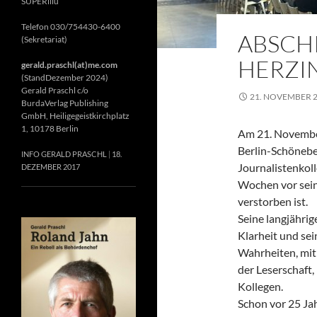
SUPERillu
Telefon 030/754430-6400
ABSCH
(Sekretariat)
HERZIN
gerald.praschl(at)me.com
(StandDezember 2024)
Gerald Praschl c/o
21. NOVEMBER 
BurdaVerlag Publishing
GmbH, Heiligegeistkirchplatz
1, 10178 Berlin
Am 21. November
Berlin-Schönebe
INFO GERALD PRASCHL
18.
Journalistenkol
DEZEMBER 2017
Wochen vor sein
verstorben ist.
Seine langjährig
Klarheit und se
Wahrheiten, mit 
der Leserschaft
Kollegen.
Schon vor 25 Jah