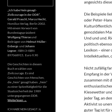
angesichts diese
„Ich habe Nein gesagt-
Die Beispiele li
Zivilcourage in der DDR“,
Gerald Praschl, Marco Hecht,
oder Peter-Hand
Homilius-Verlag, Berlin 2002.
Kulturöffentlich
Mit einem Vorwort von
genozidalen Mas
Bundestagspräsident
Wolfgang Thierse
und
Und und und. Ri
Beiträgen von
Helmut Müller-
politisch ebenso
Enbergs
und
Johann
Lexikon – einer
Legner
, ISBN 3-ISBN
897068915, Euro 9,90
Intellektuellen,
Die Geschichten in diesem
Nicht zufällig f
Buch erzählen von
Zivilcourage. Es sind
Empfang in der 
Geschichten von Menschen,
zusammen mit d
die „Nein“ gesagt haben. „Nein“
enthusiastischen
zu einer Spitzeltätigkeit für die
Staatssicherheit der 1989
Kiesewetter und
untergegangenen DDR.
jeder Tag, an de
Weiterlesen
→
Aktivist so uner
guter Tag ist fü
ICH HABE NEIN GESAGT
6.