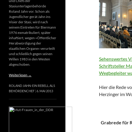
und Chefs der
Stasiunterlagenbehörde
Roland Jahn vor. Schon als
Jugendlicher gerät Jahn ins
Visier der Stasi, wird nach
seinem Eintreten für Biermann
1976 exmatrikuliert, später
inhaftiert, wegen »Öffentlicher
Herabwürdigung der
staatlichen Organe« verurteilt
und schließlich gegen seinen
Sehenswertes Vi
Willen 1983 in den Westen
abgeschoben.
Schriftsteller M
Wegbegleiter wa
Weiterlesen
→
ROLAND JAHN-EIN REBELL ALS
Hier die Rede vo
BEHÖRDENCHEF
6. MAI 2013
Herzinger im Wo
Grabrede für Ri