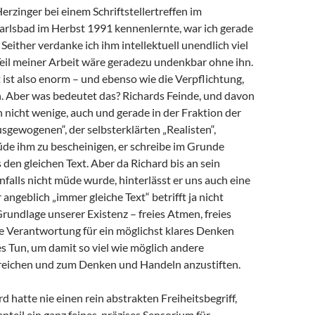
Herzinger bei einem Schriftstellertreffen im
arlsbad im Herbst 1991 kennenlernte, war ich gerade
 Seither verdanke ich ihm intellektuell unendlich viel
 Teil meiner Arbeit wäre geradezu undenkbar ohne ihn.
ist also enorm – und ebenso wie die Verpflichtung,
 Aber was bedeutet das? Richards Feinde, und davon
h nicht wenige, auch und gerade in der Fraktion der
sgewogenen“, der selbsterklärten „Realisten“,
de ihm zu bescheinigen, er schreibe im Grunde
en gleichen Text. Aber da Richard bis an sein
alls nicht müde wurde, hinterlässt er uns auch eine
angeblich „immer gleiche Text“ betrifft ja nicht
Grundlage unserer Existenz – freies Atmen, freies
e Verantwortung für ein möglichst klares Denken
s Tun, um damit so viel wie möglich andere
eichen und zum Denken und Handeln anzustiften.
d hatte nie einen rein abstrakten Freiheitsbegriff,
teil ein ganz feines, präzises Sensorium für