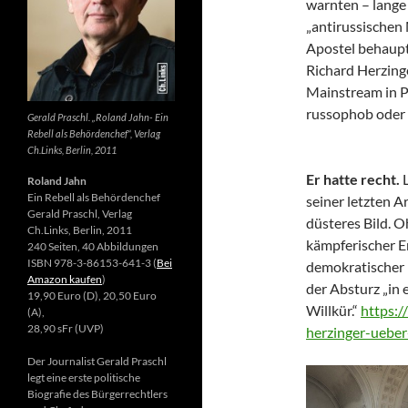
warnten – lange 
„antirussischen
Apostel behaupte
Richard Herzing
Mainstream in Po
russophob oder 
Gerald Praschl. „Roland Jahn- Ein
Rebell als Behördenchef“, Verlag
Ch.Links, Berlin, 2011
Er hatte recht.
Roland Jahn
Ein Rebell als Behördenchef
seiner letzten Ar
Gerald Praschl, Verlag
düsteres Bild. 
Ch.Links, Berlin, 2011
kämpferischer E
240 Seiten, 40 Abbildungen
ISBN 978-3-86153-641-3 (
Bei
demokratischer 
Amazon kaufen
)
der Absturz „in 
19,90 Euro (D), 20,50 Euro
Willkür.“
https:/
(A),
28,90 sFr (UVP)
herzinger-ueber
Der Journalist Gerald Praschl
legt eine erste politische
Biografie des Bürgerrechtlers