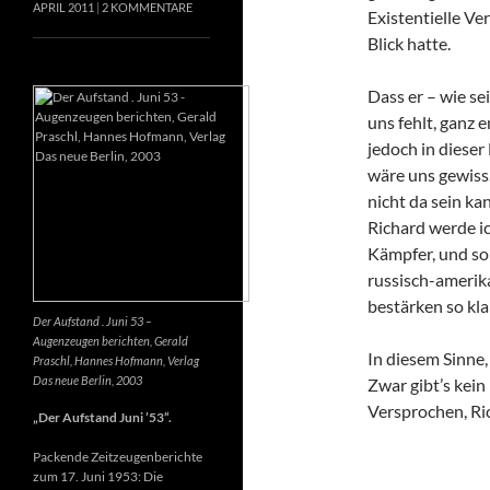
APRIL 2011
2 KOMMENTARE
Existentielle Ve
Blick hatte.
Dass er – wie se
uns fehlt, ganz e
jedoch in dieser
wäre uns gewiss
nicht da sein k
Richard werde ic
Kämpfer, und so 
russisch-amerik
bestärken so kla
Der Aufstand . Juni 53 –
Augenzeugen berichten, Gerald
In diesem Sinne
Praschl, Hannes Hofmann, Verlag
Das neue Berlin, 2003
Zwar gibt’s kein
Versprochen, Ri
„Der Aufstand Juni ’53“.
Packende Zeitzeugenberichte
zum 17. Juni 1953: Die