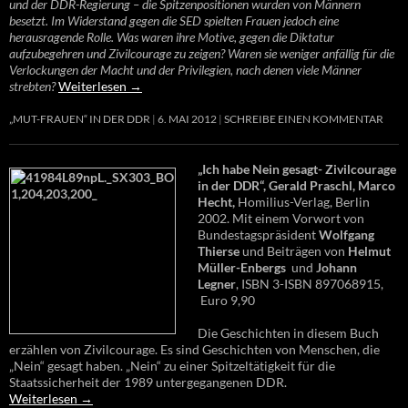
und der DDR-Regierung – die Spitzenpositionen wurden von Männern
besetzt. Im Widerstand gegen die SED spielten Frauen jedoch eine
herausragende Rolle. Was waren ihre Motive, gegen die Diktatur
aufzubegehren und Zivilcourage zu zeigen? Waren sie weniger anfällig für die
Verlockungen der Macht und der Privilegien, nach denen viele Männer
strebten?
Weiterlesen
→
„MUT-FRAUEN“ IN DER DDR
6. MAI 2012
SCHREIBE EINEN KOMMENTAR
„Ich habe Nein gesagt- Zivilcourage
in der DDR“, Gerald Praschl, Marco
Hecht,
Homilius-Verlag, Berlin
2002. Mit einem Vorwort von
Bundestagspräsident
Wolfgang
Thierse
und Beiträgen von
Helmut
Müller-Enbergs
und
Johann
Legner
, ISBN 3-ISBN 897068915,
Euro 9,90
Die Geschichten in diesem Buch
erzählen von Zivilcourage. Es sind Geschichten von Menschen, die
„Nein“ gesagt haben. „Nein“ zu einer Spitzeltätigkeit für die
Staatssicherheit der 1989 untergegangenen DDR.
Weiterlesen
→