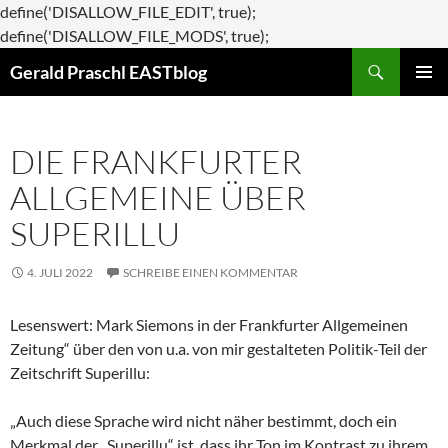
define('DISALLOW_FILE_EDIT', true);
Zum
define('DISALLOW_FILE_MODS', true);
Suchen
Inhalt
Gerald Praschl EASTblog
springen
PRIMÄR
MENÜ
DIE FRANKFURTER
ALLGEMEINE ÜBER
SUPERILLU
4. JULI 2022
SCHREIBE EINEN KOMMENTAR
Lesenswert: Mark Siemons in der Frankfurter Allgemeinen
Zeitung“ über den von u.a. von mir gestalteten Politik-Teil der
Zeitschrift Superillu:
„Auch diese Sprache wird nicht näher bestimmt, doch ein
Merkmal der „Superillu“ ist, dass ihr Ton im Kontrast zu ihrem