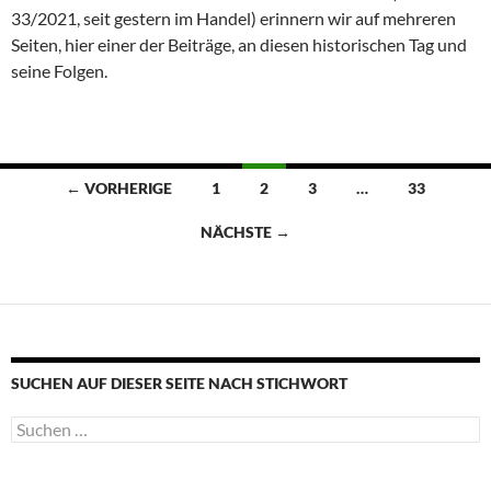
33/2021, seit gestern im Handel) erinnern wir auf mehreren
Seiten, hier einer der Beiträge, an diesen historischen Tag und
seine Folgen.
Beitragsnavigation
← VORHERIGE
1
2
3
…
33
NÄCHSTE →
SUCHEN AUF DIESER SEITE NACH STICHWORT
Suche
nach: