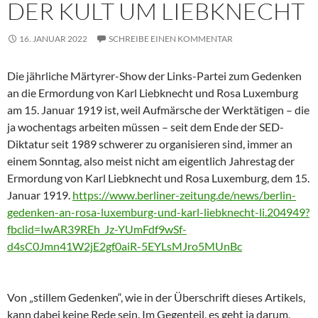
DER KULT UM LIEBKNECHT
16. JANUAR 2022
SCHREIBE EINEN KOMMENTAR
Die jährliche Märtyrer-Show der Links-Partei zum Gedenken
an die Ermordung von Karl Liebknecht und Rosa Luxemburg
am 15. Januar 1919 ist, weil Aufmärsche der Werktätigen – die
ja wochentags arbeiten müssen – seit dem Ende der SED-
Diktatur seit 1989 schwerer zu organisieren sind, immer an
einem Sonntag, also meist nicht am eigentlich Jahrestag der
Ermordung von Karl Liebknecht und Rosa Luxemburg, dem 15.
Januar 1919.
https://www.berliner-zeitung.de/news/berlin-
gedenken-an-rosa-luxemburg-und-karl-liebknecht-li.204949?
fbclid=IwAR39REh_Jz-YUmFdf9wSf-
d4sC0Jmn41W2jE2gf0aiR-5EYLsMJro5MUnBc
Von „stillem Gedenken“, wie in der Überschrift dieses Artikels,
kann dabei keine Rede sein. Im Gegenteil, es geht ja darum,