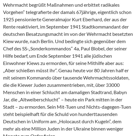
Wehrmacht begrüßt Maßnahmen und erbittet radikales
Vorgehen“ telegrafierte der damals 67jährige, eigentlich schon
1925 pensionierte Generalmajor Kurt Eberhard, der aus der
Rente reaktiviert, im September 1941 Stadtkommandant der
deutschen Besatzungsmacht im von der Wehrmacht besetzten
Kiew wurde, nach Berlin. Und bedingte sich gegenüber dem
Chef des SS-„Sonderkommandos“ 4a, Paul Blobel, der seiner
Hilfe bedarf, um Ende September 1941 alle jüdischen
Einwohner Kiews zu ermorden, für seine Mithilfe aber aus:
„Aber schießen müsst ihr“. Genau heute vor 80 Jahren half er
mit seinem Kommando über tausende Wehrmachtssoldaten,
die die Kiewer Juden zusammentrieben, mit, über 33000
Menschen in einer Schlucht am damaligen Stadtrand, Babyn
Jar, die „Altweiberschlucht“ – heute ein Park mitten in der
Stadt – zu ermorden. Sein Mit-Tuen und Nichts-dagegen-Tuen
steht beispielhaft für die Schuld von hunderttausenden
Deutschen in Uniform am „Holocaust durch Kugeln“, dem
mehr als eine Million Juden in der Ukraine binnen weniger
Monate zum Opfer fielen.