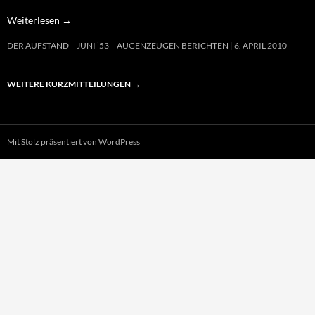
Weiterlesen
→
DER AUFSTAND – JUNI ’53 – AUGENZEUGEN BERICHTEN
6. APRIL 2010
WEITERE KURZMITTEILUNGEN
→
Mit Stolz präsentiert von WordPress