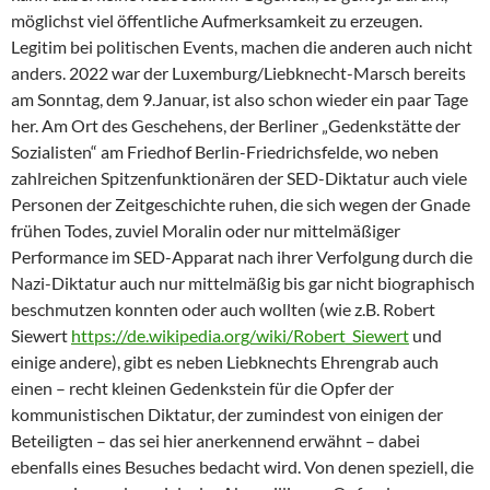
möglichst viel öffentliche Aufmerksamkeit zu erzeugen.
Legitim bei politischen Events, machen die anderen auch nicht
anders. 2022 war der Luxemburg/Liebknecht-Marsch bereits
am Sonntag, dem 9.Januar, ist also schon wieder ein paar Tage
her. Am Ort des Geschehens, der Berliner „Gedenkstätte der
Sozialisten“ am Friedhof Berlin-Friedrichsfelde, wo neben
zahlreichen Spitzenfunktionären der SED-Diktatur auch viele
Personen der Zeitgeschichte ruhen, die sich wegen der Gnade
frühen Todes, zuviel Moralin oder nur mittelmäßiger
Performance im SED-Apparat nach ihrer Verfolgung durch die
Nazi-Diktatur auch nur mittelmäßig bis gar nicht biographisch
beschmutzen konnten oder auch wollten (wie z.B. Robert
Siewert
https://de.wikipedia.org/wiki/Robert_Siewert
und
einige andere), gibt es neben Liebknechts Ehrengrab auch
einen – recht kleinen Gedenkstein für die Opfer der
kommunistischen Diktatur, der zumindest von einigen der
Beteiligten – das sei hier anerkennend erwähnt – dabei
ebenfalls eines Besuches bedacht wird. Von denen speziell, die