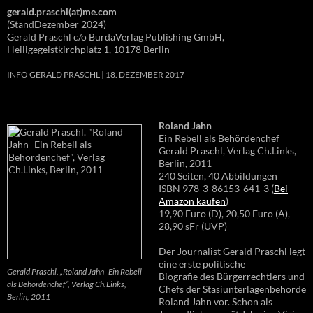
gerald.praschl(at)me.com
(StandDezember 2024)
Gerald Praschl c/o BurdaVerlag Publishing GmbH,
Heiligegeistkirchplatz 1, 10178 Berlin
INFO GERALD PRASCHL
18. DEZEMBER 2017
Roland Jahn
Ein Rebell als Behördenchef
Gerald Praschl, Verlag Ch.Links,
Berlin, 2011
240 Seiten, 40 Abbildungen
ISBN 978-3-86153-641-3 (
Bei
Amazon kaufen
)
19,90 Euro (D), 20,50 Euro (A),
28,90 sFr (UVP)
Der Journalist Gerald Praschl legt
eine erste politische
Gerald Praschl. „Roland Jahn- Ein Rebell
Biografie des Bürgerrechtlers und
als Behördenchef“, Verlag Ch.Links,
Chefs der Stasiunterlagenbehörde
Berlin, 2011
Roland Jahn vor. Schon als