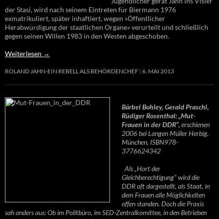
Jugendlicher gerät Jahn ins Visier
der Stasi, wird nach seinem Eintreten für Biermann 1976
exmatrikuliert, später inhaftiert, wegen »Öffentlicher
Herabwürdigung der staatlichen Organe« verurteilt und schließlich
gegen seinen Willen 1983 in den Westen abgeschoben.
Weiterlesen
→
ROLAND JAHN-EIN REBELL ALS BEHÖRDENCHEF
6. MAI 2013
Bärbel Bohley, Gerald Praschl,
Rüdiger Rosenthal: „Mut-
Frauen in der DDR“,
erschienen
2006 bei Langen Müller Herbig,
München, ISBN978-
3776624342
Als „Hort der
Gleichberechtigung“ wird die
DDR oft dargestellt, als Staat, in
dem Frauen alle Möglichkeiten
offen standen. Doch die Praxis
sah anders aus: Ob im Politbüro, im SED-Zentralkomittee, in den Betrieben