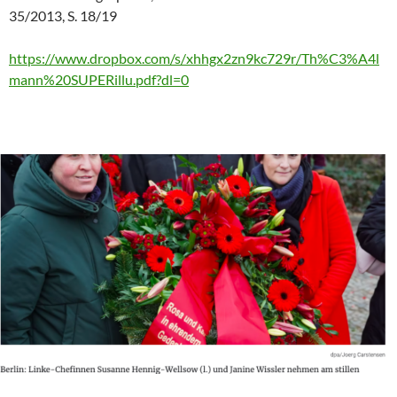
35/2013, S. 18/19
https://www.dropbox.com/s/xhhgx2zn9kc729r/Th%C3%A4l
mann%20SUPERillu.pdf?dl=0