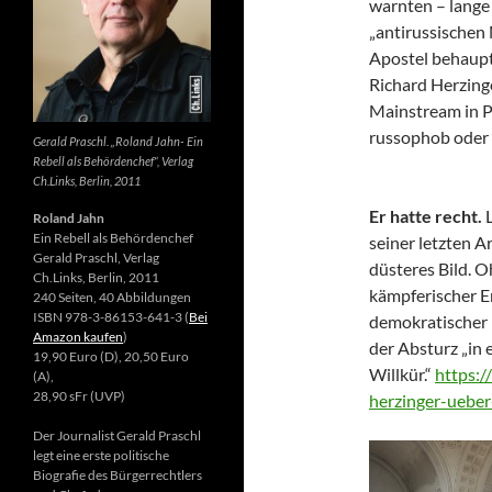
warnten – lange 
„antirussischen
Apostel behaupte
Richard Herzing
Mainstream in Po
russophob oder 
Gerald Praschl. „Roland Jahn- Ein
Rebell als Behördenchef“, Verlag
Ch.Links, Berlin, 2011
Er hatte recht.
Roland Jahn
Ein Rebell als Behördenchef
seiner letzten Ar
Gerald Praschl, Verlag
düsteres Bild. 
Ch.Links, Berlin, 2011
kämpferischer E
240 Seiten, 40 Abbildungen
ISBN 978-3-86153-641-3 (
Bei
demokratischer 
Amazon kaufen
)
der Absturz „in 
19,90 Euro (D), 20,50 Euro
Willkür.“
https:/
(A),
28,90 sFr (UVP)
herzinger-ueber
Der Journalist Gerald Praschl
legt eine erste politische
Biografie des Bürgerrechtlers