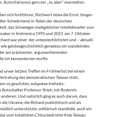
s Autoritarismus gern ein „Ja, aber“ murmelten.
eßen sich fortführen, Stichwort etwa die Ernst Jünger-
ke-Schwärmerei in Teilen der deutschen
keit, das Schweigen maßgeblicher Intellektueller zum
saker in Srebrenica 1995 und 2023 am 7. Oktober.
chard war einer der unbestechlichsten und – aktuell-
 wie geistesgeschichtlich geradezu ein wandelndes
 der am präzisesten argumentierenden
 die ich kennenlernen durfte.
and unser letztes Treffen im Frühherbst bei einem
Vertretung des demokratischen Taiwan statt,
em so gewitzten,
outspoken
freiheits-
 Botschafter Professor Shieh, mit Roderich
 anderen. Und natürlich ging es auch darum, dass
m die Ukraine, die Richard publizistisch und als
müdlich unterstützte, militärisch standhält, auch ein
r das vom totalitären China bedrohte freie Taiwan.