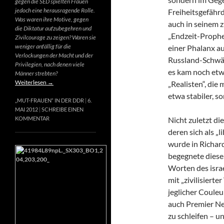
gegen die SED spielten Frauen
jedoch eine herausragende Rolle.
Freiheitsgefähr
Was waren ihre Motive, gegen
auch in seinem 
die Diktatur aufzubegehren und
„Endzeit-Prophet
Zivilcourage zu zeigen? Waren sie
weniger anfällig für die
einer Phalanx a
Verlockungen der Macht und der
Russland-Schwär
Privilegien, nach denen viele
es kam noch etw
Männer strebten?
Weiterlesen
→
„Realisten“, die
etwa stabiler, s
„MUT-FRAUEN“ IN DER DDR
6.
MAI 2012
SCHREIBE EINEN
Nicht zuletzt di
KOMMENTAR
deren sich als „
wurde in Richard
begegnete diese
Worten des israe
mit „zivilisierte
jeglicher Couleur
auch Premier Net
zu schleifen – u