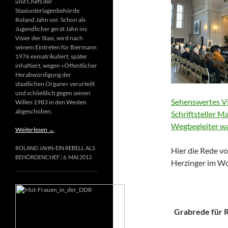
und Chefs der
Stasiunterlagenbehörde
Roland Jahn vor. Schon als
Jugendlicher gerät Jahn ins
Visier der Stasi, wird nach
seinem Eintreten für Biermann
1976 exmatrikuliert, später
inhaftiert, wegen »Öffentlicher
Herabwürdigung der
staatlichen Organe« verurteilt
und schließlich gegen seinen
Sehenswertes Vi
Willen 1983 in den Westen
abgeschoben.
Schriftsteller M
Wegbegleiter wa
Weiterlesen
→
ROLAND JAHN-EIN REBELL ALS
Hier die Rede vo
BEHÖRDENCHEF
6. MAI 2013
Herzinger im Wo
Grabrede für Ri