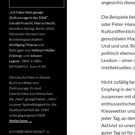
angesichts diese
„Ich habe Nein gesagt-
Die Beispiele li
Zivilcourage in der DDR“,
Gerald Praschl, Marco Hecht,
oder Peter-Hand
Homilius-Verlag, Berlin 2002.
Kulturöffentlich
Mit einem Vorwort von
genozidalen Mas
Bundestagspräsident
Wolfgang Thierse
und
Und und und. Ri
Beiträgen von
Helmut Müller-
politisch ebenso
Enbergs
und
Johann
Lexikon – einer
Legner
, ISBN 3-ISBN
897068915, Euro 9,90
Intellektuellen,
Die Geschichten in diesem
Nicht zufällig f
Buch erzählen von
Zivilcourage. Es sind
Empfang in der 
Geschichten von Menschen,
zusammen mit d
die „Nein“ gesagt haben. „Nein“
enthusiastischen
zu einer Spitzeltätigkeit für die
Staatssicherheit der 1989
Kiesewetter und
untergegangenen DDR.
jeder Tag, an de
Weiterlesen
→
Aktivist so uner
guter Tag ist fü
ICH HABE NEIN GESAGT
6.