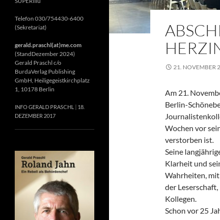
SUPERillu
Telefon 030/754430-6400
ABSCH
(Sekretariat)
HERZIN
gerald.praschl(at)me.com
(StandDezember 2024)
Gerald Praschl c/o
21. NOVEMBER 
BurdaVerlag Publishing
GmbH, Heiligegeistkirchplatz
1, 10178 Berlin
Am 21. November
Berlin-Schönebe
INFO GERALD PRASCHL
18.
Journalistenkol
DEZEMBER 2017
Wochen vor sein
verstorben ist.
Seine langjährig
Klarheit und se
Wahrheiten, mit 
der Leserschaft
Kollegen.
Schon vor 25 Jah