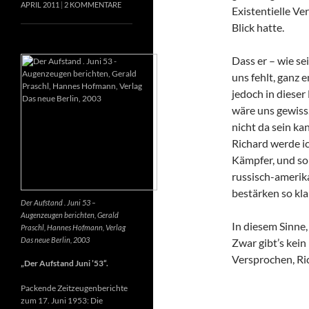
APRIL 2011
2 KOMMENTARE
Existentielle Ve
Blick hatte.
Dass er – wie se
uns fehlt, ganz e
jedoch in dieser
wäre uns gewiss
nicht da sein k
Richard werde ic
Kämpfer, und so 
russisch-amerik
bestärken so kla
Der Aufstand . Juni 53 –
Augenzeugen berichten, Gerald
In diesem Sinne
Praschl, Hannes Hofmann, Verlag
Das neue Berlin, 2003
Zwar gibt’s kein
Versprochen, Ri
„Der Aufstand Juni ’53“.
Packende Zeitzeugenberichte
zum 17. Juni 1953: Die