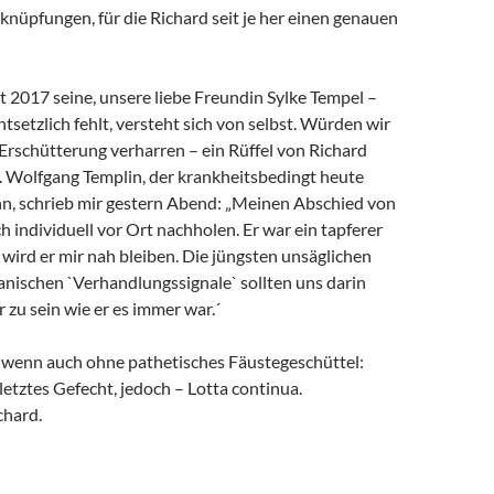
rknüpfungen, für die Richard seit je her einen genauen
it 2017 seine, unsere liebe Freundin Sylke Tempel –
ntsetzlich fehlt, versteht sich von selbst. Würden wir
 Erschütterung verharren – ein Rüffel von Richard
. Wolfgang Templin, der krankheitsbedingt heute
ann, schrieb mir gestern Abend: „Meinen Abschied von
h individuell vor Ort nachholen. Er war ein tapferer
wird er mir nah bleiben. Die jüngsten unsäglichen
anischen `Verhandlungssignale` sollten uns darin
r zu sein wie er es immer war.´
, wenn auch ohne pathetisches Fäustegeschüttel:
 letztes Gefecht, jedoch – Lotta continua.
chard.