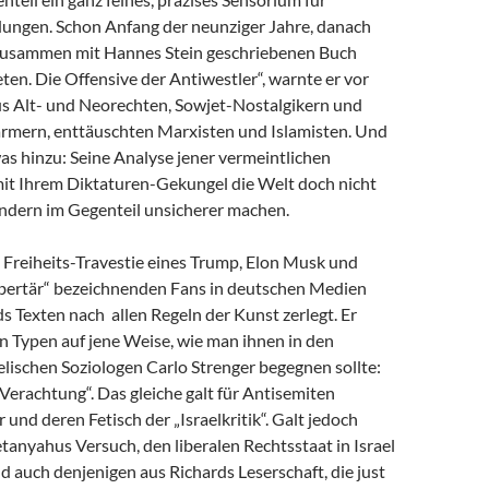
dungen. Schon Anfang der neunziger Jahre, danach
zusammen mit Hannes Stein geschriebenen Buch
en. Die Offensive der Antiwestler“, warnte er vor
us Alt- und Neorechten, Sowjet-Nostalgikern und
mern, enttäuschten Marxisten und Islamisten. Und
as hinzu: Seine Analyse jener vermeintlichen
 mit Ihrem Diktaturen-Gekungel die Welt doch nicht
ondern im Gegenteil unsicherer machen.
e Freiheits-Travestie eines Trump, Elon Musk und
libertär“ bezeichnenden Fans in deutschen Medien
s Texten nach allen Regeln der Kunst zerlegt. Er
n Typen auf jene Weise, wie man ihnen in den
lischen Soziologen Carlo Strenger begegnen sollte:
r Verachtung“. Das gleiche galt für Antisemiten
 und deren Fetisch der „Israelkritik“. Galt jedoch
anyahus Versuch, den liberalen Rechtsstaat in Israel
nd auch denjenigen aus Richards Leserschaft, die just