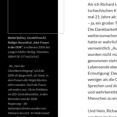
Als ich Richard 
tschechischen K
mal 21 Jahre alt.
– ja, ein großer
Die Dankbarkeit 
weiterzumachen.
Bärbel Bohley, Gerald Praschl,
hatte er wahrlic
Rüdiger Rosenthal: „Mut-Frauen
in der DDR“,
erschienen 2006 bei
vermeintlich „Au
Langen Müller Herbig, München,
wurden nicht mü
ISBN978-3776624342
genommen stets d
Als „Hort der
Lebensende ebenf
Gleichberechtigung“ wird die
Ermutigung: Der 
DDR oft dargestellt, als Staat, in
weniger als die 
dem Frauen alle Möglichkeiten
offen standen. Doch die Praxis
Sprechen und di
sah anders aus: Ob im Politbüro,
und wehrbereite
im SED-Zentralkomittee, in den
Menschen zu err
Betrieben und der DDR-
Regierung – die
Spitzenpositionen wurden von
Und Nein, Richar
Männern besetzt. Im Widerstand
sondern im Gegen