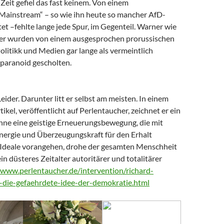
Zeit gefiel das fast keinem. Von einem
 Mainstream“ – so wie ihn heute so mancher AfD-
t –fehlte lange jede Spur, im Gegenteil. Warner wie
er wurden von einem ausgesprochen prorussischen
litikk und Medien gar lange als vermeintlich
paranoid gescholten.
Leider. Darunter litt er selbst am meisten. In einem
tikel, veröffentlicht auf Perlentaucher, zeichnet er ein
Ohne eine geistige Erneuerungsbewegung, die mit
nergie und Überzeugungskraft für den Erhalt
Ideale vorangehen, drohe der gesamten Menschheit
ein düsteres Zeitalter autoritärer und totalitärer
/www.perlentaucher.de/intervention/richard-
-die-gefaehrdete-idee-der-demokratie.html