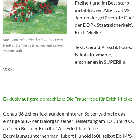
Freiheit und im Bett starb
im biblischen Alter von 92
Jahren der gefürchtete Chef
der DDR-„Staatssicherheit“,
Erich Mielke
Stasi-General Gerhard Neiber, einer von
Mielkes Stellvertretern, verneigt sich vor
Text: Gerald Praschl. Fotos:
seinem Grab
Nikola Kuzmanic,
erschienen in SUPERillu,
2000
Exklusiv auf geraldpraschl.de: Die Trauerrede für Erich Mielke
Genau 36 Zeilen Text auf den hinteren Seiten widmete das
einstige SED-Zentralorgan seiner Beisetzung am 10. Juni 2000
auf dem Berliner Friedhof Alt-Friedrichsfelde.
Beerdigungsunternehmer Hubert Hunold (60), selbst Ex-MfS-