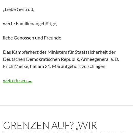
„Liebe Gertrud,
werte Familienangehörige,
liebe Genossen und Freunde
Das Kämpferherz des Ministers für Staatssicherheit der
Deutschen Demokratischen Republik, Armeegeneral a. D.
Erich Mielke, hat am 21. Mai aufgehört zu schlagen.
Historisches Dokument: Die Trauerrede für Erich Mielke (1907
weiterlesen
→
GRENZEN AUF? „WIR