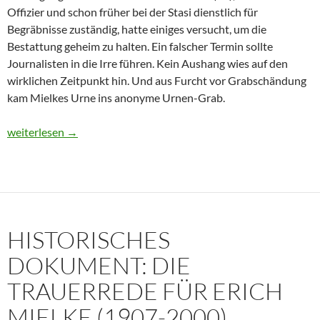
Offizier und schon früher bei der Stasi dienstlich für
Begräbnisse zuständig, hatte einiges versucht, um die
Bestattung geheim zu halten. Ein falscher Termin sollte
Journalisten in die Irre führen. Kein Aushang wies auf den
wirklichen Zeitpunkt hin. Und aus Furcht vor Grabschändung
kam Mielkes Urne ins anonyme Urnen-Grab.
Erich Mielke: Wer weinte um den Herrn der Angst?
weiterlesen
→
HISTORISCHES
DOKUMENT: DIE
TRAUERREDE FÜR ERICH
MIELKE (1907-2000)