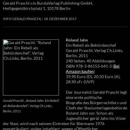
Gerald Praschl c/o BurdaVerlag Publishing GmbH,
Heiligegeistkirchplatz 1, 10178 Berlin
INFO GERALD PRASCHL
18. DEZEMBER 2017
Roland Jahn
Ein Rebell als Behördenchef
Gerald Praschl, Verlag Ch.Links,
Berlin, 2011
240 Seiten, 40 Abbildungen
ISBN 978-3-86153-641-3 (
Bei
Amazon kaufen
)
19,90 Euro (D), 20,50 Euro (A),
28,90 sFr (UVP)
Der Journalist Gerald Praschl legt
eine erste politische
Gerald Praschl. „Roland Jahn- Ein Rebell
Biografie des Bürgerrechtlers und
als Behördenchef“, Verlag Ch.Links,
Chefs der Stasiunterlagenbehörde
Berlin, 2011
Roland Jahn vor. Schon als
Jugendlicher gerät Jahn ins Visier
der Stasi, wird nach seinem Eintreten für Biermann 1976
exmatrikuliert, später inhaftiert, wegen »Öffentlicher