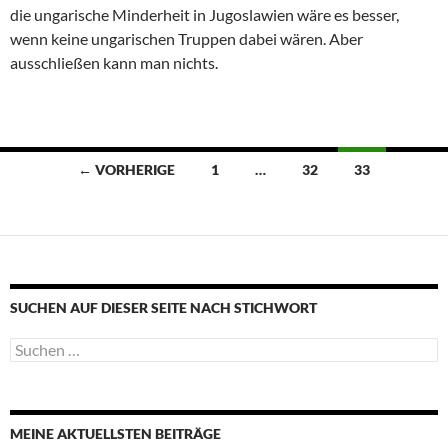
die ungarische Minderheit in Jugoslawien wäre es besser,
wenn keine ungarischen Truppen dabei wären. Aber
ausschließen kann man nichts.
Beitragsnavigation
← VORHERIGE
1
…
32
33
SUCHEN AUF DIESER SEITE NACH STICHWORT
Suche
nach:
MEINE AKTUELLSTEN BEITRÄGE