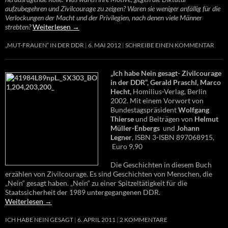
aufzubegehren und Zivilcourage zu zeigen? Waren sie weniger anfällig für die
Verlockungen der Macht und der Privilegien, nach denen viele Männer
strebten?
Weiterlesen
→
„MUT-FRAUEN“ IN DER DDR
6. MAI 2012
SCHREIBE EINEN KOMMENTAR
„Ich habe Nein gesagt- Zivilcourage
in der DDR“, Gerald Praschl, Marco
Hecht,
Homilius-Verlag, Berlin
2002. Mit einem Vorwort von
Bundestagspräsident
Wolfgang
Thierse
und Beiträgen von
Helmut
Müller-Enbergs
und
Johann
Legner
, ISBN 3-ISBN 897068915,
Euro 9,90
Die Geschichten in diesem Buch
erzählen von Zivilcourage. Es sind Geschichten von Menschen, die
„Nein“ gesagt haben. „Nein“ zu einer Spitzeltätigkeit für die
Staatssicherheit der 1989 untergegangenen DDR.
Weiterlesen
→
ICH HABE NEIN GESAGT
6. APRIL 2011
2 KOMMENTARE