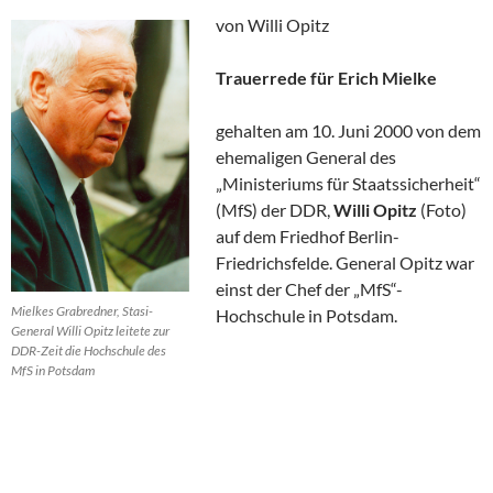
von Willi Opitz
Trauerrede für Erich Mielke
gehalten am 10. Juni 2000 von dem
ehemaligen General des
„Ministeriums für Staatssicherheit“
(MfS) der DDR,
Willi Opitz
(Foto)
auf dem Friedhof Berlin-
Friedrichsfelde. General Opitz war
einst der Chef der „MfS“-
Mielkes Grabredner, Stasi-
Hochschule in Potsdam.
General Willi Opitz leitete zur
DDR-Zeit die Hochschule des
MfS in Potsdam