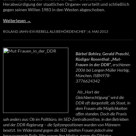
Herabwürdigung der staatlichen Organe« verurteilt und schließlich
gegen seinen Willen 1983 in den Westen abgeschoben.
Weiterlesen
→
ROLAND JAHN-EIN REBELL ALS BEHÖRDENCHEF
6. MAI 2013
Bärbel Bohley, Gerald Praschl,
Rüdiger Rosenthal: „Mut-
Frauen in der DDR“,
erschienen
2006 bei Langen Müller Herbig,
München, ISBN978-
3776624342
Als „Hort der
Gleichberechtigung“ wird die
DDR oft dargestellt, als Staat, in
dem Frauen alle Möglichkeiten
offen standen. Doch die Praxis
sah anders aus: Ob im Politbüro, im SED-Zentralkomittee, in den Betrieben
und der DDR-Regierung – die Spitzenpositionen wurden von Männern
besetzt. Im Widerstand gegen die SED spielten Frauen jedoch eine
herausragende Rolle. Was waren ihre Motive, gegen die Diktatur