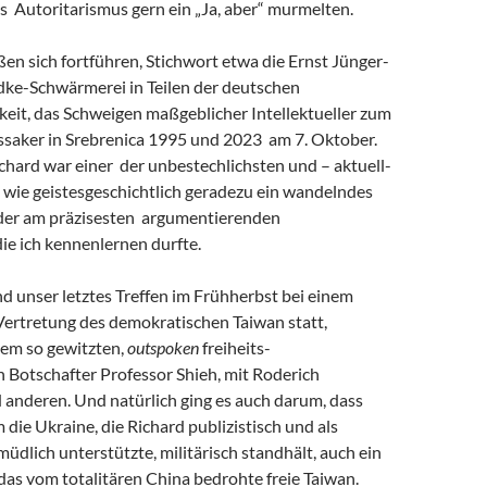
s Autoritarismus gern ein „Ja, aber“ murmelten.
eßen sich fortführen, Stichwort etwa die Ernst Jünger-
ke-Schwärmerei in Teilen der deutschen
keit, das Schweigen maßgeblicher Intellektueller zum
saker in Srebrenica 1995 und 2023 am 7. Oktober.
chard war einer der unbestechlichsten und – aktuell-
 wie geistesgeschichtlich geradezu ein wandelndes
 der am präzisesten argumentierenden
 die ich kennenlernen durfte.
and unser letztes Treffen im Frühherbst bei einem
Vertretung des demokratischen Taiwan statt,
em so gewitzten,
outspoken
freiheits-
 Botschafter Professor Shieh, mit Roderich
 anderen. Und natürlich ging es auch darum, dass
m die Ukraine, die Richard publizistisch und als
müdlich unterstützte, militärisch standhält, auch ein
r das vom totalitären China bedrohte freie Taiwan.