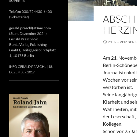
SUPERillu
Telefon 030/754430-6400
ABSCH
(Sekretariat)
HERZIN
gerald.praschl(at)me.com
(StandDezember 2024)
Gerald Praschl c/o
21. NOVEMBER 
BurdaVerlag Publishing
GmbH, Heiligegeistkirchplatz
1, 10178 Berlin
Am 21. November
Berlin-Schönebe
INFO GERALD PRASCHL
18.
Journalistenkol
DEZEMBER 2017
Wochen vor sein
verstorben ist.
Seine langjährig
Klarheit und se
Wahrheiten, mit 
der Leserschaft
Kollegen.
Schon vor 25 Jah