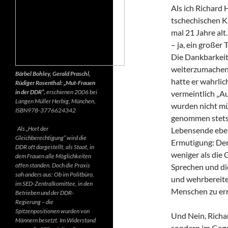
Als ich Richard 
tschechischen K
mal 21 Jahre alt.
– ja, ein großer
Die Dankbarkeit 
weiterzumachen.
Bärbel Bohley, Gerald Praschl,
hatte er wahrlic
Rüdiger Rosenthal: „Mut-Frauen
in der DDR“,
erschienen 2006 bei
vermeintlich „Au
Langen Müller Herbig, München,
wurden nicht mü
ISBN978-3776624342
genommen stets d
Als „Hort der
Lebensende ebenf
Gleichberechtigung“ wird die
Ermutigung: Der 
DDR oft dargestellt, als Staat, in
weniger als die 
dem Frauen alle Möglichkeiten
offen standen. Doch die Praxis
Sprechen und di
sah anders aus: Ob im Politbüro,
und wehrbereite
im SED-Zentralkomittee, in den
Menschen zu err
Betrieben und der DDR-
Regierung – die
Spitzenpositionen wurden von
Und Nein, Richar
Männern besetzt. Im Widerstand
sondern im Gegen