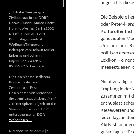
angesichts diese
„Ich habe Nein gesagt-
Die Beispiele li
Zivilcourage in der DDR“,
Gerald Praschl, Marco Hecht,
oder Peter-Hand
Homilius-Verlag, Berlin 2002.
Kulturöffentlich
Mit einem Vorwort von
genozidalen Mas
Bundestagspräsident
Wolfgang Thierse
und
Und und und. Ri
Beiträgen von
Helmut Müller-
politisch ebenso
Enbergs
und
Johann
Lexikon – einer
Legner
, ISBN 3-ISBN
897068915, Euro 9,90
Intellektuellen,
Die Geschichten in diesem
Nicht zufällig f
Buch erzählen von
Zivilcourage. Es sind
Empfang in der 
Geschichten von Menschen,
zusammen mit d
die „Nein“ gesagt haben. „Nein“
enthusiastischen
zu einer Spitzeltätigkeit für die
Staatssicherheit der 1989
Kiesewetter und
untergegangenen DDR.
jeder Tag, an de
Weiterlesen
→
Aktivist so uner
guter Tag ist fü
ICH HABE NEIN GESAGT
6.