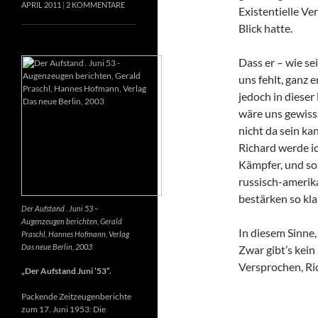
APRIL 2011
2 KOMMENTARE
Existentielle Ve
Blick hatte.
Dass er – wie se
uns fehlt, ganz e
jedoch in dieser
wäre uns gewiss
nicht da sein k
Richard werde ic
Kämpfer, und so 
russisch-amerik
bestärken so kla
Der Aufstand . Juni 53 –
Augenzeugen berichten, Gerald
In diesem Sinne
Praschl, Hannes Hofmann, Verlag
Das neue Berlin, 2003
Zwar gibt’s kein
Versprochen, Ri
„Der Aufstand Juni ’53“.
Packende Zeitzeugenberichte
zum 17. Juni 1953: Die