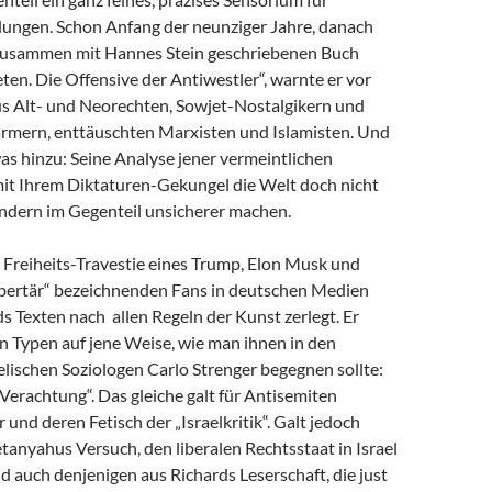
dungen. Schon Anfang der neunziger Jahre, danach
zusammen mit Hannes Stein geschriebenen Buch
en. Die Offensive der Antiwestler“, warnte er vor
us Alt- und Neorechten, Sowjet-Nostalgikern und
mern, enttäuschten Marxisten und Islamisten. Und
as hinzu: Seine Analyse jener vermeintlichen
 mit Ihrem Diktaturen-Gekungel die Welt doch nicht
ondern im Gegenteil unsicherer machen.
e Freiheits-Travestie eines Trump, Elon Musk und
libertär“ bezeichnenden Fans in deutschen Medien
s Texten nach allen Regeln der Kunst zerlegt. Er
n Typen auf jene Weise, wie man ihnen in den
lischen Soziologen Carlo Strenger begegnen sollte:
r Verachtung“. Das gleiche galt für Antisemiten
 und deren Fetisch der „Israelkritik“. Galt jedoch
anyahus Versuch, den liberalen Rechtsstaat in Israel
nd auch denjenigen aus Richards Leserschaft, die just