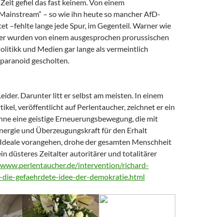
Zeit gefiel das fast keinem. Von einem
 Mainstream“ – so wie ihn heute so mancher AfD-
t –fehlte lange jede Spur, im Gegenteil. Warner wie
er wurden von einem ausgesprochen prorussischen
litikk und Medien gar lange als vermeintlich
paranoid gescholten.
Leider. Darunter litt er selbst am meisten. In einem
tikel, veröffentlicht auf Perlentaucher, zeichnet er ein
Ohne eine geistige Erneuerungsbewegung, die mit
nergie und Überzeugungskraft für den Erhalt
Ideale vorangehen, drohe der gesamten Menschheit
ein düsteres Zeitalter autoritärer und totalitärer
/www.perlentaucher.de/intervention/richard-
-die-gefaehrdete-idee-der-demokratie.html