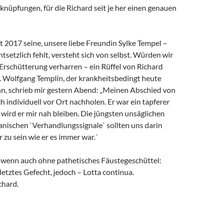
rknüpfungen, für die Richard seit je her einen genauen
it 2017 seine, unsere liebe Freundin Sylke Tempel –
ntsetzlich fehlt, versteht sich von selbst. Würden wir
 Erschütterung verharren – ein Rüffel von Richard
. Wolfgang Templin, der krankheitsbedingt heute
ann, schrieb mir gestern Abend: „Meinen Abschied von
h individuell vor Ort nachholen. Er war ein tapferer
wird er mir nah bleiben. Die jüngsten unsäglichen
anischen `Verhandlungssignale` sollten uns darin
r zu sein wie er es immer war.´
, wenn auch ohne pathetisches Fäustegeschüttel:
 letztes Gefecht, jedoch – Lotta continua.
chard.