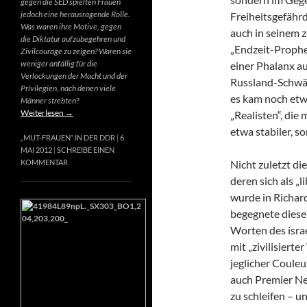
gegen die SED spielten Frauen
jedoch eine herausragende Rolle.
Freiheitsgefähr
Was waren ihre Motive, gegen
auch in seinem 
die Diktatur aufzubegehren und
„Endzeit-Prophet
Zivilcourage zu zeigen? Waren sie
weniger anfällig für die
einer Phalanx a
Verlockungen der Macht und der
Russland-Schwär
Privilegien, nach denen viele
es kam noch etw
Männer strebten?
Weiterlesen
→
„Realisten“, die
etwa stabiler, s
„MUT-FRAUEN“ IN DER DDR
6.
MAI 2012
SCHREIBE EINEN
Nicht zuletzt di
KOMMENTAR
deren sich als „
wurde in Richard
begegnete diese
Worten des israe
mit „zivilisierte
jeglicher Couleur
auch Premier Net
zu schleifen – u