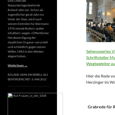
und Chefs der
Stasiunterlagenbehörde
Roland Jahn vor. Schon als
Jugendlicher gerät Jahn ins
Visier der Stasi, wird nach
seinem Eintreten für Biermann
1976 exmatrikuliert, später
inhaftiert, wegen »Öffentlicher
Herabwürdigung der
staatlichen Organe« verurteilt
und schließlich gegen seinen
Sehenswertes Vi
Willen 1983 in den Westen
abgeschoben.
Schriftsteller M
Wegbegleiter wa
Weiterlesen
→
ROLAND JAHN-EIN REBELL ALS
Hier die Rede vo
BEHÖRDENCHEF
6. MAI 2013
Herzinger im Wo
Grabrede für Ri