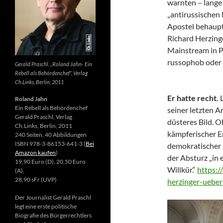
warnten – lange 
„antirussischen
Apostel behaupte
Richard Herzing
Mainstream in Po
russophob oder 
Gerald Praschl. „Roland Jahn- Ein
Rebell als Behördenchef“, Verlag
Ch.Links, Berlin, 2011
Er hatte recht.
Roland Jahn
Ein Rebell als Behördenchef
seiner letzten Ar
Gerald Praschl, Verlag
düsteres Bild. 
Ch.Links, Berlin, 2011
kämpferischer E
240 Seiten, 40 Abbildungen
ISBN 978-3-86153-641-3 (
Bei
demokratischer 
Amazon kaufen
)
der Absturz „in 
19,90 Euro (D), 20,50 Euro
Willkür.“
https:/
(A),
28,90 sFr (UVP)
herzinger-ueber
Der Journalist Gerald Praschl
legt eine erste politische
Biografie des Bürgerrechtlers