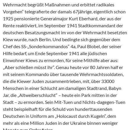
Wehrmacht begrüßt Maßnahmen und erbittet radikales
Vorgehen“ telegrafierte der damals 67jährige, eigentlich schon
1925 pensionierte Generalmajor Kurt Eberhard, der aus der
Rente reaktiviert, im September 1941 Stadtkommandant der
deutschen Besatzungsmacht im von der Wehrmacht besetzten
Kiew wurde, nach Berlin. Und bedingte sich gegenüber dem
Chef des SS-„Sonderkommandos“ 4a, Paul Blobel, der seiner
Hilfe bedarf, um Ende September 1941 alle jüdischen
Einwohner Kiews zu ermorden, für seine Mithilfe aber aus:
„Aber schießen müsst ihr“. Genau heute vor 80 Jahren half er
mit seinem Kommando über tausende Wehrmachtssoldaten,
die die Kiewer Juden zusammentrieben, mit, über 33000
Menschen in einer Schlucht am damaligen Stadtrand, Babyn
Jar, die „Altweiberschlucht“ – heute ein Park mitten in der
Stadt – zu ermorden. Sein Mit-Tuen und Nichts-dagegen-Tuen
steht beispielhaft für die Schuld von hunderttausenden
Deutschen in Uniform am „Holocaust durch Kugeln“, dem
mehr als eine Million Juden in der Ukraine binnen weniger
Monate zum Opfer fielen.