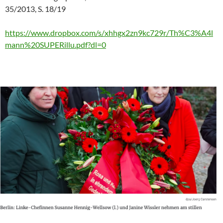
35/2013, S. 18/19
https://www.dropbox.com/s/xhhgx2zn9kc729r/Th%C3%A4l
mann%20SUPERillu.pdf?dl=0