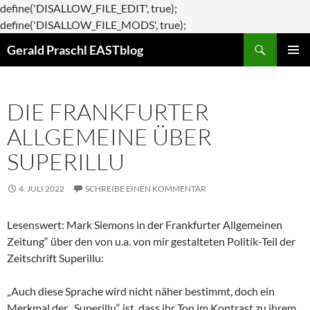
define('DISALLOW_FILE_EDIT', true);
Zum
define('DISALLOW_FILE_MODS', true);
Suchen
Inhalt
Gerald Praschl EASTblog
springen
PRIMÄR
MENÜ
DIE FRANKFURTER
ALLGEMEINE ÜBER
SUPERILLU
4. JULI 2022
SCHREIBE EINEN KOMMENTAR
Lesenswert: Mark Siemons in der Frankfurter Allgemeinen
Zeitung“ über den von u.a. von mir gestalteten Politik-Teil der
Zeitschrift Superillu:
„Auch diese Sprache wird nicht näher bestimmt, doch ein
Merkmal der „Superillu“ ist, dass ihr Ton im Kontrast zu ihrem