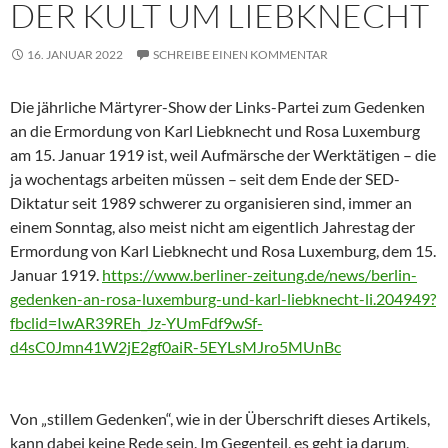
DER KULT UM LIEBKNECHT
16. JANUAR 2022
SCHREIBE EINEN KOMMENTAR
Die jährliche Märtyrer-Show der Links-Partei zum Gedenken
an die Ermordung von Karl Liebknecht und Rosa Luxemburg
am 15. Januar 1919 ist, weil Aufmärsche der Werktätigen – die
ja wochentags arbeiten müssen – seit dem Ende der SED-
Diktatur seit 1989 schwerer zu organisieren sind, immer an
einem Sonntag, also meist nicht am eigentlich Jahrestag der
Ermordung von Karl Liebknecht und Rosa Luxemburg, dem 15.
Januar 1919.
https://www.berliner-zeitung.de/news/berlin-
gedenken-an-rosa-luxemburg-und-karl-liebknecht-li.204949?
fbclid=IwAR39REh_Jz-YUmFdf9wSf-
d4sC0Jmn41W2jE2gf0aiR-5EYLsMJro5MUnBc
Von „stillem Gedenken“, wie in der Überschrift dieses Artikels,
kann dabei keine Rede sein. Im Gegenteil, es geht ja darum,