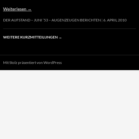
Weiterlesen
→
DER AUFSTAND – JUNI ’53 – AUGENZEUGEN BERICHTEN
6. APRIL 2010
WEITERE KURZMITTEILUNGEN
→
Mit Stolz präsentiert von WordPress