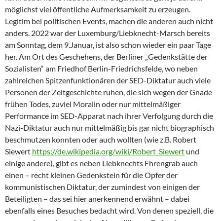
möglichst viel öffentliche Aufmerksamkeit zu erzeugen.
Legitim bei politischen Events, machen die anderen auch nicht
anders. 2022 war der Luxemburg/Liebknecht-Marsch bereits
am Sonntag, dem 9.Januar, ist also schon wieder ein paar Tage
her. Am Ort des Geschehens, der Berliner „Gedenkstätte der
Sozialisten“ am Friedhof Berlin-Friedrichsfelde, wo neben
zahlreichen Spitzenfunktionären der SED-Diktatur auch viele
Personen der Zeitgeschichte ruhen, die sich wegen der Gnade
frühen Todes, zuviel Moralin oder nur mittelmäßiger
Performance im SED-Apparat nach ihrer Verfolgung durch die
Nazi-Diktatur auch nur mittelmäßig bis gar nicht biographisch
beschmutzen konnten oder auch wollten (wie z.B. Robert
Siewert
https://de.wikipedia.org/wiki/Robert_Siewert
und
einige andere), gibt es neben Liebknechts Ehrengrab auch
einen – recht kleinen Gedenkstein für die Opfer der
kommunistischen Diktatur, der zumindest von einigen der
Beteiligten – das sei hier anerkennend erwähnt – dabei
ebenfalls eines Besuches bedacht wird. Von denen speziell, die