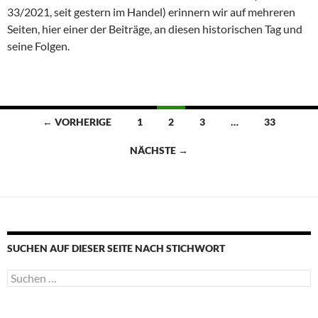
33/2021, seit gestern im Handel) erinnern wir auf mehreren
Seiten, hier einer der Beiträge, an diesen historischen Tag und
seine Folgen.
Beitragsnavigation
← VORHERIGE
1
2
3
…
33
NÄCHSTE →
SUCHEN AUF DIESER SEITE NACH STICHWORT
Suche
nach: