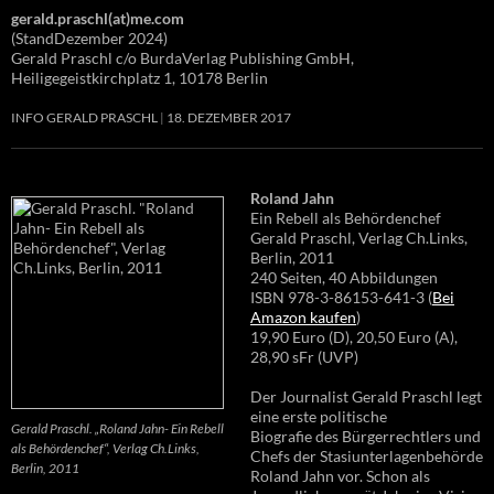
gerald.praschl(at)me.com
(StandDezember 2024)
Gerald Praschl c/o BurdaVerlag Publishing GmbH,
Heiligegeistkirchplatz 1, 10178 Berlin
INFO GERALD PRASCHL
18. DEZEMBER 2017
Roland Jahn
Ein Rebell als Behördenchef
Gerald Praschl, Verlag Ch.Links,
Berlin, 2011
240 Seiten, 40 Abbildungen
ISBN 978-3-86153-641-3 (
Bei
Amazon kaufen
)
19,90 Euro (D), 20,50 Euro (A),
28,90 sFr (UVP)
Der Journalist Gerald Praschl legt
eine erste politische
Gerald Praschl. „Roland Jahn- Ein Rebell
Biografie des Bürgerrechtlers und
als Behördenchef“, Verlag Ch.Links,
Chefs der Stasiunterlagenbehörde
Berlin, 2011
Roland Jahn vor. Schon als