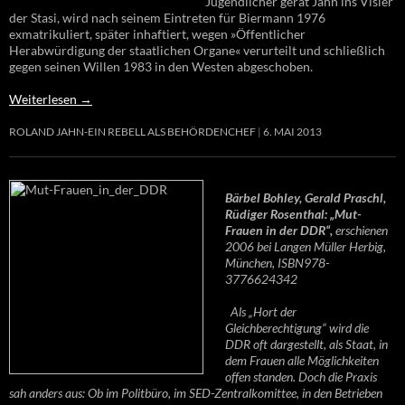
Jugendlicher gerät Jahn ins Visier
der Stasi, wird nach seinem Eintreten für Biermann 1976
exmatrikuliert, später inhaftiert, wegen »Öffentlicher
Herabwürdigung der staatlichen Organe« verurteilt und schließlich
gegen seinen Willen 1983 in den Westen abgeschoben.
Weiterlesen
→
ROLAND JAHN-EIN REBELL ALS BEHÖRDENCHEF
6. MAI 2013
Bärbel Bohley, Gerald Praschl,
Rüdiger Rosenthal: „Mut-
Frauen in der DDR“,
erschienen
2006 bei Langen Müller Herbig,
München, ISBN978-
3776624342
Als „Hort der
Gleichberechtigung“ wird die
DDR oft dargestellt, als Staat, in
dem Frauen alle Möglichkeiten
offen standen. Doch die Praxis
sah anders aus: Ob im Politbüro, im SED-Zentralkomittee, in den Betrieben