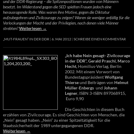
und der DDR-Regierung – die Spitzenpositionen wurden von Männern
besetzt. Im Widerstand gegen die SED spielten Frauen jedoch eine
herausragende Rolle. Was waren ihre Motive, gegen die Diktatur
aufzubegehren und Zivilcourage zu zeigen? Waren sie weniger anfällig für die
Verlockungen der Macht und der Privilegien, nach denen viele Männer
strebten?
Weiterlesen
→
„MUT-FRAUEN“ IN DER DDR
6. MAI 2012
SCHREIBE EINEN KOMMENTAR
„Ich habe Nein gesagt- Zivilcourage
in der DDR“, Gerald Praschl, Marco
Hecht,
Homilius-Verlag, Berlin
2002. Mit einem Vorwort von
Bundestagspräsident
Wolfgang
Thierse
und Beiträgen von
Helmut
Müller-Enbergs
und
Johann
Legner
, ISBN 3-ISBN 897068915,
Euro 9,90
Die Geschichten in diesem Buch
erzählen von Zivilcourage. Es sind Geschichten von Menschen, die
„Nein“ gesagt haben. „Nein“ zu einer Spitzeltätigkeit für die
Staatssicherheit der 1989 untergegangenen DDR.
Weiterlesen
→