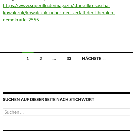
https://www.superillu.de/magazin/stars/ilko-sascha-
kowalczuk/kowalczuk-ueber-den-zerfall-der-liberalen-
demokratie-2555
Beitragsnavigation
1
2
…
33
NÄCHSTE →
SUCHEN AUF DIESER SEITE NACH STICHWORT
Suche
nach: