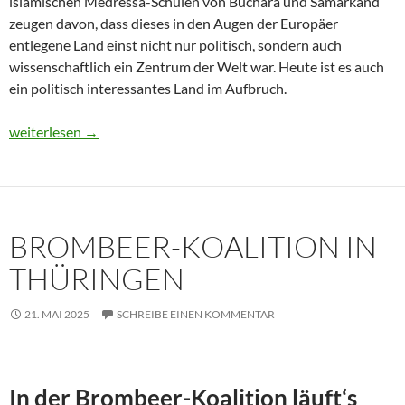
islamischen Medressa-Schulen von Buchara und Samarkand
zeugen davon, dass dieses in den Augen der Europäer
entlegene Land einst nicht nur politisch, sondern auch
wissenschaftlich ein Zentrum der Welt war. Heute ist es auch
ein politisch interessantes Land im Aufbruch.
Usbekistan 2025: Unterwegs in einem Land im Aufbruch
weiterlesen
→
BROMBEER-KOALITION IN
THÜRINGEN
21. MAI 2025
SCHREIBE EINEN KOMMENTAR
In der Brombeer-Koalition läuft‘s