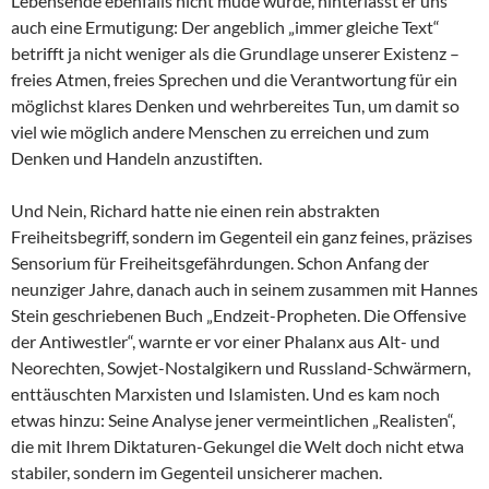
Lebensende ebenfalls nicht müde wurde, hinterlässt er uns
auch eine Ermutigung: Der angeblich „immer gleiche Text“
betrifft ja nicht weniger als die Grundlage unserer Existenz –
freies Atmen, freies Sprechen und die Verantwortung für ein
möglichst klares Denken und wehrbereites Tun, um damit so
viel wie möglich andere Menschen zu erreichen und zum
Denken und Handeln anzustiften.
Und Nein, Richard hatte nie einen rein abstrakten
Freiheitsbegriff, sondern im Gegenteil ein ganz feines, präzises
Sensorium für Freiheitsgefährdungen. Schon Anfang der
neunziger Jahre, danach auch in seinem zusammen mit Hannes
Stein geschriebenen Buch „Endzeit-Propheten. Die Offensive
der Antiwestler“, warnte er vor einer Phalanx aus Alt- und
Neorechten, Sowjet-Nostalgikern und Russland-Schwärmern,
enttäuschten Marxisten und Islamisten. Und es kam noch
etwas hinzu: Seine Analyse jener vermeintlichen „Realisten“,
die mit Ihrem Diktaturen-Gekungel die Welt doch nicht etwa
stabiler, sondern im Gegenteil unsicherer machen.