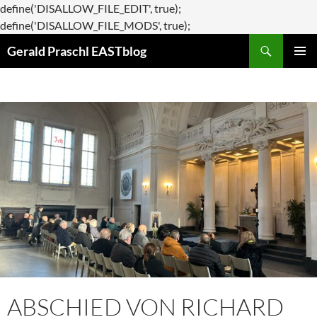
define('DISALLOW_FILE_EDIT', true);
Zum
define('DISALLOW_FILE_MODS', true);
Suchen
Inhalt
Gerald Praschl EASTblog
springen
PRIMÄR
MENÜ
ABSCHIED VON RICHARD