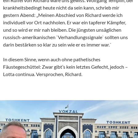
ein Rüffel von Richard wäre uns gewiss. Wolfgang Templin, der
krankheitsbedingt heute nicht da sein kann, schrieb mir
gestern Abend: „Meinen Abschied von Richard werde ich
individuell vor Ort nachholen. Er war ein tapferer Kämpfer,
und so wird er mir nah bleiben. Die jüngsten unsäglichen
russisch-amerikanischen `Verhandlungssignale` sollten uns
darin bestärken so klar zu sein wie er es immer war.´
In diesem Sinne, wenn auch ohne pathetisches
Fäustegeschüttel: Zwar gibt’s kein letztes Gefecht, jedoch –
Lotta continua. Versprochen, Richard.