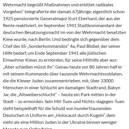
Wehrmacht begrüßt Maßnahmen und erbittet radikales
Vorgehen“ telegrafierte der damals 67jährige, eigentlich schon
1925 pensionierte Generalmajor Kurt Eberhard, der aus der
Rente reaktiviert, im September 1941 Stadtkommandant der
deutschen Besatzungsmacht im von der Wehrmacht besetzten
Kiew wurde, nach Berlin. Und bedingte sich gegenüber dem
Chef des SS-„Sonderkommandos“ 4a, Paul Blobel, der seiner
Hilfe bedarf, um Ende September 1941 alle jüdischen
Einwohner Kiews zu ermorden, für seine Mithilfe aber aus:
„Aber schießen müsst ihr“. Genau heute vor 80 Jahren half er
mit seinem Kommando über tausende Wehrmachtssoldaten,
die die Kiewer Juden zusammentrieben, mit, über 33000
Menschen in einer Schlucht am damaligen Stadtrand, Babyn
Jar, die „Altweiberschlucht“ – heute ein Park mitten in der
Stadt – zu ermorden. Sein Mit-Tuen und Nichts-dagegen-Tuen
steht beispielhaft für die Schuld von hunderttausenden
Deutschen in Uniform am „Holocaust durch Kugeln“, dem
mehr als eine Million Juden in der Ukraine binnen weniger
Monate zum Opfer fielen.