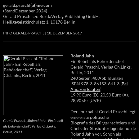
gerald.praschl(at)me.com
(StandDezember 2024)
Gerald Praschl c/o BurdaVerlag Publishing GmbH,
Heiligegeistkirchplatz 1, 10178 Berlin
INFO GERALD PRASCHL
18. DEZEMBER 2017
Roland Jahn
Ein Rebell als Behördenchef
Gerald Praschl, Verlag Ch.Links,
Berlin, 2011
240 Seiten, 40 Abbildungen
ISBN 978-3-86153-641-3 (
Bei
Amazon kaufen
)
19,90 Euro (D), 20,50 Euro (A),
28,90 sFr (UVP)
Der Journalist Gerald Praschl legt
eine erste politische
Gerald Praschl. „Roland Jahn- Ein Rebell
Biografie des Bürgerrechtlers und
als Behördenchef“, Verlag Ch.Links,
Chefs der Stasiunterlagenbehörde
Berlin, 2011
Roland Jahn vor. Schon als