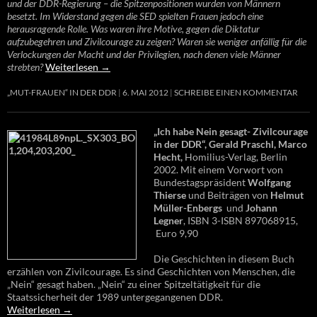
und der DDR-Regierung – die Spitzenpositionen wurden von Männern
besetzt. Im Widerstand gegen die SED spielten Frauen jedoch eine
herausragende Rolle. Was waren ihre Motive, gegen die Diktatur
aufzubegehren und Zivilcourage zu zeigen? Waren sie weniger anfällig für die
Verlockungen der Macht und der Privilegien, nach denen viele Männer
strebten?
Weiterlesen
→
„MUT-FRAUEN“ IN DER DDR
6. MAI 2012
SCHREIBE EINEN KOMMENTAR
„Ich habe Nein gesagt- Zivilcourage
in der DDR“, Gerald Praschl, Marco
Hecht,
Homilius-Verlag, Berlin
2002. Mit einem Vorwort von
Bundestagspräsident
Wolfgang
Thierse
und Beiträgen von
Helmut
Müller-Enbergs
und
Johann
Legner
, ISBN 3-ISBN 897068915,
Euro 9,90
Die Geschichten in diesem Buch
erzählen von Zivilcourage. Es sind Geschichten von Menschen, die
„Nein“ gesagt haben. „Nein“ zu einer Spitzeltätigkeit für die
Staatssicherheit der 1989 untergegangenen DDR.
Weiterlesen
→