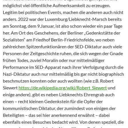
möglichst viel öffentliche Aufmerksamkeit zu erzeugen.
Legitim bei politischen Events, machen die anderen auch nicht
anders. 2022 war der Luxemburg/Liebknecht-Marsch bereits
am Sonntag, dem 9.Januar, ist also schon wieder ein paar Tage
her. Am Ort des Geschehens, der Berliner „Gedenkstätte der
Sozialisten“ am Friedhof Berlin-Friedrichsfelde, wo neben
zahlreichen Spitzenfunktionären der SED-Diktatur auch viele
Personen der Zeitgeschichte ruhen, die sich wegen der Gnade
frühen Todes, zuviel Moralin oder nur mittelmäßiger
Performance im SED-Apparat nach ihrer Verfolgung durch die
Nazi-Diktatur auch nur mittelmäßig bis gar nicht biographisch
beschmutzen konnten oder auch wollten (wie z.B. Robert
Siewert
https://de.wikipedia.org/wiki/Robert_Siewert
und
einige andere), gibt es neben Liebknechts Ehrengrab auch
einen – recht kleinen Gedenkstein für die Opfer der
kommunistischen Diktatur, der zumindest von einigen der
Beteiligten – das sei hier anerkennend erwähnt – dabei
ebenfalls eines Besuches bedacht wird. Von denen speziell, die