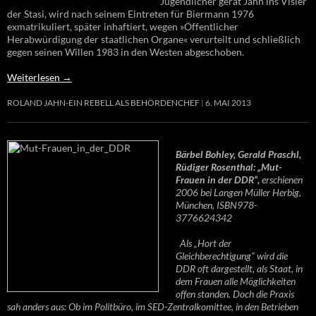
Jugendlicher gerät Jahn ins Visier
der Stasi, wird nach seinem Eintreten für Biermann 1976
exmatrikuliert, später inhaftiert, wegen »Öffentlicher
Herabwürdigung der staatlichen Organe« verurteilt und schließlich
gegen seinen Willen 1983 in den Westen abgeschoben.
Weiterlesen
→
ROLAND JAHN-EIN REBELL ALS BEHÖRDENCHEF
6. MAI 2013
Bärbel Bohley, Gerald Praschl,
Rüdiger Rosenthal: „Mut-
Frauen in der DDR“,
erschienen
2006 bei Langen Müller Herbig,
München, ISBN978-
3776624342
Als „Hort der
Gleichberechtigung“ wird die
DDR oft dargestellt, als Staat, in
dem Frauen alle Möglichkeiten
offen standen. Doch die Praxis
sah anders aus: Ob im Politbüro, im SED-Zentralkomittee, in den Betrieben