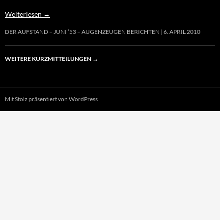
Weiterlesen
→
DER AUFSTAND – JUNI ’53 – AUGENZEUGEN BERICHTEN
6. APRIL 2010
WEITERE KURZMITTEILUNGEN
→
Mit Stolz präsentiert von WordPress