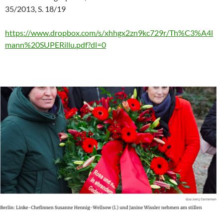
35/2013, S. 18/19
https://www.dropbox.com/s/xhhgx2zn9kc729r/Th%C3%A4l
mann%20SUPERillu.pdf?dl=0