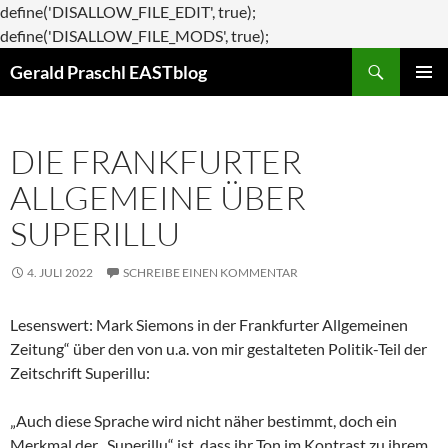
define('DISALLOW_FILE_EDIT', true);
Zum
define('DISALLOW_FILE_MODS', true);
Suchen
Inhalt
Gerald Praschl EASTblog
springen
PRIMÄR
MENÜ
DIE FRANKFURTER
ALLGEMEINE ÜBER
SUPERILLU
4. JULI 2022
SCHREIBE EINEN KOMMENTAR
Lesenswert: Mark Siemons in der Frankfurter Allgemeinen
Zeitung“ über den von u.a. von mir gestalteten Politik-Teil der
Zeitschrift Superillu:
„Auch diese Sprache wird nicht näher bestimmt, doch ein
Merkmal der „Superillu“ ist, dass ihr Ton im Kontrast zu ihrem