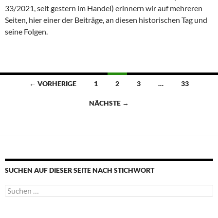
33/2021, seit gestern im Handel) erinnern wir auf mehreren
Seiten, hier einer der Beiträge, an diesen historischen Tag und
seine Folgen.
Beitragsnavigation
← VORHERIGE
1
2
3
…
33
NÄCHSTE →
SUCHEN AUF DIESER SEITE NACH STICHWORT
Suche
nach: