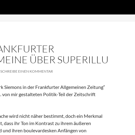
Zum
DS', true);
Inhalt
springen
RANKFURTER
MEINE ÜBER SUPERILLU
SCHREIBE EINEN KOMMENTAR
k Siemons in der Frankfurter Allgemeinen Zeitung“
 von mir gestalteten Politik-Teil der Zeitschrift
ache wird nicht näher bestimmt, doch ein Merkmal
ist, dass ihr Ton im Kontrast zu ihrem äußeren
d und ihren boulevardesken Anfängen von