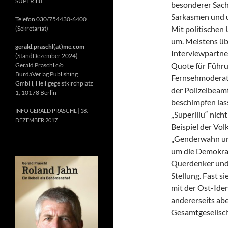
SUPERillu
besonderer Sach
Sarkasmen und u
Telefon 030/754430-6400
Mit politischen 
(Sekretariat)
um. Meistens ü
gerald.praschl(at)me.com
Interviewpartne
(StandDezember 2024)
Quote für Führu
Gerald Praschl c/o
BurdaVerlag Publishing
Fernsehmoderato
GmbH, Heiligegeistkirchplatz
der Polizeibeam
1, 10178 Berlin
beschimpfen lass
INFO GERALD PRASCHL
18.
„Superillu“ nich
DEZEMBER 2017
Beispiel der Vo
„Genderwahn und 
um die Demokrati
Querdenker und
Stellung. Fast s
mit der Ost-Iden
andererseits abe
Gesamtgesellscha