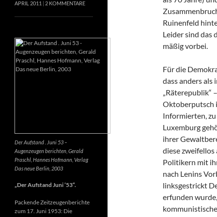
APRIL 2011
2 KOMMENTARE
Zusammenbruch e
Ruinenfeld hint
Leider sind das d
mäßig vorbei.
Für die Demokrat
dass anders als
„Räterepublik“ –
Oktoberputsch in
Informierten, z
Luxemburg gehör
ihrer Gewaltber
Der Aufstand . Juni 53 –
diese zweifellos
Augenzeugen berichten, Gerald
Praschl, Hannes Hofmann, Verlag
Politikern mit i
Das neue Berlin, 2003
nach Lenins Vor
linksgestrickt 
„Der Aufstand Juni ’53“.
erfunden wurde, 
Packende Zeitzeugenberichte
kommunistische
zum 17. Juni 1953: Die