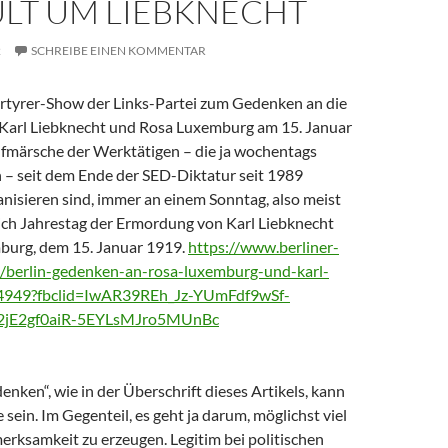
ULT UM LIEBKNECHT
2
SCHREIBE EINEN KOMMENTAR
ärtyrer-Show der Links-Partei zum Gedenken an die
Karl Liebknecht und Rosa Luxemburg am 15. Januar
Aufmärsche der Werktätigen – die ja wochentags
 – seit dem Ende der SED-Diktatur seit 1989
nisieren sind, immer an einem Sonntag, also meist
lich Jahrestag der Ermordung von Karl Liebknecht
burg, dem 15. Januar 1919.
https://www.berliner-
s/berlin-gedenken-an-rosa-luxemburg-und-karl-
204949?fbclid=IwAR39REh_Jz-YUmFdf9wSf-
jE2gf0aiR-5EYLsMJro5MUnBc
enken“, wie in der Überschrift dieses Artikels, kann
 sein. Im Gegenteil, es geht ja darum, möglichst viel
erksamkeit zu erzeugen. Legitim bei politischen