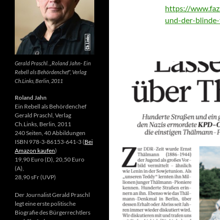
https://www.faz.
und-der-blinde
Gerald Praschl. „Roland Jahn- Ein
Rebell als Behördenchef“, Verlag
Ch.Links, Berlin, 2011
Roland Jahn
Ein Rebell als Behördenchef
Gerald Praschl, Verlag
Ch.Links, Berlin, 2011
240 Seiten, 40 Abbildungen
ISBN 978-3-86153-641-3 (
Bei
Amazon kaufen
)
19,90 Euro (D), 20,50 Euro
(A),
28,90 sFr (UVP)
Der Journalist Gerald Praschl
legt eine erste politische
Biografie des Bürgerrechtlers