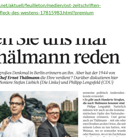
net/aktuell/feuilleton/medien/ost-zeitschriften-
-fleck-des-westens-17815983.html?premium