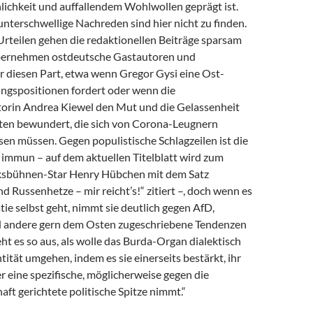
lichkeit und auffallendem Wohlwollen geprägt ist.
nterschwellige Nachreden sind hier nicht zu finden.
Urteilen gehen die redaktionellen Beiträge sparsam
bernehmen ostdeutsche Gastautoren und
r diesen Part, etwa wenn Gregor Gysi eine Ost-
ngspositionen fordert oder wenn die
rin An­drea Kiewel den Mut und die Gelassenheit
ten bewundert, die sich von Corona-Leugnern
en müssen. Gegen populistische Schlagzeilen ist die
t immun – auf dem aktuellen Titelblatt wird zum
lksbühnen-Star Henry Hübchen mit dem Satz
Russenhetze – mir reicht’s!“ zitiert –, doch wenn es
e selbst geht, nimmt sie deutlich gegen AfD,
 andere gern dem Osten zugeschriebene Tendenzen
ieht es so aus, als wolle das Burda-Organ dialektisch
tität umgehen, indem es sie einerseits bestärkt, ihr
r eine spezifische, möglicherweise gegen die
ft gerichtete politische Spitze nimmt.“