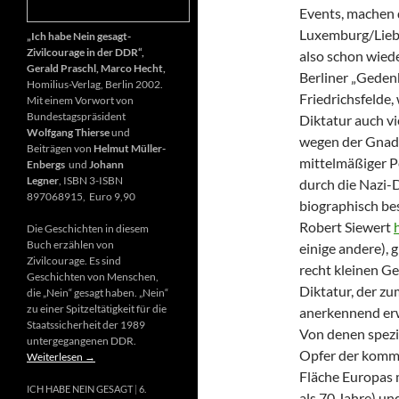
Events, machen 
Luxemburg/Liebk
„Ich habe Nein gesagt-
Zivilcourage in der DDR“,
also schon wiede
Gerald Praschl, Marco Hecht,
Berliner „Gedenk
Homilius-Verlag, Berlin 2002.
Friedrichsfelde
Mit einem Vorwort von
Bundestagspräsident
Diktatur auch vi
Wolfgang Thierse
und
wegen der Gnade
Beiträgen von
Helmut Müller-
mittelmäßiger P
Enbergs
und
Johann
Legner
, ISBN 3-ISBN
durch die Nazi-D
897068915, Euro 9,90
biographisch be
Robert Siewert
Die Geschichten in diesem
Buch erzählen von
einige andere), 
Zivilcourage. Es sind
recht kleinen G
Geschichten von Menschen,
Diktatur, der zu
die „Nein“ gesagt haben. „Nein“
zu einer Spitzeltätigkeit für die
anerkennend erw
Staatssicherheit der 1989
Von denen spezie
untergegangenen DDR.
Opfer der kommu
Weiterlesen
→
Fläche Europas m
ICH HABE NEIN GESAGT
6.
als 70 Jahre) u