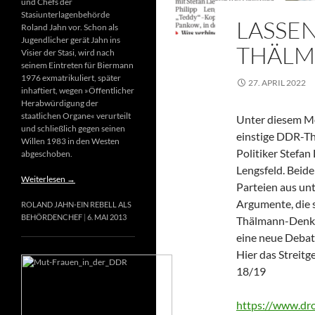
und Chefs der
Stasiunterlagenbehörde
LASSEN
Roland Jahn vor. Schon als
Jugendlicher gerät Jahn ins
THÄLM
Visier der Stasi, wird nach
seinem Eintreten für Biermann
1976 exmatrikuliert, später
27. APRIL 2022
inhaftiert, wegen »Öffentlicher
Herabwürdigung der
staatlichen Organe« verurteilt
Unter diesem Mot
und schließlich gegen seinen
einstige DDR-T
Willen 1983 in den Westen
Politiker Stefan
abgeschoben.
Lengsfeld. Beide
Weiterlesen
→
Parteien aus un
Argumente, die s
ROLAND JAHN-EIN REBELL ALS
BEHÖRDENCHEF
6. MAI 2013
Thälmann-Denkma
eine neue Debat
Hier das Streitg
18/19
https://www.d