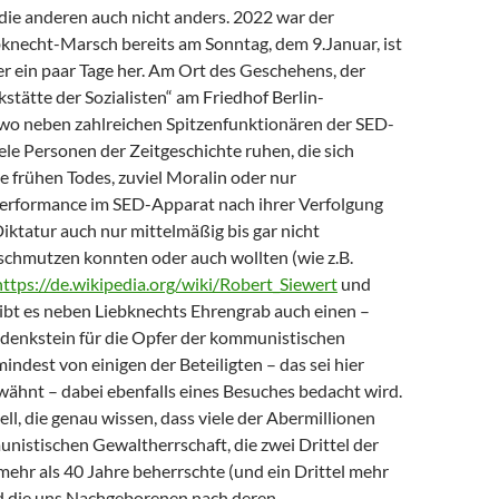
die anderen auch nicht anders. 2022 war der
necht-Marsch bereits am Sonntag, dem 9.Januar, ist
r ein paar Tage her. Am Ort des Geschehens, der
stätte der Sozialisten“ am Friedhof Berlin-
, wo neben zahlreichen Spitzenfunktionären der SED-
ele Personen der Zeitgeschichte ruhen, die sich
 frühen Todes, zuviel Moralin oder nur
erformance im SED-Apparat nach ihrer Verfolgung
iktatur auch nur mittelmäßig bis gar nicht
schmutzen konnten oder auch wollten (wie z.B.
https://de.wikipedia.org/wiki/Robert_Siewert
und
gibt es neben Liebknechts Ehrengrab auch einen –
edenkstein für die Opfer der kommunistischen
mindest von einigen der Beteiligten – das sei hier
ähnt – dabei ebenfalls eines Besuches bedacht wird.
ll, die genau wissen, dass viele der Abermillionen
nistischen Gewaltherrschaft, die zwei Drittel der
ehr als 40 Jahre beherrschte (und ein Drittel mehr
nd die uns Nachgeborenen nach deren