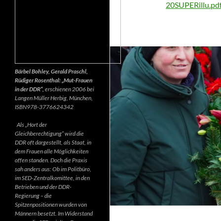
20SUPERillu.pd
Bärbel Bohley, Gerald Praschl,
Rüdiger Rosenthal: „Mut-Frauen
in der DDR“,
erschienen 2006 bei
Langen Müller Herbig, München,
ISBN978-3776624342
Als „Hort der
Gleichberechtigung“ wird die
DDR oft dargestellt, als Staat, in
dem Frauen alle Möglichkeiten
offen standen. Doch die Praxis
sah anders aus: Ob im Politbüro,
im SED-Zentralkomittee, in den
Betrieben und der DDR-
Regierung – die
Spitzenpositionen wurden von
Männern besetzt. Im Widerstand