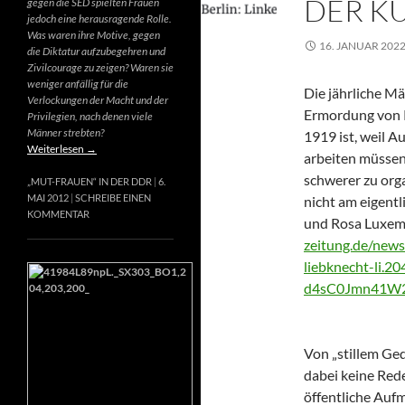
DER K
gegen die SED spielten Frauen
jedoch eine herausragende Rolle.
Was waren ihre Motive, gegen
16. JANUAR 202
die Diktatur aufzubegehren und
Zivilcourage zu zeigen? Waren sie
weniger anfällig für die
Die jährliche M
Verlockungen der Macht und der
Ermordung von 
Privilegien, nach denen viele
Männer strebten?
1919 ist, weil 
Weiterlesen
→
arbeiten müssen
schwerer zu orga
„MUT-FRAUEN“ IN DER DDR
6.
MAI 2012
SCHREIBE EINEN
nicht am eigent
KOMMENTAR
und Rosa Luxem
zeitung.de/new
liebknecht-li.
d4sC0Jmn41W2
Von „stillem Ged
dabei keine Rede
öffentliche Aufm