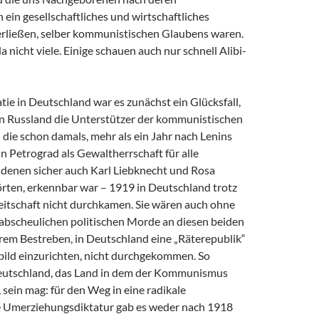
in gesellschaftliches und wirtschaftliches
erließen, selber kommunistischen Glaubens waren.
a nicht viele. Einige schauen auch nur schnell Alibi-
ie in Deutschland war es zunächst ein Glücksfall,
 in Russland die Unterstützer der kommunistischen
 die schon damals, mehr als ein Jahr nach Lenins
 Petrograd als Gewaltherrschaft für alle
u denen sicher auch Karl Liebknecht und Rosa
ten, erkennbar war – 1919 in Deutschland trotz
eitschaft nicht durchkamen. Sie wären auch ohne
 abscheulichen politischen Morde an diesen beiden
hrem Bestreben, in Deutschland eine „Räterepublik“
bild einzurichten, nicht durchgekommen. So
Deutschland, das Land in dem der Kommunismus
sein mag: für den Weg in eine radikale
 Umerziehungsdiktatur gab es weder nach 1918