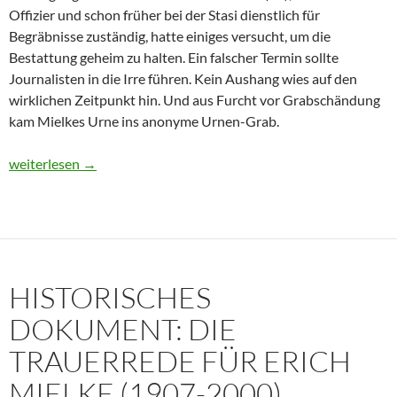
Offizier und schon früher bei der Stasi dienstlich für
Begräbnisse zuständig, hatte einiges versucht, um die
Bestattung geheim zu halten. Ein falscher Termin sollte
Journalisten in die Irre führen. Kein Aushang wies auf den
wirklichen Zeitpunkt hin. Und aus Furcht vor Grabschändung
kam Mielkes Urne ins anonyme Urnen-Grab.
Erich Mielke: Wer weinte um den Herrn der Angst?
weiterlesen
→
HISTORISCHES
DOKUMENT: DIE
TRAUERREDE FÜR ERICH
MIELKE (1907-2000)