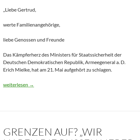
„Liebe Gertrud,
werte Familienangehörige,
liebe Genossen und Freunde
Das Kämpferherz des Ministers für Staatssicherheit der
Deutschen Demokratischen Republik, Armeegeneral a. D.
Erich Mielke, hat am 21. Mai aufgehört zu schlagen.
Historisches Dokument: Die Trauerrede für Erich Mielke (1907
weiterlesen
→
GRENZEN AUF? „WIR