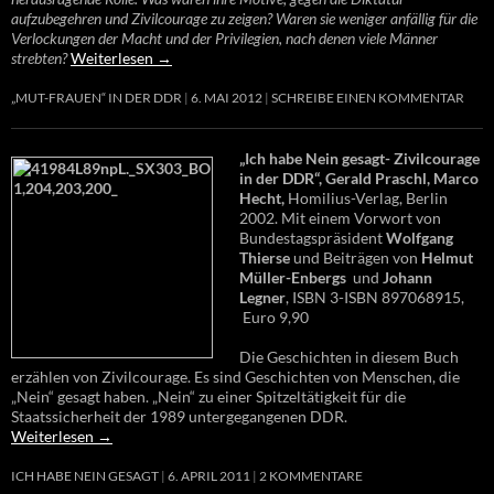
aufzubegehren und Zivilcourage zu zeigen? Waren sie weniger anfällig für die
Verlockungen der Macht und der Privilegien, nach denen viele Männer
strebten?
Weiterlesen
→
„MUT-FRAUEN“ IN DER DDR
6. MAI 2012
SCHREIBE EINEN KOMMENTAR
„Ich habe Nein gesagt- Zivilcourage
in der DDR“, Gerald Praschl, Marco
Hecht,
Homilius-Verlag, Berlin
2002. Mit einem Vorwort von
Bundestagspräsident
Wolfgang
Thierse
und Beiträgen von
Helmut
Müller-Enbergs
und
Johann
Legner
, ISBN 3-ISBN 897068915,
Euro 9,90
Die Geschichten in diesem Buch
erzählen von Zivilcourage. Es sind Geschichten von Menschen, die
„Nein“ gesagt haben. „Nein“ zu einer Spitzeltätigkeit für die
Staatssicherheit der 1989 untergegangenen DDR.
Weiterlesen
→
ICH HABE NEIN GESAGT
6. APRIL 2011
2 KOMMENTARE