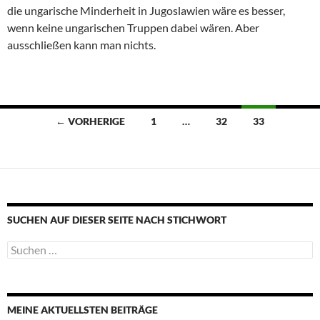
die ungarische Minderheit in Jugoslawien wäre es besser,
wenn keine ungarischen Truppen dabei wären. Aber
ausschließen kann man nichts.
Beitragsnavigation
← VORHERIGE
1
…
32
33
SUCHEN AUF DIESER SEITE NACH STICHWORT
Suche
nach:
MEINE AKTUELLSTEN BEITRÄGE