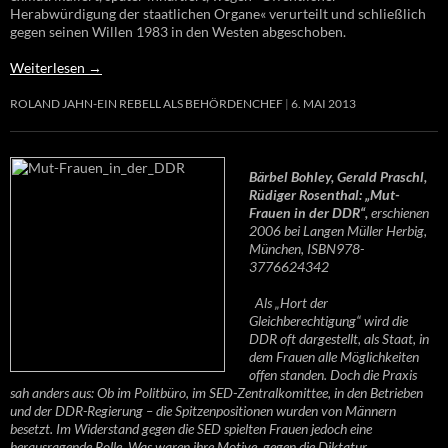
Herabwürdigung der staatlichen Organe« verurteilt und schließlich
gegen seinen Willen 1983 in den Westen abgeschoben.
Weiterlesen
→
ROLAND JAHN-EIN REBELL ALS BEHÖRDENCHEF
6. MAI 2013
Bärbel Bohley, Gerald Praschl,
Rüdiger Rosenthal: „Mut-
Frauen in der DDR“,
erschienen
2006 bei Langen Müller Herbig,
München, ISBN978-
3776624342
Als „Hort der
Gleichberechtigung“ wird die
DDR oft dargestellt, als Staat, in
dem Frauen alle Möglichkeiten
offen standen. Doch die Praxis
sah anders aus: Ob im Politbüro, im SED-Zentralkomittee, in den Betrieben
und der DDR-Regierung – die Spitzenpositionen wurden von Männern
besetzt. Im Widerstand gegen die SED spielten Frauen jedoch eine
herausragende Rolle. Was waren ihre Motive, gegen die Diktatur