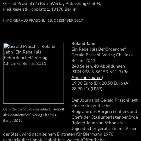
Gerald Praschl c/o BurdaVerlag Publishing GmbH,
Heiligegeistkirchplatz 1, 10178 Berlin
INFO GERALD PRASCHL
18. DEZEMBER 2017
Roland Jahn
Ein Rebell als Behördenchef
Gerald Praschl, Verlag Ch.Links,
Berlin, 2011
240 Seiten, 40 Abbildungen
ISBN 978-3-86153-641-3 (
Bei
Amazon kaufen
)
19,90 Euro (D), 20,50 Euro (A),
28,90 sFr (UVP)
Der Journalist Gerald Praschl legt
eine erste politische
Gerald Praschl. „Roland Jahn- Ein Rebell
Biografie des Bürgerrechtlers und
als Behördenchef“, Verlag Ch.Links,
Chefs der Stasiunterlagenbehörde
Berlin, 2011
Roland Jahn vor. Schon als
Jugendlicher gerät Jahn ins Visier
der Stasi, wird nach seinem Eintreten für Biermann 1976
exmatrikuliert, später inhaftiert, wegen »Öffentlicher