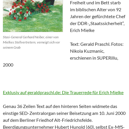
Freiheit und im Bett starb
im biblischen Alter von 92
Jahren der gefürchtete Chef
der DDR-„Staatssicherheit“,
Erich Mielke
Stasi-General Gerhard Neiber, einer von
Mielkes Stellvertretern, verneigt sich vor
Text: Gerald Praschl. Fotos:
seinem Grab
Nikola Kuzmanic,
erschienen in SUPERillu,
2000
Exklusiv auf geraldpraschl.de: Die Trauerrede für Erich Mielke
Genau 36 Zeilen Text auf den hinteren Seiten widmete das
einstige SED-Zentralorgan seiner Beisetzung am 10. Juni 2000
auf dem Berliner Friedhof Alt-Friedrichsfelde.
Beerdigungsunternehmer Hubert Hunold (60), selbst Ex-MfS-