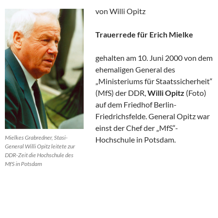
von Willi Opitz
Trauerrede für Erich Mielke
gehalten am 10. Juni 2000 von dem
ehemaligen General des
„Ministeriums für Staatssicherheit“
(MfS) der DDR,
Willi Opitz
(Foto)
auf dem Friedhof Berlin-
Friedrichsfelde. General Opitz war
einst der Chef der „MfS“-
Mielkes Grabredner, Stasi-
Hochschule in Potsdam.
General Willi Opitz leitete zur
DDR-Zeit die Hochschule des
MfS in Potsdam