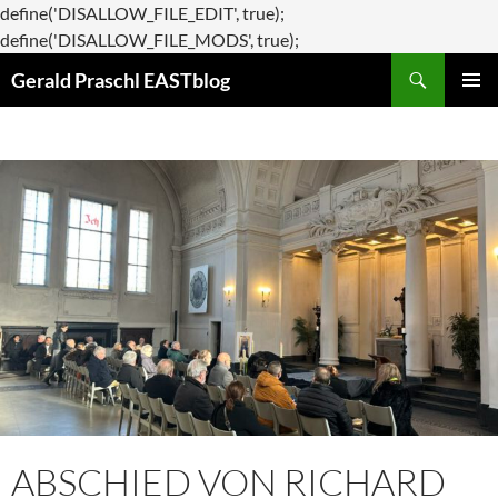
define('DISALLOW_FILE_EDIT', true);
Zum
define('DISALLOW_FILE_MODS', true);
Suchen
Inhalt
Gerald Praschl EASTblog
springen
PRIMÄR
MENÜ
ABSCHIED VON RICHARD