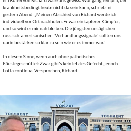
ein Rüffel von Richard wäre uns gewiss. Wolfgang Templin, der
krankheitsbedingt heute nicht da sein kann, schrieb mir
gestern Abend: „Meinen Abschied von Richard werde ich
individuell vor Ort nachholen. Er war ein tapferer Kämpfer,
und so wird er mir nah bleiben. Die jüngsten unsäglichen
russisch-amerikanischen `Verhandlungssignale` sollten uns
darin bestärken so klar zu sein wie er es immer war.´
In diesem Sinne, wenn auch ohne pathetisches
Fäustegeschüttel: Zwar gibt’s kein letztes Gefecht, jedoch –
Lotta continua. Versprochen, Richard.