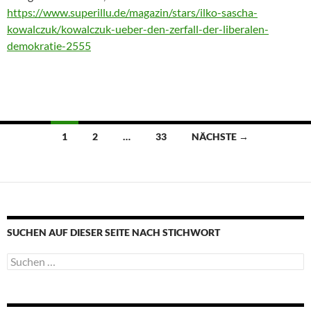
https://www.superillu.de/magazin/stars/ilko-sascha-
kowalczuk/kowalczuk-ueber-den-zerfall-der-liberalen-
demokratie-2555
Beitragsnavigation
1
2
…
33
NÄCHSTE →
SUCHEN AUF DIESER SEITE NACH STICHWORT
Suche
nach: