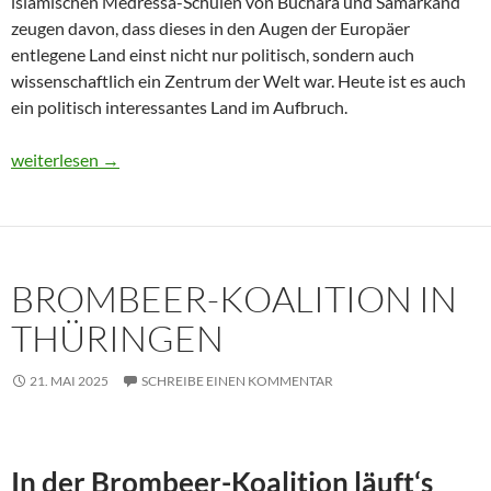
islamischen Medressa-Schulen von Buchara und Samarkand
zeugen davon, dass dieses in den Augen der Europäer
entlegene Land einst nicht nur politisch, sondern auch
wissenschaftlich ein Zentrum der Welt war. Heute ist es auch
ein politisch interessantes Land im Aufbruch.
Usbekistan 2025: Unterwegs in einem Land im Aufbruch
weiterlesen
→
BROMBEER-KOALITION IN
THÜRINGEN
21. MAI 2025
SCHREIBE EINEN KOMMENTAR
In der Brombeer-Koalition läuft‘s