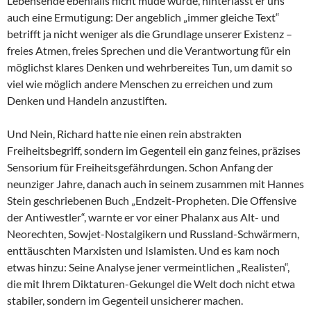
Lebensende ebenfalls nicht müde wurde, hinterlässt er uns
auch eine Ermutigung: Der angeblich „immer gleiche Text“
betrifft ja nicht weniger als die Grundlage unserer Existenz –
freies Atmen, freies Sprechen und die Verantwortung für ein
möglichst klares Denken und wehrbereites Tun, um damit so
viel wie möglich andere Menschen zu erreichen und zum
Denken und Handeln anzustiften.
Und Nein, Richard hatte nie einen rein abstrakten
Freiheitsbegriff, sondern im Gegenteil ein ganz feines, präzises
Sensorium für Freiheitsgefährdungen. Schon Anfang der
neunziger Jahre, danach auch in seinem zusammen mit Hannes
Stein geschriebenen Buch „Endzeit-Propheten. Die Offensive
der Antiwestler“, warnte er vor einer Phalanx aus Alt- und
Neorechten, Sowjet-Nostalgikern und Russland-Schwärmern,
enttäuschten Marxisten und Islamisten. Und es kam noch
etwas hinzu: Seine Analyse jener vermeintlichen „Realisten“,
die mit Ihrem Diktaturen-Gekungel die Welt doch nicht etwa
stabiler, sondern im Gegenteil unsicherer machen.