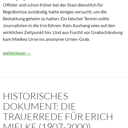
Offizier und schon früher bei der Stasi dienstlich für
Begräbnisse zuständig, hatte einiges versucht, um die
Bestattung geheim zu halten. Ein falscher Termin sollte
Journalisten in die Irre führen. Kein Aushang wies auf den
wirklichen Zeitpunkt hin. Und aus Furcht vor Grabschändung
kam Mielkes Urne ins anonyme Urnen-Grab.
Erich Mielke: Wer weinte um den Herrn der Angst?
weiterlesen
→
HISTORISCHES
DOKUMENT: DIE
TRAUERREDE FÜR ERICH
MIELKE (1907-2000)