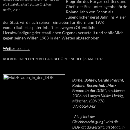
Biografie des Bürgerrechtlers und
als Behördenchef“, Verlag Ch.Links,
Chefs der Stasiunterlagenbehörde
Berlin, 2011
Roland Jahn vor. Schon als
Jugendlicher gerät Jahn ins Visier
der Stasi, wird nach seinem Eintreten für Biermann 1976
exmatrikuliert, später inhaftiert, wegen »Öffentlicher
Herabwürdigung der staatlichen Organe« verurteilt und schließlich
gegen seinen Willen 1983 in den Westen abgeschoben.
Weiterlesen
→
ROLAND JAHN-EIN REBELL ALS BEHÖRDENCHEF
6. MAI 2013
Bärbel Bohley, Gerald Praschl,
Rüdiger Rosenthal: „Mut-
Frauen in der DDR“,
erschienen
2006 bei Langen Müller Herbig,
München, ISBN978-
3776624342
Als „Hort der
Gleichberechtigung“ wird die
DDR oft dargestellt, als Staat, in