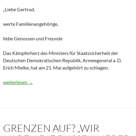
„Liebe Gertrud,
werte Familienangehörige,
liebe Genossen und Freunde
Das Kämpferherz des Ministers für Staatssicherheit der
Deutschen Demokratischen Republik, Armeegeneral a. D.
Erich Mielke, hat am 21. Mai aufgehört zu schlagen.
Historisches Dokument: Die Trauerrede für Erich Mielke (1907
weiterlesen
→
GRENZEN AUF? „WIR