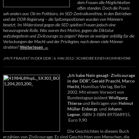
dem Frauen alle Möglichkeiten
offen standen. Doch die Praxis
sah anders aus: Ob im Politbüro, im SED-Zentralkomittee, in den Betrieben
und der DDR-Regierung – die Spitzenpositionen wurden von Männern
besetzt. Im Widerstand gegen die SED spielten Frauen jedoch eine
herausragende Rolle. Was waren ihre Motive, gegen die Diktatur
aufzubegehren und Zivilcourage zu zeigen? Waren sie weniger anfällig für die
Verlockungen der Macht und der Privilegien, nach denen viele Männer
strebten?
Weiterlesen
→
„MUT-FRAUEN“ IN DER DDR
6. MAI 2012
SCHREIBE EINEN KOMMENTAR
„Ich habe Nein gesagt- Zivilcourage
in der DDR“, Gerald Praschl, Marco
Hecht,
Homilius-Verlag, Berlin
2002. Mit einem Vorwort von
Bundestagspräsident
Wolfgang
Thierse
und Beiträgen von
Helmut
Müller-Enbergs
und
Johann
Legner
, ISBN 3-ISBN 897068915,
Euro 9,90
Die Geschichten in diesem Buch
erzählen von Zivilcourage. Es sind Geschichten von Menschen, die