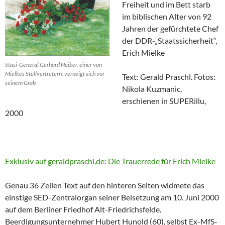
Freiheit und im Bett starb
im biblischen Alter von 92
Jahren der gefürchtete Chef
der DDR-„Staatssicherheit“,
Erich Mielke
Stasi-General Gerhard Neiber, einer von
Mielkes Stellvertretern, verneigt sich vor
Text: Gerald Praschl. Fotos:
seinem Grab
Nikola Kuzmanic,
erschienen in SUPERillu,
2000
Exklusiv auf geraldpraschl.de: Die Trauerrede für Erich Mielke
Genau 36 Zeilen Text auf den hinteren Seiten widmete das
einstige SED-Zentralorgan seiner Beisetzung am 10. Juni 2000
auf dem Berliner Friedhof Alt-Friedrichsfelde.
Beerdigungsunternehmer Hubert Hunold (60), selbst Ex-MfS-