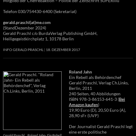
Mitglied der Chefredaktion – Politik der Zeitschrift SUPERillu
Telefon 030/754430-6400 (Sekretariat)
gerald.praschl(at)me.com
(StandDezember 2024)
Gerald Praschl c/o BurdaVerlag Publishing GmbH,
Heiligegeistkirchplatz 1, 10178 Berlin
INFO GERALD PRASCHL
18. DEZEMBER 2017
Roland Jahn
Ein Rebell als Behördenchef
Gerald Praschl, Verlag Ch.Links,
Berlin, 2011
240 Seiten, 40 Abbildungen
ISBN 978-3-86153-641-3 (
Bei
Amazon kaufen
)
19,90 Euro (D), 20,50 Euro (A),
28,90 sFr (UVP)
Der Journalist Gerald Praschl legt
eine erste politische
Gerald Praschl. „Roland Jahn- Ein Rebell