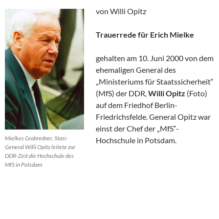
von Willi Opitz
Trauerrede für Erich Mielke
gehalten am 10. Juni 2000 von dem
ehemaligen General des
„Ministeriums für Staatssicherheit“
(MfS) der DDR,
Willi Opitz
(Foto)
auf dem Friedhof Berlin-
Friedrichsfelde. General Opitz war
einst der Chef der „MfS“-
Mielkes Grabredner, Stasi-
Hochschule in Potsdam.
General Willi Opitz leitete zur
DDR-Zeit die Hochschule des
MfS in Potsdam