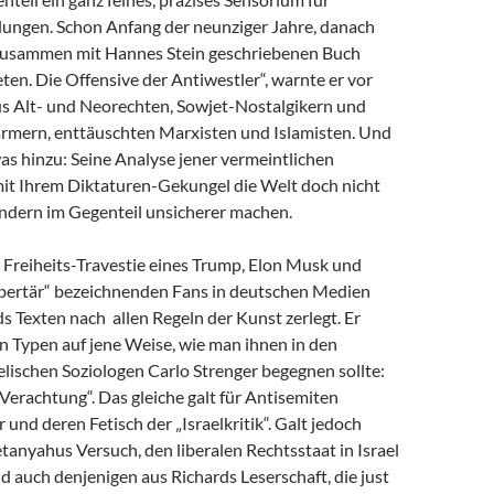
dungen. Schon Anfang der neunziger Jahre, danach
zusammen mit Hannes Stein geschriebenen Buch
en. Die Offensive der Antiwestler“, warnte er vor
us Alt- und Neorechten, Sowjet-Nostalgikern und
mern, enttäuschten Marxisten und Islamisten. Und
as hinzu: Seine Analyse jener vermeintlichen
 mit Ihrem Diktaturen-Gekungel die Welt doch nicht
ondern im Gegenteil unsicherer machen.
e Freiheits-Travestie eines Trump, Elon Musk und
libertär“ bezeichnenden Fans in deutschen Medien
s Texten nach allen Regeln der Kunst zerlegt. Er
n Typen auf jene Weise, wie man ihnen in den
lischen Soziologen Carlo Strenger begegnen sollte:
r Verachtung“. Das gleiche galt für Antisemiten
 und deren Fetisch der „Israelkritik“. Galt jedoch
anyahus Versuch, den liberalen Rechtsstaat in Israel
nd auch denjenigen aus Richards Leserschaft, die just