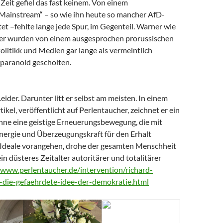
Zeit gefiel das fast keinem. Von einem
 Mainstream“ – so wie ihn heute so mancher AfD-
t –fehlte lange jede Spur, im Gegenteil. Warner wie
er wurden von einem ausgesprochen prorussischen
litikk und Medien gar lange als vermeintlich
paranoid gescholten.
Leider. Darunter litt er selbst am meisten. In einem
tikel, veröffentlicht auf Perlentaucher, zeichnet er ein
Ohne eine geistige Erneuerungsbewegung, die mit
nergie und Überzeugungskraft für den Erhalt
Ideale vorangehen, drohe der gesamten Menschheit
ein düsteres Zeitalter autoritärer und totalitärer
/www.perlentaucher.de/intervention/richard-
-die-gefaehrdete-idee-der-demokratie.html