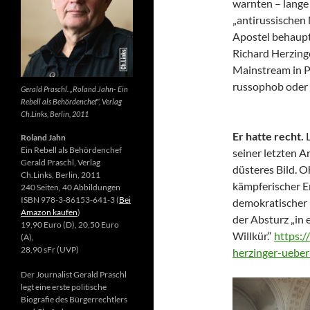
warnten – lange 
„antirussischen
Apostel behaupte
Richard Herzing
Mainstream in Po
russophob oder 
Gerald Praschl. „Roland Jahn- Ein
Rebell als Behördenchef“, Verlag
Ch.Links, Berlin, 2011
Er hatte recht.
Roland Jahn
Ein Rebell als Behördenchef
seiner letzten Ar
Gerald Praschl, Verlag
düsteres Bild. 
Ch.Links, Berlin, 2011
kämpferischer E
240 Seiten, 40 Abbildungen
ISBN 978-3-86153-641-3 (
Bei
demokratischer 
Amazon kaufen
)
der Absturz „in 
19,90 Euro (D), 20,50 Euro
Willkür.“
https:/
(A),
28,90 sFr (UVP)
herzinger-ueber
Der Journalist Gerald Praschl
legt eine erste politische
Biografie des Bürgerrechtlers