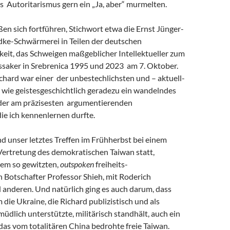
s Autoritarismus gern ein „Ja, aber“ murmelten.
eßen sich fortführen, Stichwort etwa die Ernst Jünger-
ke-Schwärmerei in Teilen der deutschen
keit, das Schweigen maßgeblicher Intellektueller zum
saker in Srebrenica 1995 und 2023 am 7. Oktober.
chard war einer der unbestechlichsten und – aktuell-
 wie geistesgeschichtlich geradezu ein wandelndes
 der am präzisesten argumentierenden
 die ich kennenlernen durfte.
and unser letztes Treffen im Frühherbst bei einem
Vertretung des demokratischen Taiwan statt,
em so gewitzten,
outspoken
freiheits-
 Botschafter Professor Shieh, mit Roderich
 anderen. Und natürlich ging es auch darum, dass
m die Ukraine, die Richard publizistisch und als
müdlich unterstützte, militärisch standhält, auch ein
r das vom totalitären China bedrohte freie Taiwan.