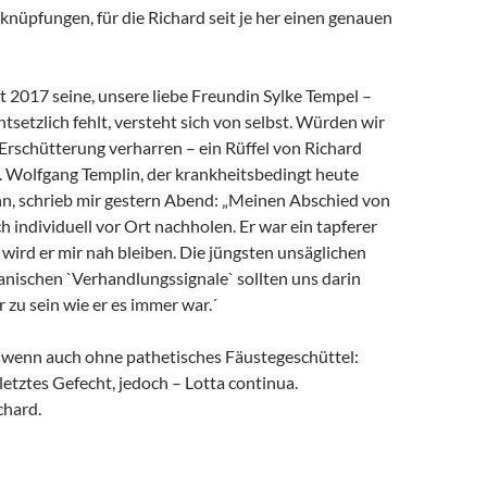
rknüpfungen, für die Richard seit je her einen genauen
it 2017 seine, unsere liebe Freundin Sylke Tempel –
ntsetzlich fehlt, versteht sich von selbst. Würden wir
 Erschütterung verharren – ein Rüffel von Richard
. Wolfgang Templin, der krankheitsbedingt heute
ann, schrieb mir gestern Abend: „Meinen Abschied von
h individuell vor Ort nachholen. Er war ein tapferer
wird er mir nah bleiben. Die jüngsten unsäglichen
anischen `Verhandlungssignale` sollten uns darin
r zu sein wie er es immer war.´
, wenn auch ohne pathetisches Fäustegeschüttel:
 letztes Gefecht, jedoch – Lotta continua.
chard.