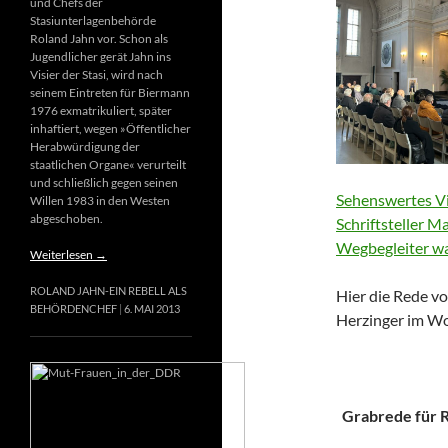
und Chefs der
Stasiunterlagenbehörde
Roland Jahn vor. Schon als
Jugendlicher gerät Jahn ins
Visier der Stasi, wird nach
seinem Eintreten für Biermann
1976 exmatrikuliert, später
inhaftiert, wegen »Öffentlicher
Herabwürdigung der
staatlichen Organe« verurteilt
und schließlich gegen seinen
Sehenswertes Vi
Willen 1983 in den Westen
abgeschoben.
Schriftsteller M
Wegbegleiter wa
Weiterlesen
→
ROLAND JAHN-EIN REBELL ALS
Hier die Rede vo
BEHÖRDENCHEF
6. MAI 2013
Herzinger im Wo
Grabrede für Ri