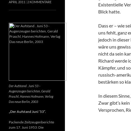
APRIL 2011
2 KOMMENTARE
Existentielle Ve
Blick hatte.
Dass er – wie se
uns fehlt, ganz e
jedoch in dieser
wäre uns gewiss
nicht da sein k
Richard werde ic
Kämpfer, und so 
russisch-amerik
bestärken so kla
Der Aufstand . Juni 53 –
Augenzeugen berichten, Gerald
In diesem Sinne
Praschl, Hannes Hofmann, Verlag
Das neue Berlin, 2003
Zwar gibt’s kein
Versprochen, Ri
„Der Aufstand Juni ’53“.
Packende Zeitzeugenberichte
zum 17. Juni 1953: Die