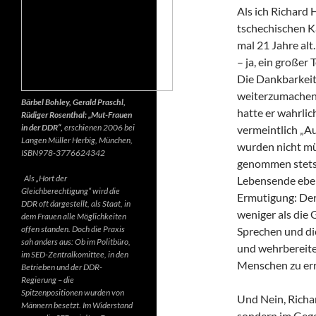
Als ich Richard 
tschechischen K
mal 21 Jahre alt.
– ja, ein großer
Die Dankbarkeit 
weiterzumachen.
Bärbel Bohley, Gerald Praschl,
hatte er wahrlic
Rüdiger Rosenthal: „Mut-Frauen
in der DDR“,
erschienen 2006 bei
vermeintlich „Au
Langen Müller Herbig, München,
wurden nicht mü
ISBN978-3776624342
genommen stets d
Als „Hort der
Lebensende ebenf
Gleichberechtigung“ wird die
Ermutigung: Der 
DDR oft dargestellt, als Staat, in
weniger als die 
dem Frauen alle Möglichkeiten
offen standen. Doch die Praxis
Sprechen und di
sah anders aus: Ob im Politbüro,
und wehrbereite
im SED-Zentralkomittee, in den
Menschen zu err
Betrieben und der DDR-
Regierung – die
Spitzenpositionen wurden von
Und Nein, Richar
Männern besetzt. Im Widerstand
sondern im Gegen