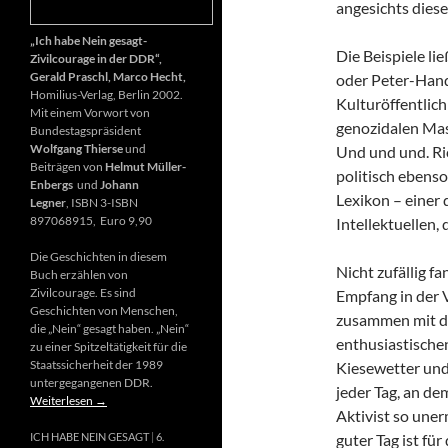
angesichts diese
„Ich habe Nein gesagt-
Die Beispiele li
Zivilcourage in der DDR“,
Gerald Praschl, Marco Hecht,
oder Peter-Hand
Homilius-Verlag, Berlin 2002.
Kulturöffentlich
Mit einem Vorwort von
genozidalen Mas
Bundestagspräsident
Wolfgang Thierse
und
Und und und. Ri
Beiträgen von
Helmut Müller-
politisch ebenso
Enbergs
und
Johann
Lexikon – einer
Legner
, ISBN 3-ISBN
897068915, Euro 9,90
Intellektuellen,
Die Geschichten in diesem
Nicht zufällig f
Buch erzählen von
Zivilcourage. Es sind
Empfang in der 
Geschichten von Menschen,
zusammen mit d
die „Nein“ gesagt haben. „Nein“
enthusiastischen
zu einer Spitzeltätigkeit für die
Staatssicherheit der 1989
Kiesewetter und
untergegangenen DDR.
jeder Tag, an de
Weiterlesen
→
Aktivist so uner
guter Tag ist fü
ICH HABE NEIN GESAGT
6.