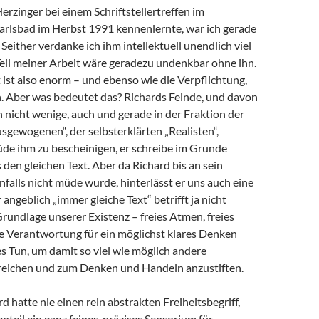
Herzinger bei einem Schriftstellertreffen im
arlsbad im Herbst 1991 kennenlernte, war ich gerade
 Seither verdanke ich ihm intellektuell unendlich viel
 Teil meiner Arbeit wäre geradezu undenkbar ohne ihn.
ist also enorm – und ebenso wie die Verpflichtung,
 Aber was bedeutet das? Richards Feinde, und davon
h nicht wenige, auch und gerade in der Fraktion der
sgewogenen“, der selbsterklärten „Realisten“,
de ihm zu bescheinigen, er schreibe im Grunde
en gleichen Text. Aber da Richard bis an sein
alls nicht müde wurde, hinterlässt er uns auch eine
angeblich „immer gleiche Text“ betrifft ja nicht
Grundlage unserer Existenz – freies Atmen, freies
e Verantwortung für ein möglichst klares Denken
s Tun, um damit so viel wie möglich andere
eichen und zum Denken und Handeln anzustiften.
d hatte nie einen rein abstrakten Freiheitsbegriff,
teil ein ganz feines, präzises Sensorium für