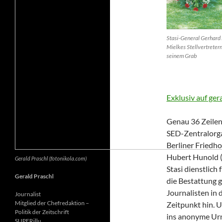
Stasi-General Gerhard 
Mielkes Stellvertretern
seinem Grab
Exklusiv auf ger
Genau 36 Zeilen 
SED-Zentralorga
Berliner Friedh
Hubert Hunold (6
Gerald Praschl (fotonikola.com)
Stasi dienstlich
Gerald Praschl
die Bestattung g
Journalisten in 
Journalist
Mitglied der Chefredaktion –
Zeitpunkt hin. 
Politik der Zeitschrift
ins anonyme Ur
SUPERillu