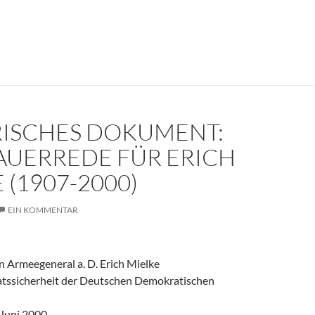
er weinte um den Herrn der Angst?
RISCHES DOKUMENT:
AUERREDE FÜR ERICH
 (1907-2000)
EIN KOMMENTAR
 Armeegeneral a. D. Erich Mielke
aatssicherheit der Deutschen Demokratischen
 Juni 2000