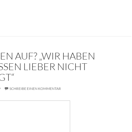
kument: Die Trauerrede für Erich Mielke (1907-2000)
EN AUF? „WIR HABEN
SSEN LIEBER NICHT
GT“
9
SCHREIBE EINEN KOMMENTAR