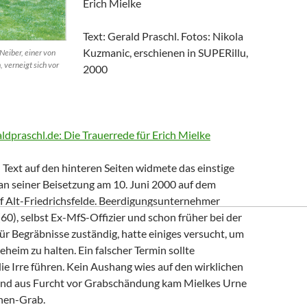
Erich Mielke
Text: Gerald Praschl. Fotos: Nikola
Kuzmanic, erschienen in SUPERillu,
Neiber, einer von
, verneigt sich vor
2000
aldpraschl.de: Die Trauerrede für Erich Mielke
Text auf den hinteren Seiten widmete das einstige
n seiner Beisetzung am 10. Juni 2000 auf dem
of Alt-Friedrichsfelde. Beerdigungsunternehmer
0), selbst Ex-MfS-Offizier und schon früher bei der
 für Begräbnisse zuständig, hatte einiges versucht, um
eheim zu halten. Ein falscher Termin sollte
die Irre führen. Kein Aushang wies auf den wirklichen
Und aus Furcht vor Grabschändung kam Mielkes Urne
nen-Grab.