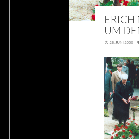
ERICH 
UM DE
28. JUNI 2000