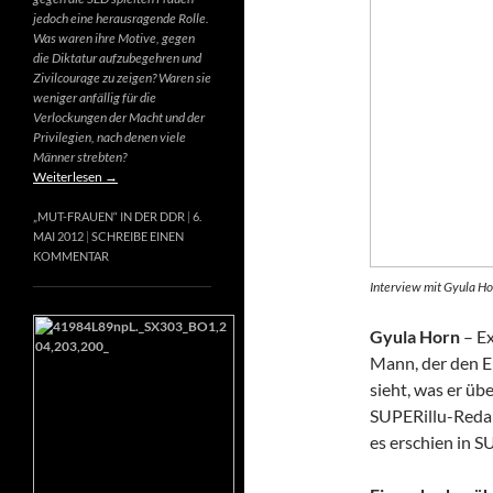
jedoch eine herausragende Rolle.
Was waren ihre Motive, gegen
die Diktatur aufzubegehren und
Zivilcourage zu zeigen? Waren sie
weniger anfällig für die
Verlockungen der Macht und der
Privilegien, nach denen viele
Männer strebten?
Weiterlesen
→
„MUT-FRAUEN“ IN DER DDR
6.
MAI 2012
SCHREIBE EINEN
KOMMENTAR
Interview mit Gyula Ho
Gyula Horn
– Ex
Mann, der den E
sieht, was er üb
SUPERillu-Redak
es erschien in S