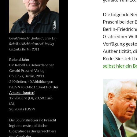
Die folgende Re
Praschl bei der 
Berlin-Friedrich
Grabredner Willi
Gerald Praschl. „Roland Jahn- Ein
Verfügung gestel
Rebell als Behördenchef“, Verlag
Ch.Links, Berlin, 2011
Authentizität, d
Rede. Sie steht 
Roland Jahn
Ein Rebell als Behördenchef
selbst hier ein 
Gerald Praschl, Verlag
Ch.Links, Berlin, 2011
240 Seiten, 40 Abbildungen
ISBN 978-3-86153-641-3 (
Bei
Amazon kaufen
)
19,90 Euro (D), 20,50 Euro
(A),
28,90 sFr (UVP)
Der Journalist Gerald Praschl
legt eine erste politische
Biografie des Bürgerrechtlers
und Chefs der