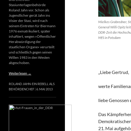
Stasiunterlagenbehörde
Roland Jahn vor. Schon als
Jugendlicher gerät Jahn ins
Visier der Stasi, wird nach
Mielkes Grabredner, St
seinem Eintreten für Biermann
General Willi Opitz leit
1976 exmatrikuliert, später
DDR-Zeit die Hochschu
inhaftiert, wegen »Öffentlicher
MfS in Potsdam
Herabwürdigung der
staatlichen Organe« verurteilt
und schließlich gegen seinen
Willen 1983 in den Westen
abgeschoben.
„Liebe Gertrud,
Weiterlesen
→
ROLAND JAHN-EIN REBELL ALS
werte Familiena
BEHÖRDENCHEF
6. MAI 2013
liebe Genossen
Das Kämpferherz
Demokratischen 
21. Mai aufgehör