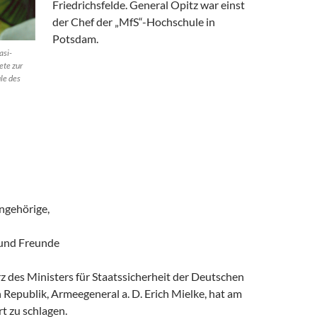
Friedrichsfelde. General Opitz war einst
der Chef der „MfS“-Hochschule in
Potsdam.
asi-
ete zur
le des
ngehörige,
 und Freunde
 des Ministers für Staatssicherheit der Deutschen
Republik, Armeegeneral a. D. Erich Mielke, hat am
t zu schlagen.