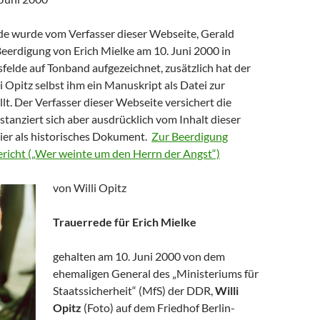
de wurde vom Verfasser dieser Webseite, Gerald
Beerdigung von Erich Mielke am 10. Juni 2000 in
sfelde auf Tonband aufgezeichnet, zusätzlich hat der
 Opitz selbst ihm ein Manuskript als Datei zur
lt. Der Verfasser dieser Webseite versichert die
istanziert sich aber ausdrücklich vom Inhalt dieser
hier als historisches Dokument.
Zur Beerdigung
Bericht („Wer weinte um den Herrn der Angst“)
von Willi Opitz
Trauerrede für Erich Mielke
gehalten am 10. Juni 2000 von dem
ehemaligen General des „Ministeriums für
Staatssicherheit“ (MfS) der DDR,
Willi
Opitz
(Foto) auf dem Friedhof Berlin-