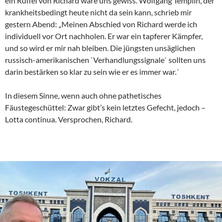
ein Rüffel von Richard wäre uns gewiss. Wolfgang Templin, der
krankheitsbedingt heute nicht da sein kann, schrieb mir
gestern Abend: „Meinen Abschied von Richard werde ich
individuell vor Ort nachholen. Er war ein tapferer Kämpfer,
und so wird er mir nah bleiben. Die jüngsten unsäglichen
russisch-amerikanischen `Verhandlungssignale` sollten uns
darin bestärken so klar zu sein wie er es immer war.´
In diesem Sinne, wenn auch ohne pathetisches
Fäustegeschüttel: Zwar gibt’s kein letztes Gefecht, jedoch –
Lotta continua. Versprochen, Richard.