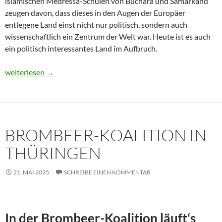
islamischen Medressa-Schulen von Buchara und Samarkand
zeugen davon, dass dieses in den Augen der Europäer
entlegene Land einst nicht nur politisch, sondern auch
wissenschaftlich ein Zentrum der Welt war. Heute ist es auch
ein politisch interessantes Land im Aufbruch.
Usbekistan 2025: Unterwegs in einem Land im Aufbruch
weiterlesen
→
BROMBEER-KOALITION IN
THÜRINGEN
21. MAI 2025
SCHREIBE EINEN KOMMENTAR
In der Brombeer-Koalition läuft‘s