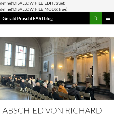
define('DISALLOW_FILE_EDIT', true);
Zum
define('DISALLOW_FILE_MODS', true);
Suchen
Inhalt
Gerald Praschl EASTblog
springen
PRIMÄR
MENÜ
ABSCHIED VON RICHARD