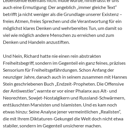
Lebensende ebenfalls nicht müde wurde, hinterlässt er uns
auch eine Ermutigung: Der angeblich „immer gleiche Text“
betrifft ja nicht weniger als die Grundlage unserer Existenz –
freies Atmen, freies Sprechen und die Verantwortung für ein
möglichst klares Denken und wehrbereites Tun, um damit so
viel wie möglich andere Menschen zu erreichen und zum
Denken und Handeln anzustiften.
Und Nein, Richard hatte nie einen rein abstrakten
Freiheitsbegriff, sondern im Gegenteil ein ganz feines, präzises
Sensorium für Freiheitsgefährdungen. Schon Anfang der
neunziger Jahre, danach auch in seinem zusammen mit Hannes
Stein geschriebenen Buch „Endzeit-Propheten. Die Offensive
der Antiwestler“, warnte er vor einer Phalanx aus Alt- und
Neorechten, Sowjet-Nostalgikern und Russland-Schwärmern,
enttäuschten Marxisten und Islamisten. Und es kam noch
etwas hinzu: Seine Analyse jener vermeintlichen „Realisten“,
die mit Ihrem Diktaturen-Gekungel die Welt doch nicht etwa
stabiler, sondern im Gegenteil unsicherer machen.