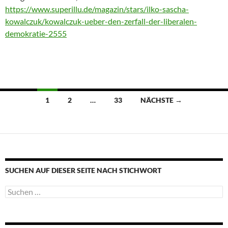
https://www.superillu.de/magazin/stars/ilko-sascha-
kowalczuk/kowalczuk-ueber-den-zerfall-der-liberalen-
demokratie-2555
Beitragsnavigation
1
2
…
33
NÄCHSTE →
SUCHEN AUF DIESER SEITE NACH STICHWORT
Suche
nach: