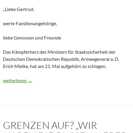
„Liebe Gertrud,
werte Familienangehörige,
liebe Genossen und Freunde
Das Kämpferherz des Ministers für Staatssicherheit der
Deutschen Demokratischen Republik, Armeegeneral a. D.
Erich Mielke, hat am 21. Mai aufgehört zu schlagen.
Historisches Dokument: Die Trauerrede für Erich Mielke (1907
weiterlesen
→
GRENZEN AUF? „WIR