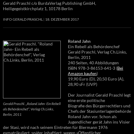
Gerald Praschl c/o BurdaVerlag Publishing GmbH,
Heiligegeistkirchplatz 1, 10178 Berlin
INFO GERALD PRASCHL
18. DEZEMBER 2017
Roland Jahn
Ein Rebell als Behördenchef
Gerald Praschl, Verlag Ch.Links,
Berlin, 2011
240 Seiten, 40 Abbildungen
ISBN 978-3-86153-641-3 (
Bei
Amazon kaufen
)
19,90 Euro (D), 20,50 Euro (A),
28,90 sFr (UVP)
Der Journalist Gerald Praschl legt
eine erste politische
Gerald Praschl. „Roland Jahn- Ein Rebell
Biografie des Bürgerrechtlers und
als Behördenchef“, Verlag Ch.Links,
Chefs der Stasiunterlagenbehörde
Berlin, 2011
Roland Jahn vor. Schon als
Jugendlicher gerät Jahn ins Visier
der Stasi, wird nach seinem Eintreten für Biermann 1976
exmatrikuliert, später inhaftiert, wegen »Öffentlicher