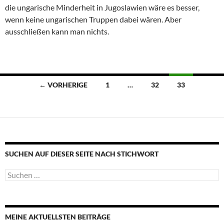
die ungarische Minderheit in Jugoslawien wäre es besser,
wenn keine ungarischen Truppen dabei wären. Aber
ausschließen kann man nichts.
Beitragsnavigation
← VORHERIGE
1
…
32
33
SUCHEN AUF DIESER SEITE NACH STICHWORT
Suche
nach:
MEINE AKTUELLSTEN BEITRÄGE