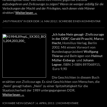
aufzubegehren und Zivilcourage zu zeigen? Waren sie weniger anfällig für die
Verlockungen der Macht und der Privilegien, nach denen viele Männer
strebten?
Weiterlesen
→
„MUT-FRAUEN“ IN DER DDR
6. MAI 2012
SCHREIBE EINEN KOMMENTAR
„Ich habe Nein gesagt- Zivilcourage
in der DDR“, Gerald Praschl, Marco
Hecht,
Homilius-Verlag, Berlin
2002. Mit einem Vorwort von
Bundestagspräsident
Wolfgang
Thierse
und Beiträgen von
Helmut
Müller-Enbergs
und
Johann
Legner
, ISBN 3-ISBN 897068915,
Euro 9,90
Die Geschichten in diesem Buch
erzählen von Zivilcourage. Es sind Geschichten von Menschen, die
„Nein“ gesagt haben. „Nein“ zu einer Spitzeltätigkeit für die
Staatssicherheit der 1989 untergegangenen DDR.
Weiterlesen
→
ICH HABE NEIN GESAGT
6. APRIL 2011
2 KOMMENTARE