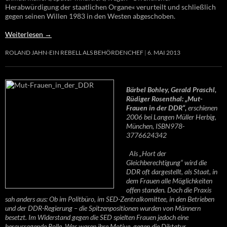
Herabwürdigung der staatlichen Organe« verurteilt und schließlich
gegen seinen Willen 1983 in den Westen abgeschoben.
Weiterlesen
→
ROLAND JAHN-EIN REBELL ALS BEHÖRDENCHEF
6. MAI 2013
Bärbel Bohley, Gerald Praschl,
Rüdiger Rosenthal: „Mut-
Frauen in der DDR“,
erschienen
2006 bei Langen Müller Herbig,
München, ISBN978-
3776624342
Als „Hort der
Gleichberechtigung“ wird die
DDR oft dargestellt, als Staat, in
dem Frauen alle Möglichkeiten
offen standen. Doch die Praxis
sah anders aus: Ob im Politbüro, im SED-Zentralkomittee, in den Betrieben
und der DDR-Regierung – die Spitzenpositionen wurden von Männern
besetzt. Im Widerstand gegen die SED spielten Frauen jedoch eine
herausragende Rolle. Was waren ihre Motive, gegen die Diktatur