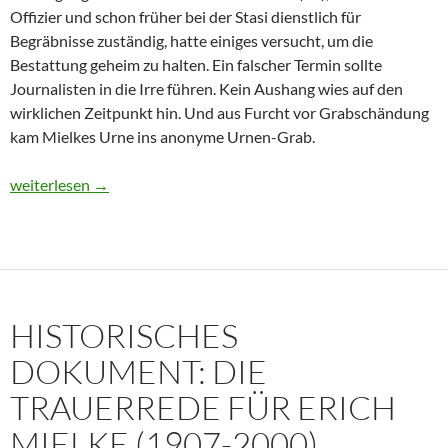
Offizier und schon früher bei der Stasi dienstlich für
Begräbnisse zuständig, hatte einiges versucht, um die
Bestattung geheim zu halten. Ein falscher Termin sollte
Journalisten in die Irre führen. Kein Aushang wies auf den
wirklichen Zeitpunkt hin. Und aus Furcht vor Grabschändung
kam Mielkes Urne ins anonyme Urnen-Grab.
Erich Mielke: Wer weinte um den Herrn der Angst?
weiterlesen
→
HISTORISCHES
DOKUMENT: DIE
TRAUERREDE FÜR ERICH
MIELKE (1907-2000)