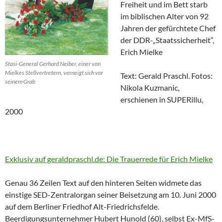
Freiheit und im Bett starb
im biblischen Alter von 92
Jahren der gefürchtete Chef
der DDR-„Staatssicherheit“,
Erich Mielke
Stasi-General Gerhard Neiber, einer von
Mielkes Stellvertretern, verneigt sich vor
Text: Gerald Praschl. Fotos:
seinem Grab
Nikola Kuzmanic,
erschienen in SUPERillu,
2000
Exklusiv auf geraldpraschl.de: Die Trauerrede für Erich Mielke
Genau 36 Zeilen Text auf den hinteren Seiten widmete das
einstige SED-Zentralorgan seiner Beisetzung am 10. Juni 2000
auf dem Berliner Friedhof Alt-Friedrichsfelde.
Beerdigungsunternehmer Hubert Hunold (60), selbst Ex-MfS-