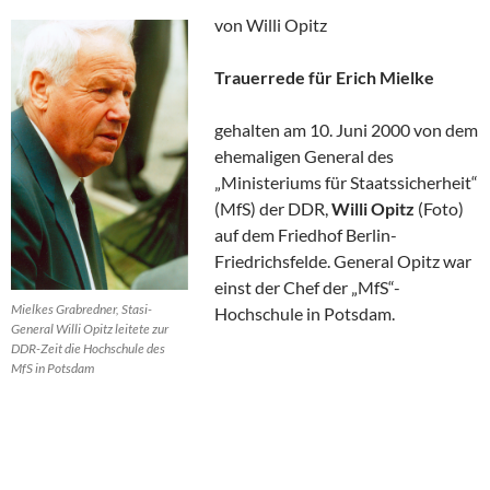
von Willi Opitz
Trauerrede für Erich Mielke
gehalten am 10. Juni 2000 von dem
ehemaligen General des
„Ministeriums für Staatssicherheit“
(MfS) der DDR,
Willi Opitz
(Foto)
auf dem Friedhof Berlin-
Friedrichsfelde. General Opitz war
einst der Chef der „MfS“-
Mielkes Grabredner, Stasi-
Hochschule in Potsdam.
General Willi Opitz leitete zur
DDR-Zeit die Hochschule des
MfS in Potsdam