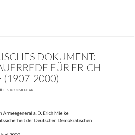
er weinte um den Herrn der Angst?
RISCHES DOKUMENT:
AUERREDE FÜR ERICH
 (1907-2000)
EIN KOMMENTAR
 Armeegeneral a. D. Erich Mielke
aatssicherheit der Deutschen Demokratischen
 Juni 2000