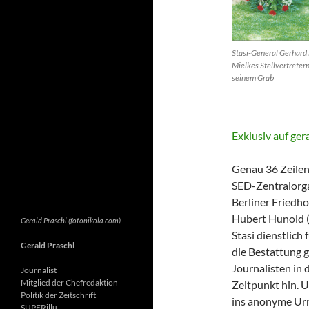
Stasi-General Gerhard 
Mielkes Stellvertretern
seinem Grab
Exklusiv auf ger
Genau 36 Zeilen 
SED-Zentralorga
Berliner Friedh
Hubert Hunold (6
Gerald Praschl (fotonikola.com)
Stasi dienstlich
Gerald Praschl
die Bestattung g
Journalisten in 
Journalist
Mitglied der Chefredaktion –
Zeitpunkt hin. 
Politik der Zeitschrift
ins anonyme Ur
SUPERillu