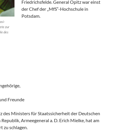
Friedrichsfelde. General Opitz war einst
der Chef der „MfS“-Hochschule in
Potsdam.
asi-
ete zur
le des
ngehörige,
 und Freunde
 des Ministers für Staatssicherheit der Deutschen
Republik, Armeegeneral a. D. Erich Mielke, hat am
t zu schlagen.