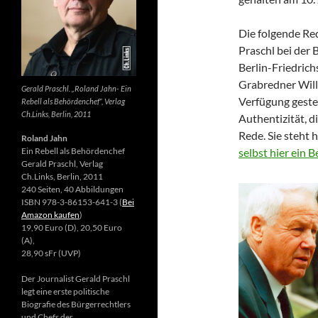
Die folgende Re
Praschl bei der 
Berlin-Friedrich
Grabredner Willi
Gerald Praschl. „Roland Jahn- Ein
Verfügung gestel
Rebell als Behördenchef“, Verlag
Ch.Links, Berlin, 2011
Authentizität, d
Rede. Sie steht 
Roland Jahn
Ein Rebell als Behördenchef
selbst hier ein 
Gerald Praschl, Verlag
Ch.Links, Berlin, 2011
240 Seiten, 40 Abbildungen
ISBN 978-3-86153-641-3 (
Bei
Amazon kaufen
)
19,90 Euro (D), 20,50 Euro
(A),
28,90 sFr (UVP)
Der Journalist Gerald Praschl
legt eine erste politische
Biografie des Bürgerrechtlers
und Chefs der