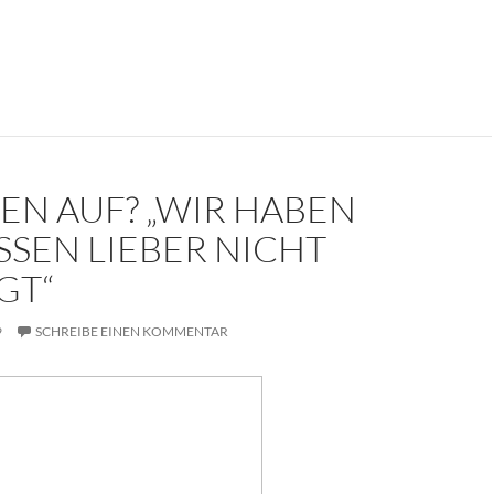
kument: Die Trauerrede für Erich Mielke (1907-2000)
EN AUF? „WIR HABEN
SSEN LIEBER NICHT
GT“
9
SCHREIBE EINEN KOMMENTAR