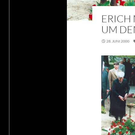
ERICH 
UM DE
28. JUNI 2000