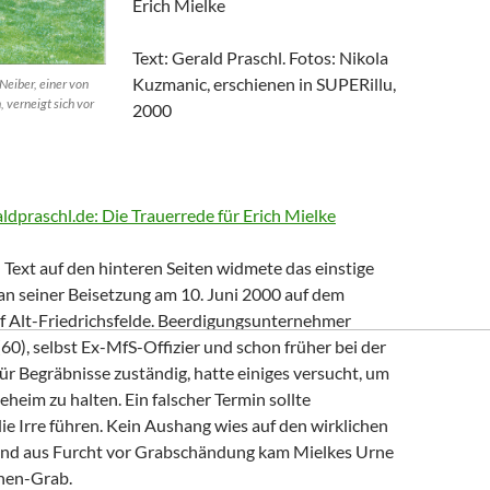
Erich Mielke
Text: Gerald Praschl. Fotos: Nikola
Kuzmanic, erschienen in SUPERillu,
Neiber, einer von
, verneigt sich vor
2000
aldpraschl.de: Die Trauerrede für Erich Mielke
Text auf den hinteren Seiten widmete das einstige
n seiner Beisetzung am 10. Juni 2000 auf dem
of Alt-Friedrichsfelde. Beerdigungsunternehmer
0), selbst Ex-MfS-Offizier und schon früher bei der
 für Begräbnisse zuständig, hatte einiges versucht, um
eheim zu halten. Ein falscher Termin sollte
die Irre führen. Kein Aushang wies auf den wirklichen
Und aus Furcht vor Grabschändung kam Mielkes Urne
nen-Grab.