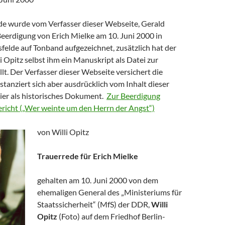
de wurde vom Verfasser dieser Webseite, Gerald
Beerdigung von Erich Mielke am 10. Juni 2000 in
sfelde auf Tonband aufgezeichnet, zusätzlich hat der
 Opitz selbst ihm ein Manuskript als Datei zur
lt. Der Verfasser dieser Webseite versichert die
istanziert sich aber ausdrücklich vom Inhalt dieser
hier als historisches Dokument.
Zur Beerdigung
Bericht („Wer weinte um den Herrn der Angst“)
von Willi Opitz
Trauerrede für Erich Mielke
gehalten am 10. Juni 2000 von dem
ehemaligen General des „Ministeriums für
Staatssicherheit“ (MfS) der DDR,
Willi
Opitz
(Foto) auf dem Friedhof Berlin-