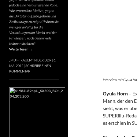
jedoch eine herausragende Rolle.
Was waren ihre Motive, gegen
die Diktatur aufzubegehren und
Zivilcourage zu zeigen? Waren sie
weniger anfällig für die
Verlockungen der Macht und der
Privilegien, nach denen viele
Männer strebten?
Weiterlesen
→
„MUT-FRAUEN“ IN DER DDR
6.
MAI 2012
SCHREIBE EINEN
KOMMENTAR
Interview mit Gyula Ho
Gyula Horn
– Ex
Mann, der den E
sieht, was er üb
SUPERillu-Redak
es erschien in S