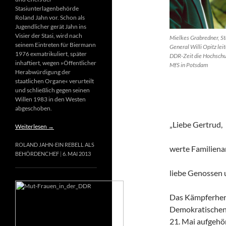
Stasiunterlagenbehörde
Roland Jahn vor. Schon als
Jugendlicher gerät Jahn ins
Visier der Stasi, wird nach
Mielkes Grabredner, St
seinem Eintreten für Biermann
General Willi Opitz leit
1976 exmatrikuliert, später
DDR-Zeit die Hochschu
inhaftiert, wegen »Öffentlicher
MfS in Potsdam
Herabwürdigung der
staatlichen Organe« verurteilt
und schließlich gegen seinen
Willen 1983 in den Westen
abgeschoben.
„Liebe Gertrud,
Weiterlesen
→
ROLAND JAHN-EIN REBELL ALS
werte Familiena
BEHÖRDENCHEF
6. MAI 2013
liebe Genossen
Das Kämpferherz
Demokratischen 
21. Mai aufgehör