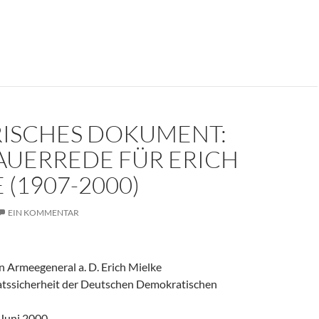
er weinte um den Herrn der Angst?
RISCHES DOKUMENT:
AUERREDE FÜR ERICH
 (1907-2000)
EIN KOMMENTAR
 Armeegeneral a. D. Erich Mielke
aatssicherheit der Deutschen Demokratischen
 Juni 2000