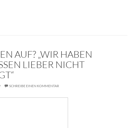
kument: Die Trauerrede für Erich Mielke (1907-2000)
EN AUF? „WIR HABEN
SSEN LIEBER NICHT
GT“
9
SCHREIBE EINEN KOMMENTAR