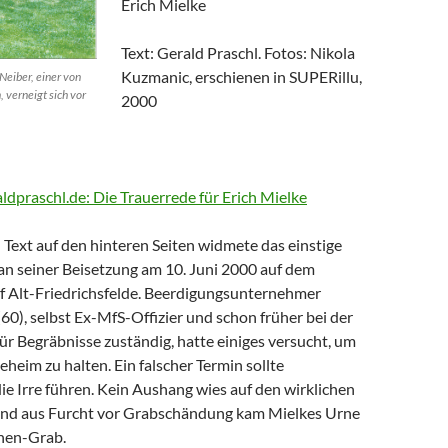
Erich Mielke
Text: Gerald Praschl. Fotos: Nikola
Kuzmanic, erschienen in SUPERillu,
Neiber, einer von
, verneigt sich vor
2000
aldpraschl.de: Die Trauerrede für Erich Mielke
Text auf den hinteren Seiten widmete das einstige
n seiner Beisetzung am 10. Juni 2000 auf dem
of Alt-Friedrichsfelde. Beerdigungsunternehmer
0), selbst Ex-MfS-Offizier und schon früher bei der
 für Begräbnisse zuständig, hatte einiges versucht, um
eheim zu halten. Ein falscher Termin sollte
die Irre führen. Kein Aushang wies auf den wirklichen
Und aus Furcht vor Grabschändung kam Mielkes Urne
nen-Grab.