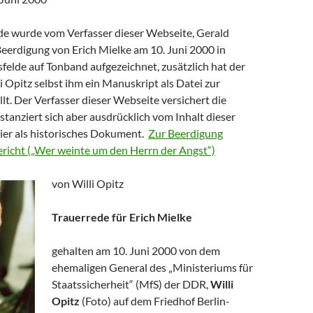
de wurde vom Verfasser dieser Webseite, Gerald
Beerdigung von Erich Mielke am 10. Juni 2000 in
sfelde auf Tonband aufgezeichnet, zusätzlich hat der
 Opitz selbst ihm ein Manuskript als Datei zur
lt. Der Verfasser dieser Webseite versichert die
istanziert sich aber ausdrücklich vom Inhalt dieser
hier als historisches Dokument.
Zur Beerdigung
Bericht („Wer weinte um den Herrn der Angst“)
von Willi Opitz
Trauerrede für Erich Mielke
gehalten am 10. Juni 2000 von dem
ehemaligen General des „Ministeriums für
Staatssicherheit“ (MfS) der DDR,
Willi
Opitz
(Foto) auf dem Friedhof Berlin-