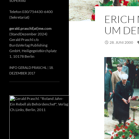
SUPERillu
Telefon 030/754430-6400
ERICH 
(Sekretariat)
UM DE
gerald.praschl(at)me.com
(StandDezember 2024)
Gerald Praschl c/o
28. JUNI 2000
BurdaVerlag Publishing
GmbH, Heiligegeistkirchplatz
1, 10178 Berlin
INFO GERALD PRASCHL
18.
DEZEMBER 2017