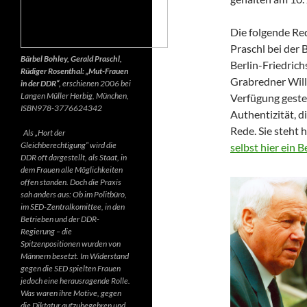
Die folgende Re
Praschl bei der 
Bärbel Bohley, Gerald Praschl,
Berlin-Friedrich
Rüdiger Rosenthal: „Mut-Frauen
Grabredner Willi
in der DDR“,
erschienen 2006 bei
Langen Müller Herbig, München,
Verfügung gestel
ISBN978-3776624342
Authentizität, d
Rede. Sie steht 
Als „Hort der
Gleichberechtigung“ wird die
selbst hier ein 
DDR oft dargestellt, als Staat, in
dem Frauen alle Möglichkeiten
offen standen. Doch die Praxis
sah anders aus: Ob im Politbüro,
im SED-Zentralkomittee, in den
Betrieben und der DDR-
Regierung – die
Spitzenpositionen wurden von
Männern besetzt. Im Widerstand
gegen die SED spielten Frauen
jedoch eine herausragende Rolle.
Was waren ihre Motive, gegen
die Diktatur aufzubegehren und