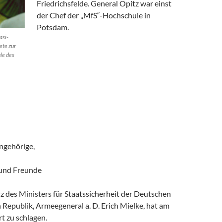
Friedrichsfelde. General Opitz war einst
der Chef der „MfS“-Hochschule in
Potsdam.
asi-
ete zur
le des
ngehörige,
 und Freunde
 des Ministers für Staatssicherheit der Deutschen
Republik, Armeegeneral a. D. Erich Mielke, hat am
t zu schlagen.