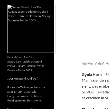
Der Aufstand . Juni 53 –
Augenzeugen berichten, Gerald
Interview mit Gyula Ho
Praschl, Hannes Hofmann, Verlag
Das neue Berlin, 2003
Gyula Horn
– Ex
„Der Aufstand Juni ’53“.
Mann, der den E
sieht, was er üb
Packende Zeitzeugenberichte
SUPERillu-Redak
zum 17. Juni 1953: Die
Ereignisse aus der Sicht von
es erschien in S
Beteiligten und Betroffenen.