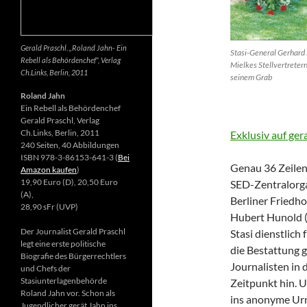
Gerald Praschl. „Roland Jahn- Ein
Stasi-General Gerhard 
Rebell als Behördenchef“, Verlag
Mielkes Stellvertretern
Ch.Links, Berlin, 2011
seinem Grab
Roland Jahn
Ein Rebell als Behördenchef
Gerald Praschl, Verlag
Ch.Links, Berlin, 2011
Exklusiv auf ger
240 Seiten, 40 Abbildungen
ISBN 978-3-86153-641-3 (
Bei
Genau 36 Zeilen 
Amazon kaufen
)
19,90 Euro (D), 20,50 Euro
SED-Zentralorga
(A),
Berliner Friedh
28,90 sFr (UVP)
Hubert Hunold (6
Der Journalist Gerald Praschl
Stasi dienstlich
legt eine erste politische
die Bestattung g
Biografie des Bürgerrechtlers
Journalisten in 
und Chefs der
Stasiunterlagenbehörde
Zeitpunkt hin. 
Roland Jahn vor. Schon als
ins anonyme Ur
Jugendlicher gerät Jahn ins