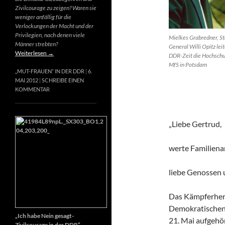
Zivilcourage zu zeigen? Waren sie
weniger anfällig für die
Verlockungen der Macht und der
Privilegien, nach denen viele
Mielkes Grabredner, St
Männer strebten?
General Willi Opitz leit
Weiterlesen
→
DDR-Zeit die Hochschu
MfS in Potsdam
„MUT-FRAUEN“ IN DER DDR
6.
MAI 2012
SCHREIBE EINEN
KOMMENTAR
„Liebe Gertrud,
werte Familiena
liebe Genossen
Das Kämpferherz
Demokratischen 
„Ich habe Nein gesagt-
21. Mai aufgehör
Zivilcourage in der DDR“,