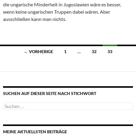
die ungarische Minderheit in Jugoslawien wäre es besser,
wenn keine ungarischen Truppen dabei wären. Aber
ausschließen kann man nichts.
Beitragsnavigation
← VORHERIGE
1
…
32
33
SUCHEN AUF DIESER SEITE NACH STICHWORT
Suche
nach:
MEINE AKTUELLSTEN BEITRÄGE