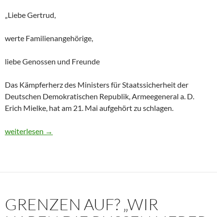
„Liebe Gertrud,
werte Familienangehörige,
liebe Genossen und Freunde
Das Kämpferherz des Ministers für Staatssicherheit der
Deutschen Demokratischen Republik, Armeegeneral a. D.
Erich Mielke, hat am 21. Mai aufgehört zu schlagen.
Historisches Dokument: Die Trauerrede für Erich Mielke (1907
weiterlesen
→
GRENZEN AUF? „WIR