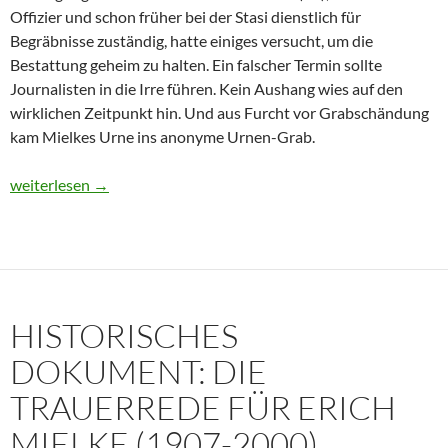
Offizier und schon früher bei der Stasi dienstlich für
Begräbnisse zuständig, hatte einiges versucht, um die
Bestattung geheim zu halten. Ein falscher Termin sollte
Journalisten in die Irre führen. Kein Aushang wies auf den
wirklichen Zeitpunkt hin. Und aus Furcht vor Grabschändung
kam Mielkes Urne ins anonyme Urnen-Grab.
Erich Mielke: Wer weinte um den Herrn der Angst?
weiterlesen
→
HISTORISCHES
DOKUMENT: DIE
TRAUERREDE FÜR ERICH
MIELKE (1907-2000)