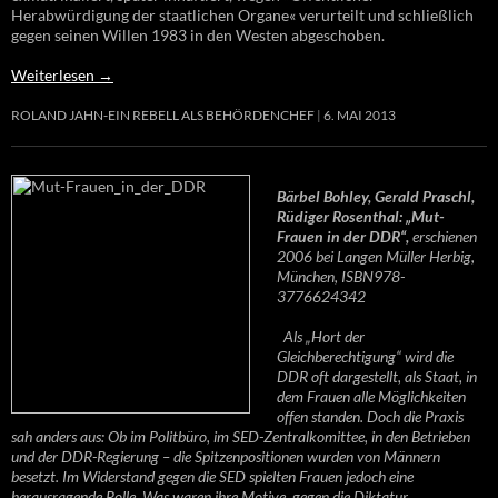
Herabwürdigung der staatlichen Organe« verurteilt und schließlich
gegen seinen Willen 1983 in den Westen abgeschoben.
Weiterlesen
→
ROLAND JAHN-EIN REBELL ALS BEHÖRDENCHEF
6. MAI 2013
Bärbel Bohley, Gerald Praschl,
Rüdiger Rosenthal: „Mut-
Frauen in der DDR“,
erschienen
2006 bei Langen Müller Herbig,
München, ISBN978-
3776624342
Als „Hort der
Gleichberechtigung“ wird die
DDR oft dargestellt, als Staat, in
dem Frauen alle Möglichkeiten
offen standen. Doch die Praxis
sah anders aus: Ob im Politbüro, im SED-Zentralkomittee, in den Betrieben
und der DDR-Regierung – die Spitzenpositionen wurden von Männern
besetzt. Im Widerstand gegen die SED spielten Frauen jedoch eine
herausragende Rolle. Was waren ihre Motive, gegen die Diktatur