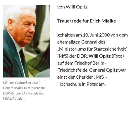
von Willi Opitz
Trauerrede für Erich Mielke
gehalten am 10. Juni 2000 von dem
ehemaligen General des
„Ministeriums für Staatssicherheit“
(MfS) der DDR,
Willi Opitz
(Foto)
auf dem Friedhof Berlin-
Friedrichsfelde. General Opitz war
einst der Chef der „MfS“-
Mielkes Grabredner, Stasi-
Hochschule in Potsdam.
General Willi Opitz leitete zur
DDR-Zeit die Hochschule des
MfS in Potsdam