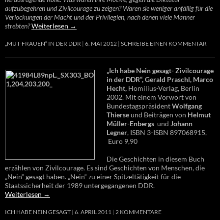
aufzubegehren und Zivilcourage zu zeigen? Waren sie weniger anfällig für die
Verlockungen der Macht und der Privilegien, nach denen viele Männer
strebten?
Weiterlesen
→
„MUT-FRAUEN“ IN DER DDR
6. MAI 2012
SCHREIBE EINEN KOMMENTAR
„Ich habe Nein gesagt- Zivilcourage
in der DDR“, Gerald Praschl, Marco
Hecht,
Homilius-Verlag, Berlin
2002. Mit einem Vorwort von
Bundestagspräsident
Wolfgang
Thierse
und Beiträgen von
Helmut
Müller-Enbergs
und
Johann
Legner
, ISBN 3-ISBN 897068915,
Euro 9,90
Die Geschichten in diesem Buch
erzählen von Zivilcourage. Es sind Geschichten von Menschen, die
„Nein“ gesagt haben. „Nein“ zu einer Spitzeltätigkeit für die
Staatssicherheit der 1989 untergegangenen DDR.
Weiterlesen
→
ICH HABE NEIN GESAGT
6. APRIL 2011
2 KOMMENTARE