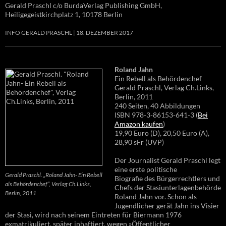
Gerald Praschl c/o BurdaVerlag Publishing GmbH,
Heiligegeistkirchplatz 1, 10178 Berlin
INFO GERALD PRASCHL
18. DEZEMBER 2017
Roland Jahn
Ein Rebell als Behördenchef
Gerald Praschl, Verlag Ch.Links,
Berlin, 2011
240 Seiten, 40 Abbildungen
ISBN 978-3-86153-641-3 (
Bei
Amazon kaufen
)
19,90 Euro (D), 20,50 Euro (A),
28,90 sFr (UVP)
Der Journalist Gerald Praschl legt
eine erste politische
Gerald Praschl. „Roland Jahn- Ein Rebell
Biografie des Bürgerrechtlers und
als Behördenchef“, Verlag Ch.Links,
Chefs der Stasiunterlagenbehörde
Berlin, 2011
Roland Jahn vor. Schon als
Jugendlicher gerät Jahn ins Visier
der Stasi, wird nach seinem Eintreten für Biermann 1976
exmatrikuliert, später inhaftiert, wegen »Öffentlicher