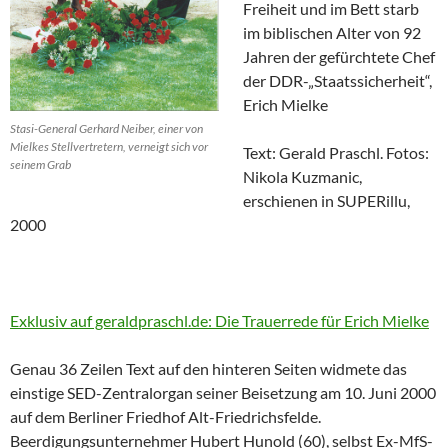
Freiheit und im Bett starb
im biblischen Alter von 92
Jahren der gefürchtete Chef
der DDR-„Staatssicherheit“,
Erich Mielke
Stasi-General Gerhard Neiber, einer von
Mielkes Stellvertretern, verneigt sich vor
Text: Gerald Praschl. Fotos:
seinem Grab
Nikola Kuzmanic,
erschienen in SUPERillu,
2000
Exklusiv auf geraldpraschl.de: Die Trauerrede für Erich Mielke
Genau 36 Zeilen Text auf den hinteren Seiten widmete das
einstige SED-Zentralorgan seiner Beisetzung am 10. Juni 2000
auf dem Berliner Friedhof Alt-Friedrichsfelde.
Beerdigungsunternehmer Hubert Hunold (60), selbst Ex-MfS-