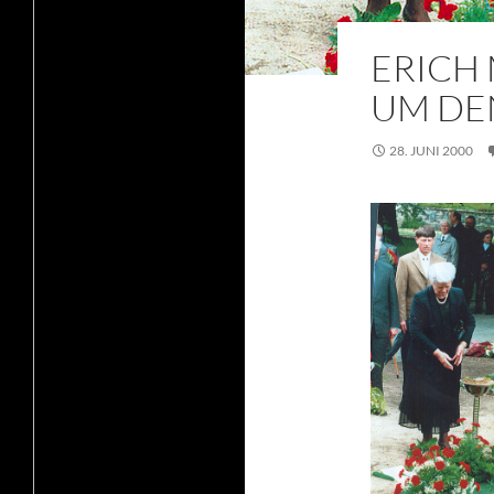
ERICH 
UM DE
28. JUNI 2000