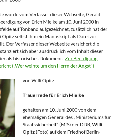
de wurde vom Verfasser dieser Webseite, Gerald
Beerdigung von Erich Mielke am 10. Juni 2000 in
sfelde auf Tonband aufgezeichnet, zusätzlich hat der
 Opitz selbst ihm ein Manuskript als Datei zur
lt. Der Verfasser dieser Webseite versichert die
istanziert sich aber ausdrücklich vom Inhalt dieser
hier als historisches Dokument.
Zur Beerdigung
Bericht („Wer weinte um den Herrn der Angst“)
von Willi Opitz
Trauerrede für Erich Mielke
gehalten am 10. Juni 2000 von dem
ehemaligen General des „Ministeriums für
Staatssicherheit“ (MfS) der DDR,
Willi
Opitz
(Foto) auf dem Friedhof Berlin-