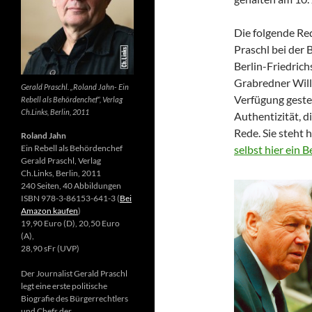
Die folgende Re
Praschl bei der 
Berlin-Friedrich
Grabredner Willi
Gerald Praschl. „Roland Jahn- Ein
Verfügung gestel
Rebell als Behördenchef“, Verlag
Ch.Links, Berlin, 2011
Authentizität, d
Rede. Sie steht 
Roland Jahn
Ein Rebell als Behördenchef
selbst hier ein 
Gerald Praschl, Verlag
Ch.Links, Berlin, 2011
240 Seiten, 40 Abbildungen
ISBN 978-3-86153-641-3 (
Bei
Amazon kaufen
)
19,90 Euro (D), 20,50 Euro
(A),
28,90 sFr (UVP)
Der Journalist Gerald Praschl
legt eine erste politische
Biografie des Bürgerrechtlers
und Chefs der