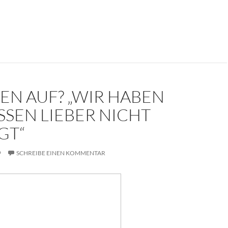
kument: Die Trauerrede für Erich Mielke (1907-2000)
EN AUF? „WIR HABEN
SSEN LIEBER NICHT
GT“
9
SCHREIBE EINEN KOMMENTAR