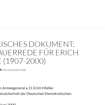
er weinte um den Herrn der Angst?
RISCHES DOKUMENT:
AUERREDE FÜR ERICH
 (1907-2000)
EIN KOMMENTAR
 Armeegeneral a. D. Erich Mielke
aatssicherheit der Deutschen Demokratischen
 Juni 2000