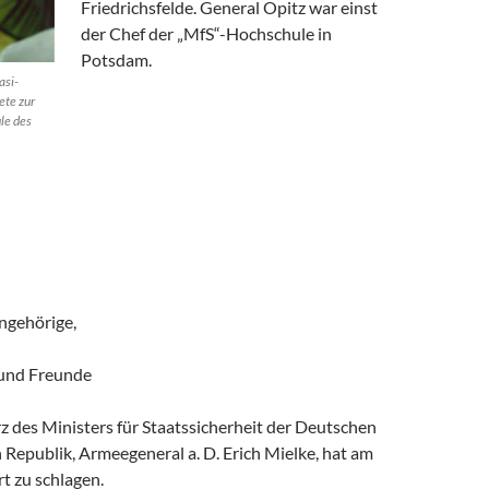
Friedrichsfelde. General Opitz war einst
der Chef der „MfS“-Hochschule in
Potsdam.
asi-
ete zur
le des
ngehörige,
 und Freunde
 des Ministers für Staatssicherheit der Deutschen
Republik, Armeegeneral a. D. Erich Mielke, hat am
t zu schlagen.