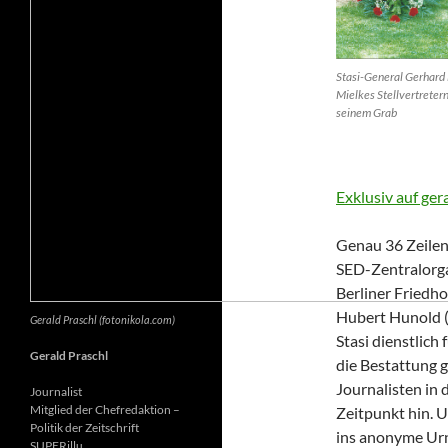
Stasi-General Gerhard 
Mielkes Stellvertretern
seinem Grab
Exklusiv auf ger
Genau 36 Zeilen 
SED-Zentralorga
Berliner Friedh
Hubert Hunold (6
Gerald Praschl (fotonikola.com)
Stasi dienstlich
Gerald Praschl
die Bestattung g
Journalisten in 
Journalist
Mitglied der Chefredaktion –
Zeitpunkt hin. 
Politik der Zeitschrift
ins anonyme Ur
SUPERillu