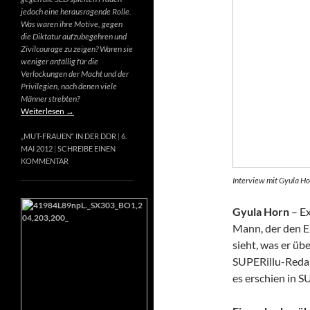
jedoch eine herausragende Rolle.
Was waren ihre Motive, gegen
die Diktatur aufzubegehren und
Zivilcourage zu zeigen? Waren sie
weniger anfällig für die
Verlockungen der Macht und der
Privilegien, nach denen viele
Männer strebten?
Weiterlesen
→
„MUT-FRAUEN“ IN DER DDR
6.
MAI 2012
SCHREIBE EINEN
KOMMENTAR
Interview mit Gyula Ho
Gyula Horn
– Ex
Mann, der den E
sieht, was er üb
SUPERillu-Redak
es erschien in S