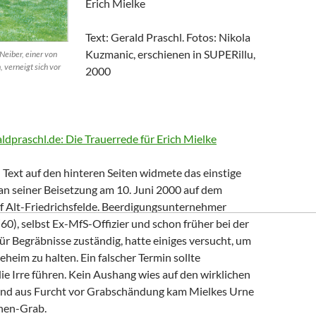
Erich Mielke
Text: Gerald Praschl. Fotos: Nikola
Kuzmanic, erschienen in SUPERillu,
Neiber, einer von
, verneigt sich vor
2000
aldpraschl.de: Die Trauerrede für Erich Mielke
Text auf den hinteren Seiten widmete das einstige
n seiner Beisetzung am 10. Juni 2000 auf dem
of Alt-Friedrichsfelde. Beerdigungsunternehmer
0), selbst Ex-MfS-Offizier und schon früher bei der
 für Begräbnisse zuständig, hatte einiges versucht, um
eheim zu halten. Ein falscher Termin sollte
die Irre führen. Kein Aushang wies auf den wirklichen
Und aus Furcht vor Grabschändung kam Mielkes Urne
nen-Grab.