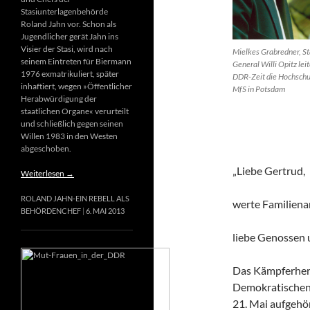
Stasiunterlagenbehörde
Roland Jahn vor. Schon als
Jugendlicher gerät Jahn ins
Visier der Stasi, wird nach
Mielkes Grabredner, St
seinem Eintreten für Biermann
General Willi Opitz leit
1976 exmatrikuliert, später
DDR-Zeit die Hochschu
inhaftiert, wegen »Öffentlicher
MfS in Potsdam
Herabwürdigung der
staatlichen Organe« verurteilt
und schließlich gegen seinen
Willen 1983 in den Westen
abgeschoben.
„Liebe Gertrud,
Weiterlesen
→
ROLAND JAHN-EIN REBELL ALS
werte Familiena
BEHÖRDENCHEF
6. MAI 2013
liebe Genossen
Das Kämpferherz
Demokratischen 
21. Mai aufgehör