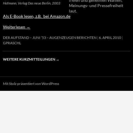
freien und geheimen Wahlen,
Hofmann, Verlag Das neue Berlin, 2003
Meinungs- und Pressefreiheit
laut.
Als E-Book lesen, z.B. bei Amazon.de
Weiterlesen
→
DER AUFSTAND – JUNI ’53 – AUGENZEUGEN BERICHTEN
6. APRIL 2010
GPRASCHL
WEITERE KURZMITTEILUNGEN
→
Mit Stolz präsentiert von WordPress