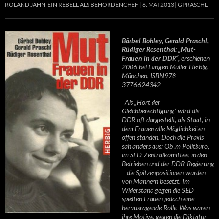
ROLAND JAHN-EIN REBELL ALS BEHÖRDENCHEF
6. MAI 2013
GPRASCHL
Bärbel Bohley, Gerald Praschl,
Rüdiger Rosenthal: „Mut-
Frauen in der DDR“,
erschienen
2006 bei Langen Müller Herbig,
München, ISBN978-
3776624342
Als „Hort der
Gleichberechtigung“ wird die
DDR oft dargestellt, als Staat, in
dem Frauen alle Möglichkeiten
offen standen. Doch die Praxis
sah anders aus: Ob im Politbüro,
im SED-Zentralkomittee, in den
Betrieben und der DDR-Regierung
– die Spitzenpositionen wurden
von Männern besetzt. Im
Widerstand gegen die SED
spielten Frauen jedoch eine
herausragende Rolle. Was waren
ihre Motive, gegen die Diktatur