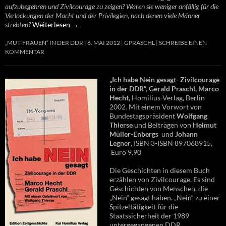
aufzubegehren und Zivilcourage zu zeigen? Waren sie weniger anfällig für die
Verlockungen der Macht und der Privilegien, nach denen viele Männer
strebten?
Weiterlesen
→
„MUT-FRAUEN“ IN DER DDR
6. MAI 2012
GPRASCHL
SCHREIBE EINEN
KOMMENTAR
„Ich habe Nein gesagt- Zivilcourage
in der DDR“, Gerald Praschl, Marco
Hecht,
Homilius-Verlag, Berlin
2002. Mit einem Vorwort von
Bundestagspräsident
Wolfgang
Thierse
und Beiträgen von
Helmut
Müller-Enbergs
und
Johann
Legner
, ISBN 3-ISBN 897068915,
Euro 9,90
Die Geschichten in diesem Buch
erzählen von Zivilcourage. Es sind
Geschichten von Menschen, die
„Nein“ gesagt haben. „Nein“ zu einer
Spitzeltätigkeit für die
Staatssicherheit der 1989
untergegangenen DDR.