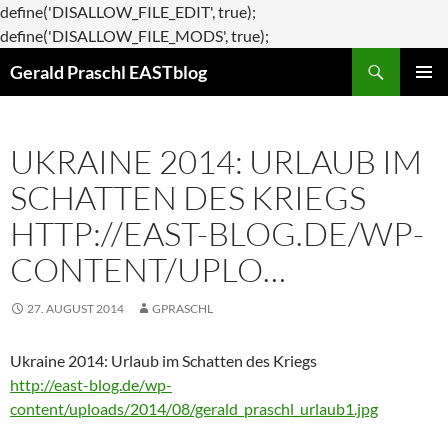
define('DISALLOW_FILE_EDIT', true);
Zum
define('DISALLOW_FILE_MODS', true);
Suchen
Inhalt
Gerald Praschl EASTblog
springen
PRIMÄR
MENÜ
UKRAINE 2014: URLAUB IM
SCHATTEN DES KRIEGS
HTTP://EAST-BLOG.DE/WP-
CONTENT/UPLO…
27. AUGUST 2014
GPRASCHL
Ukraine 2014: Urlaub im Schatten des Kriegs
http://east-blog.de/wp-
content/uploads/2014/08/gerald_praschl_urlaub1.jpg