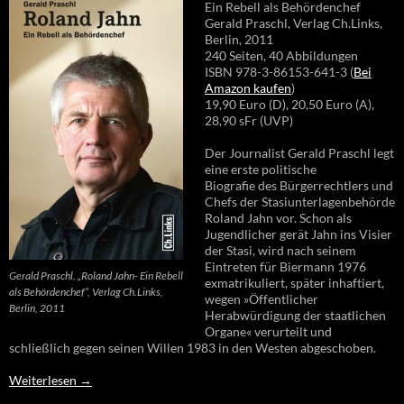
Ein Rebell als Behördenchef
Gerald Praschl, Verlag Ch.Links,
Berlin, 2011
240 Seiten, 40 Abbildungen
ISBN 978-3-86153-641-3 (
Bei
Amazon kaufen
)
19,90 Euro (D), 20,50 Euro (A),
28,90 sFr (UVP)
Der Journalist Gerald Praschl legt
eine erste politische
Biografie des Bürgerrechtlers und
Chefs der Stasiunterlagenbehörde
Roland Jahn vor. Schon als
Jugendlicher gerät Jahn ins Visier
der Stasi, wird nach seinem
Eintreten für Biermann 1976
Gerald Praschl. „Roland Jahn- Ein Rebell
exmatrikuliert, später inhaftiert,
als Behördenchef“, Verlag Ch.Links,
wegen »Öffentlicher
Berlin, 2011
Herabwürdigung der staatlichen
Organe« verurteilt und
schließlich gegen seinen Willen 1983 in den Westen abgeschoben.
Weiterlesen
→