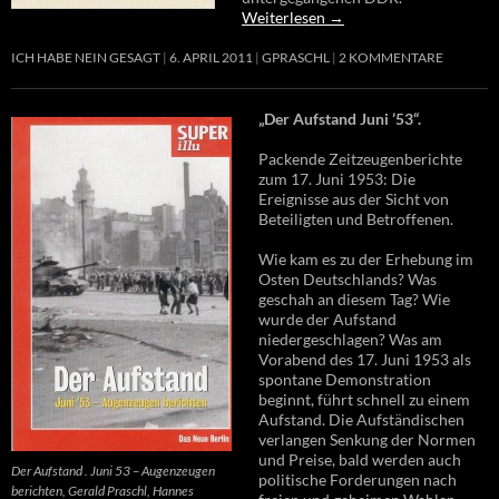
Weiterlesen
→
ICH HABE NEIN GESAGT
6. APRIL 2011
GPRASCHL
2 KOMMENTARE
„Der Aufstand Juni ’53“.
Packende Zeitzeugenberichte
zum 17. Juni 1953: Die
Ereignisse aus der Sicht von
Beteiligten und Betroffenen.
Wie kam es zu der Erhebung im
Osten Deutschlands? Was
geschah an diesem Tag? Wie
wurde der Aufstand
niedergeschlagen? Was am
Vorabend des 17. Juni 1953 als
spontane Demonstration
beginnt, führt schnell zu einem
Aufstand. Die Aufständischen
verlangen Senkung der Normen
und Preise, bald werden auch
Der Aufstand . Juni 53 – Augenzeugen
politische Forderungen nach
berichten, Gerald Praschl, Hannes