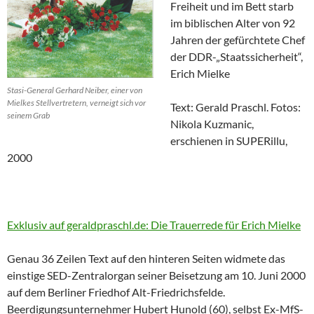
Freiheit und im Bett starb
im biblischen Alter von 92
Jahren der gefürchtete Chef
der DDR-„Staatssicherheit“,
Erich Mielke
Stasi-General Gerhard Neiber, einer von
Mielkes Stellvertretern, verneigt sich vor
Text: Gerald Praschl. Fotos:
seinem Grab
Nikola Kuzmanic,
erschienen in SUPERillu,
2000
Exklusiv auf geraldpraschl.de: Die Trauerrede für Erich Mielke
Genau 36 Zeilen Text auf den hinteren Seiten widmete das
einstige SED-Zentralorgan seiner Beisetzung am 10. Juni 2000
auf dem Berliner Friedhof Alt-Friedrichsfelde.
Beerdigungsunternehmer Hubert Hunold (60), selbst Ex-MfS-