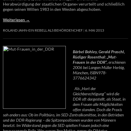
Herabwürdigung der staatlichen Organe« verurteilt und schließlich
gegen seinen Willen 1983 in den Westen abgeschoben.
Weiterlesen
→
ROLAND JAHN-EIN REBELL ALS BEHÖRDENCHEF
6. MAI 2013
Bärbel Bohley, Gerald Praschl,
Rüdiger Rosenthal: „Mut-
Frauen in der DDR“,
erschienen
2006 bei Langen Müller Herbig,
München, ISBN978-
3776624342
Als „Hort der
Gleichberechtigung“ wird die
DDR oft dargestellt, als Staat, in
dem Frauen alle Möglichkeiten
offen standen. Doch die Praxis
sah anders aus: Ob im Politbüro, im SED-Zentralkomittee, in den Betrieben
und der DDR-Regierung – die Spitzenpositionen wurden von Männern
besetzt. Im Widerstand gegen die SED spielten Frauen jedoch eine
herausragende Rolle. Was waren ihre Motive, gegen die Diktatur