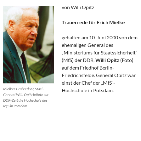
von Willi Opitz
Trauerrede für Erich Mielke
gehalten am 10. Juni 2000 von dem
ehemaligen General des
„Ministeriums für Staatssicherheit“
(MfS) der DDR,
Willi Opitz
(Foto)
auf dem Friedhof Berlin-
Friedrichsfelde. General Opitz war
einst der Chef der „MfS“-
Mielkes Grabredner, Stasi-
Hochschule in Potsdam.
General Willi Opitz leitete zur
DDR-Zeit die Hochschule des
MfS in Potsdam