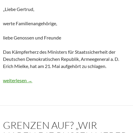
„Liebe Gertrud,
werte Familienangehörige,
liebe Genossen und Freunde
Das Kämpferherz des Ministers für Staatssicherheit der
Deutschen Demokratischen Republik, Armeegeneral a. D.
Erich Mielke, hat am 21. Mai aufgehört zu schlagen.
Historisches Dokument: Die Trauerrede für Erich Mielke (1907
weiterlesen
→
GRENZEN AUF? „WIR