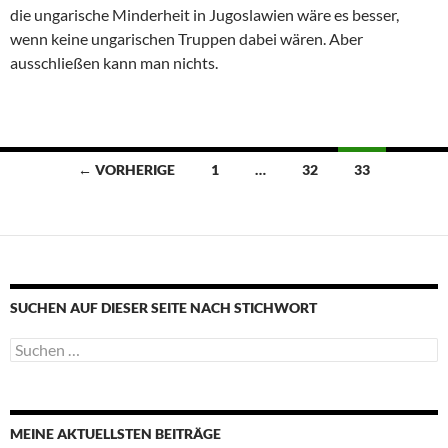
die ungarische Minderheit in Jugoslawien wäre es besser,
wenn keine ungarischen Truppen dabei wären. Aber
ausschließen kann man nichts.
Beitragsnavigation
← VORHERIGE
1
…
32
33
SUCHEN AUF DIESER SEITE NACH STICHWORT
Suche
nach:
MEINE AKTUELLSTEN BEITRÄGE