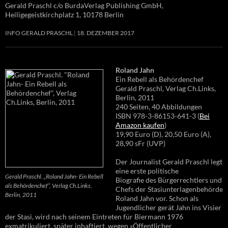
Gerald Praschl c/o BurdaVerlag Publishing GmbH,
Heiligegeistkirchplatz 1, 10178 Berlin
INFO GERALD PRASCHL
18. DEZEMBER 2017
Roland Jahn
Ein Rebell als Behördenchef
Gerald Praschl, Verlag Ch.Links,
Berlin, 2011
240 Seiten, 40 Abbildungen
ISBN 978-3-86153-641-3 (
Bei
Amazon kaufen
)
19,90 Euro (D), 20,50 Euro (A),
28,90 sFr (UVP)
Der Journalist Gerald Praschl legt
eine erste politische
Gerald Praschl. „Roland Jahn- Ein Rebell
Biografie des Bürgerrechtlers und
als Behördenchef“, Verlag Ch.Links,
Chefs der Stasiunterlagenbehörde
Berlin, 2011
Roland Jahn vor. Schon als
Jugendlicher gerät Jahn ins Visier
der Stasi, wird nach seinem Eintreten für Biermann 1976
exmatrikuliert, später inhaftiert, wegen »Öffentlicher