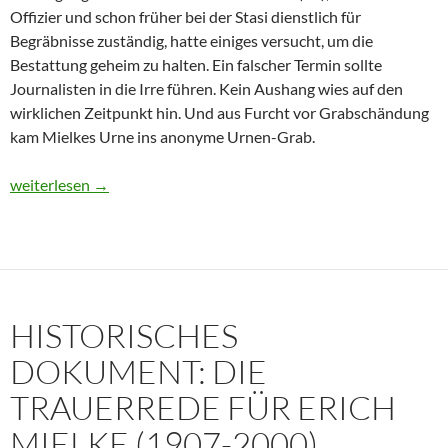
Offizier und schon früher bei der Stasi dienstlich für
Begräbnisse zuständig, hatte einiges versucht, um die
Bestattung geheim zu halten. Ein falscher Termin sollte
Journalisten in die Irre führen. Kein Aushang wies auf den
wirklichen Zeitpunkt hin. Und aus Furcht vor Grabschändung
kam Mielkes Urne ins anonyme Urnen-Grab.
Erich Mielke: Wer weinte um den Herrn der Angst?
weiterlesen
→
HISTORISCHES
DOKUMENT: DIE
TRAUERREDE FÜR ERICH
MIELKE (1907-2000)