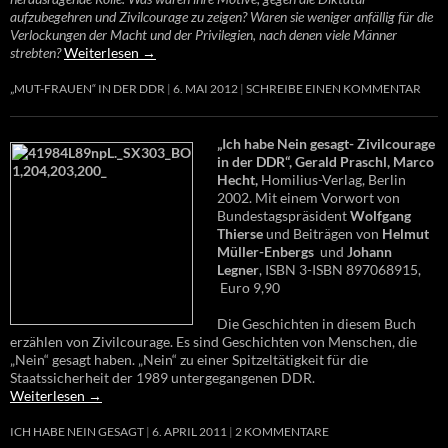
aufzubegehren und Zivilcourage zu zeigen? Waren sie weniger anfällig für die
Verlockungen der Macht und der Privilegien, nach denen viele Männer
strebten?
Weiterlesen
→
„MUT-FRAUEN“ IN DER DDR
6. MAI 2012
SCHREIBE EINEN KOMMENTAR
„Ich habe Nein gesagt- Zivilcourage
in der DDR“, Gerald Praschl, Marco
Hecht,
Homilius-Verlag, Berlin
2002. Mit einem Vorwort von
Bundestagspräsident
Wolfgang
Thierse
und Beiträgen von
Helmut
Müller-Enbergs
und
Johann
Legner
, ISBN 3-ISBN 897068915,
Euro 9,90
Die Geschichten in diesem Buch
erzählen von Zivilcourage. Es sind Geschichten von Menschen, die
„Nein“ gesagt haben. „Nein“ zu einer Spitzeltätigkeit für die
Staatssicherheit der 1989 untergegangenen DDR.
Weiterlesen
→
ICH HABE NEIN GESAGT
6. APRIL 2011
2 KOMMENTARE