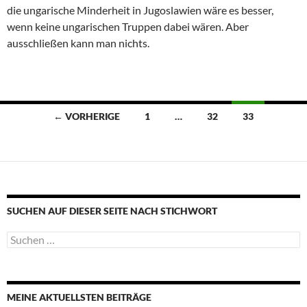
die ungarische Minderheit in Jugoslawien wäre es besser,
wenn keine ungarischen Truppen dabei wären. Aber
ausschließen kann man nichts.
Beitragsnavigation
← VORHERIGE
1
…
32
33
SUCHEN AUF DIESER SEITE NACH STICHWORT
Suche
nach:
MEINE AKTUELLSTEN BEITRÄGE