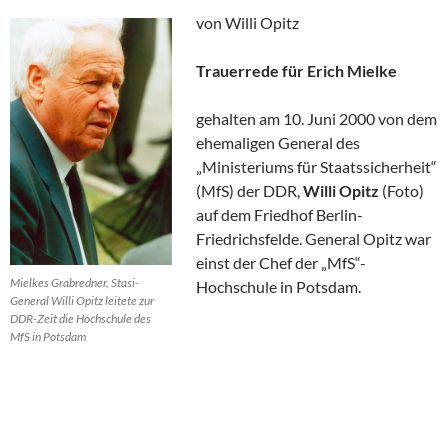
von Willi Opitz
Trauerrede für Erich Mielke
gehalten am 10. Juni 2000 von dem
ehemaligen General des
„Ministeriums für Staatssicherheit“
(MfS) der DDR,
Willi Opitz
(Foto)
auf dem Friedhof Berlin-
Friedrichsfelde. General Opitz war
einst der Chef der „MfS“-
Mielkes Grabredner, Stasi-
Hochschule in Potsdam.
General Willi Opitz leitete zur
DDR-Zeit die Hochschule des
MfS in Potsdam