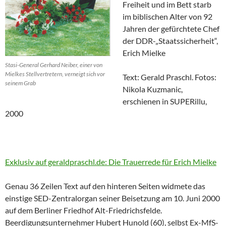
Freiheit und im Bett starb
im biblischen Alter von 92
Jahren der gefürchtete Chef
der DDR-„Staatssicherheit“,
Erich Mielke
Stasi-General Gerhard Neiber, einer von
Mielkes Stellvertretern, verneigt sich vor
Text: Gerald Praschl. Fotos:
seinem Grab
Nikola Kuzmanic,
erschienen in SUPERillu,
2000
Exklusiv auf geraldpraschl.de: Die Trauerrede für Erich Mielke
Genau 36 Zeilen Text auf den hinteren Seiten widmete das
einstige SED-Zentralorgan seiner Beisetzung am 10. Juni 2000
auf dem Berliner Friedhof Alt-Friedrichsfelde.
Beerdigungsunternehmer Hubert Hunold (60), selbst Ex-MfS-