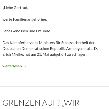
„Liebe Gertrud,
werte Familienangehörige,
liebe Genossen und Freunde
Das Kämpferherz des Ministers für Staatssicherheit der
Deutschen Demokratischen Republik, Armeegeneral a. D.
Erich Mielke, hat am 21. Mai aufgehört zu schlagen.
Historisches Dokument: Die Trauerrede für Erich Mielke (1907
weiterlesen
→
GRENZEN AUF? „WIR