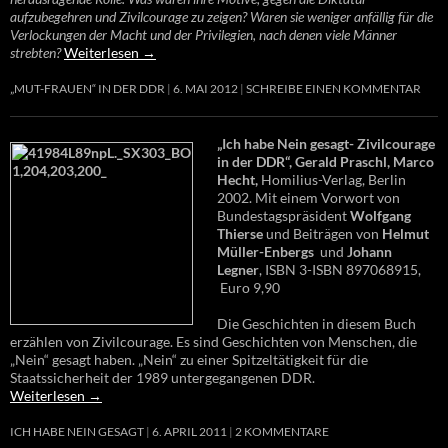
aufzubegehren und Zivilcourage zu zeigen? Waren sie weniger anfällig für die
Verlockungen der Macht und der Privilegien, nach denen viele Männer
strebten?
Weiterlesen
→
„MUT-FRAUEN“ IN DER DDR
6. MAI 2012
SCHREIBE EINEN KOMMENTAR
„Ich habe Nein gesagt- Zivilcourage
in der DDR“, Gerald Praschl, Marco
Hecht,
Homilius-Verlag, Berlin
2002. Mit einem Vorwort von
Bundestagspräsident
Wolfgang
Thierse
und Beiträgen von
Helmut
Müller-Enbergs
und
Johann
Legner
, ISBN 3-ISBN 897068915,
Euro 9,90
Die Geschichten in diesem Buch
erzählen von Zivilcourage. Es sind Geschichten von Menschen, die
„Nein“ gesagt haben. „Nein“ zu einer Spitzeltätigkeit für die
Staatssicherheit der 1989 untergegangenen DDR.
Weiterlesen
→
ICH HABE NEIN GESAGT
6. APRIL 2011
2 KOMMENTARE