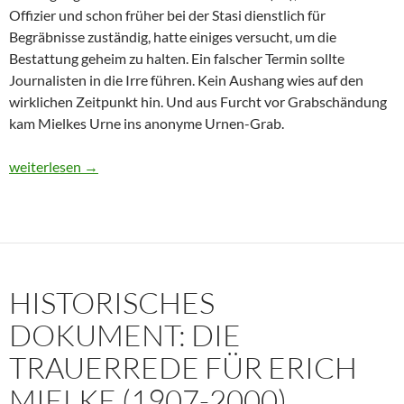
Offizier und schon früher bei der Stasi dienstlich für
Begräbnisse zuständig, hatte einiges versucht, um die
Bestattung geheim zu halten. Ein falscher Termin sollte
Journalisten in die Irre führen. Kein Aushang wies auf den
wirklichen Zeitpunkt hin. Und aus Furcht vor Grabschändung
kam Mielkes Urne ins anonyme Urnen-Grab.
Erich Mielke: Wer weinte um den Herrn der Angst?
weiterlesen
→
HISTORISCHES
DOKUMENT: DIE
TRAUERREDE FÜR ERICH
MIELKE (1907-2000)