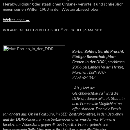
Herabwürdigung der staatlichen Organe« verurteilt und schließlich
gegen seinen Willen 1983 in den Westen abgeschoben.
Weiterlesen
→
ROLAND JAHN-EIN REBELL ALS BEHÖRDENCHEF
6. MAI 2013
Bärbel Bohley, Gerald Praschl,
Rüdiger Rosenthal: „Mut-
Frauen in der DDR“,
erschienen
2006 bei Langen Müller Herbig,
München, ISBN978-
3776624342
Als „Hort der
Gleichberechtigung“ wird die
DDR oft dargestellt, als Staat, in
dem Frauen alle Möglichkeiten
offen standen. Doch die Praxis
sah anders aus: Ob im Politbüro, im SED-Zentralkomittee, in den Betrieben
und der DDR-Regierung – die Spitzenpositionen wurden von Männern
besetzt. Im Widerstand gegen die SED spielten Frauen jedoch eine
herausragende Rolle. Was waren ihre Motive, gegen die Diktatur