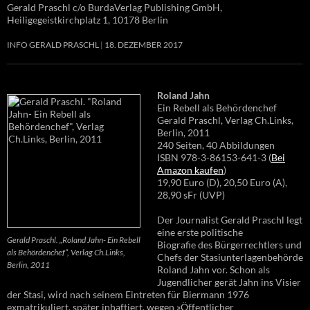
Gerald Praschl c/o BurdaVerlag Publishing GmbH,
Heiligegeistkirchplatz 1, 10178 Berlin
INFO GERALD PRASCHL
18. DEZEMBER 2017
Roland Jahn
Ein Rebell als Behördenchef
Gerald Praschl, Verlag Ch.Links,
Berlin, 2011
240 Seiten, 40 Abbildungen
ISBN 978-3-86153-641-3 (
Bei
Amazon kaufen
)
19,90 Euro (D), 20,50 Euro (A),
28,90 sFr (UVP)
Der Journalist Gerald Praschl legt
eine erste politische
Gerald Praschl. „Roland Jahn- Ein Rebell
Biografie des Bürgerrechtlers und
als Behördenchef“, Verlag Ch.Links,
Chefs der Stasiunterlagenbehörde
Berlin, 2011
Roland Jahn vor. Schon als
Jugendlicher gerät Jahn ins Visier
der Stasi, wird nach seinem Eintreten für Biermann 1976
exmatrikuliert, später inhaftiert, wegen »Öffentlicher