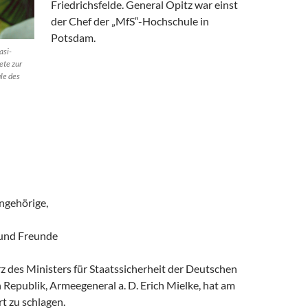
Friedrichsfelde. General Opitz war einst
der Chef der „MfS“-Hochschule in
Potsdam.
asi-
ete zur
le des
ngehörige,
 und Freunde
 des Ministers für Staatssicherheit der Deutschen
Republik, Armeegeneral a. D. Erich Mielke, hat am
t zu schlagen.