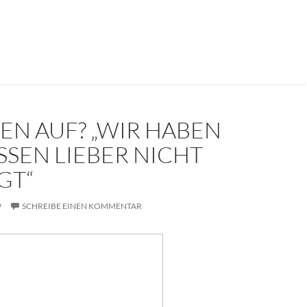
kument: Die Trauerrede für Erich Mielke (1907-2000)
EN AUF? „WIR HABEN
SSEN LIEBER NICHT
GT“
9
SCHREIBE EINEN KOMMENTAR