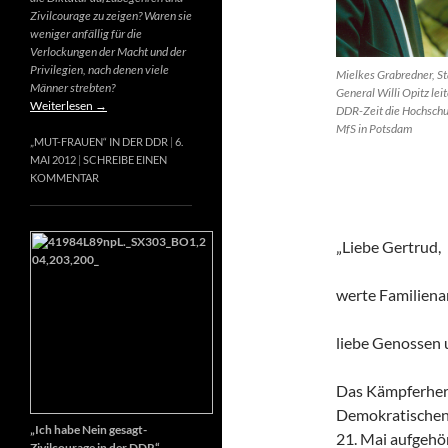
Zivilcourage zu zeigen? Waren sie
weniger anfällig für die
Verlockungen der Macht und der
Privilegien, nach denen viele
Mielkes Grabredner, St
Männer strebten?
General Willi Opitz leit
Weiterlesen
→
DDR-Zeit die Hochschu
MfS in Potsdam
„MUT-FRAUEN“ IN DER DDR
6.
MAI 2012
SCHREIBE EINEN
KOMMENTAR
„Liebe Gertrud,
werte Familiena
liebe Genossen
Das Kämpferherz
Demokratischen 
„Ich habe Nein gesagt-
21. Mai aufgehör
Zivilcourage in der DDR“,