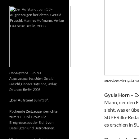
Der Aufstand . Juni 53 –
Augenzeugen berichten, Gerald
Interview mit Gyula Ho
Praschl, Hannes Hofmann, Verlag
Das neue Berlin, 2003
Gyula Horn
– Ex
„Der Aufstand Juni ’53“.
Mann, der den E
sieht, was er üb
Packende Zeitzeugenberichte
SUPERillu-Redak
zum 17. Juni 1953: Die
Ereignisse aus der Sicht von
es erschien in S
Beteiligten und Betroffenen.