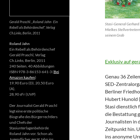
Gerald Praschl. „Roland Jahn- Ein
Stasi-General Gerhard 
Rebell als Behördenchef“, Verlag
Mielkes Stellvertretern
Ch.Links, Berlin, 2011
seinem Grab
Roland Jahn
Ein Rebell als Behördenchef
Gerald Praschl, Verlag
Ch.Links, Berlin, 2011
Exklusiv auf ger
240 Seiten, 40 Abbildungen
ISBN 978-3-86153-641-3 (
Bei
Genau 36 Zeilen 
Amazon kaufen
)
19,90 Euro (D), 20,50 Euro
SED-Zentralorga
(A),
Berliner Friedh
28,90 sFr (UVP)
Hubert Hunold (6
Der Journalist Gerald Praschl
Stasi dienstlich
legt eine erste politische
die Bestattung g
Biografie des Bürgerrechtlers
Journalisten in 
und Chefs der
Stasiunterlagenbehörde
Zeitpunkt hin. 
Roland Jahn vor. Schon als
ins anonyme Ur
Jugendlicher gerät Jahn ins