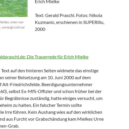
Erich Mielke
Text: Gerald Praschl. Fotos: Nikola
Kuzmanic, erschienen in SUPERillu,
Neiber, einer von
, verneigt sich vor
2000
aldpraschl.de: Die Trauerrede für Erich Mielke
Text auf den hinteren Seiten widmete das einstige
n seiner Beisetzung am 10. Juni 2000 auf dem
of Alt-Friedrichsfelde. Beerdigungsunternehmer
0), selbst Ex-MfS-Offizier und schon früher bei der
 für Begräbnisse zuständig, hatte einiges versucht, um
eheim zu halten. Ein falscher Termin sollte
die Irre führen. Kein Aushang wies auf den wirklichen
Und aus Furcht vor Grabschändung kam Mielkes Urne
nen-Grab.