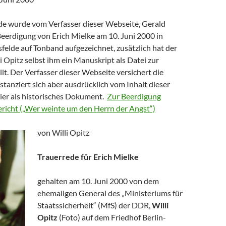
de wurde vom Verfasser dieser Webseite, Gerald
Beerdigung von Erich Mielke am 10. Juni 2000 in
sfelde auf Tonband aufgezeichnet, zusätzlich hat der
 Opitz selbst ihm ein Manuskript als Datei zur
lt. Der Verfasser dieser Webseite versichert die
istanziert sich aber ausdrücklich vom Inhalt dieser
hier als historisches Dokument.
Zur Beerdigung
Bericht („Wer weinte um den Herrn der Angst“)
von Willi Opitz
Trauerrede für Erich Mielke
gehalten am 10. Juni 2000 von dem
ehemaligen General des „Ministeriums für
Staatssicherheit“ (MfS) der DDR,
Willi
Opitz
(Foto) auf dem Friedhof Berlin-