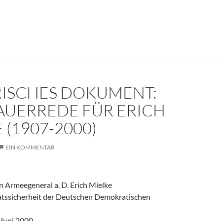
er weinte um den Herrn der Angst?
RISCHES DOKUMENT:
AUERREDE FÜR ERICH
 (1907-2000)
EIN KOMMENTAR
 Armeegeneral a. D. Erich Mielke
aatssicherheit der Deutschen Demokratischen
 Juni 2000