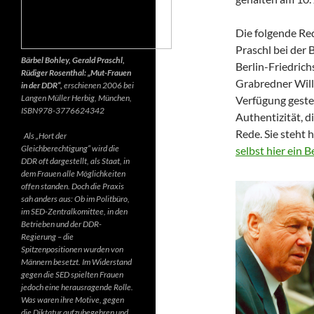
Die folgende Re
Praschl bei der 
Bärbel Bohley, Gerald Praschl,
Berlin-Friedrich
Rüdiger Rosenthal: „Mut-Frauen
Grabredner Willi
in der DDR“,
erschienen 2006 bei
Langen Müller Herbig, München,
Verfügung gestel
ISBN978-3776624342
Authentizität, d
Rede. Sie steht 
Als „Hort der
Gleichberechtigung“ wird die
selbst hier ein 
DDR oft dargestellt, als Staat, in
dem Frauen alle Möglichkeiten
offen standen. Doch die Praxis
sah anders aus: Ob im Politbüro,
im SED-Zentralkomittee, in den
Betrieben und der DDR-
Regierung – die
Spitzenpositionen wurden von
Männern besetzt. Im Widerstand
gegen die SED spielten Frauen
jedoch eine herausragende Rolle.
Was waren ihre Motive, gegen
die Diktatur aufzubegehren und