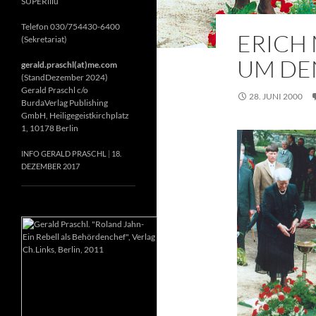
SUPERillu
Telefon 030/754430-6400
ERICH 
(Sekretariat)
UM DE
gerald.praschl(at)me.com
(StandDezember 2024)
Gerald Praschl c/o
28. JUNI 2000
BurdaVerlag Publishing
GmbH, Heiligegeistkirchplatz
1, 10178 Berlin
INFO GERALD PRASCHL
18.
DEZEMBER 2017