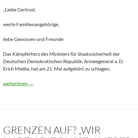
„Liebe Gertrud,
werte Familienangehörige,
liebe Genossen und Freunde
Das Kämpferherz des Ministers für Staatssicherheit der
Deutschen Demokratischen Republik, Armeegeneral a. D.
Erich Mielke, hat am 21. Mai aufgehört zu schlagen.
Historisches Dokument: Die Trauerrede für Erich Mielke (1907
weiterlesen
→
GRENZEN AUF? „WIR