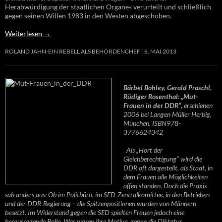
Herabwürdigung der staatlichen Organe« verurteilt und schließlich
gegen seinen Willen 1983 in den Westen abgeschoben.
Weiterlesen
→
ROLAND JAHN-EIN REBELL ALS BEHÖRDENCHEF
6. MAI 2013
Bärbel Bohley, Gerald Praschl,
Rüdiger Rosenthal: „Mut-
Frauen in der DDR“,
erschienen
2006 bei Langen Müller Herbig,
München, ISBN978-
3776624342
Als „Hort der
Gleichberechtigung“ wird die
DDR oft dargestellt, als Staat, in
dem Frauen alle Möglichkeiten
offen standen. Doch die Praxis
sah anders aus: Ob im Politbüro, im SED-Zentralkomittee, in den Betrieben
und der DDR-Regierung – die Spitzenpositionen wurden von Männern
besetzt. Im Widerstand gegen die SED spielten Frauen jedoch eine
herausragende Rolle. Was waren ihre Motive, gegen die Diktatur