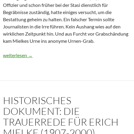
Offizier und schon früher bei der Stasi dienstlich für
Begräbnisse zuständig, hatte einiges versucht, um die
Bestattung geheim zu halten. Ein falscher Termin sollte
Journalisten in die Irre führen. Kein Aushang wies auf den
wirklichen Zeitpunkt hin. Und aus Furcht vor Grabschändung
kam Mielkes Urne ins anonyme Urnen-Grab.
Erich Mielke: Wer weinte um den Herrn der Angst?
weiterlesen
→
HISTORISCHES
DOKUMENT: DIE
TRAUERREDE FÜR ERICH
MIELKE (1907-2000)