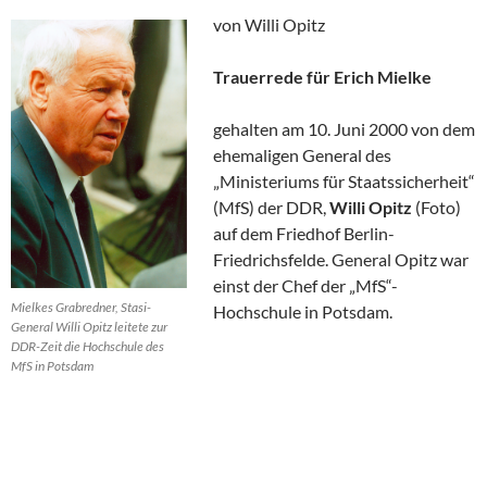
von Willi Opitz
Trauerrede für Erich Mielke
gehalten am 10. Juni 2000 von dem
ehemaligen General des
„Ministeriums für Staatssicherheit“
(MfS) der DDR,
Willi Opitz
(Foto)
auf dem Friedhof Berlin-
Friedrichsfelde. General Opitz war
einst der Chef der „MfS“-
Mielkes Grabredner, Stasi-
Hochschule in Potsdam.
General Willi Opitz leitete zur
DDR-Zeit die Hochschule des
MfS in Potsdam