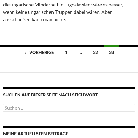
die ungarische Minderheit in Jugoslawien wäre es besser,
wenn keine ungarischen Truppen dabei wären. Aber
ausschließen kann man nichts.
Beitragsnavigation
← VORHERIGE
1
…
32
33
SUCHEN AUF DIESER SEITE NACH STICHWORT
Suche
nach:
MEINE AKTUELLSTEN BEITRÄGE