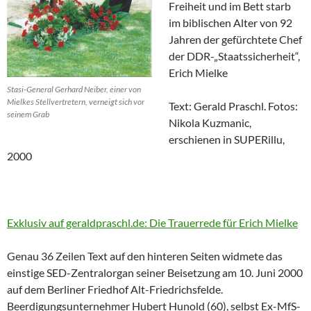
Freiheit und im Bett starb
im biblischen Alter von 92
Jahren der gefürchtete Chef
der DDR-„Staatssicherheit“,
Erich Mielke
Stasi-General Gerhard Neiber, einer von
Mielkes Stellvertretern, verneigt sich vor
Text: Gerald Praschl. Fotos:
seinem Grab
Nikola Kuzmanic,
erschienen in SUPERillu,
2000
Exklusiv auf geraldpraschl.de: Die Trauerrede für Erich Mielke
Genau 36 Zeilen Text auf den hinteren Seiten widmete das
einstige SED-Zentralorgan seiner Beisetzung am 10. Juni 2000
auf dem Berliner Friedhof Alt-Friedrichsfelde.
Beerdigungsunternehmer Hubert Hunold (60), selbst Ex-MfS-