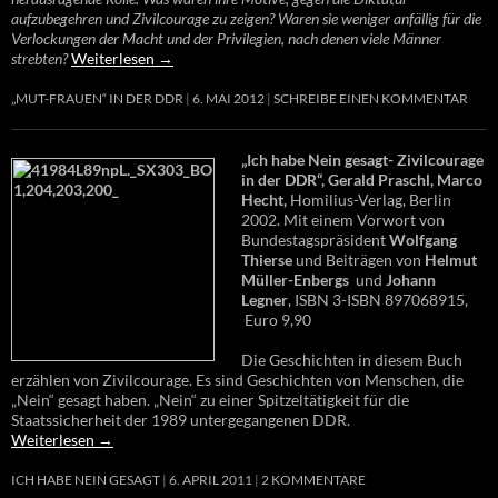
aufzubegehren und Zivilcourage zu zeigen? Waren sie weniger anfällig für die
Verlockungen der Macht und der Privilegien, nach denen viele Männer
strebten?
Weiterlesen
→
„MUT-FRAUEN“ IN DER DDR
6. MAI 2012
SCHREIBE EINEN KOMMENTAR
„Ich habe Nein gesagt- Zivilcourage
in der DDR“, Gerald Praschl, Marco
Hecht,
Homilius-Verlag, Berlin
2002. Mit einem Vorwort von
Bundestagspräsident
Wolfgang
Thierse
und Beiträgen von
Helmut
Müller-Enbergs
und
Johann
Legner
, ISBN 3-ISBN 897068915,
Euro 9,90
Die Geschichten in diesem Buch
erzählen von Zivilcourage. Es sind Geschichten von Menschen, die
„Nein“ gesagt haben. „Nein“ zu einer Spitzeltätigkeit für die
Staatssicherheit der 1989 untergegangenen DDR.
Weiterlesen
→
ICH HABE NEIN GESAGT
6. APRIL 2011
2 KOMMENTARE