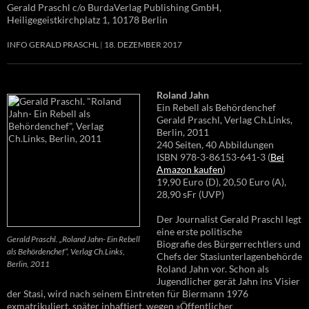
Gerald Praschl c/o BurdaVerlag Publishing GmbH,
Heiligegeistkirchplatz 1, 10178 Berlin
INFO GERALD PRASCHL
18. DEZEMBER 2017
Roland Jahn
Ein Rebell als Behördenchef
Gerald Praschl, Verlag Ch.Links,
Berlin, 2011
240 Seiten, 40 Abbildungen
ISBN 978-3-86153-641-3 (
Bei
Amazon kaufen
)
19,90 Euro (D), 20,50 Euro (A),
28,90 sFr (UVP)
Der Journalist Gerald Praschl legt
eine erste politische
Gerald Praschl. „Roland Jahn- Ein Rebell
Biografie des Bürgerrechtlers und
als Behördenchef“, Verlag Ch.Links,
Chefs der Stasiunterlagenbehörde
Berlin, 2011
Roland Jahn vor. Schon als
Jugendlicher gerät Jahn ins Visier
der Stasi, wird nach seinem Eintreten für Biermann 1976
exmatrikuliert, später inhaftiert, wegen »Öffentlicher