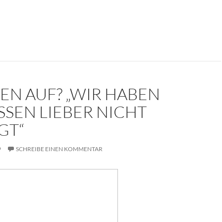
kument: Die Trauerrede für Erich Mielke (1907-2000)
EN AUF? „WIR HABEN
SSEN LIEBER NICHT
GT“
9
SCHREIBE EINEN KOMMENTAR