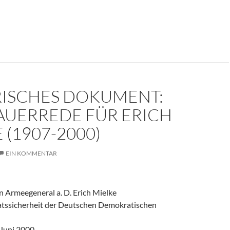
er weinte um den Herrn der Angst?
RISCHES DOKUMENT:
AUERREDE FÜR ERICH
 (1907-2000)
EIN KOMMENTAR
 Armeegeneral a. D. Erich Mielke
aatssicherheit der Deutschen Demokratischen
 Juni 2000