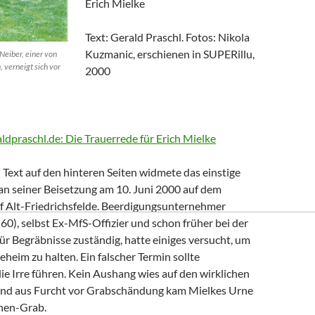
Erich Mielke
Text: Gerald Praschl. Fotos: Nikola
Kuzmanic, erschienen in SUPERillu,
Neiber, einer von
, verneigt sich vor
2000
aldpraschl.de: Die Trauerrede für Erich Mielke
Text auf den hinteren Seiten widmete das einstige
n seiner Beisetzung am 10. Juni 2000 auf dem
of Alt-Friedrichsfelde. Beerdigungsunternehmer
0), selbst Ex-MfS-Offizier und schon früher bei der
 für Begräbnisse zuständig, hatte einiges versucht, um
eheim zu halten. Ein falscher Termin sollte
die Irre führen. Kein Aushang wies auf den wirklichen
Und aus Furcht vor Grabschändung kam Mielkes Urne
nen-Grab.