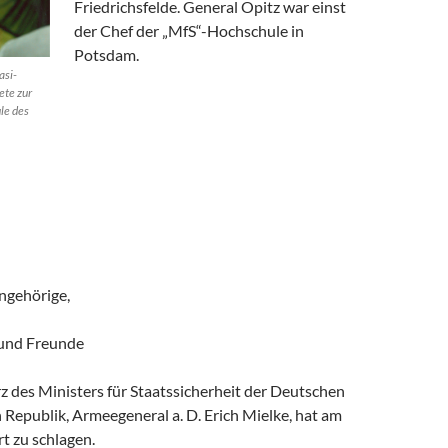
Friedrichsfelde. General Opitz war einst
der Chef der „MfS“-Hochschule in
Potsdam.
asi-
ete zur
le des
ngehörige,
 und Freunde
 des Ministers für Staatssicherheit der Deutschen
Republik, Armeegeneral a. D. Erich Mielke, hat am
t zu schlagen.