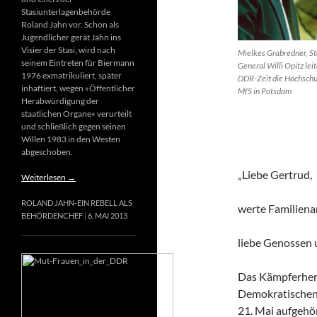
Stasiunterlagenbehörde
Roland Jahn vor. Schon als
Jugendlicher gerät Jahn ins
Visier der Stasi, wird nach
Mielkes Grabredner, St
seinem Eintreten für Biermann
General Willi Opitz leit
1976 exmatrikuliert, später
DDR-Zeit die Hochschu
inhaftiert, wegen »Öffentlicher
MfS in Potsdam
Herabwürdigung der
staatlichen Organe« verurteilt
und schließlich gegen seinen
Willen 1983 in den Westen
abgeschoben.
„Liebe Gertrud,
Weiterlesen
→
ROLAND JAHN-EIN REBELL ALS
werte Familiena
BEHÖRDENCHEF
6. MAI 2013
liebe Genossen
Das Kämpferherz
Demokratischen 
21. Mai aufgehör