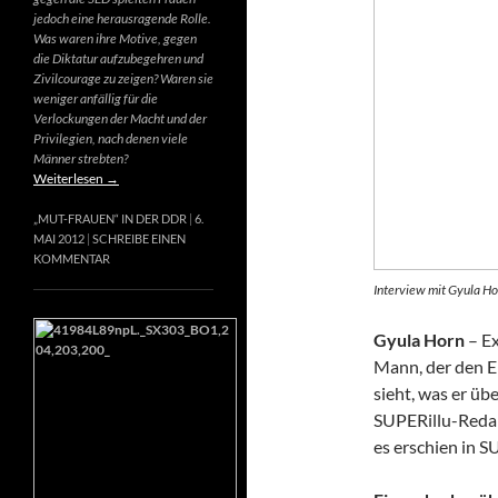
jedoch eine herausragende Rolle.
Was waren ihre Motive, gegen
die Diktatur aufzubegehren und
Zivilcourage zu zeigen? Waren sie
weniger anfällig für die
Verlockungen der Macht und der
Privilegien, nach denen viele
Männer strebten?
Weiterlesen
→
„MUT-FRAUEN“ IN DER DDR
6.
MAI 2012
SCHREIBE EINEN
KOMMENTAR
Interview mit Gyula Ho
Gyula Horn
– Ex
Mann, der den E
sieht, was er üb
SUPERillu-Redak
es erschien in S