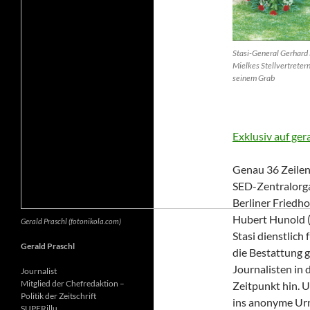
Stasi-General Gerhard 
Mielkes Stellvertretern
seinem Grab
Exklusiv auf ger
Genau 36 Zeilen 
SED-Zentralorga
Berliner Friedh
Hubert Hunold (6
Gerald Praschl (fotonikola.com)
Stasi dienstlich
Gerald Praschl
die Bestattung g
Journalisten in 
Journalist
Mitglied der Chefredaktion –
Zeitpunkt hin. 
Politik der Zeitschrift
ins anonyme Ur
SUPERillu