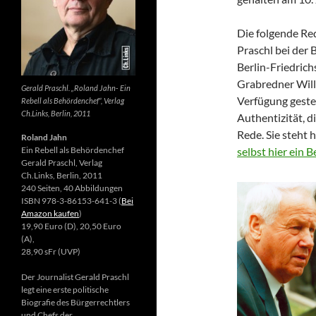
Die folgende Re
Praschl bei der 
Berlin-Friedrich
Grabredner Willi
Gerald Praschl. „Roland Jahn- Ein
Verfügung gestel
Rebell als Behördenchef“, Verlag
Ch.Links, Berlin, 2011
Authentizität, d
Rede. Sie steht 
Roland Jahn
Ein Rebell als Behördenchef
selbst hier ein 
Gerald Praschl, Verlag
Ch.Links, Berlin, 2011
240 Seiten, 40 Abbildungen
ISBN 978-3-86153-641-3 (
Bei
Amazon kaufen
)
19,90 Euro (D), 20,50 Euro
(A),
28,90 sFr (UVP)
Der Journalist Gerald Praschl
legt eine erste politische
Biografie des Bürgerrechtlers
und Chefs der