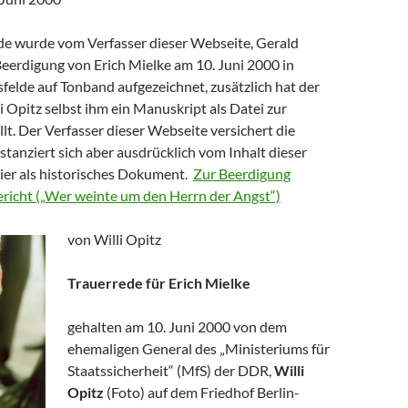
de wurde vom Verfasser dieser Webseite, Gerald
Beerdigung von Erich Mielke am 10. Juni 2000 in
sfelde auf Tonband aufgezeichnet, zusätzlich hat der
 Opitz selbst ihm ein Manuskript als Datei zur
lt. Der Verfasser dieser Webseite versichert die
istanziert sich aber ausdrücklich vom Inhalt dieser
hier als historisches Dokument.
Zur Beerdigung
Bericht („Wer weinte um den Herrn der Angst“)
von Willi Opitz
Trauerrede für Erich Mielke
gehalten am 10. Juni 2000 von dem
ehemaligen General des „Ministeriums für
Staatssicherheit“ (MfS) der DDR,
Willi
Opitz
(Foto) auf dem Friedhof Berlin-