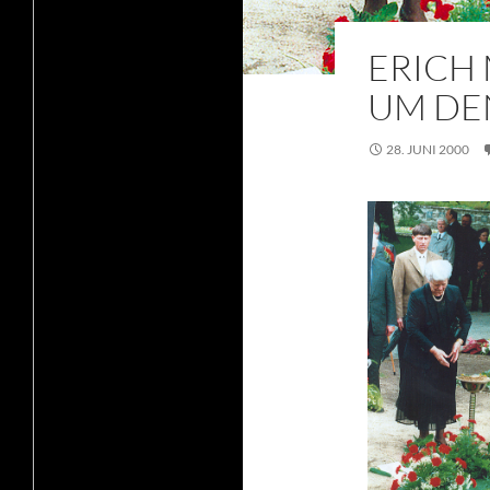
ERICH 
UM DE
28. JUNI 2000