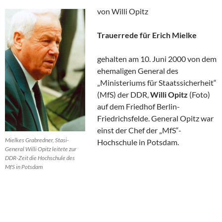
von Willi Opitz
Trauerrede für Erich Mielke
gehalten am 10. Juni 2000 von dem
ehemaligen General des
„Ministeriums für Staatssicherheit“
(MfS) der DDR,
Willi Opitz
(Foto)
auf dem Friedhof Berlin-
Friedrichsfelde. General Opitz war
einst der Chef der „MfS“-
Mielkes Grabredner, Stasi-
Hochschule in Potsdam.
General Willi Opitz leitete zur
DDR-Zeit die Hochschule des
MfS in Potsdam