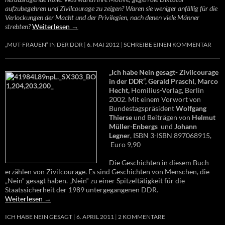
aufzubegehren und Zivilcourage zu zeigen? Waren sie weniger anfällig für die
Verlockungen der Macht und der Privilegien, nach denen viele Männer
strebten?
Weiterlesen
→
„MUT-FRAUEN“ IN DER DDR
6. MAI 2012
SCHREIBE EINEN KOMMENTAR
„Ich habe Nein gesagt- Zivilcourage
in der DDR“, Gerald Praschl, Marco
Hecht,
Homilius-Verlag, Berlin
2002. Mit einem Vorwort von
Bundestagspräsident
Wolfgang
Thierse
und Beiträgen von
Helmut
Müller-Enbergs
und
Johann
Legner
, ISBN 3-ISBN 897068915,
Euro 9,90
Die Geschichten in diesem Buch
erzählen von Zivilcourage. Es sind Geschichten von Menschen, die
„Nein“ gesagt haben. „Nein“ zu einer Spitzeltätigkeit für die
Staatssicherheit der 1989 untergegangenen DDR.
Weiterlesen
→
ICH HABE NEIN GESAGT
6. APRIL 2011
2 KOMMENTARE