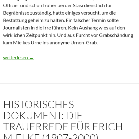
Offizier und schon früher bei der Stasi dienstlich für
Begräbnisse zuständig, hatte einiges versucht, um die
Bestattung geheim zu halten. Ein falscher Termin sollte
Journalisten in die Irre führen. Kein Aushang wies auf den
wirklichen Zeitpunkt hin. Und aus Furcht vor Grabschändung
kam Mielkes Urne ins anonyme Urnen-Grab.
Erich Mielke: Wer weinte um den Herrn der Angst?
weiterlesen
→
HISTORISCHES
DOKUMENT: DIE
TRAUERREDE FÜR ERICH
MIELKE (1907-2000)