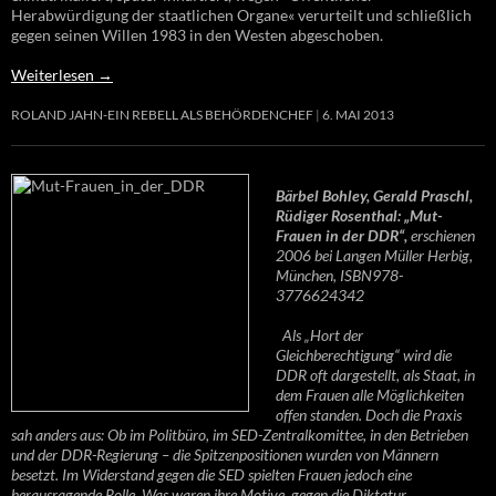
Herabwürdigung der staatlichen Organe« verurteilt und schließlich
gegen seinen Willen 1983 in den Westen abgeschoben.
Weiterlesen
→
ROLAND JAHN-EIN REBELL ALS BEHÖRDENCHEF
6. MAI 2013
Bärbel Bohley, Gerald Praschl,
Rüdiger Rosenthal: „Mut-
Frauen in der DDR“,
erschienen
2006 bei Langen Müller Herbig,
München, ISBN978-
3776624342
Als „Hort der
Gleichberechtigung“ wird die
DDR oft dargestellt, als Staat, in
dem Frauen alle Möglichkeiten
offen standen. Doch die Praxis
sah anders aus: Ob im Politbüro, im SED-Zentralkomittee, in den Betrieben
und der DDR-Regierung – die Spitzenpositionen wurden von Männern
besetzt. Im Widerstand gegen die SED spielten Frauen jedoch eine
herausragende Rolle. Was waren ihre Motive, gegen die Diktatur