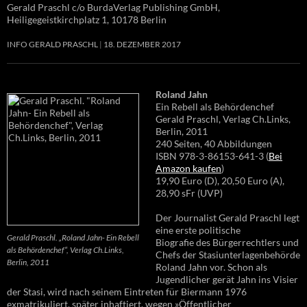
Gerald Praschl c/o BurdaVerlag Publishing GmbH,
Heiligegeistkirchplatz 1, 10178 Berlin
INFO GERALD PRASCHL
18. DEZEMBER 2017
Roland Jahn
Ein Rebell als Behördenchef
Gerald Praschl, Verlag Ch.Links,
Berlin, 2011
240 Seiten, 40 Abbildungen
ISBN 978-3-86153-641-3 (
Bei
Amazon kaufen
)
19,90 Euro (D), 20,50 Euro (A),
28,90 sFr (UVP)
Der Journalist Gerald Praschl legt
eine erste politische
Gerald Praschl. „Roland Jahn- Ein Rebell
Biografie des Bürgerrechtlers und
als Behördenchef“, Verlag Ch.Links,
Chefs der Stasiunterlagenbehörde
Berlin, 2011
Roland Jahn vor. Schon als
Jugendlicher gerät Jahn ins Visier
der Stasi, wird nach seinem Eintreten für Biermann 1976
exmatrikuliert, später inhaftiert, wegen »Öffentlicher