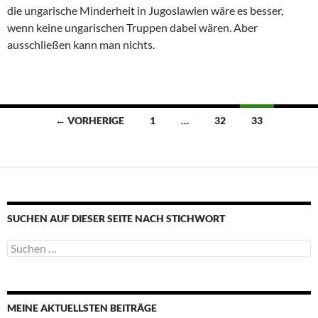
die ungarische Minderheit in Jugoslawien wäre es besser,
wenn keine ungarischen Truppen dabei wären. Aber
ausschließen kann man nichts.
Beitragsnavigation
← VORHERIGE
1
…
32
33
SUCHEN AUF DIESER SEITE NACH STICHWORT
Suche
nach:
MEINE AKTUELLSTEN BEITRÄGE