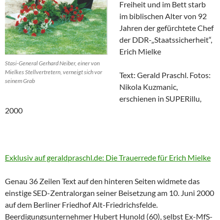
Freiheit und im Bett starb
im biblischen Alter von 92
Jahren der gefürchtete Chef
der DDR-„Staatssicherheit“,
Erich Mielke
Stasi-General Gerhard Neiber, einer von
Mielkes Stellvertretern, verneigt sich vor
Text: Gerald Praschl. Fotos:
seinem Grab
Nikola Kuzmanic,
erschienen in SUPERillu,
2000
Exklusiv auf geraldpraschl.de: Die Trauerrede für Erich Mielke
Genau 36 Zeilen Text auf den hinteren Seiten widmete das
einstige SED-Zentralorgan seiner Beisetzung am 10. Juni 2000
auf dem Berliner Friedhof Alt-Friedrichsfelde.
Beerdigungsunternehmer Hubert Hunold (60), selbst Ex-MfS-