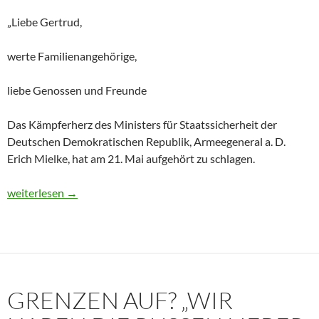
„Liebe Gertrud,
werte Familienangehörige,
liebe Genossen und Freunde
Das Kämpferherz des Ministers für Staatssicherheit der
Deutschen Demokratischen Republik, Armeegeneral a. D.
Erich Mielke, hat am 21. Mai aufgehört zu schlagen.
Historisches Dokument: Die Trauerrede für Erich Mielke (1907
weiterlesen
→
GRENZEN AUF? „WIR