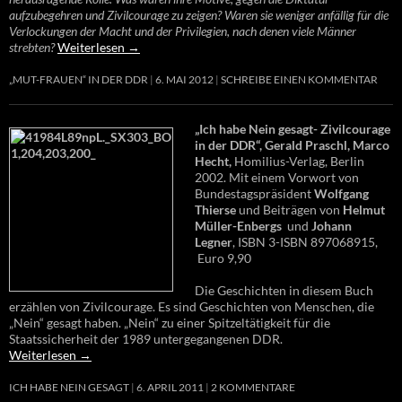
aufzubegehren und Zivilcourage zu zeigen? Waren sie weniger anfällig für die
Verlockungen der Macht und der Privilegien, nach denen viele Männer
strebten?
Weiterlesen
→
„MUT-FRAUEN“ IN DER DDR
6. MAI 2012
SCHREIBE EINEN KOMMENTAR
„Ich habe Nein gesagt- Zivilcourage
in der DDR“, Gerald Praschl, Marco
Hecht,
Homilius-Verlag, Berlin
2002. Mit einem Vorwort von
Bundestagspräsident
Wolfgang
Thierse
und Beiträgen von
Helmut
Müller-Enbergs
und
Johann
Legner
, ISBN 3-ISBN 897068915,
Euro 9,90
Die Geschichten in diesem Buch
erzählen von Zivilcourage. Es sind Geschichten von Menschen, die
„Nein“ gesagt haben. „Nein“ zu einer Spitzeltätigkeit für die
Staatssicherheit der 1989 untergegangenen DDR.
Weiterlesen
→
ICH HABE NEIN GESAGT
6. APRIL 2011
2 KOMMENTARE