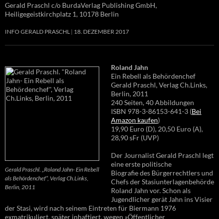
Gerald Praschl c/o BurdaVerlag Publishing GmbH,
Heiligegeistkirchplatz 1, 10178 Berlin
INFO GERALD PRASCHL
18. DEZEMBER 2017
Roland Jahn
Ein Rebell als Behördenchef
Gerald Praschl, Verlag Ch.Links,
Berlin, 2011
240 Seiten, 40 Abbildungen
ISBN 978-3-86153-641-3 (
Bei
Amazon kaufen
)
19,90 Euro (D), 20,50 Euro (A),
28,90 sFr (UVP)
Der Journalist Gerald Praschl legt
eine erste politische
Gerald Praschl. „Roland Jahn- Ein Rebell
Biografie des Bürgerrechtlers und
als Behördenchef“, Verlag Ch.Links,
Chefs der Stasiunterlagenbehörde
Berlin, 2011
Roland Jahn vor. Schon als
Jugendlicher gerät Jahn ins Visier
der Stasi, wird nach seinem Eintreten für Biermann 1976
exmatrikuliert, später inhaftiert, wegen »Öffentlicher