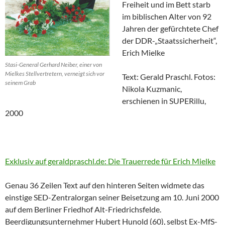
Freiheit und im Bett starb
im biblischen Alter von 92
Jahren der gefürchtete Chef
der DDR-„Staatssicherheit“,
Erich Mielke
Stasi-General Gerhard Neiber, einer von
Mielkes Stellvertretern, verneigt sich vor
Text: Gerald Praschl. Fotos:
seinem Grab
Nikola Kuzmanic,
erschienen in SUPERillu,
2000
Exklusiv auf geraldpraschl.de: Die Trauerrede für Erich Mielke
Genau 36 Zeilen Text auf den hinteren Seiten widmete das
einstige SED-Zentralorgan seiner Beisetzung am 10. Juni 2000
auf dem Berliner Friedhof Alt-Friedrichsfelde.
Beerdigungsunternehmer Hubert Hunold (60), selbst Ex-MfS-