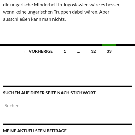
die ungarische Minderheit in Jugoslawien wäre es besser,
wenn keine ungarischen Truppen dabei wären. Aber
ausschließen kann man nichts.
Beitragsnavigation
← VORHERIGE
1
…
32
33
SUCHEN AUF DIESER SEITE NACH STICHWORT
Suche
nach:
MEINE AKTUELLSTEN BEITRÄGE