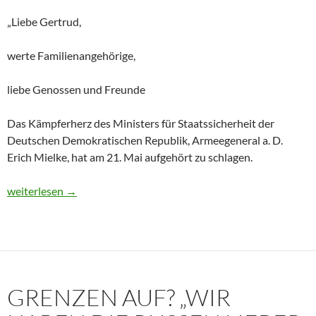
„Liebe Gertrud,
werte Familienangehörige,
liebe Genossen und Freunde
Das Kämpferherz des Ministers für Staatssicherheit der
Deutschen Demokratischen Republik, Armeegeneral a. D.
Erich Mielke, hat am 21. Mai aufgehört zu schlagen.
Historisches Dokument: Die Trauerrede für Erich Mielke (1907
weiterlesen
→
GRENZEN AUF? „WIR