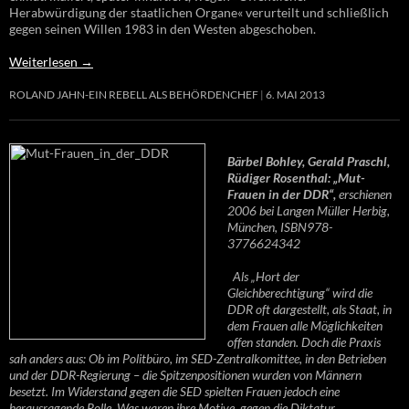
Herabwürdigung der staatlichen Organe« verurteilt und schließlich
gegen seinen Willen 1983 in den Westen abgeschoben.
Weiterlesen
→
ROLAND JAHN-EIN REBELL ALS BEHÖRDENCHEF
6. MAI 2013
Bärbel Bohley, Gerald Praschl,
Rüdiger Rosenthal: „Mut-
Frauen in der DDR“,
erschienen
2006 bei Langen Müller Herbig,
München, ISBN978-
3776624342
Als „Hort der
Gleichberechtigung“ wird die
DDR oft dargestellt, als Staat, in
dem Frauen alle Möglichkeiten
offen standen. Doch die Praxis
sah anders aus: Ob im Politbüro, im SED-Zentralkomittee, in den Betrieben
und der DDR-Regierung – die Spitzenpositionen wurden von Männern
besetzt. Im Widerstand gegen die SED spielten Frauen jedoch eine
herausragende Rolle. Was waren ihre Motive, gegen die Diktatur