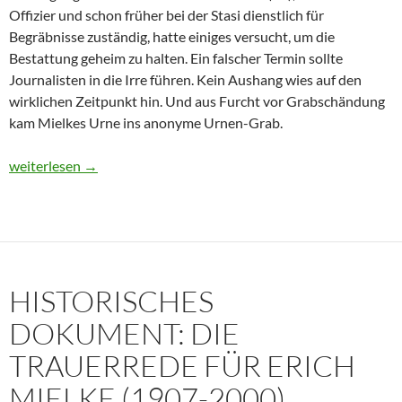
Offizier und schon früher bei der Stasi dienstlich für
Begräbnisse zuständig, hatte einiges versucht, um die
Bestattung geheim zu halten. Ein falscher Termin sollte
Journalisten in die Irre führen. Kein Aushang wies auf den
wirklichen Zeitpunkt hin. Und aus Furcht vor Grabschändung
kam Mielkes Urne ins anonyme Urnen-Grab.
Erich Mielke: Wer weinte um den Herrn der Angst?
weiterlesen
→
HISTORISCHES
DOKUMENT: DIE
TRAUERREDE FÜR ERICH
MIELKE (1907-2000)