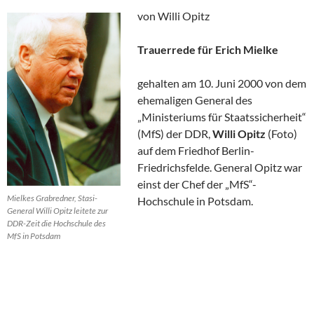
von Willi Opitz
Trauerrede für Erich Mielke
gehalten am 10. Juni 2000 von dem
ehemaligen General des
„Ministeriums für Staatssicherheit“
(MfS) der DDR,
Willi Opitz
(Foto)
auf dem Friedhof Berlin-
Friedrichsfelde. General Opitz war
einst der Chef der „MfS“-
Mielkes Grabredner, Stasi-
Hochschule in Potsdam.
General Willi Opitz leitete zur
DDR-Zeit die Hochschule des
MfS in Potsdam