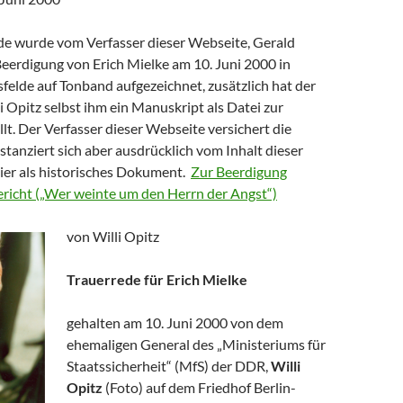
de wurde vom Verfasser dieser Webseite, Gerald
Beerdigung von Erich Mielke am 10. Juni 2000 in
sfelde auf Tonband aufgezeichnet, zusätzlich hat der
 Opitz selbst ihm ein Manuskript als Datei zur
lt. Der Verfasser dieser Webseite versichert die
istanziert sich aber ausdrücklich vom Inhalt dieser
hier als historisches Dokument.
Zur Beerdigung
Bericht („Wer weinte um den Herrn der Angst“)
von Willi Opitz
Trauerrede für Erich Mielke
gehalten am 10. Juni 2000 von dem
ehemaligen General des „Ministeriums für
Staatssicherheit“ (MfS) der DDR,
Willi
Opitz
(Foto) auf dem Friedhof Berlin-