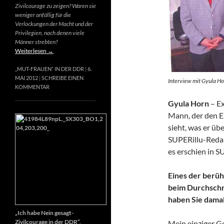
Zivilcourage zu zeigen? Waren sie
weniger anfällig für die
Verlockungen der Macht und der
Privilegien, nach denen viele
Männer strebten?
Weiterlesen
→
„MUT-FRAUEN“ IN DER DDR
6.
MAI 2012
SCHREIBE EINEN
Interview mit Gyula Ho
KOMMENTAR
Gyula Horn
– Ex
Mann, der den E
sieht, was er üb
SUPERillu-Redak
es erschien in S
Eines der berüh
beim Durchschn
haben Sie dama
„Ich habe Nein gesagt-
Zivilcourage in der DDR“,
Mein einziger Ge