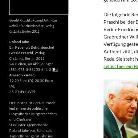
Die folgende Re
Gerald Praschl. „Roland Jahn- Ein
Praschl bei der 
Rebell als Behördenchef“, Verlag
Berlin-Friedrich
Ch.Links, Berlin, 2011
Grabredner Willi
Roland Jahn
Verfügung gestel
Ein Rebell als Behördenchef
Authentizität, d
Gerald Praschl, Verlag
Rede. Sie steht 
Ch.Links, Berlin, 2011
240 Seiten, 40 Abbildungen
selbst hier ein 
ISBN 978-3-86153-641-3 (
Bei
Amazon kaufen
)
19,90 Euro (D), 20,50 Euro
(A),
28,90 sFr (UVP)
Der Journalist Gerald Praschl
legt eine erste politische
Biografie des Bürgerrechtlers
und Chefs der
Stasiunterlagenbehörde
Roland Jahn vor. Schon als
Jugendlicher gerät Jahn ins