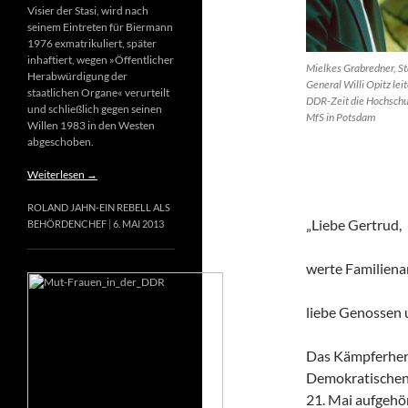
Visier der Stasi, wird nach
seinem Eintreten für Biermann
1976 exmatrikuliert, später
inhaftiert, wegen »Öffentlicher
Mielkes Grabredner, St
Herabwürdigung der
General Willi Opitz leit
staatlichen Organe« verurteilt
DDR-Zeit die Hochschu
und schließlich gegen seinen
MfS in Potsdam
Willen 1983 in den Westen
abgeschoben.
Weiterlesen
→
ROLAND JAHN-EIN REBELL ALS
„Liebe Gertrud,
BEHÖRDENCHEF
6. MAI 2013
werte Familiena
liebe Genossen
Das Kämpferherz
Demokratischen 
21. Mai aufgehör