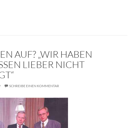
kument: Die Trauerrede für Erich Mielke (1907-2000)
EN AUF? „WIR HABEN
SSEN LIEBER NICHT
GT“
9
SCHREIBE EINEN KOMMENTAR