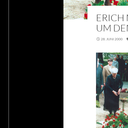
ERICH 
UM DE
28. JUNI 2000