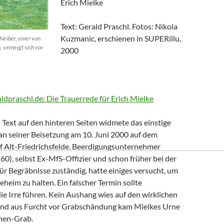
Erich Mielke
Text: Gerald Praschl. Fotos: Nikola
Kuzmanic, erschienen in SUPERillu,
Neiber, einer von
, verneigt sich vor
2000
aldpraschl.de: Die Trauerrede für Erich Mielke
Text auf den hinteren Seiten widmete das einstige
n seiner Beisetzung am 10. Juni 2000 auf dem
of Alt-Friedrichsfelde. Beerdigungsunternehmer
0), selbst Ex-MfS-Offizier und schon früher bei der
 für Begräbnisse zuständig, hatte einiges versucht, um
eheim zu halten. Ein falscher Termin sollte
die Irre führen. Kein Aushang wies auf den wirklichen
Und aus Furcht vor Grabschändung kam Mielkes Urne
nen-Grab.