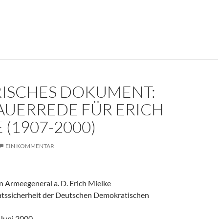
er weinte um den Herrn der Angst?
RISCHES DOKUMENT:
AUERREDE FÜR ERICH
 (1907-2000)
EIN KOMMENTAR
 Armeegeneral a. D. Erich Mielke
aatssicherheit der Deutschen Demokratischen
 Juni 2000