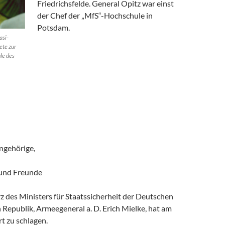
Friedrichsfelde. General Opitz war einst
der Chef der „MfS“-Hochschule in
Potsdam.
asi-
ete zur
le des
ngehörige,
 und Freunde
 des Ministers für Staatssicherheit der Deutschen
Republik, Armeegeneral a. D. Erich Mielke, hat am
t zu schlagen.