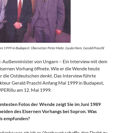
rn 1999 in Budapest. Übersetzer Peter Mate, Gyula Horn, Gerald Praschl
-Außenminister von Ungarn – Ein Interview mit dem
isernen Vorhang öffnete. Wie er die Wende heute
er die Ostdeutschen denkt. Das Interview führte
teur Gerald Praschl Anfang Mai 1999 in Budapest,
UPERillu am 12. Mai 1999.
mtesten Fotos der Wende zeigt Sie im Juni 1989
eiden des Eisernen Vorhangs bei Sopron. Was
ls empfunden?
danke war, ob ich es überhaupt schaffe, den Draht zu