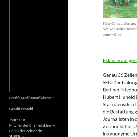
Stasi-General Gerhard 
Mielkes Stellvertretern
seinem Grab
Exklusiv auf ger
Genau 36 Zeilen 
SED-Zentralorga
Berliner Friedh
Hubert Hunold (6
Gerald Praschl (fotonikola.com)
Stasi dienstlich
Gerald Praschl
die Bestattung g
Journalisten in 
Journalist
Mitglied der Chefredaktion –
Zeitpunkt hin. 
Politik der Zeitschrift
ins anonyme Ur
SUPERillu