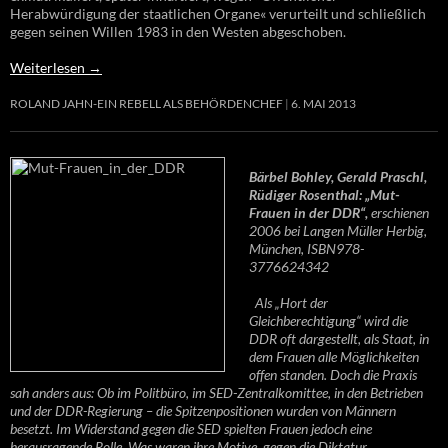
Herabwürdigung der staatlichen Organe« verurteilt und schließlich
gegen seinen Willen 1983 in den Westen abgeschoben.
Weiterlesen
→
ROLAND JAHN-EIN REBELL ALS BEHÖRDENCHEF
6. MAI 2013
Bärbel Bohley, Gerald Praschl,
Rüdiger Rosenthal: „Mut-
Frauen in der DDR“,
erschienen
2006 bei Langen Müller Herbig,
München, ISBN978-
3776624342
Als „Hort der
Gleichberechtigung“ wird die
DDR oft dargestellt, als Staat, in
dem Frauen alle Möglichkeiten
offen standen. Doch die Praxis
sah anders aus: Ob im Politbüro, im SED-Zentralkomittee, in den Betrieben
und der DDR-Regierung – die Spitzenpositionen wurden von Männern
besetzt. Im Widerstand gegen die SED spielten Frauen jedoch eine
herausragende Rolle. Was waren ihre Motive, gegen die Diktatur