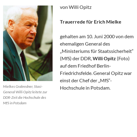
von Willi Opitz
Trauerrede für Erich Mielke
gehalten am 10. Juni 2000 von dem
ehemaligen General des
„Ministeriums für Staatssicherheit“
(MfS) der DDR,
Willi Opitz
(Foto)
auf dem Friedhof Berlin-
Friedrichsfelde. General Opitz war
einst der Chef der „MfS“-
Mielkes Grabredner, Stasi-
Hochschule in Potsdam.
General Willi Opitz leitete zur
DDR-Zeit die Hochschule des
MfS in Potsdam