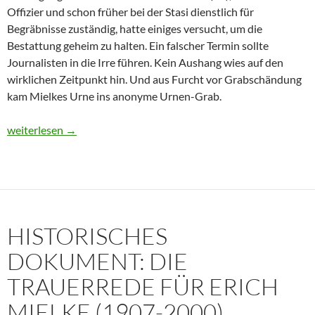
Offizier und schon früher bei der Stasi dienstlich für
Begräbnisse zuständig, hatte einiges versucht, um die
Bestattung geheim zu halten. Ein falscher Termin sollte
Journalisten in die Irre führen. Kein Aushang wies auf den
wirklichen Zeitpunkt hin. Und aus Furcht vor Grabschändung
kam Mielkes Urne ins anonyme Urnen-Grab.
Erich Mielke: Wer weinte um den Herrn der Angst?
weiterlesen
→
HISTORISCHES
DOKUMENT: DIE
TRAUERREDE FÜR ERICH
MIELKE (1907-2000)