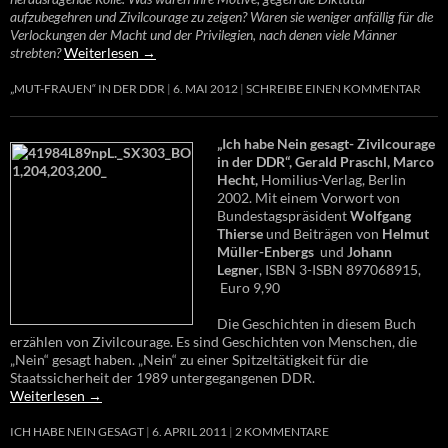
aufzubegehren und Zivilcourage zu zeigen? Waren sie weniger anfällig für die
Verlockungen der Macht und der Privilegien, nach denen viele Männer
strebten?
Weiterlesen
→
„MUT-FRAUEN“ IN DER DDR
6. MAI 2012
SCHREIBE EINEN KOMMENTAR
„Ich habe Nein gesagt- Zivilcourage
in der DDR“, Gerald Praschl, Marco
Hecht,
Homilius-Verlag, Berlin
2002. Mit einem Vorwort von
Bundestagspräsident
Wolfgang
Thierse
und Beiträgen von
Helmut
Müller-Enbergs
und
Johann
Legner
, ISBN 3-ISBN 897068915,
Euro 9,90
Die Geschichten in diesem Buch
erzählen von Zivilcourage. Es sind Geschichten von Menschen, die
„Nein“ gesagt haben. „Nein“ zu einer Spitzeltätigkeit für die
Staatssicherheit der 1989 untergegangenen DDR.
Weiterlesen
→
ICH HABE NEIN GESAGT
6. APRIL 2011
2 KOMMENTARE