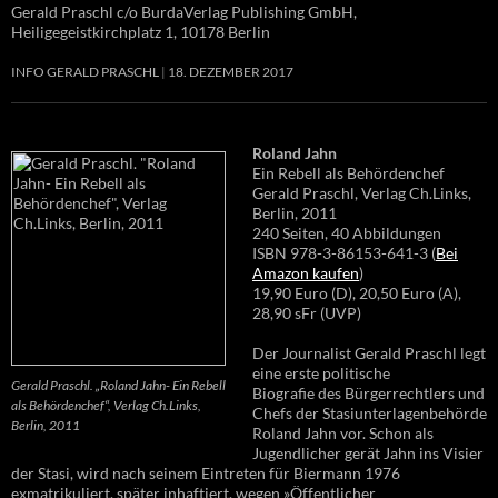
Gerald Praschl c/o BurdaVerlag Publishing GmbH,
Heiligegeistkirchplatz 1, 10178 Berlin
INFO GERALD PRASCHL
18. DEZEMBER 2017
Roland Jahn
Ein Rebell als Behördenchef
Gerald Praschl, Verlag Ch.Links,
Berlin, 2011
240 Seiten, 40 Abbildungen
ISBN 978-3-86153-641-3 (
Bei
Amazon kaufen
)
19,90 Euro (D), 20,50 Euro (A),
28,90 sFr (UVP)
Der Journalist Gerald Praschl legt
eine erste politische
Gerald Praschl. „Roland Jahn- Ein Rebell
Biografie des Bürgerrechtlers und
als Behördenchef“, Verlag Ch.Links,
Chefs der Stasiunterlagenbehörde
Berlin, 2011
Roland Jahn vor. Schon als
Jugendlicher gerät Jahn ins Visier
der Stasi, wird nach seinem Eintreten für Biermann 1976
exmatrikuliert, später inhaftiert, wegen »Öffentlicher