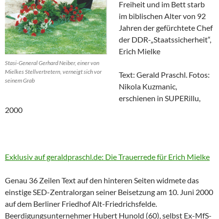
Freiheit und im Bett starb
im biblischen Alter von 92
Jahren der gefürchtete Chef
der DDR-„Staatssicherheit“,
Erich Mielke
Stasi-General Gerhard Neiber, einer von
Mielkes Stellvertretern, verneigt sich vor
Text: Gerald Praschl. Fotos:
seinem Grab
Nikola Kuzmanic,
erschienen in SUPERillu,
2000
Exklusiv auf geraldpraschl.de: Die Trauerrede für Erich Mielke
Genau 36 Zeilen Text auf den hinteren Seiten widmete das
einstige SED-Zentralorgan seiner Beisetzung am 10. Juni 2000
auf dem Berliner Friedhof Alt-Friedrichsfelde.
Beerdigungsunternehmer Hubert Hunold (60), selbst Ex-MfS-