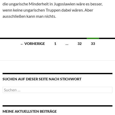
die ungarische Minderheit in Jugoslawien wäre es besser,
wenn keine ungarischen Truppen dabei wären. Aber
ausschließen kann man nichts.
Beitragsnavigation
← VORHERIGE
1
…
32
33
SUCHEN AUF DIESER SEITE NACH STICHWORT
Suche
nach:
MEINE AKTUELLSTEN BEITRÄGE