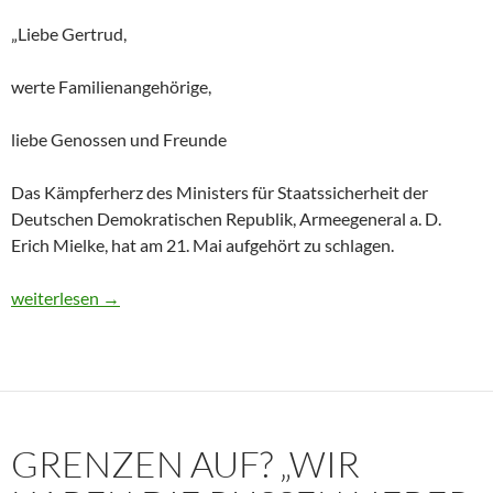
„Liebe Gertrud,
werte Familienangehörige,
liebe Genossen und Freunde
Das Kämpferherz des Ministers für Staatssicherheit der
Deutschen Demokratischen Republik, Armeegeneral a. D.
Erich Mielke, hat am 21. Mai aufgehört zu schlagen.
Historisches Dokument: Die Trauerrede für Erich Mielke (1907
weiterlesen
→
GRENZEN AUF? „WIR