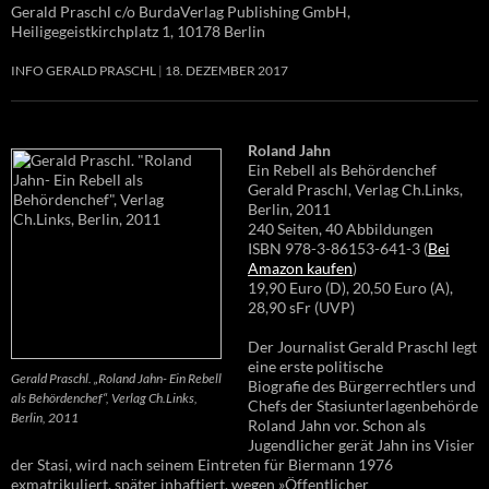
Gerald Praschl c/o BurdaVerlag Publishing GmbH,
Heiligegeistkirchplatz 1, 10178 Berlin
INFO GERALD PRASCHL
18. DEZEMBER 2017
Roland Jahn
Ein Rebell als Behördenchef
Gerald Praschl, Verlag Ch.Links,
Berlin, 2011
240 Seiten, 40 Abbildungen
ISBN 978-3-86153-641-3 (
Bei
Amazon kaufen
)
19,90 Euro (D), 20,50 Euro (A),
28,90 sFr (UVP)
Der Journalist Gerald Praschl legt
eine erste politische
Gerald Praschl. „Roland Jahn- Ein Rebell
Biografie des Bürgerrechtlers und
als Behördenchef“, Verlag Ch.Links,
Chefs der Stasiunterlagenbehörde
Berlin, 2011
Roland Jahn vor. Schon als
Jugendlicher gerät Jahn ins Visier
der Stasi, wird nach seinem Eintreten für Biermann 1976
exmatrikuliert, später inhaftiert, wegen »Öffentlicher