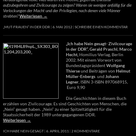
aufzubegehren und Zivilcourage zu zeigen? Waren sie weniger anfällig für die
Verlockungen der Macht und der Privilegien, nach denen viele Männer
strebten?
Weiterlesen
→
„MUT-FRAUEN“ IN DER DDR
6. MAI 2012
SCHREIBE EINEN KOMMENTAR
„Ich habe Nein gesagt- Zivilcourage
in der DDR“, Gerald Praschl, Marco
Hecht,
Homilius-Verlag, Berlin
2002. Mit einem Vorwort von
Bundestagspräsident
Wolfgang
Thierse
und Beiträgen von
Helmut
Müller-Enbergs
und
Johann
Legner
, ISBN 3-ISBN 897068915,
Euro 9,90
Die Geschichten in diesem Buch
erzählen von Zivilcourage. Es sind Geschichten von Menschen, die
„Nein“ gesagt haben. „Nein“ zu einer Spitzeltätigkeit für die
Staatssicherheit der 1989 untergegangenen DDR.
Weiterlesen
→
ICH HABE NEIN GESAGT
6. APRIL 2011
2 KOMMENTARE