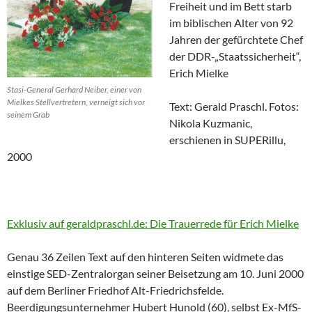
Freiheit und im Bett starb
im biblischen Alter von 92
Jahren der gefürchtete Chef
der DDR-„Staatssicherheit“,
Erich Mielke
Stasi-General Gerhard Neiber, einer von
Mielkes Stellvertretern, verneigt sich vor
Text: Gerald Praschl. Fotos:
seinem Grab
Nikola Kuzmanic,
erschienen in SUPERillu,
2000
Exklusiv auf geraldpraschl.de: Die Trauerrede für Erich Mielke
Genau 36 Zeilen Text auf den hinteren Seiten widmete das
einstige SED-Zentralorgan seiner Beisetzung am 10. Juni 2000
auf dem Berliner Friedhof Alt-Friedrichsfelde.
Beerdigungsunternehmer Hubert Hunold (60), selbst Ex-MfS-