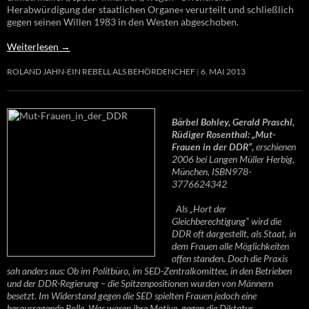
Herabwürdigung der staatlichen Organe« verurteilt und schließlich
gegen seinen Willen 1983 in den Westen abgeschoben.
Weiterlesen
→
ROLAND JAHN-EIN REBELL ALS BEHÖRDENCHEF
6. MAI 2013
Bärbel Bohley, Gerald Praschl,
Rüdiger Rosenthal: „Mut-
Frauen in der DDR“,
erschienen
2006 bei Langen Müller Herbig,
München, ISBN978-
3776624342
Als „Hort der
Gleichberechtigung“ wird die
DDR oft dargestellt, als Staat, in
dem Frauen alle Möglichkeiten
offen standen. Doch die Praxis
sah anders aus: Ob im Politbüro, im SED-Zentralkomittee, in den Betrieben
und der DDR-Regierung – die Spitzenpositionen wurden von Männern
besetzt. Im Widerstand gegen die SED spielten Frauen jedoch eine
herausragende Rolle. Was waren ihre Motive, gegen die Diktatur