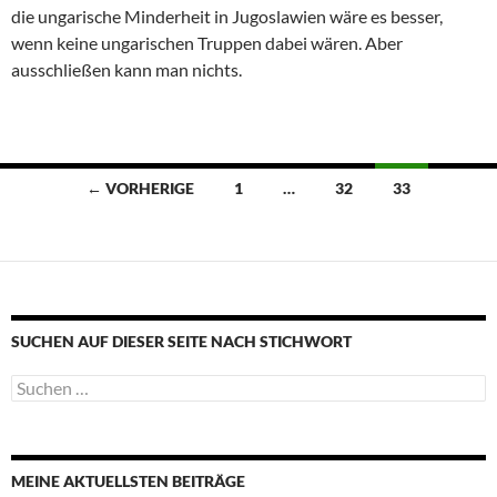
die ungarische Minderheit in Jugoslawien wäre es besser,
wenn keine ungarischen Truppen dabei wären. Aber
ausschließen kann man nichts.
Beitragsnavigation
← VORHERIGE
1
…
32
33
SUCHEN AUF DIESER SEITE NACH STICHWORT
Suche
nach:
MEINE AKTUELLSTEN BEITRÄGE