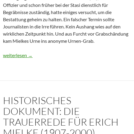
Offizier und schon früher bei der Stasi dienstlich für
Begräbnisse zuständig, hatte einiges versucht, um die
Bestattung geheim zu halten. Ein falscher Termin sollte
Journalisten in die Irre führen. Kein Aushang wies auf den
wirklichen Zeitpunkt hin. Und aus Furcht vor Grabschändung
kam Mielkes Urne ins anonyme Urnen-Grab.
Erich Mielke: Wer weinte um den Herrn der Angst?
weiterlesen
→
HISTORISCHES
DOKUMENT: DIE
TRAUERREDE FÜR ERICH
MIELKE (1907-2000)