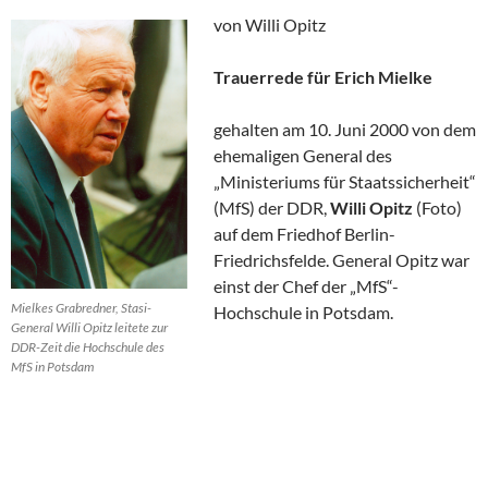
von Willi Opitz
Trauerrede für Erich Mielke
gehalten am 10. Juni 2000 von dem
ehemaligen General des
„Ministeriums für Staatssicherheit“
(MfS) der DDR,
Willi Opitz
(Foto)
auf dem Friedhof Berlin-
Friedrichsfelde. General Opitz war
einst der Chef der „MfS“-
Mielkes Grabredner, Stasi-
Hochschule in Potsdam.
General Willi Opitz leitete zur
DDR-Zeit die Hochschule des
MfS in Potsdam