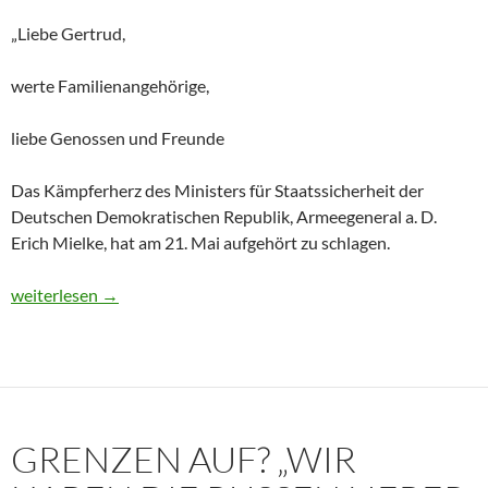
„Liebe Gertrud,
werte Familienangehörige,
liebe Genossen und Freunde
Das Kämpferherz des Ministers für Staatssicherheit der
Deutschen Demokratischen Republik, Armeegeneral a. D.
Erich Mielke, hat am 21. Mai aufgehört zu schlagen.
Historisches Dokument: Die Trauerrede für Erich Mielke (1907
weiterlesen
→
GRENZEN AUF? „WIR