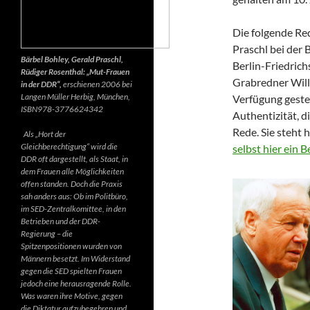
Die folgende Re
Praschl bei der 
Bärbel Bohley, Gerald Praschl,
Berlin-Friedrich
Rüdiger Rosenthal: „Mut-Frauen
Grabredner Willi
in der DDR“,
erschienen 2006 bei
Langen Müller Herbig, München,
Verfügung gestel
ISBN978-3776624342
Authentizität, d
Rede. Sie steht 
Als „Hort der
Gleichberechtigung“ wird die
selbst hier ein 
DDR oft dargestellt, als Staat, in
dem Frauen alle Möglichkeiten
offen standen. Doch die Praxis
sah anders aus: Ob im Politbüro,
im SED-Zentralkomittee, in den
Betrieben und der DDR-
Regierung – die
Spitzenpositionen wurden von
Männern besetzt. Im Widerstand
gegen die SED spielten Frauen
jedoch eine herausragende Rolle.
Was waren ihre Motive, gegen
die Diktatur aufzubegehren und