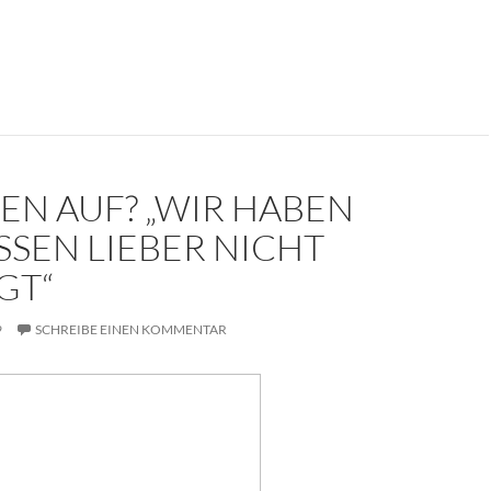
kument: Die Trauerrede für Erich Mielke (1907-2000)
EN AUF? „WIR HABEN
SSEN LIEBER NICHT
GT“
9
SCHREIBE EINEN KOMMENTAR