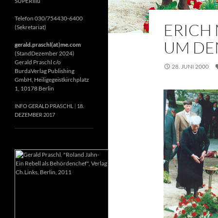
SUPERillu
Telefon 030/754430-6400
ERICH 
(Sekretariat)
UM DE
gerald.praschl(at)me.com
(StandDezember 2024)
Gerald Praschl c/o
28. JUNI 2000
BurdaVerlag Publishing
GmbH, Heiligegeistkirchplatz
1, 10178 Berlin
INFO GERALD PRASCHL
18.
DEZEMBER 2017