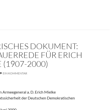
er weinte um den Herrn der Angst?
RISCHES DOKUMENT:
AUERREDE FÜR ERICH
 (1907-2000)
EIN KOMMENTAR
 Armeegeneral a. D. Erich Mielke
aatssicherheit der Deutschen Demokratischen
 Juni 2000