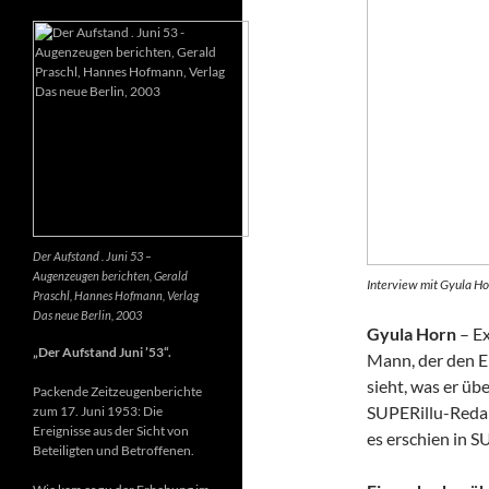
Der Aufstand . Juni 53 –
Augenzeugen berichten, Gerald
Interview mit Gyula Ho
Praschl, Hannes Hofmann, Verlag
Das neue Berlin, 2003
Gyula Horn
– Ex
„Der Aufstand Juni ’53“.
Mann, der den E
sieht, was er üb
Packende Zeitzeugenberichte
SUPERillu-Redak
zum 17. Juni 1953: Die
Ereignisse aus der Sicht von
es erschien in S
Beteiligten und Betroffenen.