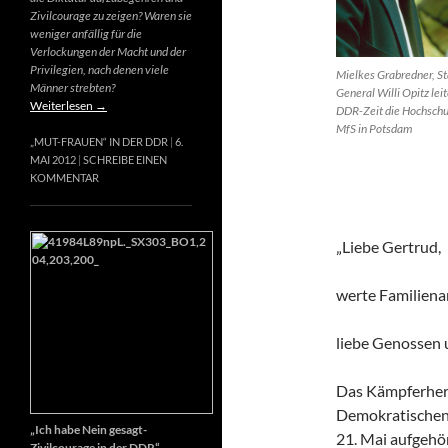
Zivilcourage zu zeigen? Waren sie
weniger anfällig für die
Verlockungen der Macht und der
Privilegien, nach denen viele
Mielkes Grabredner, St
Männer strebten?
General Willi Opitz leit
Weiterlesen
→
DDR-Zeit die Hochschu
MfS in Potsdam
„MUT-FRAUEN“ IN DER DDR
6.
MAI 2012
SCHREIBE EINEN
KOMMENTAR
„Liebe Gertrud,
werte Familiena
liebe Genossen
Das Kämpferherz
Demokratischen 
„Ich habe Nein gesagt-
21. Mai aufgehör
Zivilcourage in der DDR“,