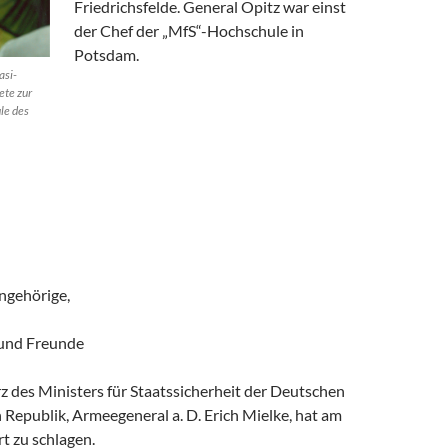
Friedrichsfelde. General Opitz war einst
der Chef der „MfS“-Hochschule in
Potsdam.
asi-
ete zur
le des
ngehörige,
 und Freunde
 des Ministers für Staatssicherheit der Deutschen
Republik, Armeegeneral a. D. Erich Mielke, hat am
t zu schlagen.