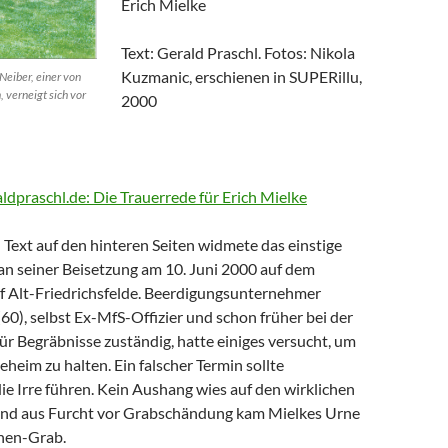
Erich Mielke
Text: Gerald Praschl. Fotos: Nikola
Kuzmanic, erschienen in SUPERillu,
Neiber, einer von
, verneigt sich vor
2000
aldpraschl.de: Die Trauerrede für Erich Mielke
Text auf den hinteren Seiten widmete das einstige
n seiner Beisetzung am 10. Juni 2000 auf dem
of Alt-Friedrichsfelde. Beerdigungsunternehmer
0), selbst Ex-MfS-Offizier und schon früher bei der
 für Begräbnisse zuständig, hatte einiges versucht, um
eheim zu halten. Ein falscher Termin sollte
die Irre führen. Kein Aushang wies auf den wirklichen
Und aus Furcht vor Grabschändung kam Mielkes Urne
nen-Grab.