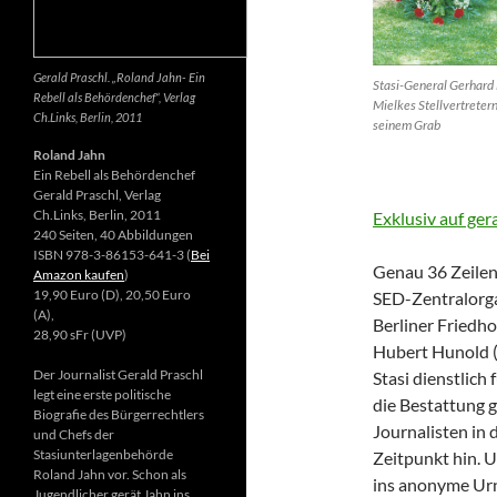
Gerald Praschl. „Roland Jahn- Ein
Stasi-General Gerhard 
Rebell als Behördenchef“, Verlag
Mielkes Stellvertretern
Ch.Links, Berlin, 2011
seinem Grab
Roland Jahn
Ein Rebell als Behördenchef
Gerald Praschl, Verlag
Ch.Links, Berlin, 2011
Exklusiv auf ger
240 Seiten, 40 Abbildungen
ISBN 978-3-86153-641-3 (
Bei
Genau 36 Zeilen 
Amazon kaufen
)
19,90 Euro (D), 20,50 Euro
SED-Zentralorga
(A),
Berliner Friedh
28,90 sFr (UVP)
Hubert Hunold (6
Der Journalist Gerald Praschl
Stasi dienstlich
legt eine erste politische
die Bestattung g
Biografie des Bürgerrechtlers
Journalisten in 
und Chefs der
Stasiunterlagenbehörde
Zeitpunkt hin. 
Roland Jahn vor. Schon als
ins anonyme Ur
Jugendlicher gerät Jahn ins