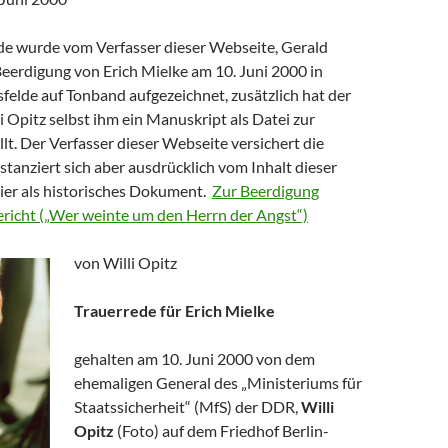
de wurde vom Verfasser dieser Webseite, Gerald
Beerdigung von Erich Mielke am 10. Juni 2000 in
sfelde auf Tonband aufgezeichnet, zusätzlich hat der
 Opitz selbst ihm ein Manuskript als Datei zur
lt. Der Verfasser dieser Webseite versichert die
istanziert sich aber ausdrücklich vom Inhalt dieser
hier als historisches Dokument.
Zur Beerdigung
Bericht („Wer weinte um den Herrn der Angst“)
von Willi Opitz
Trauerrede für Erich Mielke
gehalten am 10. Juni 2000 von dem
ehemaligen General des „Ministeriums für
Staatssicherheit“ (MfS) der DDR,
Willi
Opitz
(Foto) auf dem Friedhof Berlin-