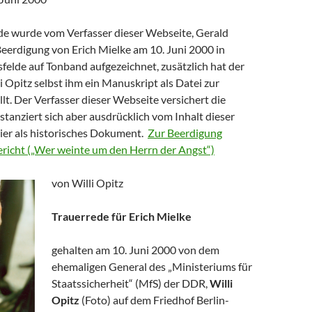
de wurde vom Verfasser dieser Webseite, Gerald
Beerdigung von Erich Mielke am 10. Juni 2000 in
sfelde auf Tonband aufgezeichnet, zusätzlich hat der
 Opitz selbst ihm ein Manuskript als Datei zur
lt. Der Verfasser dieser Webseite versichert die
istanziert sich aber ausdrücklich vom Inhalt dieser
hier als historisches Dokument.
Zur Beerdigung
Bericht („Wer weinte um den Herrn der Angst“)
von Willi Opitz
Trauerrede für Erich Mielke
gehalten am 10. Juni 2000 von dem
ehemaligen General des „Ministeriums für
Staatssicherheit“ (MfS) der DDR,
Willi
Opitz
(Foto) auf dem Friedhof Berlin-