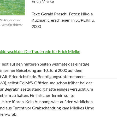
Erich Mielke
Text: Gerald Praschl. Fotos: Nikola
Kuzmanic, erschienen in SUPERillu,
Neiber, einer von
, verneigt sich vor
2000
aldpraschl.de: Die Trauerrede für Erich Mielke
Text auf den hinteren Seiten widmete das einstige
n seiner Beisetzung am 10. Juni 2000 auf dem
of Alt-Friedrichsfelde. Beerdigungsunternehmer
0), selbst Ex-MfS-Offizier und schon früher bei der
 für Begräbnisse zuständig, hatte einiges versucht, um
eheim zu halten. Ein falscher Termin sollte
die Irre führen. Kein Aushang wies auf den wirklichen
Und aus Furcht vor Grabschändung kam Mielkes Urne
nen-Grab.