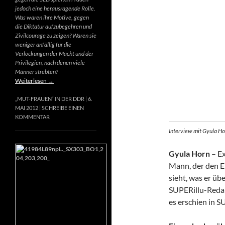
jedoch eine herausragende Rolle.
Was waren ihre Motive, gegen
die Diktatur aufzubegehren und
Zivilcourage zu zeigen? Waren sie
weniger anfällig für die
Verlockungen der Macht und der
Privilegien, nach denen viele
Männer strebten?
Weiterlesen
→
„MUT-FRAUEN“ IN DER DDR
6.
MAI 2012
SCHREIBE EINEN
KOMMENTAR
Interview mit Gyula Ho
Gyula Horn
– Ex
Mann, der den E
sieht, was er üb
SUPERillu-Redak
es erschien in S