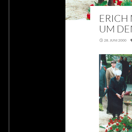
ERICH 
UM DE
28. JUNI 2000