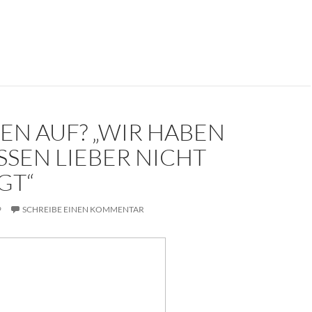
kument: Die Trauerrede für Erich Mielke (1907-2000)
EN AUF? „WIR HABEN
SSEN LIEBER NICHT
GT“
9
SCHREIBE EINEN KOMMENTAR