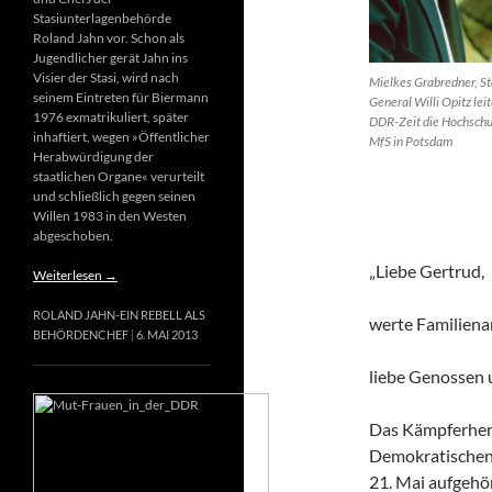
Stasiunterlagenbehörde
Roland Jahn vor. Schon als
Jugendlicher gerät Jahn ins
Visier der Stasi, wird nach
Mielkes Grabredner, St
seinem Eintreten für Biermann
General Willi Opitz leit
1976 exmatrikuliert, später
DDR-Zeit die Hochschu
inhaftiert, wegen »Öffentlicher
MfS in Potsdam
Herabwürdigung der
staatlichen Organe« verurteilt
und schließlich gegen seinen
Willen 1983 in den Westen
abgeschoben.
„Liebe Gertrud,
Weiterlesen
→
ROLAND JAHN-EIN REBELL ALS
werte Familiena
BEHÖRDENCHEF
6. MAI 2013
liebe Genossen
Das Kämpferherz
Demokratischen 
21. Mai aufgehör