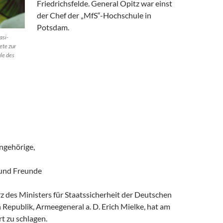
Friedrichsfelde. General Opitz war einst
der Chef der „MfS“-Hochschule in
Potsdam.
asi-
ete zur
le des
ngehörige,
 und Freunde
 des Ministers für Staatssicherheit der Deutschen
Republik, Armeegeneral a. D. Erich Mielke, hat am
t zu schlagen.