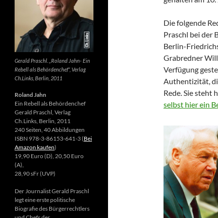
Die folgende Re
Praschl bei der 
Berlin-Friedrich
Grabredner Willi
Gerald Praschl. „Roland Jahn- Ein
Verfügung gestel
Rebell als Behördenchef“, Verlag
Ch.Links, Berlin, 2011
Authentizität, d
Rede. Sie steht 
Roland Jahn
Ein Rebell als Behördenchef
selbst hier ein 
Gerald Praschl, Verlag
Ch.Links, Berlin, 2011
240 Seiten, 40 Abbildungen
ISBN 978-3-86153-641-3 (
Bei
Amazon kaufen
)
19,90 Euro (D), 20,50 Euro
(A),
28,90 sFr (UVP)
Der Journalist Gerald Praschl
legt eine erste politische
Biografie des Bürgerrechtlers
und Chefs der