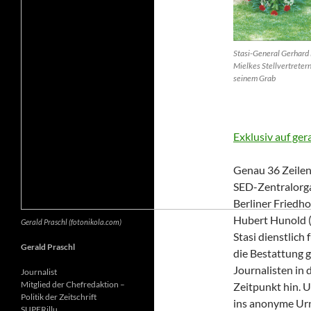
Stasi-General Gerhard 
Mielkes Stellvertretern
seinem Grab
Exklusiv auf ger
Genau 36 Zeilen 
SED-Zentralorga
Berliner Friedh
Hubert Hunold (6
Gerald Praschl (fotonikola.com)
Stasi dienstlich
Gerald Praschl
die Bestattung g
Journalisten in 
Journalist
Mitglied der Chefredaktion –
Zeitpunkt hin. 
Politik der Zeitschrift
ins anonyme Ur
SUPERillu