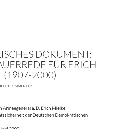
er weinte um den Herrn der Angst?
RISCHES DOKUMENT:
AUERREDE FÜR ERICH
 (1907-2000)
EIN KOMMENTAR
 Armeegeneral a. D. Erich Mielke
aatssicherheit der Deutschen Demokratischen
 Juni 2000