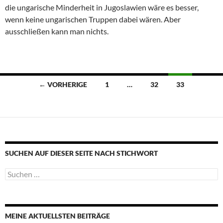
die ungarische Minderheit in Jugoslawien wäre es besser,
wenn keine ungarischen Truppen dabei wären. Aber
ausschließen kann man nichts.
Beitragsnavigation
← VORHERIGE
1
…
32
33
SUCHEN AUF DIESER SEITE NACH STICHWORT
Suche
nach:
MEINE AKTUELLSTEN BEITRÄGE