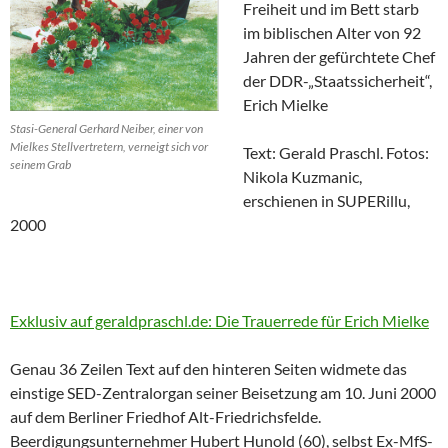
Freiheit und im Bett starb
im biblischen Alter von 92
Jahren der gefürchtete Chef
der DDR-„Staatssicherheit“,
Erich Mielke
Stasi-General Gerhard Neiber, einer von
Mielkes Stellvertretern, verneigt sich vor
Text: Gerald Praschl. Fotos:
seinem Grab
Nikola Kuzmanic,
erschienen in SUPERillu,
2000
Exklusiv auf geraldpraschl.de: Die Trauerrede für Erich Mielke
Genau 36 Zeilen Text auf den hinteren Seiten widmete das
einstige SED-Zentralorgan seiner Beisetzung am 10. Juni 2000
auf dem Berliner Friedhof Alt-Friedrichsfelde.
Beerdigungsunternehmer Hubert Hunold (60), selbst Ex-MfS-