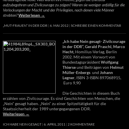
aufzubegehren und Zivilcourage zu zeigen? Waren sie weniger anfällig für die
Verlockungen der Macht und der Privilegien, nach denen viele Männer
strebten?
Weiterlesen
→
„MUT-FRAUEN“ IN DER DDR
6. MAI 2012
SCHREIBE EINEN KOMMENTAR
„Ich habe Nein gesagt- Zivilcourage
in der DDR“, Gerald Praschl, Marco
Hecht,
Homilius-Verlag, Berlin
2002. Mit einem Vorwort von
Bundestagspräsident
Wolfgang
Thierse
und Beiträgen von
Helmut
Müller-Enbergs
und
Johann
Legner
, ISBN 3-ISBN 897068915,
Euro 9,90
Die Geschichten in diesem Buch
erzählen von Zivilcourage. Es sind Geschichten von Menschen, die
„Nein“ gesagt haben. „Nein“ zu einer Spitzeltätigkeit für die
Staatssicherheit der 1989 untergegangenen DDR.
Weiterlesen
→
ICH HABE NEIN GESAGT
6. APRIL 2011
2 KOMMENTARE