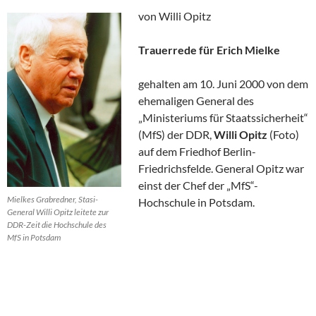
von Willi Opitz
Trauerrede für Erich Mielke
gehalten am 10. Juni 2000 von dem
ehemaligen General des
„Ministeriums für Staatssicherheit“
(MfS) der DDR,
Willi Opitz
(Foto)
auf dem Friedhof Berlin-
Friedrichsfelde. General Opitz war
einst der Chef der „MfS“-
Mielkes Grabredner, Stasi-
Hochschule in Potsdam.
General Willi Opitz leitete zur
DDR-Zeit die Hochschule des
MfS in Potsdam