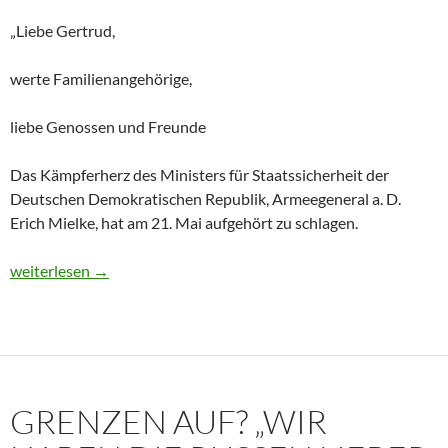
„Liebe Gertrud,
werte Familienangehörige,
liebe Genossen und Freunde
Das Kämpferherz des Ministers für Staatssicherheit der
Deutschen Demokratischen Republik, Armeegeneral a. D.
Erich Mielke, hat am 21. Mai aufgehört zu schlagen.
Historisches Dokument: Die Trauerrede für Erich Mielke (1907
weiterlesen
→
GRENZEN AUF? „WIR