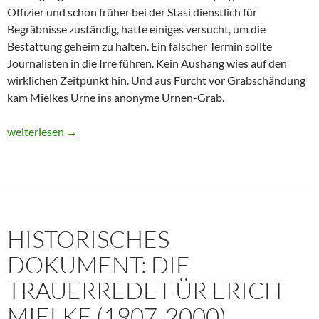
Offizier und schon früher bei der Stasi dienstlich für
Begräbnisse zuständig, hatte einiges versucht, um die
Bestattung geheim zu halten. Ein falscher Termin sollte
Journalisten in die Irre führen. Kein Aushang wies auf den
wirklichen Zeitpunkt hin. Und aus Furcht vor Grabschändung
kam Mielkes Urne ins anonyme Urnen-Grab.
Erich Mielke: Wer weinte um den Herrn der Angst?
weiterlesen
→
HISTORISCHES
DOKUMENT: DIE
TRAUERREDE FÜR ERICH
MIELKE (1907-2000)