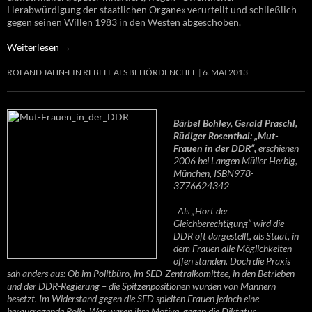
Herabwürdigung der staatlichen Organe« verurteilt und schließlich
gegen seinen Willen 1983 in den Westen abgeschoben.
Weiterlesen
→
ROLAND JAHN-EIN REBELL ALS BEHÖRDENCHEF
6. MAI 2013
Bärbel Bohley, Gerald Praschl,
Rüdiger Rosenthal: „Mut-
Frauen in der DDR“,
erschienen
2006 bei Langen Müller Herbig,
München, ISBN978-
3776624342
Als „Hort der
Gleichberechtigung“ wird die
DDR oft dargestellt, als Staat, in
dem Frauen alle Möglichkeiten
offen standen. Doch die Praxis
sah anders aus: Ob im Politbüro, im SED-Zentralkomittee, in den Betrieben
und der DDR-Regierung – die Spitzenpositionen wurden von Männern
besetzt. Im Widerstand gegen die SED spielten Frauen jedoch eine
herausragende Rolle. Was waren ihre Motive, gegen die Diktatur