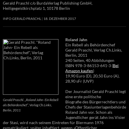
Gerald Praschl c/o BurdaVerlag Publishing GmbH,
Heiligegeistkirchplatz 1, 10178 Berlin
INFO GERALD PRASCHL
18. DEZEMBER 2017
Roland Jahn
Ein Rebell als Behördenchef
Gerald Praschl, Verlag Ch.Links,
Berlin, 2011
240 Seiten, 40 Abbildungen
ISBN 978-3-86153-641-3 (
Bei
Amazon kaufen
)
19,90 Euro (D), 20,50 Euro (A),
28,90 sFr (UVP)
Der Journalist Gerald Praschl legt
eine erste politische
Gerald Praschl. „Roland Jahn- Ein Rebell
Biografie des Bürgerrechtlers und
als Behördenchef“, Verlag Ch.Links,
Chefs der Stasiunterlagenbehörde
Berlin, 2011
Roland Jahn vor. Schon als
Jugendlicher gerät Jahn ins Visier
der Stasi, wird nach seinem Eintreten für Biermann 1976
exmatrikuliert, später inhaftiert, wegen »Öffentlicher