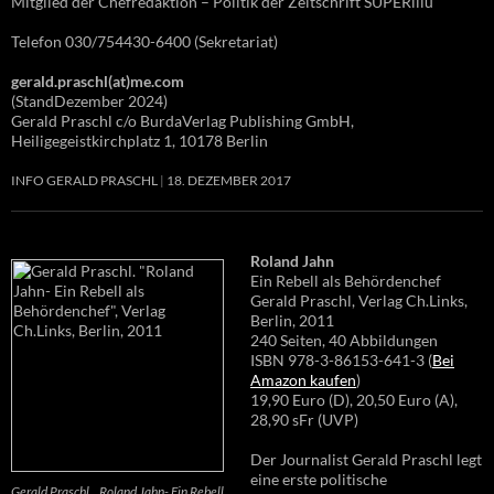
Mitglied der Chefredaktion – Politik der Zeitschrift SUPERillu
Telefon 030/754430-6400 (Sekretariat)
gerald.praschl(at)me.com
(StandDezember 2024)
Gerald Praschl c/o BurdaVerlag Publishing GmbH,
Heiligegeistkirchplatz 1, 10178 Berlin
INFO GERALD PRASCHL
18. DEZEMBER 2017
Roland Jahn
Ein Rebell als Behördenchef
Gerald Praschl, Verlag Ch.Links,
Berlin, 2011
240 Seiten, 40 Abbildungen
ISBN 978-3-86153-641-3 (
Bei
Amazon kaufen
)
19,90 Euro (D), 20,50 Euro (A),
28,90 sFr (UVP)
Der Journalist Gerald Praschl legt
eine erste politische
Gerald Praschl. „Roland Jahn- Ein Rebell