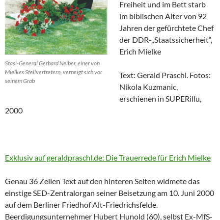
Freiheit und im Bett starb
im biblischen Alter von 92
Jahren der gefürchtete Chef
der DDR-„Staatssicherheit“,
Erich Mielke
Stasi-General Gerhard Neiber, einer von
Mielkes Stellvertretern, verneigt sich vor
Text: Gerald Praschl. Fotos:
seinem Grab
Nikola Kuzmanic,
erschienen in SUPERillu,
2000
Exklusiv auf geraldpraschl.de: Die Trauerrede für Erich Mielke
Genau 36 Zeilen Text auf den hinteren Seiten widmete das
einstige SED-Zentralorgan seiner Beisetzung am 10. Juni 2000
auf dem Berliner Friedhof Alt-Friedrichsfelde.
Beerdigungsunternehmer Hubert Hunold (60), selbst Ex-MfS-