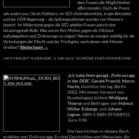
dem Frauen alle Möglichkeiten
offen standen. Doch die Praxis
sah anders aus: Ob im Politbüro, im SED-Zentralkomittee, in den Betrieben
und der DDR-Regierung – die Spitzenpositionen wurden von Männern
besetzt. Im Widerstand gegen die SED spielten Frauen jedoch eine
herausragende Rolle. Was waren ihre Motive, gegen die Diktatur
aufzubegehren und Zivilcourage zu zeigen? Waren sie weniger anfällig für die
Verlockungen der Macht und der Privilegien, nach denen viele Männer
strebten?
Weiterlesen
→
„MUT-FRAUEN“ IN DER DDR
6. MAI 2012
SCHREIBE EINEN KOMMENTAR
„Ich habe Nein gesagt- Zivilcourage
in der DDR“, Gerald Praschl, Marco
Hecht,
Homilius-Verlag, Berlin
2002. Mit einem Vorwort von
Bundestagspräsident
Wolfgang
Thierse
und Beiträgen von
Helmut
Müller-Enbergs
und
Johann
Legner
, ISBN 3-ISBN 897068915,
Euro 9,90
Die Geschichten in diesem Buch
erzählen von Zivilcourage. Es sind Geschichten von Menschen, die