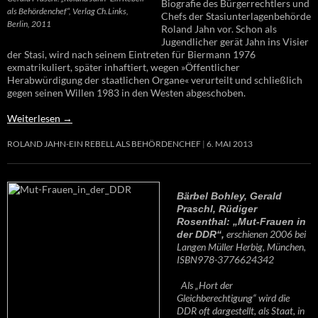
Biografie des Bürgerrechtlers und
als Behördenchef“, Verlag Ch.Links,
Chefs der Stasiunterlagenbehörde
Berlin, 2011
Roland Jahn vor. Schon als
Jugendlicher gerät Jahn ins Visier
der Stasi, wird nach seinem Eintreten für Biermann 1976
exmatrikuliert, später inhaftiert, wegen »Öffentlicher
Herabwürdigung der staatlichen Organe« verurteilt und schließlich
gegen seinen Willen 1983 in den Westen abgeschoben.
Weiterlesen
→
ROLAND JAHN-EIN REBELL ALS BEHÖRDENCHEF
6. MAI 2013
Bärbel Bohley, Gerald
Praschl, Rüdiger
Rosenthal: „Mut-Frauen in
erschienen 2006 bei
der DDR“,
Langen Müller Herbig, München,
ISBN978-3776624342
Als „Hort der
Gleichberechtigung“ wird die
DDR oft dargestellt, als Staat, in