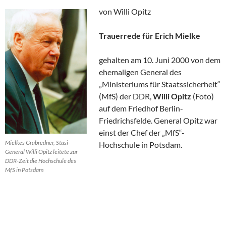
von Willi Opitz
Trauerrede für Erich Mielke
gehalten am 10. Juni 2000 von dem
ehemaligen General des
„Ministeriums für Staatssicherheit“
(MfS) der DDR,
Willi Opitz
(Foto)
auf dem Friedhof Berlin-
Friedrichsfelde. General Opitz war
einst der Chef der „MfS“-
Mielkes Grabredner, Stasi-
Hochschule in Potsdam.
General Willi Opitz leitete zur
DDR-Zeit die Hochschule des
MfS in Potsdam