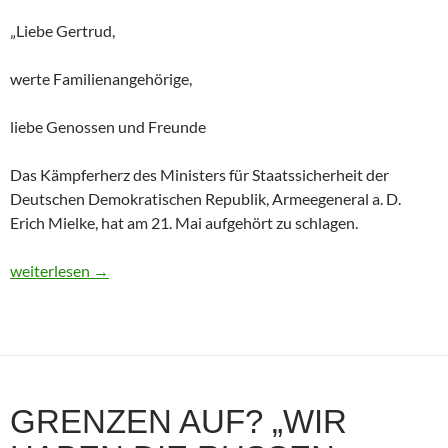
„Liebe Gertrud,
werte Familienangehörige,
liebe Genossen und Freunde
Das Kämpferherz des Ministers für Staatssicherheit der
Deutschen Demokratischen Republik, Armeegeneral a. D.
Erich Mielke, hat am 21. Mai aufgehört zu schlagen.
Historisches Dokument: Die Trauerrede für Erich Mielke (1907
weiterlesen
→
GRENZEN AUF? „WIR