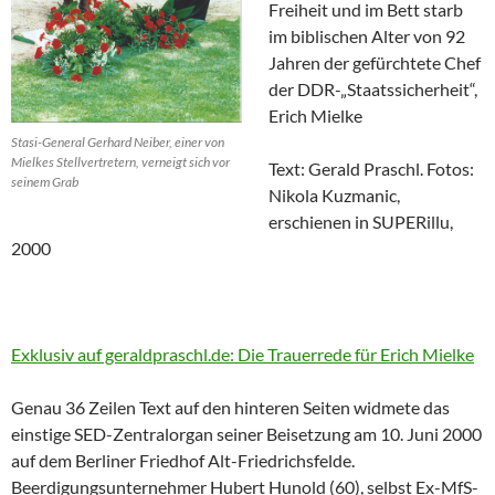
Freiheit und im Bett starb
im biblischen Alter von 92
Jahren der gefürchtete Chef
der DDR-„Staatssicherheit“,
Erich Mielke
Stasi-General Gerhard Neiber, einer von
Mielkes Stellvertretern, verneigt sich vor
Text: Gerald Praschl. Fotos:
seinem Grab
Nikola Kuzmanic,
erschienen in SUPERillu,
2000
Exklusiv auf geraldpraschl.de: Die Trauerrede für Erich Mielke
Genau 36 Zeilen Text auf den hinteren Seiten widmete das
einstige SED-Zentralorgan seiner Beisetzung am 10. Juni 2000
auf dem Berliner Friedhof Alt-Friedrichsfelde.
Beerdigungsunternehmer Hubert Hunold (60), selbst Ex-MfS-