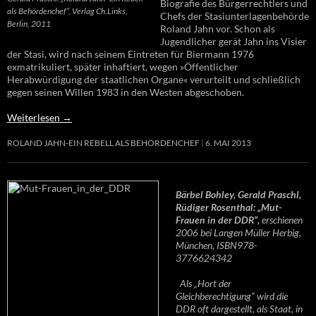
Biografie des Bürgerrechtlers und
als Behördenchef“, Verlag Ch.Links,
Chefs der Stasiunterlagenbehörde
Berlin, 2011
Roland Jahn vor. Schon als
Jugendlicher gerät Jahn ins Visier
der Stasi, wird nach seinem Eintreten für Biermann 1976
exmatrikuliert, später inhaftiert, wegen »Öffentlicher
Herabwürdigung der staatlichen Organe« verurteilt und schließlich
gegen seinen Willen 1983 in den Westen abgeschoben.
Weiterlesen
→
ROLAND JAHN-EIN REBELL ALS BEHÖRDENCHEF
6. MAI 2013
Bärbel Bohley, Gerald Praschl,
Rüdiger Rosenthal: „Mut-
Frauen in der DDR“,
erschienen
2006 bei Langen Müller Herbig,
München, ISBN978-
3776624342
Als „Hort der
Gleichberechtigung“ wird die
DDR oft dargestellt, als Staat, in