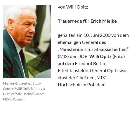
von Willi Opitz
Trauerrede für Erich Mielke
gehalten am 10. Juni 2000 von dem
ehemaligen General des
„Ministeriums für Staatssicherheit“
(MfS) der DDR,
Willi Opitz
(Foto)
auf dem Friedhof Berlin-
Friedrichsfelde. General Opitz war
einst der Chef der „MfS“-
Mielkes Grabredner, Stasi-
Hochschule in Potsdam.
General Willi Opitz leitete zur
DDR-Zeit die Hochschule des
MfS in Potsdam