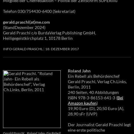
Mitglied der Chefredaktion – Politik der Zeitschrift SUPERillu
Telefon 030/754430-6400 (Sekretariat)
gerald.praschl(at)me.com
(StandDezember 2024)
Gerald Praschl c/o BurdaVerlag Publishing GmbH,
Heiligegeistkirchplatz 1, 10178 Berlin
INFO GERALD PRASCHL
18. DEZEMBER 2017
Roland Jahn
Ein Rebell als Behördenchef
Gerald Praschl, Verlag Ch.Links,
Berlin, 2011
240 Seiten, 40 Abbildungen
ISBN 978-3-86153-641-3 (
Bei
Amazon kaufen
)
19,90 Euro (D), 20,50 Euro (A),
28,90 sFr (UVP)
Der Journalist Gerald Praschl legt
eine erste politische
Gerald Praschl. „Roland Jahn- Ein Rebell