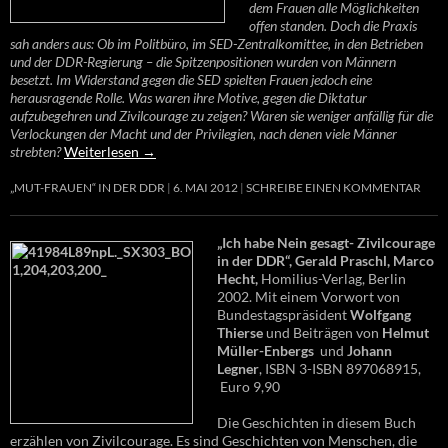
dem Frauen alle Möglichkeiten
offen standen. Doch die Praxis
sah anders aus: Ob im Politbüro, im SED-Zentralkomittee, in den Betrieben
und der DDR-Regierung – die Spitzenpositionen wurden von Männern
besetzt. Im Widerstand gegen die SED spielten Frauen jedoch eine
herausragende Rolle. Was waren ihre Motive, gegen die Diktatur
aufzubegehren und Zivilcourage zu zeigen? Waren sie weniger anfällig für die
Verlockungen der Macht und der Privilegien, nach denen viele Männer
strebten?
Weiterlesen
→
„MUT-FRAUEN“ IN DER DDR
6. MAI 2012
SCHREIBE EINEN KOMMENTAR
„Ich habe Nein gesagt- Zivilcourage
in der DDR“, Gerald Praschl, Marco
Hecht,
Homilius-Verlag, Berlin
2002. Mit einem Vorwort von
Bundestagspräsident
Wolfgang
Thierse
und Beiträgen von
Helmut
Müller-Enbergs
und
Johann
Legner
, ISBN 3-ISBN 897068915,
Euro 9,90
Die Geschichten in diesem Buch
erzählen von Zivilcourage. Es sind Geschichten von Menschen, die