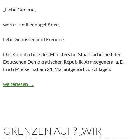
„Liebe Gertrud,
werte Familienangehörige,
liebe Genossen und Freunde
Das Kämpferherz des Ministers für Staatssicherheit der
Deutschen Demokratischen Republik, Armeegeneral a. D.
Erich Mielke, hat am 21. Mai aufgehört zu schlagen.
Historisches Dokument: Die Trauerrede für Erich Mielke (1907
weiterlesen
→
GRENZEN AUF? „WIR