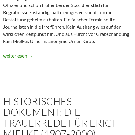
Offizier und schon früher bei der Stasi dienstlich für
Begräbnisse zuständig, hatte einiges versucht, um die
Bestattung geheim zu halten. Ein falscher Termin sollte
Journalisten in die Irre führen. Kein Aushang wies auf den
wirklichen Zeitpunkt hin. Und aus Furcht vor Grabschändung
kam Mielkes Urne ins anonyme Urnen-Grab.
Erich Mielke: Wer weinte um den Herrn der Angst?
weiterlesen
→
HISTORISCHES
DOKUMENT: DIE
TRAUERREDE FÜR ERICH
MIELKE (1907-2000)