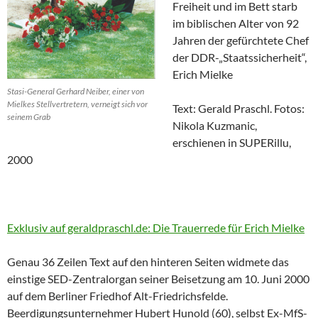
Freiheit und im Bett starb
im biblischen Alter von 92
Jahren der gefürchtete Chef
der DDR-„Staatssicherheit“,
Erich Mielke
Stasi-General Gerhard Neiber, einer von
Mielkes Stellvertretern, verneigt sich vor
Text: Gerald Praschl. Fotos:
seinem Grab
Nikola Kuzmanic,
erschienen in SUPERillu,
2000
Exklusiv auf geraldpraschl.de: Die Trauerrede für Erich Mielke
Genau 36 Zeilen Text auf den hinteren Seiten widmete das
einstige SED-Zentralorgan seiner Beisetzung am 10. Juni 2000
auf dem Berliner Friedhof Alt-Friedrichsfelde.
Beerdigungsunternehmer Hubert Hunold (60), selbst Ex-MfS-