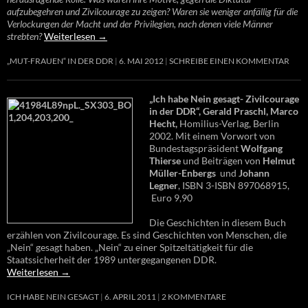
aufzubegehren und Zivilcourage zu zeigen? Waren sie weniger anfällig für die
Verlockungen der Macht und der Privilegien, nach denen viele Männer
strebten?
Weiterlesen
→
„MUT-FRAUEN“ IN DER DDR
6. MAI 2012
SCHREIBE EINEN KOMMENTAR
„Ich habe Nein gesagt- Zivilcourage
in der DDR“, Gerald Praschl, Marco
Hecht,
Homilius-Verlag, Berlin
2002. Mit einem Vorwort von
Bundestagspräsident
Wolfgang
Thierse
und Beiträgen von
Helmut
Müller-Enbergs
und
Johann
Legner
, ISBN 3-ISBN 897068915,
Euro 9,90
Die Geschichten in diesem Buch
erzählen von Zivilcourage. Es sind Geschichten von Menschen, die
„Nein“ gesagt haben. „Nein“ zu einer Spitzeltätigkeit für die
Staatssicherheit der 1989 untergegangenen DDR.
Weiterlesen
→
ICH HABE NEIN GESAGT
6. APRIL 2011
2 KOMMENTARE