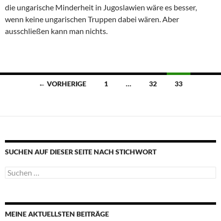
die ungarische Minderheit in Jugoslawien wäre es besser,
wenn keine ungarischen Truppen dabei wären. Aber
ausschließen kann man nichts.
Beitragsnavigation
← VORHERIGE
1
…
32
33
SUCHEN AUF DIESER SEITE NACH STICHWORT
Suche
nach:
MEINE AKTUELLSTEN BEITRÄGE