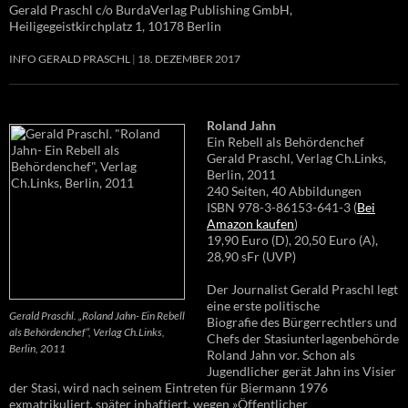
Gerald Praschl c/o BurdaVerlag Publishing GmbH,
Heiligegeistkirchplatz 1, 10178 Berlin
INFO GERALD PRASCHL
18. DEZEMBER 2017
Roland Jahn
Ein Rebell als Behördenchef
Gerald Praschl, Verlag Ch.Links,
Berlin, 2011
240 Seiten, 40 Abbildungen
ISBN 978-3-86153-641-3 (
Bei
Amazon kaufen
)
19,90 Euro (D), 20,50 Euro (A),
28,90 sFr (UVP)
Der Journalist Gerald Praschl legt
eine erste politische
Gerald Praschl. „Roland Jahn- Ein Rebell
Biografie des Bürgerrechtlers und
als Behördenchef“, Verlag Ch.Links,
Chefs der Stasiunterlagenbehörde
Berlin, 2011
Roland Jahn vor. Schon als
Jugendlicher gerät Jahn ins Visier
der Stasi, wird nach seinem Eintreten für Biermann 1976
exmatrikuliert, später inhaftiert, wegen »Öffentlicher