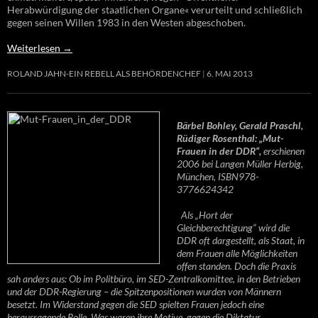
Herabwürdigung der staatlichen Organe« verurteilt und schließlich
gegen seinen Willen 1983 in den Westen abgeschoben.
Weiterlesen
→
ROLAND JAHN-EIN REBELL ALS BEHÖRDENCHEF
6. MAI 2013
Bärbel Bohley, Gerald Praschl,
Rüdiger Rosenthal: „Mut-
Frauen in der DDR“,
erschienen
2006 bei Langen Müller Herbig,
München, ISBN978-
3776624342
Als „Hort der
Gleichberechtigung“ wird die
DDR oft dargestellt, als Staat, in
dem Frauen alle Möglichkeiten
offen standen. Doch die Praxis
sah anders aus: Ob im Politbüro, im SED-Zentralkomittee, in den Betrieben
und der DDR-Regierung – die Spitzenpositionen wurden von Männern
besetzt. Im Widerstand gegen die SED spielten Frauen jedoch eine
herausragende Rolle. Was waren ihre Motive, gegen die Diktatur