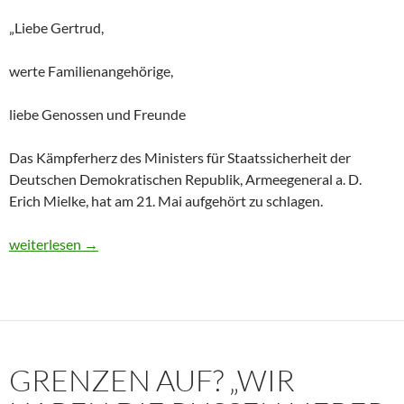
„Liebe Gertrud,
werte Familienangehörige,
liebe Genossen und Freunde
Das Kämpferherz des Ministers für Staatssicherheit der
Deutschen Demokratischen Republik, Armeegeneral a. D.
Erich Mielke, hat am 21. Mai aufgehört zu schlagen.
Historisches Dokument: Die Trauerrede für Erich Mielke (1907
weiterlesen
→
GRENZEN AUF? „WIR