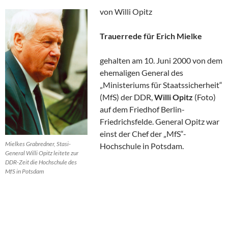
von Willi Opitz
Trauerrede für Erich Mielke
gehalten am 10. Juni 2000 von dem
ehemaligen General des
„Ministeriums für Staatssicherheit“
(MfS) der DDR,
Willi Opitz
(Foto)
auf dem Friedhof Berlin-
Friedrichsfelde. General Opitz war
einst der Chef der „MfS“-
Mielkes Grabredner, Stasi-
Hochschule in Potsdam.
General Willi Opitz leitete zur
DDR-Zeit die Hochschule des
MfS in Potsdam