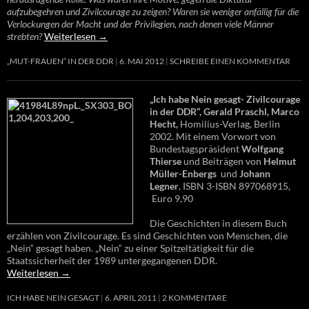
aufzubegehren und Zivilcourage zu zeigen? Waren sie weniger anfällig für die
Verlockungen der Macht und der Privilegien, nach denen viele Männer
strebten?
Weiterlesen
→
„MUT-FRAUEN“ IN DER DDR
6. MAI 2012
SCHREIBE EINEN KOMMENTAR
„Ich habe Nein gesagt- Zivilcourage
in der DDR“, Gerald Praschl, Marco
Hecht,
Homilius-Verlag, Berlin
2002. Mit einem Vorwort von
Bundestagspräsident
Wolfgang
Thierse
und Beiträgen von
Helmut
Müller-Enbergs
und
Johann
Legner
, ISBN 3-ISBN 897068915,
Euro 9,90
Die Geschichten in diesem Buch
erzählen von Zivilcourage. Es sind Geschichten von Menschen, die
„Nein“ gesagt haben. „Nein“ zu einer Spitzeltätigkeit für die
Staatssicherheit der 1989 untergegangenen DDR.
Weiterlesen
→
ICH HABE NEIN GESAGT
6. APRIL 2011
2 KOMMENTARE