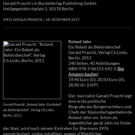
Gerald Praschl c/o BurdaVerlag Publishing GmbH,
Heiligegeistkirchplatz 1, 10178 Berlin
INFO GERALD PRASCHL
18. DEZEMBER 2017
Roland Jahn
Ein Rebell als Behördenchef
Gerald Praschl, Verlag Ch.Links,
Berlin, 2011
240 Seiten, 40 Abbildungen
ISBN 978-3-86153-641-3 (
Bei
Amazon kaufen
)
19,90 Euro (D), 20,50 Euro (A),
28,90 sFr (UVP)
Der Journalist Gerald Praschl legt
eine erste politische
Gerald Praschl. „Roland Jahn- Ein Rebell
Biografie des Bürgerrechtlers und
als Behördenchef“, Verlag Ch.Links,
Chefs der Stasiunterlagenbehörde
Berlin, 2011
Roland Jahn vor. Schon als
Jugendlicher gerät Jahn ins Visier
der Stasi, wird nach seinem Eintreten für Biermann 1976
exmatrikuliert, später inhaftiert, wegen »Öffentlicher