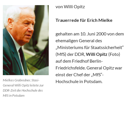
von Willi Opitz
Trauerrede für Erich Mielke
gehalten am 10. Juni 2000 von dem
ehemaligen General des
„Ministeriums für Staatssicherheit“
(MfS) der DDR,
Willi Opitz
(Foto)
auf dem Friedhof Berlin-
Friedrichsfelde. General Opitz war
einst der Chef der „MfS“-
Mielkes Grabredner, Stasi-
Hochschule in Potsdam.
General Willi Opitz leitete zur
DDR-Zeit die Hochschule des
MfS in Potsdam