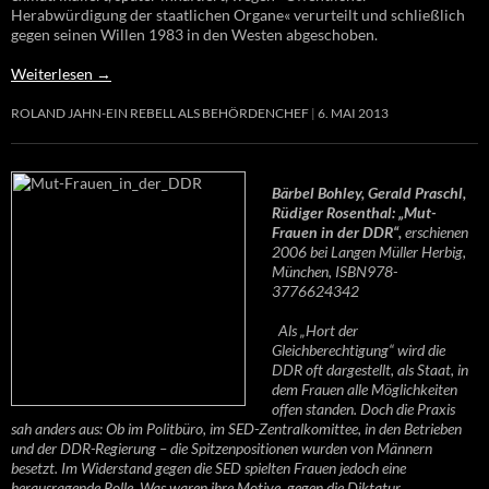
Herabwürdigung der staatlichen Organe« verurteilt und schließlich
gegen seinen Willen 1983 in den Westen abgeschoben.
Weiterlesen
→
ROLAND JAHN-EIN REBELL ALS BEHÖRDENCHEF
6. MAI 2013
Bärbel Bohley, Gerald Praschl,
Rüdiger Rosenthal: „Mut-
Frauen in der DDR“,
erschienen
2006 bei Langen Müller Herbig,
München, ISBN978-
3776624342
Als „Hort der
Gleichberechtigung“ wird die
DDR oft dargestellt, als Staat, in
dem Frauen alle Möglichkeiten
offen standen. Doch die Praxis
sah anders aus: Ob im Politbüro, im SED-Zentralkomittee, in den Betrieben
und der DDR-Regierung – die Spitzenpositionen wurden von Männern
besetzt. Im Widerstand gegen die SED spielten Frauen jedoch eine
herausragende Rolle. Was waren ihre Motive, gegen die Diktatur