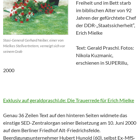
Freiheit und im Bett starb
im biblischen Alter von 92
Jahren der gefürchtete Chef
der DDR-„Staatssicherheit“,
Erich Mielke
Stasi-General Gerhard Neiber, einer von
Mielkes Stellvertretern, verneigt sich vor
Text: Gerald Praschl. Fotos:
seinem Grab
Nikola Kuzmanic,
erschienen in SUPERillu,
2000
Exklusiv auf geraldpraschl.de: Die Trauerrede für Erich Mielke
Genau 36 Zeilen Text auf den hinteren Seiten widmete das
einstige SED-Zentralorgan seiner Beisetzung am 10. Juni 2000
auf dem Berliner Friedhof Alt-Friedrichsfelde.
Beerdigungsunternehmer Hubert Hunold (60), selbst Ex-MfS-