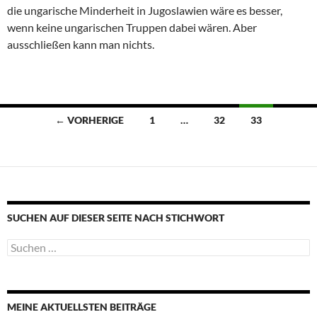
die ungarische Minderheit in Jugoslawien wäre es besser,
wenn keine ungarischen Truppen dabei wären. Aber
ausschließen kann man nichts.
Beitragsnavigation
← VORHERIGE
1
…
32
33
SUCHEN AUF DIESER SEITE NACH STICHWORT
Suche
nach:
MEINE AKTUELLSTEN BEITRÄGE