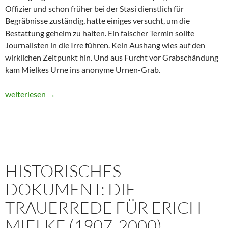
Offizier und schon früher bei der Stasi dienstlich für
Begräbnisse zuständig, hatte einiges versucht, um die
Bestattung geheim zu halten. Ein falscher Termin sollte
Journalisten in die Irre führen. Kein Aushang wies auf den
wirklichen Zeitpunkt hin. Und aus Furcht vor Grabschändung
kam Mielkes Urne ins anonyme Urnen-Grab.
Erich Mielke: Wer weinte um den Herrn der Angst?
weiterlesen
→
HISTORISCHES
DOKUMENT: DIE
TRAUERREDE FÜR ERICH
MIELKE (1907-2000)