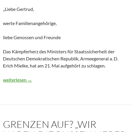
„Liebe Gertrud,
werte Familienangehörige,
liebe Genossen und Freunde
Das Kämpferherz des Ministers für Staatssicherheit der
Deutschen Demokratischen Republik, Armeegeneral a. D.
Erich Mielke, hat am 21. Mai aufgehört zu schlagen.
Historisches Dokument: Die Trauerrede für Erich Mielke (1907
weiterlesen
→
GRENZEN AUF? „WIR